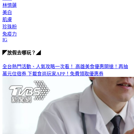
林憶蓮
美白
肌膚
珍珠粉
免疫力
IG
◤放假去哪玩？◢
全台熱門活動、人氣攻略一次看！
高雄美食優惠開搶！再抽
萬元住宿券
下載食尚玩家APP！免費領取優惠券