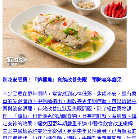
別吃安眠藥！「這種魚」竟能改善失眠 預防老年癡呆
不少民眾在更年期時，常會感到心情低落、焦慮不安，還有嚴
重的失眠問題。中醫師指出，想改善更年期症狀，可以透過中
藥與飲食調理，有效改善症狀及失眠問題，除了經由藥物調
理，「鱸魚」也是優秀的助眠食物，具有補肝腎、益脾胃、鎮
定安神的效果。婦女因更年期嚴重不適 中醫從飲食改正緩解
失眠中醫師余雅雯分享案例，有名中年女性患者，已有顯著的
更年期症狀，包括心情急躁、潮熱、失眠及焦躁等問題，她曾