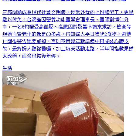
三高問題成為現代社會文明病，經常外食的上班族勞工，更是
難以倖免。台灣基因營養功能醫學會理事長、醫師劉博仁分
享，一名6旬婦受高血壓、高膽固醇影響不適來求診，檢查發
現她血管老化的像是80多歲，得知婦人平日嗜吃2食物，劉博
仁聞後警告她要戒掉，否則不用幾年就準備中風或裝心臟支
架，最終婦人聽從醫囑，加上每天活動走路，半年間指數果然
大改善，血管也恢復年輕。
生活