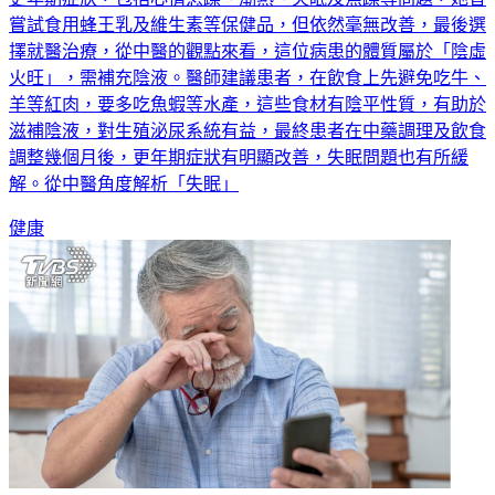
嘗試食用蜂王乳及維生素等保健品，但依然毫無改善，最後選
擇就醫治療，從中醫的觀點來看，這位病患的體質屬於「陰虛
火旺」，需補充陰液。醫師建議患者，在飲食上先避免吃牛、
羊等紅肉，要多吃魚蝦等水產，這些食材有陰平性質，有助於
滋補陰液，對生殖泌尿系統有益，最終患者在中藥調理及飲食
調整幾個月後，更年期症狀有明顯改善，失眠問題也有所緩
解。從中醫角度解析「失眠」
健康