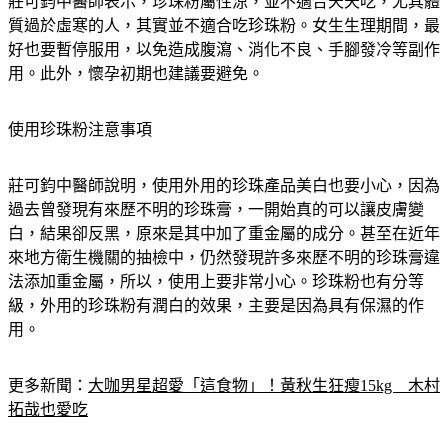
莊可鈞中醫師表示，珍珠粉屬性涼，並不適合天天吃，尤其體
質過於虛寒的人，其實並不適合吃珍珠粉。女生生理期間，最
好也要暫停服用，以免造成腹瀉、消化不良、手腳發冷等副作
用。此外，懷孕初期也建議要避免。
使用珍珠粉注意事項
莊可鈞中醫師說明，使用外用的珍珠產品美白也要小心，因為
過去曾發現有來歷不明的珍珠膏，一開始真的可以讓皮膚變
白，結果卻反黑，原來是其中加了重金屬的成分。甚至在近年
來地方衛生機關的抽檢中，仍然發現許多來歷不明的珍珠膏違
法添加重金屬，所以，使用上要非常小心。珍珠粉也有分等
級，外用的珍珠粉有潤白的效果，主要是因為具有保濕的作
用。
更多新聞：
大咖男星超愛「這食物」！黃秋生狂瘦15kg　木村
拓哉也愛吃