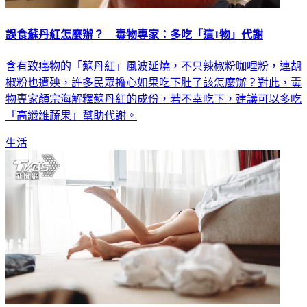
誤食蘇丹紅怎麼辦？ 毒物專家：多吃「這1物」代謝
含有致癌物的「蘇丹紅」風波延燒，不只辣椒粉咖哩粉，連胡
椒粉也遭殃，許多民眾擔心如果吃下肚了該怎麼辦？對此，毒
物專家顏宗海解釋蘇丹紅的成份，若不幸吃下，建議可以多吃
「高纖維蔬果」幫助代謝。
生活