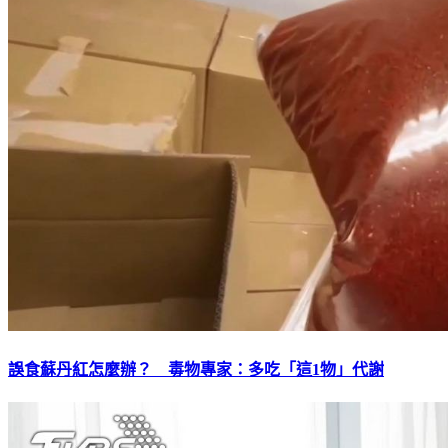
誤食蘇丹紅怎麼辦？ 毒物專家：多吃「這1物」代謝