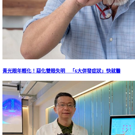
青光眼年輕化！惡化雙眼失明 「6大併發症狀」快就醫