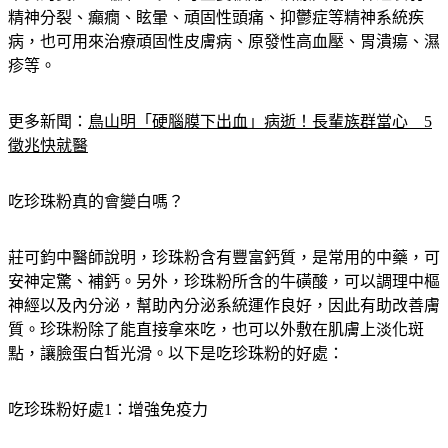
精神分裂、癲癇、眩暈、頑固性頭痛、抑鬱症等精神系統疾
病，也可用來治療頑固性皮膚病、原發性高血壓、胃潰瘍、濕
疹等。
更多新聞：
鳥山明「硬腦膜下出血」病逝！長輩族群當心　5
徵兆快就醫
吃珍珠粉真的會變白嗎？
莊可鈞中醫師說明，珍珠粉含有豐富鈣質，是常用的中藥，可
安神定驚、補鈣。另外，珍珠粉所含的牛磺酸，可以調理中樞
神經以及內分泌，幫助內分泌系統運作良好，因此有助改善膚
質。珍珠粉除了能直接拿來吃，也可以外敷在肌膚上淡化斑
點，讓臉蛋白皙光滑。以下是吃珍珠粉的好處：
吃珍珠粉好處1：增強免疫力