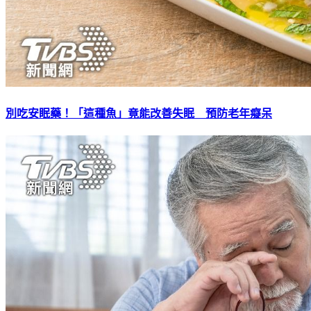
別吃安眠藥！「這種魚」竟能改善失眠 預防老年癡呆