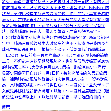
發炎，而產生咳嗽的反應，這種咳嗽可能會一直咳，有的人可
能咳到痰很多，甚至會有呼吸不正常、聲音出現「咻咻咻」的
狀況，這種比較偏向氣管或過敏問題。肺癌的話，其實要看腫
瘤大小，當腫瘤很小的時候，絕大部分的病人是沒有症狀，如
果發現很早期的肺癌，可能只有1～2公分，病人幾乎沒有症
狀；除非腫瘤愈長愈大，壓迫到氣管，才會咳得很厲害。
LDCT檢查揪早期肺癌 肺癌死亡率降2成而在110年癌症登記報
告中，肺癌首度成為發生人數最多的癌王，肺癌也是我國及全
球死亡率最高的癌症。根據研究顯示，低劑量肺部電腦斷層
（LDCT）是目前唯一具國際實證，可以早期發現肺癌的篩檢
工具，不但能夠有效早期發現肺癌，也能降低重度吸菸者20％
的肺癌死亡率。2大對象免費LDCT篩檢：肺癌家族史、重度
吸菸史國健署已自111年7月1日起，將肺癌篩檢納入第五癌篩
檢，補助肺癌高風險族群每2年1次免費LDCT檢查，資格對象
為：具肺癌家族史50～74歲男性或45～74歲女性，且父母、子
女或兄弟姊妹經診斷為肺癌，以及50～74歲具重度吸菸史（吸
菸史達30包年以上），以達到早期診斷、早期治療的目的。
健康