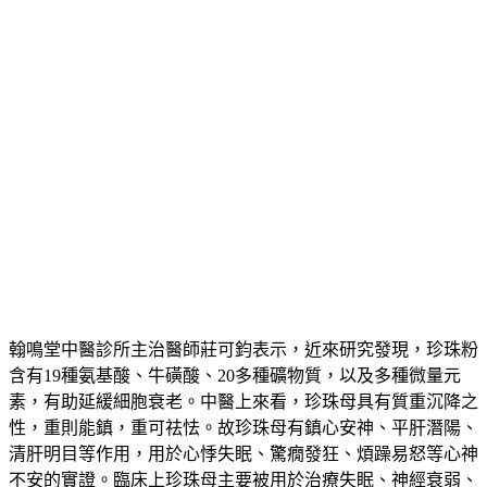
翰鳴堂中醫診所主治醫師莊可鈞表示，近來研究發現，珍珠粉
含有19種氨基酸、牛磺酸、20多種礦物質，以及多種微量元
素，有助延緩細胞衰老。中醫上來看，珍珠母具有質重沉降之
性，重則能鎮，重可祛怯。故珍珠母有鎮心安神、平肝潛陽、
清肝明目等作用，用於心悸失眠、驚癇發狂、煩躁易怒等心神
不安的實證。臨床上珍珠母主要被用於治療失眠、神經衰弱、