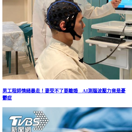
男工程師情緒暴走！妻受不了要離婚 AI測腦波壓力竟是憂
鬱症