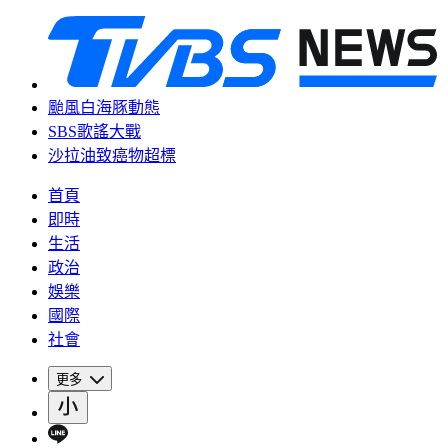
颱風白海豚動態
SBS歌謠大戰
沙拉油致癌物超標
首頁
即時
生活
政治
娛樂
國際
社會
更多