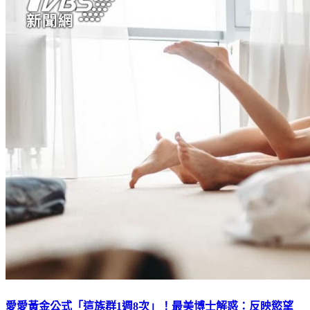
愛愛黃金公式「這族群1週8次」！最美博士解惑：反映慾望