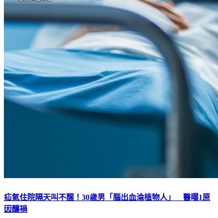
疝氣住院隔天叫不醒！30歲男「腦出血淪植物人」 醫曝1原
因釀禍