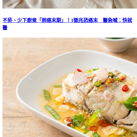
不菸、少下廚竟「肺癌末期」！1徵兆恐癌末 醫急喊：快就
醫