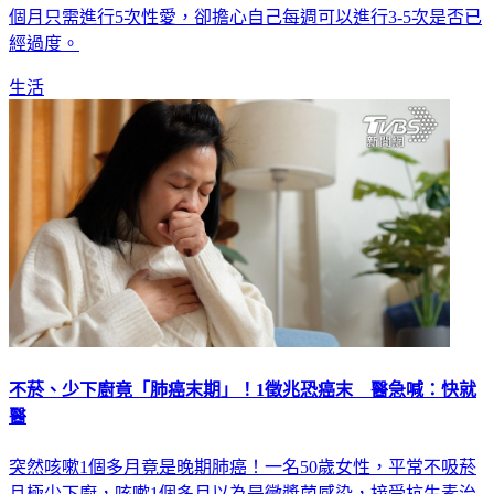
個月只需進行5次性愛，卻擔心自己每週可以進行3-5次是否已
經過度。
生活
不菸、少下廚竟「肺癌末期」！1徵兆恐癌末 醫急喊：快就
醫
突然咳嗽1個多月竟是晚期肺癌！一名50歲女性，平常不吸菸
且極少下廚，咳嗽1個多月以為是黴漿菌感染，接受抗生素治