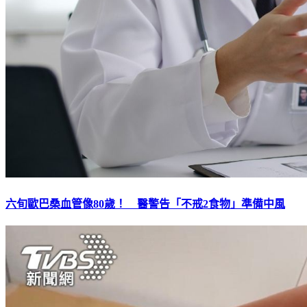
六旬歐巴桑血管像80歲！ 醫警告「不戒2食物」準備中風