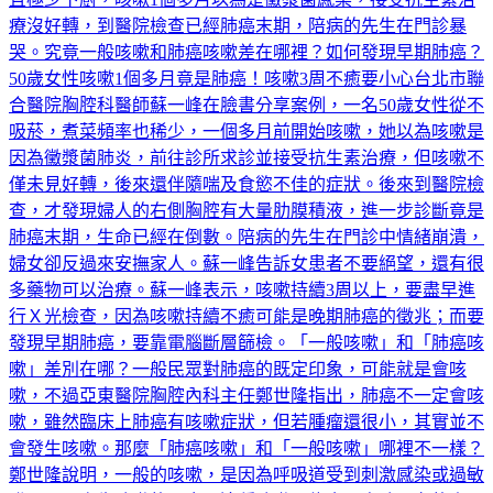
療沒好轉，到醫院檢查已經肺癌末期，陪病的先生在門診暴
哭。究竟一般咳嗽和肺癌咳嗽差在哪裡？如何發現早期肺癌？
50歲女性咳嗽1個多月竟是肺癌！咳嗽3周不癒要小心台北市聯
合醫院胸腔科醫師蘇一峰在臉書分享案例，一名50歲女性從不
吸菸，煮菜頻率也稀少，一個多月前開始咳嗽，她以為咳嗽是
因為黴漿菌肺炎，前往診所求診並接受抗生素治療，但咳嗽不
僅未見好轉，後來還伴隨喘及食慾不佳的症狀。後來到醫院檢
查，才發現婦人的右側胸腔有大量肋膜積液，進一步診斷竟是
肺癌末期，生命已經在倒數。陪病的先生在門診中情緒崩潰，
婦女卻反過來安撫家人。蘇一峰告訴女患者不要絕望，還有很
多藥物可以治療。蘇一峰表示，咳嗽持續3周以上，要盡早進
行Ｘ光檢查，因為咳嗽持續不癒可能是晚期肺癌的徵兆；而要
發現早期肺癌，要靠電腦斷層篩檢。「一般咳嗽」和「肺癌咳
嗽」差別在哪？一般民眾對肺癌的既定印象，可能就是會咳
嗽，不過亞東醫院胸腔內科主任鄭世隆指出，肺癌不一定會咳
嗽，雖然臨床上肺癌有咳嗽症狀，但若腫瘤還很小，其實並不
會發生咳嗽。那麼「肺癌咳嗽」和「一般咳嗽」哪裡不一樣？
鄭世隆說明，一般的咳嗽，是因為呼吸道受到刺激感染或過敏