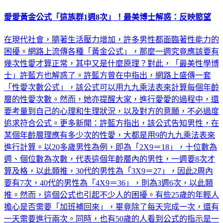
愛愛黃金公式「這族群1週8次」！最美博士解惑：反映慾望
在現代社會，隨著生活壓力增加，許多男性都面臨著性能力的
困擾。網路上流傳各種「黃金公式」，那麼一週究竟應該要有
幾次性愛才算正常，其中又是什麼原理？對此，「最美性學博
士」許藍方也解惑了。許藍方曾在中指出，網路上盛傳一套
「性愛次數公式」，該公式可以用九九乘法表來計算每個年齡
層的性愛次數。然而，她亦提醒大家，進行愛愛的過程中，還
要考量到自己的心理和生理狀況，以及對方的意願，不必過度
追求符合公式。更多新聞：許藍方指出，該公式告知男性，在
某個年齡層理應有多少次的性愛，大都是用9的九九乘法表來
進行計算。以20多歲男性為例，即為「2X9＝18」，十位數為
週、個位數為次數，代表這個年齡層內的男性，一週要8次才
算及格，以此類推，30代的男性為「3X9＝27」，因此2周內
要有7次，40代的男性為「4X9＝36」，則為3週6次，以此類
推。然而，這個公式也引起不少人的困擾。有些25歲的年輕人
擔心是否需要「加班補回來」，畢竟除了每天完成一次，還有
一天需要進行兩次。同時，也有50歲的人看到公式的指示是一