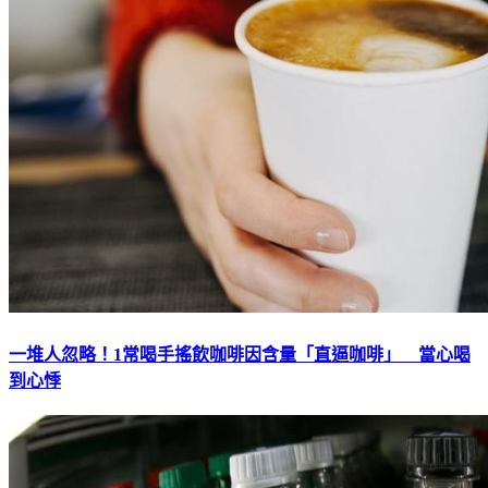
一堆人忽略！1常喝手搖飲咖啡因含量「直逼咖啡」 當心喝
到心悸