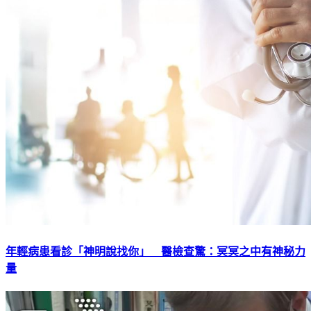
年輕病患看診「神明說找你」 醫檢查驚：冥冥之中有神秘力
量