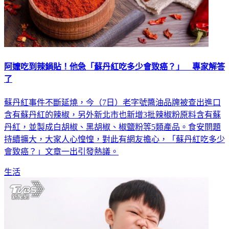
阿嬤吃到辣鍋貼！他急「蘇丹紅吃多少會致癌？」 專家解答
了
蘇丹紅事件不斷延燒，今（7日）老字號醬油品牌被查出進口
含有蘇丹紅的辣椒，另外新北市也新增3批辣椒粉原料含有蘇
丹紅，並製成白胡椒、黑胡椒、椒鹽粉等5類產品。食安問題
持續擴大，大家人心惶惶，對此有網友擔心，「蘇丹紅吃多少
會致癌？」文章一出引發熱議。
生活