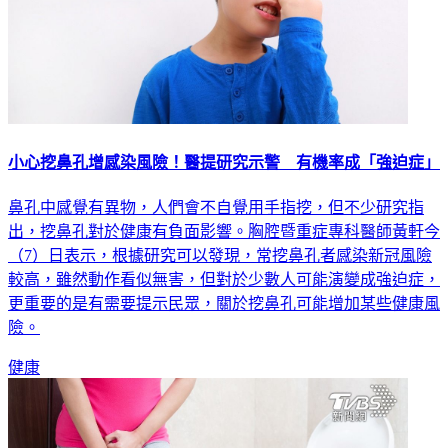
小心挖鼻孔增感染風險！醫提研究示警 有機率成「強迫症」
鼻孔中感覺有異物，人們會不自覺用手指挖，但不少研究指
出，挖鼻孔對於健康有負面影響。胸腔暨重症專科醫師黃軒今
（7）日表示，根據研究可以發現，常挖鼻孔者感染新冠風險
較高，雖然動作看似無害，但對於少數人可能演變成強迫症，
更重要的是有需要提示民眾，關於挖鼻孔可能增加某些健康風
險。
健康