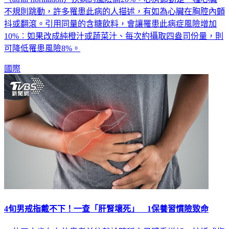
不規則跳動，許多罹患此病的人描述，有如為心臟在胸腔內顫
抖或翻滾。引用同量的含糖飲料，會讓罹患此病症風險增加
10%︰如果改成純橙汁或蔬菜汁、每次約攝取四盎司份量，則
可降低罹患風險8%。
國際
4旬男戒指戴不下！一查「肝腎壞死」 1保養習慣險致命