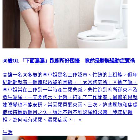
30歲OL「下面濕濕」跑廁所好困擾 竟然是膀胱過動症惹禍
高雄一名30多歲的李小姐是名工作認真、忙碌的上班族，但年
紀輕輕就有一個難以啟齒的困擾，「太常跑廁所」。據了解，
李小姐常在工作到一半時產生尿急感，急忙跑到廁所卻來不及
發生漏尿，一天要跑六、七趟，打亂了工作節奏；最慘的是就
連睡覺也不能安穩，常因尿意醒來兩、三次，這些尷尬和焦慮
症狀持續數個月之久，讓她不得不到泌尿科求醫「我年紀還
輕，為何就有頻尿、漏尿症狀？」。
生活