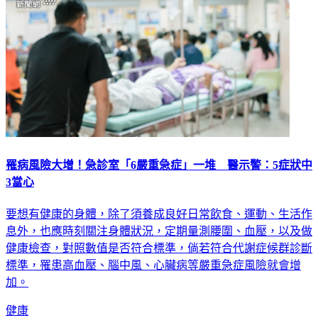
罹病風險大增！急診室「6嚴重急症」一堆 醫示警：5症狀中
3當心
要想有健康的身體，除了須養成良好日常飲食、運動、生活作
息外，也應時刻關注身體狀況，定期量測腰圍、血壓，以及做
健康檢查，對照數值是否符合標準，倘若符合代謝症候群診斷
標準，罹患高血壓、腦中風、心臟病等嚴重急症風險就會增
加。
健康