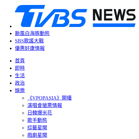
颱風白海豚動態
SBS歌謠大戰
優惠好康情報
首頁
即時
生活
政治
娛樂
《VPOPASIA》開播
演唱會搶票情報
日韓爆米花
歌手動態
綜藝星聞
戲劇星聞