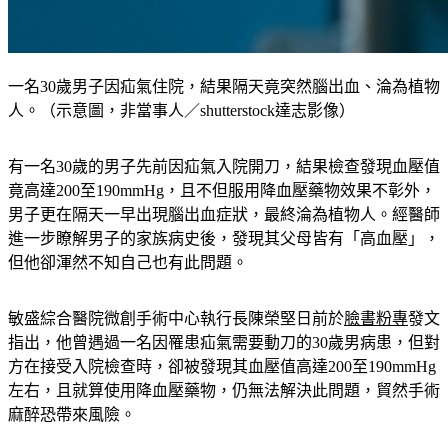
一名30歲男子因疝氣住院，結果隔天竟突然腦出血、淪為植物
人。（示意圖，非當事人／shutterstock達志影像）
有一名30歲的男子先前因疝氣入院開刀，結果檢查發現血壓值
竟高達200至190mmHg，且不但服用降血壓藥物效果不彰外，
男子更在隔天一早出現腦出血症狀，最終淪為植物人。經醫師
進一步瞭解男子的家族病史後，發現其父母皆有「高血壓」，
但他卻渾然不知自己也有此問題。
敏盛綜合醫院微創手術中心執行長陳榮堅日前於
臉書粉專
發文
指出，他曾遇過一名因罹患疝氣需要動刀的30歲男病患，但對
方在接受入院檢查時，卻被發現其血壓值高達200至190mmHg
左右，且就算使用降血壓藥物，仍無法解決此問題，貿然手術
麻醉恐帶來風險。