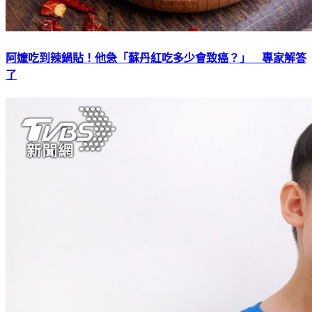
阿嬤吃到辣鍋貼！他急「蘇丹紅吃多少會致癌？」 專家解答
了