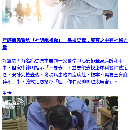
年輕病患看診「神明說找你」 醫檢查驚：冥冥之中有神秘力
量
好靈驗！有名病患原本要到一家醫學中心安排全身麻醉和手
術，但家中神明指示「不要去」，並要他去找泌尿科醫師戴定
恩，安排完檢查後，發現病患體內沒病灶，根本不需要全身麻
醉和手術，讓戴定恩驚呼「哇！你們家神明也太厲害」。
生活