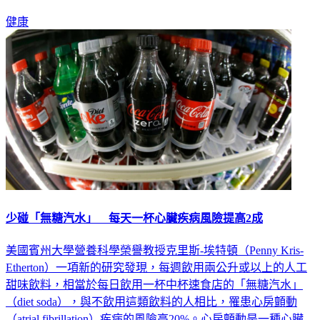
健康
少碰「無糖汽水」 每天一杯心臟疾病風險提高2成
美國賓州大學營養科學榮譽教授克里斯-埃特頓（Penny Kris-
Etherton）一項新的研究發現，每週飲用兩公升或以上的人工
甜味飲料，相當於每日飲用一杯中杯速食店的「無糖汽水」
（diet soda），與不飲用這類飲料的人相比，罹患心房顫動
（atrial fibrillation）疾病的風險高20%。心房顫動是一種心臟