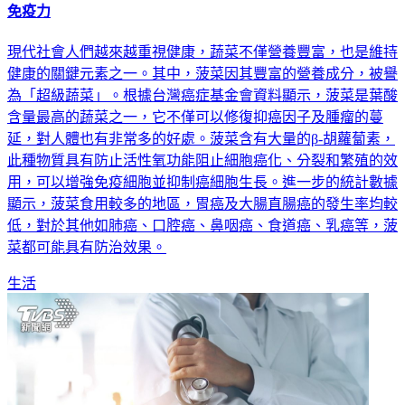
免疫力
現代社會人們越來越重視健康，蔬菜不僅營養豐富，也是維持
健康的關鍵元素之一。其中，菠菜因其豐富的營養成分，被譽
為「超級蔬菜」。根據台灣癌症基金會資料顯示，菠菜是葉酸
含量最高的蔬菜之一，它不僅可以修復抑癌因子及腫瘤的蔓
延，對人體也有非常多的好處。菠菜含有大量的β-胡蘿蔔素，
此種物質具有防止活性氧功能阻止細胞癌化、分裂和繁殖的效
用，可以增強免疫細胞並抑制癌細胞生長。進一步的統計數據
顯示，菠菜食用較多的地區，胃癌及大腸直腸癌的發生率均較
低，對於其他如肺癌、口腔癌、鼻咽癌、食道癌、乳癌等，菠
菜都可能具有防治效果。
生活