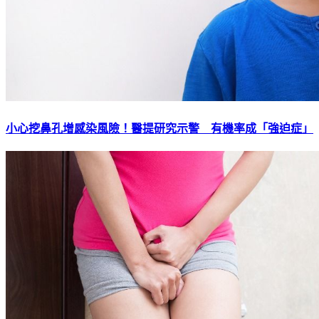
小心挖鼻孔增感染風險！醫提研究示警 有機率成「強迫症」