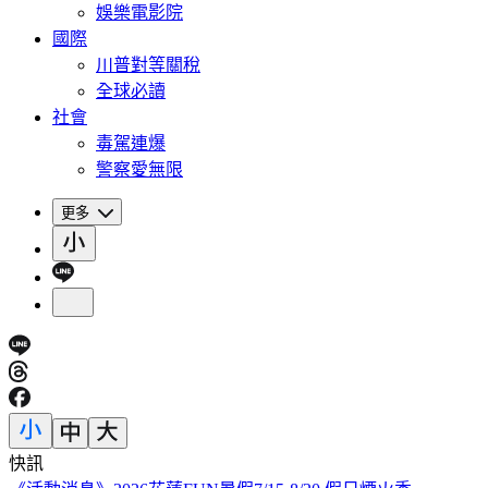
娛樂電影院
國際
川普對等關稅
全球必讀
社會
毒駕連爆
警察愛無限
更多
快訊