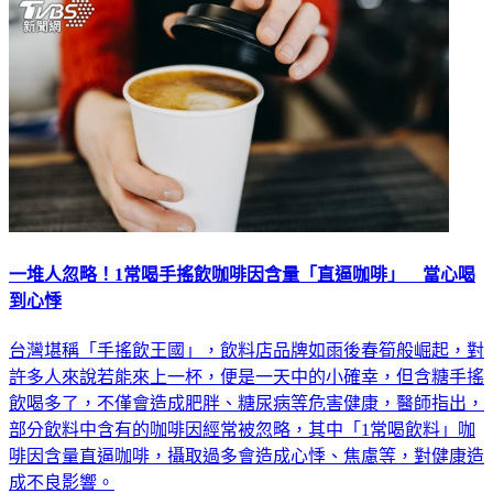
一堆人忽略！1常喝手搖飲咖啡因含量「直逼咖啡」 當心喝
到心悸
台灣堪稱「手搖飲王國」，飲料店品牌如雨後春筍般崛起，對
許多人來說若能來上一杯，便是一天中的小確幸，但含糖手搖
飲喝多了，不僅會造成肥胖、糖尿病等危害健康，醫師指出，
部分飲料中含有的咖啡因經常被忽略，其中「1常喝飲料」咖
啡因含量直逼咖啡，攝取過多會造成心悸、焦慮等，對健康造
成不良影響。