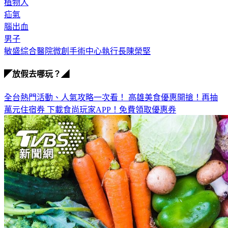
植物人
疝氣
腦出血
男子
敏盛綜合醫院微創手術中心執行長陳榮堅
◤放假去哪玩？◢
全台熱門活動、人氣攻略一次看！
高雄美食優惠開搶！再抽
萬元住宿券
下載食尚玩家APP！免費領取優惠券