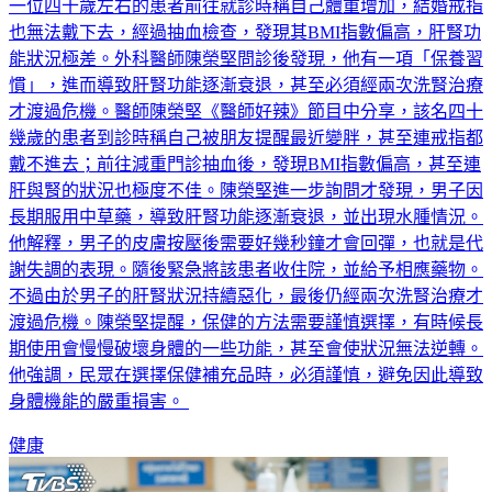
一位四十歲左右的患者前往就診時稱自己體重增加，結婚戒指
也無法戴下去，經過抽血檢查，發現其BMI指數偏高，肝腎功
能狀況極差。外科醫師陳榮堅問診後發現，他有一項「保養習
慣」，進而導致肝腎功能逐漸衰退，甚至必須經兩次洗腎治療
才渡過危機。醫師陳榮堅《醫師好辣》節目中分享，該名四十
幾歲的患者到診時稱自己被朋友提醒最近變胖，甚至連戒指都
戴不進去；前往減重門診抽血後，發現BMI指數偏高，甚至連
肝與腎的狀況也極度不佳。陳榮堅進一步詢問才發現，男子因
長期服用中草藥，導致肝腎功能逐漸衰退，並出現水腫情況。
他解釋，男子的皮膚按壓後需要好幾秒鐘才會回彈，也就是代
謝失調的表現。隨後緊急將該患者收住院，並給予相應藥物。
不過由於男子的肝腎狀況持續惡化，最後仍經兩次洗腎治療才
渡過危機。陳榮堅提醒，保健的方法需要謹慎選擇，有時候長
期使用會慢慢破壞身體的一些功能，甚至會使狀況無法逆轉。
他強調，民眾在選擇保健補充品時，必須謹慎，避免因此導致
身體機能的嚴重損害。
健康