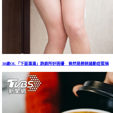
30歲OL「下面濕濕」跑廁所好困擾 竟然是膀胱過動症惹禍