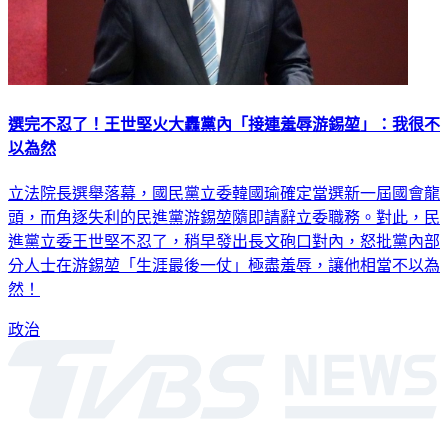
選完不忍了！王世堅火大轟黨內「接連羞辱游錫堃」：我很不
以為然
立法院長選舉落幕，國民黨立委韓國瑜確定當選新一屆國會龍
頭，而角逐失利的民進黨游錫堃隨即請辭立委職務。對此，民
進黨立委王世堅不忍了，稍早發出長文砲口對內，怒批黨內部
分人士在游錫堃「生涯最後一仗」極盡羞辱，讓他相當不以為
然！
政治