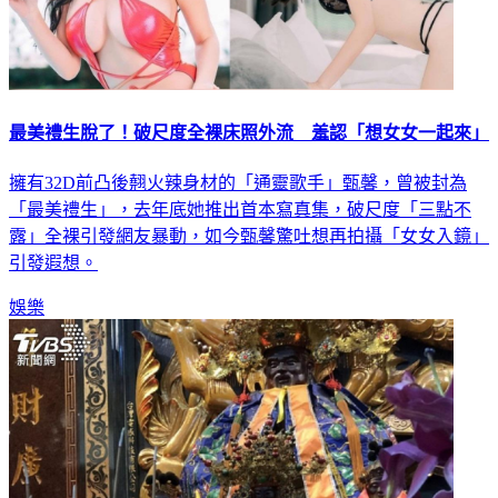
最美禮生脫了！破尺度全裸床照外流 羞認「想女女一起來」
擁有32D前凸後翹火辣身材的「通靈歌手」甄馨，曾被封為
「最美禮生」，去年底她推出首本寫真集，破尺度「三點不
露」全裸引發網友暴動，如今甄馨驚吐想再拍攝「女女入鏡」
引發遐想。
娛樂