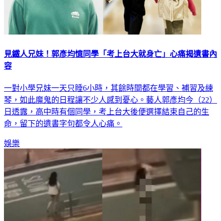
見鐵人兄妹！郭彥均憶同學「考上台大就身亡」心痛揭遺書內
容
一對小學兄妹一天只睡6小時，其餘時間都在學習、補習及練
琴，如此魔鬼的日程讓不少人感到憂心。藝人郭彥均今（22）
日透露，高中時有個同學，考上台大後便選擇結束自己的生
命，留下的遺書字句都令人心痛。
娛樂