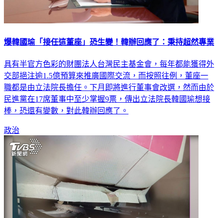
爆韓國瑜「接任這董座」恐生變！韓辦回應了：秉持超然專業
具有半官方色彩的財團法人台灣民主基金會，每年都能獲得外
交部挹注逾1.5億預算來推廣國際交流，而按照往例，董座一
職都是由立法院長擔任。下月即將進行董事會改選，然而由於
民進黨在17席董事中至少掌握9票，傳出立法院長韓國瑜想接
棒，恐還有變數，對此韓辦回應了。
政治