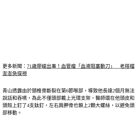
更多新聞：
71歲廖峻出事！血管瘤「血液阻塞動刀」　老搭檔
澎澎急探視
青山透露由於頸椎骨斷裂在第6節喉部，導致他長達2個月無法
說話和吞嚥，為此不僅頭部戴上光環支架，醫師還在他頭皮和
頭殼上釘了4支鈦釘，左右肩胛骨也鎖上2顆大螺絲，以避免頭
部移動。