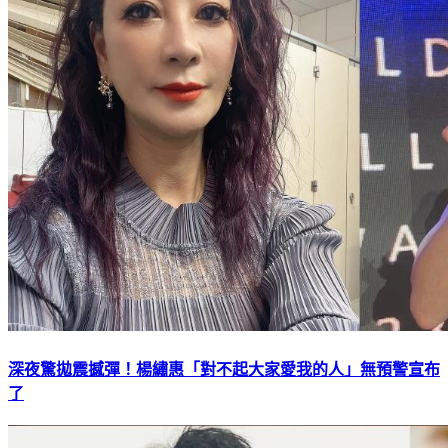
深夜驚拋震撼彈！楊繡惠「對不起大家愛我的人」無預警宣布
了