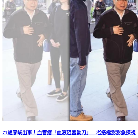
71歲廖峻出事！血管瘤「血液阻塞動刀」 老搭檔澎澎急探視