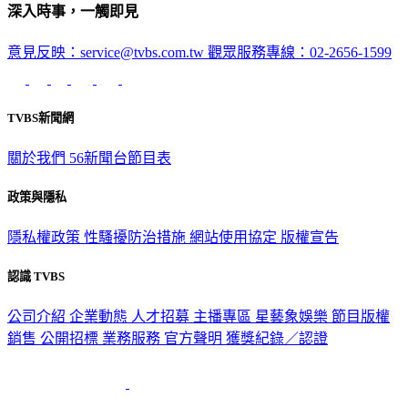
深入時事，一觸即見
意見反映：service@tvbs.com.tw
觀眾服務專線：02-2656-1599
TVBS新聞網
關於我們
56新聞台節目表
政策與隱私
隱私權政策
性騷擾防治措施
網站使用協定
版權宣告
認識 TVBS
公司介紹
企業動態
人才招募
主播專區
星藝象娛樂
節目版權
銷售
公開招標
業務服務
官方聲明
獲獎紀錄／認證