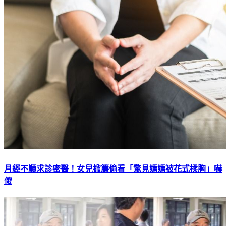
月經不順求診密醫！女兒掀簾偷看「驚見媽媽被花式揉胸」嚇
傻