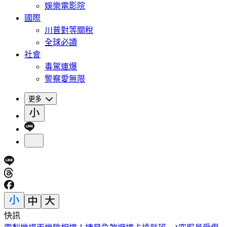
娛樂電影院
國際
川普對等關稅
全球必讀
社會
毒駕連爆
警察愛無限
更多
快訊