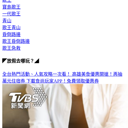
歌王
寶島歌王
一代歌王
青山
歌王青山
昏倒路邊
歌王昏倒路邊
歌王急救
◤放假去哪玩？◢
全台熱門活動、人氣攻略一次看！
高雄美食優惠開搶！再抽
萬元住宿券
下載食尚玩家APP！免費領取優惠券