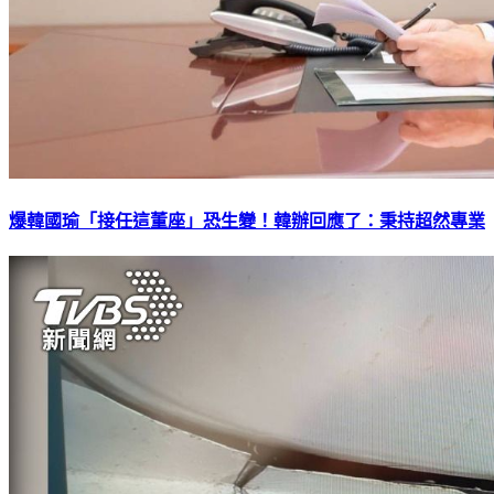
爆韓國瑜「接任這董座」恐生變！韓辦回應了：秉持超然專業