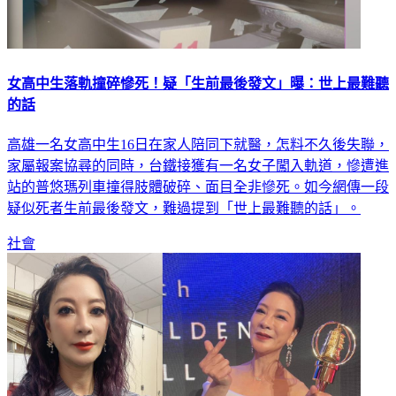
女高中生落軌撞碎慘死！疑「生前最後發文」曝：世上最難聽
的話
高雄一名女高中生16日在家人陪同下就醫，怎料不久後失聯，
家屬報案協尋的同時，台鐵接獲有一名女子闖入軌道，慘遭進
站的普悠瑪列車撞得肢體破碎、面目全非慘死。如今網傳一段
疑似死者生前最後發文，難過提到「世上最難聽的話」。
社會