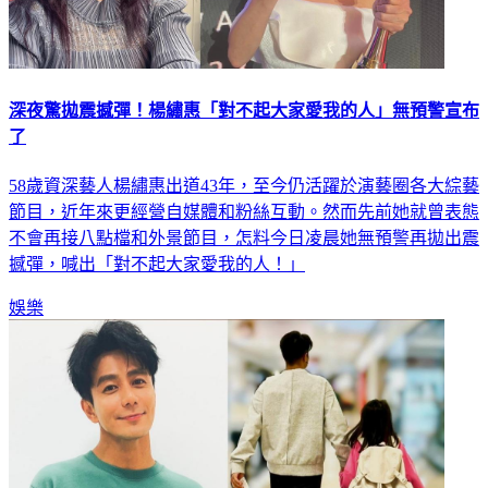
深夜驚拋震撼彈！楊繡惠「對不起大家愛我的人」無預警宣布
了
58歲資深藝人楊繡惠出道43年，至今仍活躍於演藝圈各大綜藝
節目，近年來更經營自媒體和粉絲互動。然而先前她就曾表態
不會再接八點檔和外景節目，怎料今日凌晨她無預警再拋出震
撼彈，喊出「對不起大家愛我的人！」
娛樂