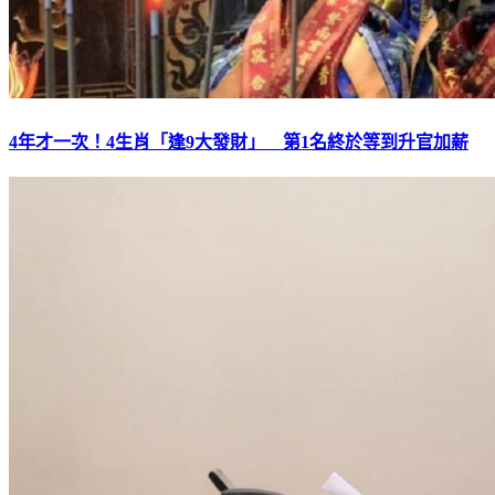
4年才一次！4生肖「逢9大發財」 第1名終於等到升官加薪