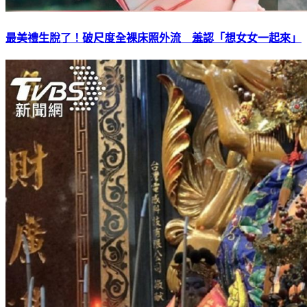
最美禮生脫了！破尺度全裸床照外流 羞認「想女女一起來」