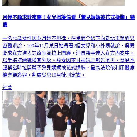
月經不順求診密醫！女兒掀簾偷看「驚見媽媽被花式揉胸」嚇
傻
一名40歲女性因為月經不規律，在堂姐介紹下向新北市吳姓男
密醫求診，109年11月某日她帶著2個女兒和小外甥就診，吳男
要求女方進入診療室並拉上圍簾，逕自將手伸入女方內衣中，
以手指持續戳揉其乳房。該女因不甘被玩弄怒告吳男，女兒也
證稱當時拉開簾子驚見媽媽被花式揉胸，最高法院依利用醫療
機會猥褻罪，判處吳男10月徒刑定讞。
社會