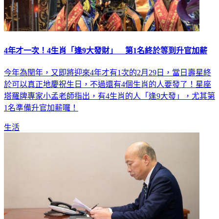
4年才一次！4生肖「逢9大發財」 第1名終於等到升官加薪
今年為閏年，又即將迎來4年才有1次的2月29日，當日壽星終
於可以真正地慶祝生日，不過還有4個生肖的人要發了！星座
塔羅牌專家小孟老師指出，有4生肖的人「逢9大發」，尤其第
1名準備升官加薪囉！
生活