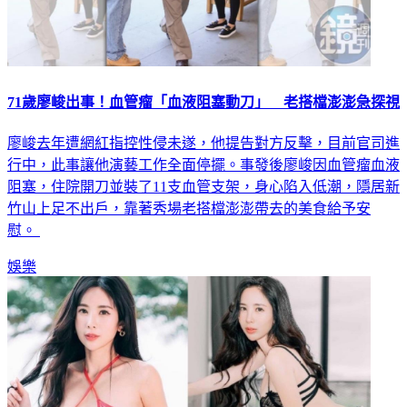
71歲廖峻出事！血管瘤「血液阻塞動刀」 老搭檔澎澎急探視
廖峻去年遭網紅指控性侵未遂，他提告對方反擊，目前官司進
行中，此事讓他演藝工作全面停擺。事發後廖峻因血管瘤血液
阻塞，住院開刀並裝了11支血管支架，身心陷入低潮，隱居新
竹山上足不出戶，靠著秀場老搭檔澎澎帶去的美食給予安
慰。
娛樂