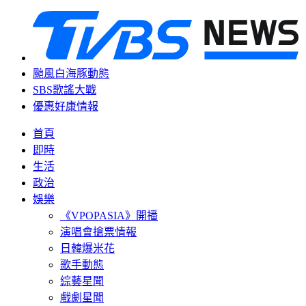
颱風白海豚動態
SBS歌謠大戰
優惠好康情報
首頁
即時
生活
政治
娛樂
《VPOPASIA》開播
演唱會搶票情報
日韓爆米花
歌手動態
綜藝星聞
戲劇星聞