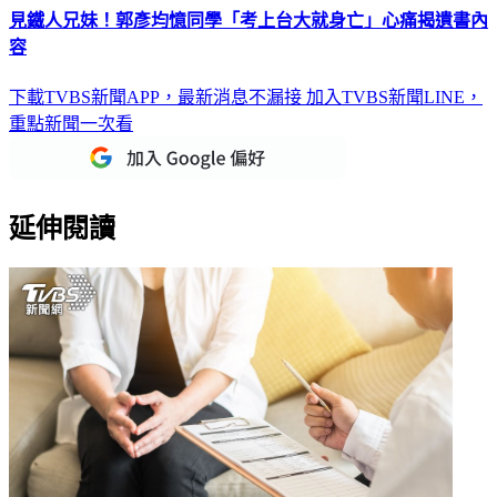
見鐵人兄妹！郭彥均憶同學「考上台大就身亡」心痛揭遺書內
容
下載TVBS新聞APP，最新消息不漏接
加入TVBS新聞LINE，
重點新聞一次看
延伸閱讀