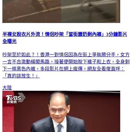
半裸女脫衣片外流！情侶吵架「當街露奶剩內褲」3分鐘影片
全曝光
吵架至於如此？！香港一對情侶因為在街上爭執鬧分手，女方
一言不合激動橫闖馬路，接著便開始脫下褲子和上衣，全身剩
下一條黑色內褲，多段影片在網上瘋傳，網友全看傻直呼：
「真的該放生！」
大陸