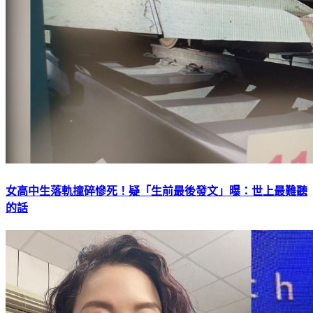
女高中生落軌撞碎慘死！疑「生前最後發文」曝：世上最難聽
的話