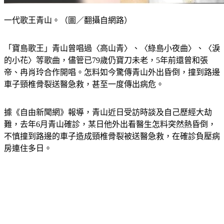
一代歌王青山。（圖／翻攝自網路）
「寶島歌王」青山曾唱過〈高山青〉、〈綠島小夜曲〉、〈淚
的小花〉等歌曲，儘管已79歲仍寶刀未老，5年前還曾和張
帝、冉肖玲合作開唱。怎料如今驚傳青山外出昏倒，撞到路邊
車子頸椎骨裂送醫急救，甚至一度傳出病危。
據《自由新聞網》報導，青山近日受訪時談及自己歷經大劫
難，去年6月青山確診，某日他外出看醫生怎料突然熱昏倒，
不慎撞到路邊的車子造成頸椎骨裂被送醫急救，在確診負壓病
房連住多日。