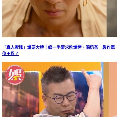
「真人索隆」爆耍大牌！錄一半要求吃燒烤、喝奶茶 製作單
位不忍了