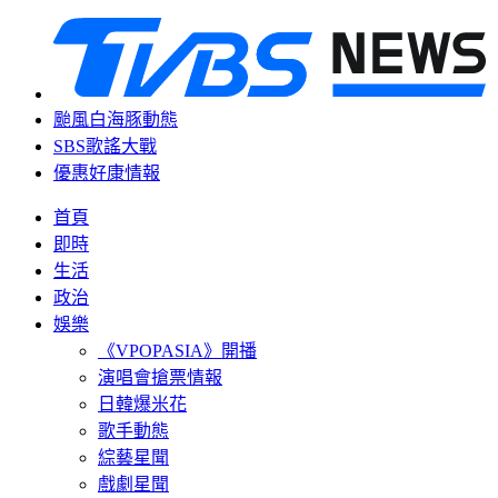
颱風白海豚動態
SBS歌謠大戰
優惠好康情報
首頁
即時
生活
政治
娛樂
《VPOPASIA》開播
演唱會搶票情報
日韓爆米花
歌手動態
綜藝星聞
戲劇星聞