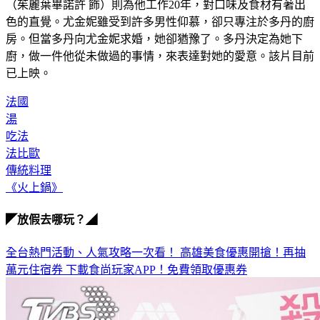
色的直覺。尤金妮雖受到許多男性仰慕，卻只專注於多丹的廚
房。但當多丹向尤金妮求婚，她卻猶豫了。多丹決定為她下
廚，做一件他從未做過的事情，來表達對她的愛意。該片目前
已上映。
法國
湯
吃法
法比歐
傳統料理
《火上鍋》
◤放假去哪玩？◢
全台熱門活動、人氣攻略一次看！
高雄美食優惠開搶！再抽
萬元住宿券
下載食尚玩家APP！免費領取優惠券