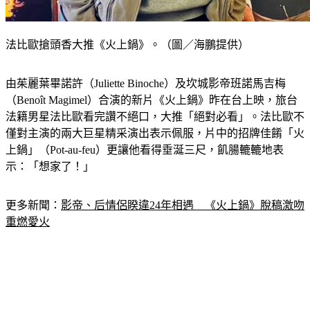
法比歐搶頭香大推《火上鍋》。（圖／海鵬提供）
由茱麗葉畢諾許（Juliette Binoche）及坎城影帝班諾馬吉梅
（Benoît Magimel）合演的新片《火上鍋》昨在台上映，旅台
法籍男星法比歐看完讚不絕口，大推「絕對必看」。法比歐不
僅對主演的兩大巨星精采演出表示佩服，片中的招牌佳餚「火
上鍋」（Pot-au-feu）更讓他看得垂涎三尺，飢腸轆轆地表
示：「想家了！」
更多新聞：
影帝、后情侶睽違24年相遇　《火上鍋》脫稿激吻
重燃愛火