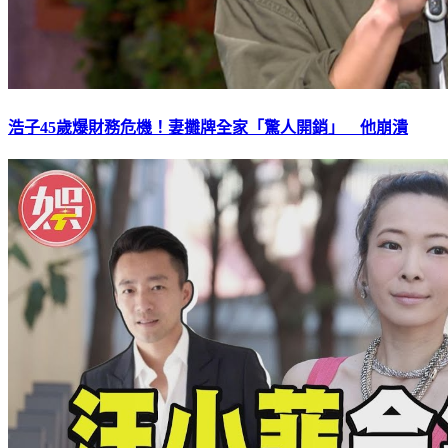
浩子45歲爆財務危機！妻攤牌全家「驚人開銷」 他崩潰