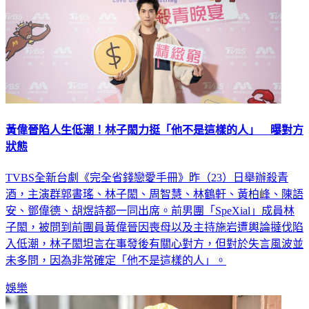
黃偉晉陷人生低潮！林子閎力挺「他不是這樣的人」 曝對方
狀態
TVBS全新台劇《完全省錢戀愛手冊》昨（23）日舉辦殺青
酒，主演群郭書瑤、林子閎、周智慧、林鶴軒、黃柏峰、陳語
安、鄧偉德、胡煜詩都一同出席。前男團「SpeXial」成員林
子閎，被問到前團員黃偉晉因喪母以及主持施岩遭輿論撻伐陷
入低潮，林子閎坦言在事發後有關心對方，但對於失言風波並
未多問，因為非常確定「他不是這樣的人」。
娛樂