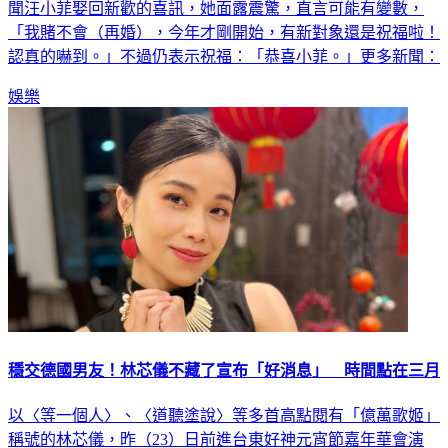
「我賭不會（再婚），今年才剛開始，有新對象還是祝福啦！
認真的嚇到。」不過仍表示祝福：「恭喜小菲。」更多新聞：
娛樂
穩交德國男友！林芯儀不藏了宣布「好消息」 時間點在三月
以〈等一個人〉、〈道聽塗說〉等多首高點閱有「億萬歌姬」
稱號的林芯儀，昨（23）日前進台東好神元宵節嘉年華會演
出，演唱多首膾炙人口經典歌曲，林芯儀更開心大方預告：