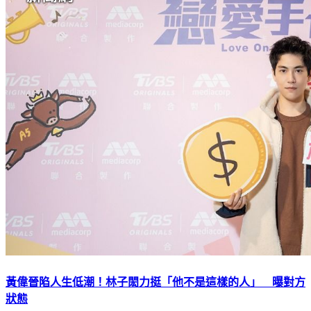
黃偉晉陷人生低潮！林子閎力挺「他不是這樣的人」 曝對方
狀態