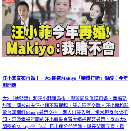
汪小菲宣布再婚！ 大S閨密Makiyo「嚇爆打賭」狠酸：今年
剛開始
大S（徐熙媛）和汪小菲離婚後，與舊愛具俊曄再婚，幸福又
甜蜜，卻被前夫汪小菲不時提起，雙方隔空交戰。汪小菲和新
歡台灣網紅Mandy曼蒂交往，兩人出雙入對，常常現身台北街
頭，沉浸幸福氛圍的汪小菲誓言買大鑽戒迎娶曼蒂。身為大S
閨密的Makiyo今（24）日出席公益活動，與長輩慶元宵，聽
聞汪小菲娶回新歡的喜訊，她面露震驚，直言可能有變數，