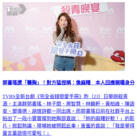
郭書瑤遭「襲胸」！對方猛捏稱：像麻糬 本人回應親曝身分
TVBS全新台劇《完全省錢戀愛手冊》昨（23）日舉辦殺青
酒，主演群郭書瑤、林子閎、周智慧、林鶴軒、黃柏峰、陳語
安、鄧偉德、胡煜詩都一同出席。而郭書瑤日前在社群平台上
貼出了一段小寶寶摸到她胸部直說：「妳的麻糬好軟！」的影
片，掀起熱議，現場她被問起此事，害羞的直說：「我是覺得
童言童語很可愛啦！」