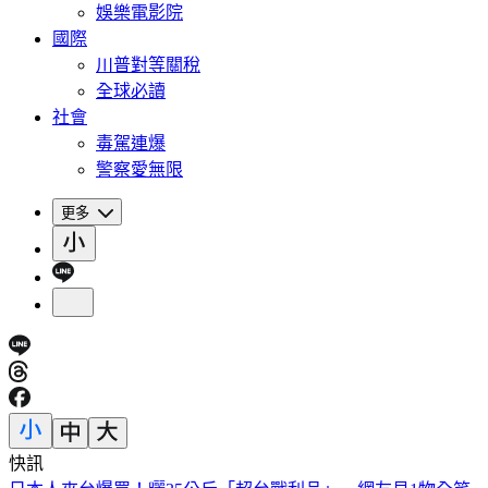
娛樂電影院
國際
川普對等關稅
全球必讀
社會
毒駕連爆
警察愛無限
更多
快訊