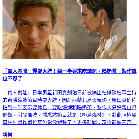
「真人索隆」爆耍大牌！錄一半要求吃燒烤、喝奶茶 製作單
位不忍了
「真人索隆」日本男星新田真劍佑日前被爆出拍攝陳柏霖主持
的台灣綜藝節目時耍大牌，因紐西蘭北島天氣熱，新田真劍佑
拍到一半表示要休息，要吃燒烤和喝奶茶，製作人只好親自幫
他做，引發風波。據悉該節目就是《極島森林》，對此《極島
森林》製作單位灰魚影像發聲了。更多新聞：灰魚影像表示：
娛樂