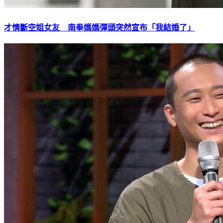
才情斷空姐女友 南拳媽媽彈頭突然宣布「我結婚了」