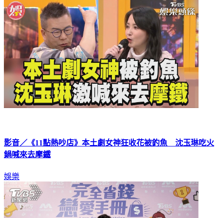
影音／《11點熱吵店》本土劇女神狂收花被釣魚 沈玉琳吃火
鍋喊來去摩鐵
娛樂