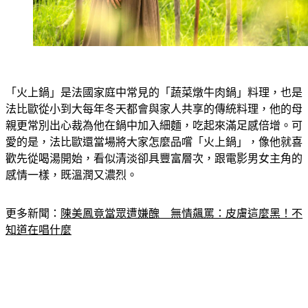
「火上鍋」是法國家庭中常見的「蔬菜燉牛肉鍋」料理，也是
法比歐從小到大每年冬天都會與家人共享的傳統料理，他的母
親更常別出心裁為他在鍋中加入細麵，吃起來滿足感倍增。可
愛的是，法比歐還當場將大家怎麼品嚐「火上鍋」，像他就喜
歡先從喝湯開始，看似清淡卻具豐富層次，跟電影男女主角的
感情一樣，既溫潤又濃烈。
更多新聞：
陳美鳳竟當眾遭嫌醜　無情飆罵：皮膚這麼黑！不
知道在唱什麼