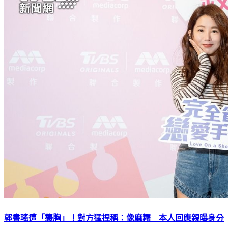
郭書瑤遭「襲胸」！對方猛捏稱：像麻糬 本人回應親曝身分