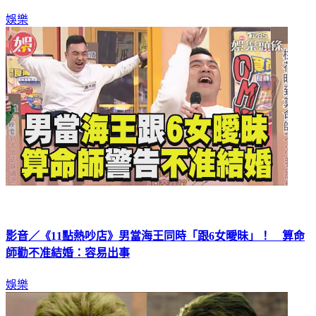
娛樂
影音／《11點熱吵店》男當海王同時「跟6女曖昧」！ 算命
師勸不准結婚：容易出事
娛樂