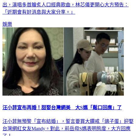
「近期會有好消息與大家分享。」
娛樂
汪小菲宣布再婚！甜娶台灣網美 大S媽「鬆口回應」了
汪小菲無預警「宣布結婚」，誓言要買大鑽戒「鴿子蛋」迎娶
台灣網紅女友Mandy。對此，前岳母S媽表明態度，大方回應
了！