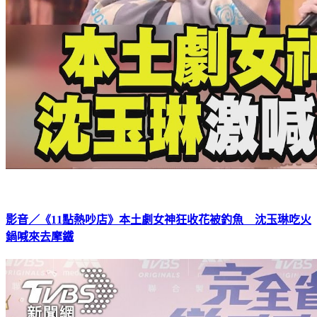
影音／《11點熱吵店》本土劇女神狂收花被釣魚 沈玉琳吃火
鍋喊來去摩鐵