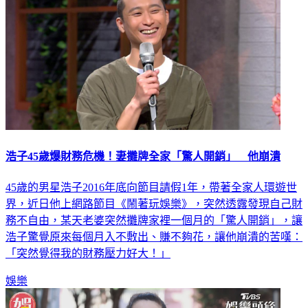
浩子45歲爆財務危機！妻攤牌全家「驚人開銷」 他崩潰
45歲的男星浩子2016年底向節目請假1年，帶著全家人環遊世
界，近日他上網路節目《鬧著玩娛樂》，突然透露發現自己財
務不自由，某天老婆突然攤牌家裡一個月的「驚人開銷」，讓
浩子驚覺原來每個月入不敷出、賺不夠花，讓他崩潰的苦嘆：
「突然覺得我的財務壓力好大！」
娛樂