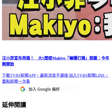
汪小菲宣布再婚！ 大S閨密Makiyo「嚇爆打賭」狠酸：今年
剛開始
下載TVBS新聞APP，最新消息不漏接
加入TVBS新聞LINE，
重點新聞一次看
延伸閱讀