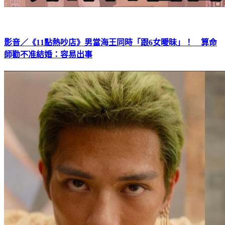
影音／《11點熱吵店》男當海王同時「跟6女曖昧」！ 算命
師勸不准結婚：容易出事