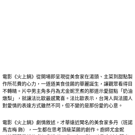
電影《火上鍋》從開場即呈現從美食家在湯頭、主菜到甜點製
作所花費的心力，一道道美食佳餚的華麗誕生，讓觀眾看得目
不轉睛。片中男主角多丹為尤金妮烹煮的那道示愛甜點「奶油
燉梨」，就讓法比歐最感驚喜。法比歐表示，台灣人與法國人
對愛情的表達方式雖然不同，但不變的是那份愛的心意。
電影《火上鍋》劇情敘述，才華遠近聞名的美食家多丹（班諾
馬吉梅 飾），一生都在思考頂級菜餚的創作。廚師尤金妮
（茱麗葉畢諾許 飾）則為他工作20年，對口味及食材有著出