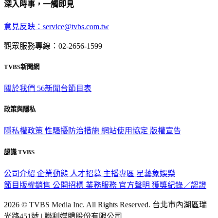
深入時事，一觸即見
意見反映：service@tvbs.com.tw
觀眾服務專線：02-2656-1599
TVBS新聞網
關於我們
56新聞台節目表
政策與隱私
隱私權政策
性騷擾防治措施
網站使用協定
版權宣告
認識 TVBS
公司介紹
企業動態
人才招募
主播專區
星藝象娛樂
節目版權銷售
公開招標
業務服務
官方聲明
獲獎紀錄／認證
2026 © TVBS Media Inc. All Rights Reserved. 台北市內湖區瑞
光路451號 | 聯利媒體股份有限公司