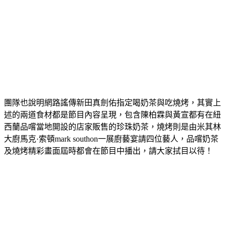
團隊也說明網路謠傳新田真劍佑指定喝奶茶與吃燒烤，其實上
述的兩道食材都是節目內容呈現，包含陳柏霖與黃宣都有在紐
西蘭品嚐當地開設的店家販售的珍珠奶茶，燒烤則是由米其林
大廚馬克·索頓mark southon一展廚藝宴請四位藝人，品嚐奶茶
及燒烤精彩畫面屆時都會在節目中播出，請大家拭目以待！