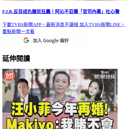
F.I.R.反目成仇酸民狂轟！阿沁不忍爆「官司內幕」吐心聲
下載TVBS新聞APP，最新消息不漏接
加入TVBS新聞LINE，
重點新聞一次看
延伸閱讀