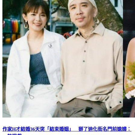
作家H才結婚36天突「結束婚姻」 掰了迪化街名門前媳婦：