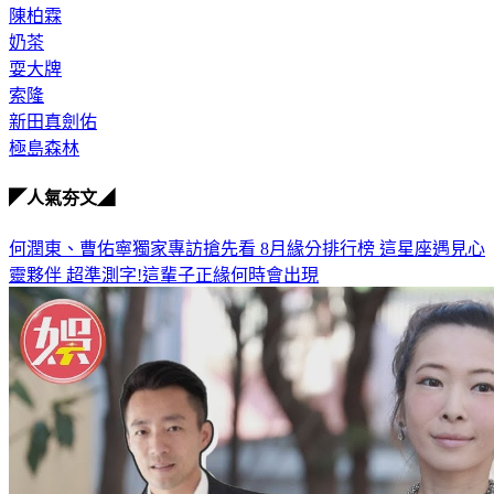
陳柏霖
奶茶
耍大牌
索隆
新田真劍佑
極島森林
◤人氣夯文◢
何潤東、曹佑寧獨家專訪搶先看
8月緣分排行榜 這星座遇見心
靈夥伴
超準測字!這輩子正緣何時會出現