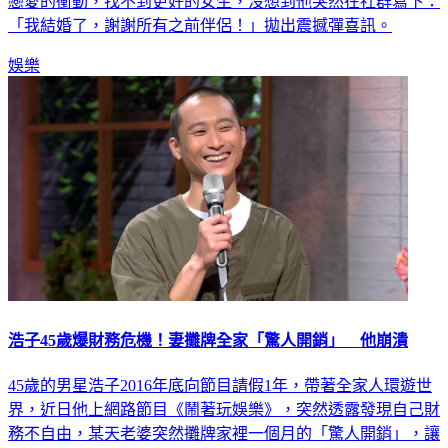
戀愛的衝動，找不到更好的女生，沒想到他突然在社群寫下：
「我結婚了，謝謝所有之前伴侶！」拋出震撼彈喜訊。
娛樂
浩子45歲爆財務危機！妻攤牌全家「驚人開銷」 他崩潰
45歲的男星浩子2016年底向節目請假1年，帶著全家人環遊世
界，近日他上網路節目《鬧著玩娛樂》，突然透露發現自己財
務不自由，某天老婆突然攤牌家裡一個月的「驚人開銷」，讓