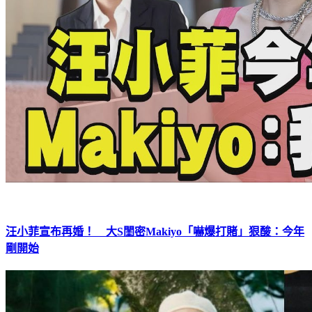
汪小菲宣布再婚！ 大S閨密Makiyo「嚇爆打賭」狠酸：今年
剛開始