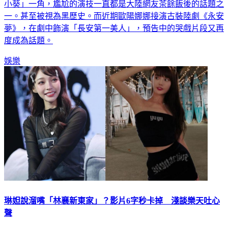
小葵」一角，尷尬的演技一直都是大陸網友茶餘飯後的話題之
一。甚至被視為黑歷史。而近期歐陽娜娜接演古裝陸劇《永安
夢》，在劇中飾演「長安第一美人」，預告中的哭戲片段又再
度成為話題。
娛樂
琳妲說溜嘴「林襄新東家」？影片6字秒卡掉 淺談樂天吐心
聲