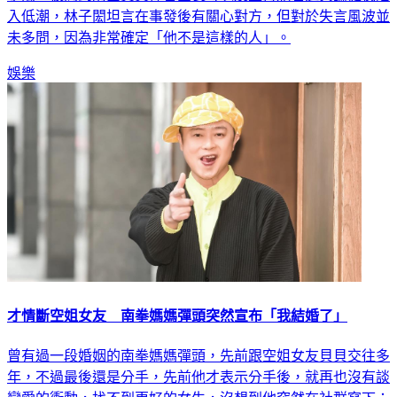
入低潮，林子閎坦言在事發後有關心對方，但對於失言風波並
未多問，因為非常確定「他不是這樣的人」。
娛樂
才情斷空姐女友 南拳媽媽彈頭突然宣布「我結婚了」
曾有過一段婚姻的南拳媽媽彈頭，先前跟空姐女友貝貝交往多
年，不過最後還是分手，先前他才表示分手後，就再也沒有談