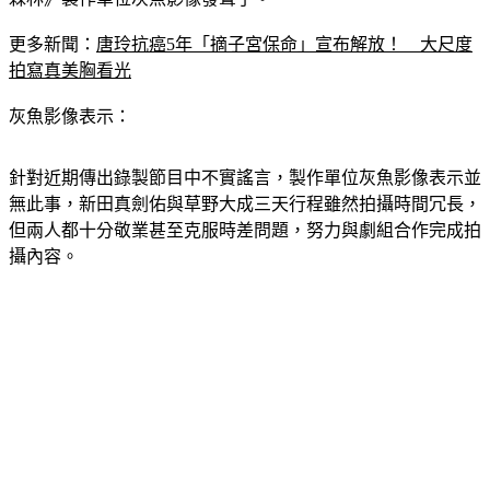
更多新聞：
唐玲抗癌5年「摘子宮保命」宣布解放！　大尺度
拍寫真美胸看光
灰魚影像表示：
針對近期傳出錄製節目中不實謠言，製作單位灰魚影像表示並
無此事，新田真劍佑與草野大成三天行程雖然拍攝時間冗長，
但兩人都十分敬業甚至克服時差問題，努力與劇組合作完成拍
攝內容。