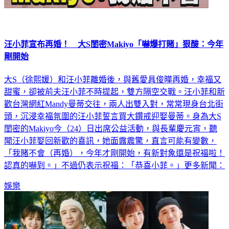
汪小菲宣布再婚！ 大S閨密Makiyo「嚇爆打賭」狠酸：今年
剛開始
大S（徐熙媛）和汪小菲離婚後，與舊愛具俊曄再婚，幸福又
甜蜜，卻被前夫汪小菲不時提起，雙方隔空交戰。汪小菲和新
歡台灣網紅Mandy曼蒂交往，兩人出雙入對，常常現身台北街
頭，沉浸幸福氛圍的汪小菲誓言買大鑽戒迎娶曼蒂。身為大S
閨密的Makiyo今（24）日出席公益活動，與長輩慶元宵，聽
聞汪小菲娶回新歡的喜訊，她面露震驚，直言可能有變數，
「我賭不會（再婚），今年才剛開始，有新對象還是祝福啦！
認真的嚇到。」不過仍表示祝福：「恭喜小菲。」更多新聞：
娛樂