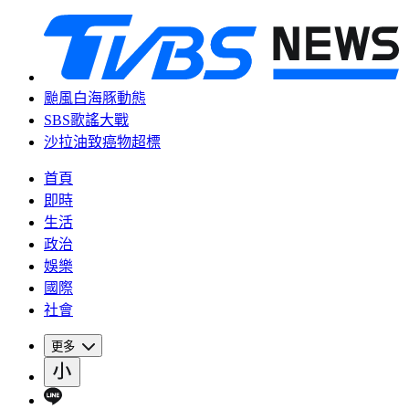
颱風白海豚動態
SBS歌謠大戰
沙拉油致癌物超標
首頁
即時
生活
政治
娛樂
國際
社會
更多