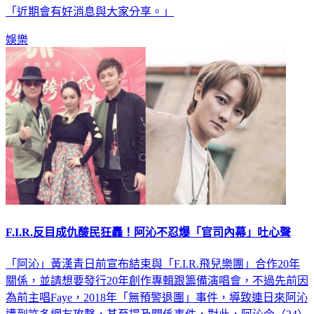
「近期會有好消息與大家分享。」
娛樂
F.I.R.反目成仇酸民狂轟！阿沁不忍爆「官司內幕」吐心聲
「阿沁」黃漢青日前宣布結束與「F.I.R.飛兒樂團」合作20年
關係，並請想要發行20年創作專輯跟籌備演唱會，不過先前因
為前主唱Faye，2018年「無預警退團」事件，導致連日來阿沁