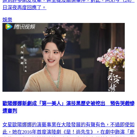
遭到許多網友攻擊，甚至提及關係事件，對此，阿沁今（24）
日深夜再度回應了。
娛樂
歐陽娜娜新劇成「第一美人」演技黑歷史被挖出 預告哭戲慘
遭審判
女星歐陽娜娜的演藝事業在大陸發展的有聲有色，不過即使如
此，她在2016年首度演陸劇《是！尚先生》，在劇中飾演「鹿