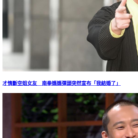
才情斷空姐女友 南拳媽媽彈頭突然宣布「我結婚了」