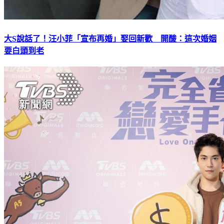
大S說話了！汪小菲「宣布再婚」娶回新歡 開酸：這次婚姻
要白頭到老