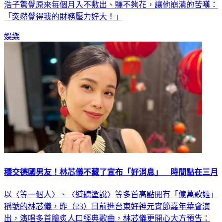
浩子驚覺原來每個月入不敷出、賺不夠花，讓他崩潰的苦嘆：
「突然覺得我的財務壓力好大！」
娛樂
穩交德國男友！林芯儀不藏了宣布「好消息」 時間點在三月
以〈等一個人〉、〈道聽塗說〉等多首高點閱有「億萬歌姬」
稱號的林芯儀，昨（23）日前進台東好神元宵節嘉年華會演
出，演唱多首膾炙人口經典歌曲，林芯儀更開心大方預告：