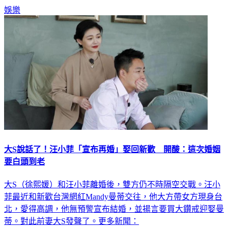
娛樂
大S說話了！汪小菲「宣布再婚」娶回新歡 開酸：這次婚姻
要白頭到老
大S（徐熙媛）和汪小菲離婚後，雙方仍不時隔空交戰。汪小
菲最近和新歡台灣網紅Mandy曼蒂交往，他大方帶女方現身台
北，愛得高調，他無預警宣布結婚，並揚言要買大鑽戒迎娶曼
蒂。對此前妻大S發聲了。更多新聞：