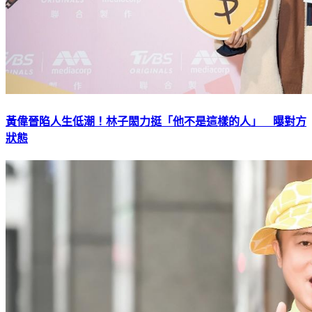
黃偉晉陷人生低潮！林子閎力挺「他不是這樣的人」 曝對方
狀態