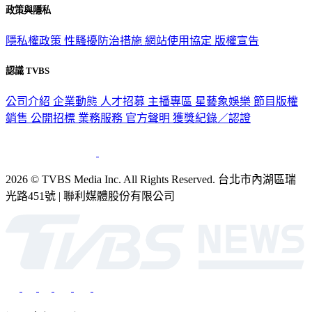
政策與隱私
隱私權政策
性騷擾防治措施
網站使用協定
版權宣告
認識 TVBS
公司介紹
企業動態
人才招募
主播專區
星藝象娛樂
節目版權
銷售
公開招標
業務服務
官方聲明
獲獎紀錄／認證
2026 © TVBS Media Inc. All Rights Reserved. 台北市內湖區瑞
光路451號 | 聯利媒體股份有限公司