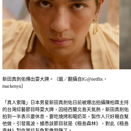
新田真劍佑傳出耍大牌。（圖／翻攝自IG@netflix、
mackenyu）
「真人索隆」日本男星新田真劍佑日前被爆出拍攝陳柏霖主持
的台灣綜藝節目時耍大牌，因紐西蘭北島天氣熱，新田真劍佑
拍到一半表示要休息，要吃燒烤和喝奶茶，製作人只好親自幫
他做，引發風波。據悉該節目就是《極島森林》，對此《極島
森林》製作單位灰魚影像發聲了。