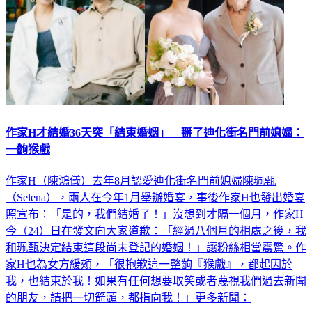
作家H才結婚36天突「結束婚姻」 掰了迪化街名門前媳婦：
一齣猴戲
作家H（陳鴻儀）去年8月認愛迪化街名門前媳婦陳珮甄
（Selena），兩人在今年1月舉辦婚宴，事後作家H也發出婚宴
照宣布：「是的，我們結婚了！」沒想到才隔一個月，作家H
今（24）日在發文向大家道歉：「經過八個月的相處之後，我
和珮甄決定結束這段尚未登記的婚姻！」讓粉絲相當震驚。作
家H也為女方緩頰，「很抱歉這一整齣『猴戲』，都起因於
我，也結束於我！如果有任何想要取笑或者蔑視我們過去新聞
的朋友，請把一切箭頭，都指向我！」更多新聞：