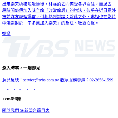
出走樂天桃猿啦啦隊後，林襄的去向備受各界關注，而過去一
段時間盛傳加入味全龍「改當龍后」的說法，似乎在近日意外
被前隊友琳妲爆雷，引起熱烈討論；除此之外，琳妲也在影片
中淺談對於「李多慧加入樂天」的想法、吐露心聲。
娛樂
深入時事，一觸即見
意見反映：service@tvbs.com.tw
觀眾服務專線：02-2656-1599
TVBS新聞網
關於我們
56新聞台節目表