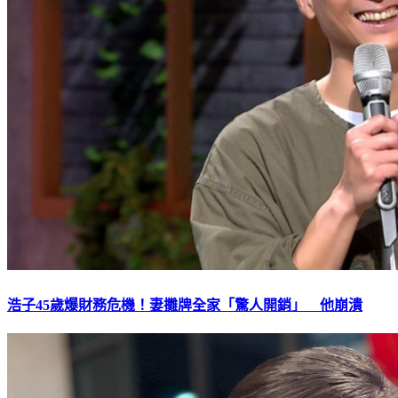
浩子45歲爆財務危機！妻攤牌全家「驚人開銷」 他崩潰