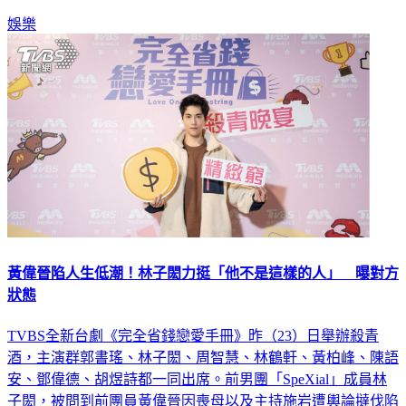
娛樂
黃偉晉陷人生低潮！林子閎力挺「他不是這樣的人」 曝對方
狀態
TVBS全新台劇《完全省錢戀愛手冊》昨（23）日舉辦殺青
酒，主演群郭書瑤、林子閎、周智慧、林鶴軒、黃柏峰、陳語
安、鄧偉德、胡煜詩都一同出席。前男團「SpeXial」成員林
子閎，被問到前團員黃偉晉因喪母以及主持施岩遭輿論撻伐陷