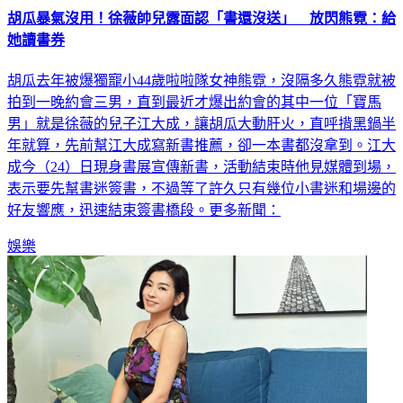
胡瓜暴氣沒用！徐薇帥兒露面認「書還沒送」 放閃熊霓：給
她讀書券
胡瓜去年被爆獨寵小44歲啦啦隊女神熊霓，沒隔多久熊霓就被
拍到一晚約會三男，直到最近才爆出約會的其中一位「寶馬
男」就是徐薇的兒子江大成，讓胡瓜大動肝火，直呼揹黑鍋半
年就算，先前幫江大成寫新書推薦，卻一本書都沒拿到。江大
成今（24）日現身書展宣傳新書，活動結束時他見媒體到場，
表示要先幫書迷簽書，不過等了許久只有幾位小書迷和場邊的
好友響應，迅速結束簽書橋段。更多新聞：
娛樂