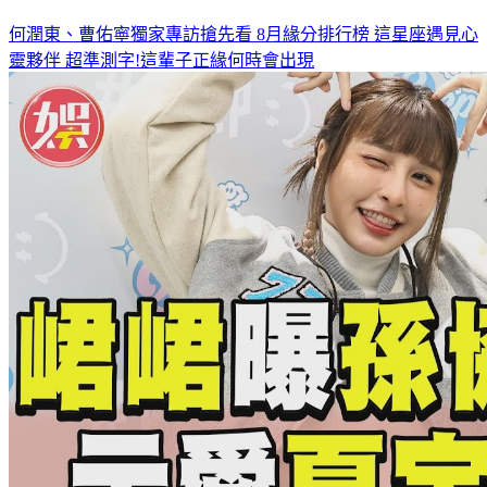
何潤東、曹佑寧獨家專訪搶先看
8月緣分排行榜 這星座遇見心
靈夥伴
超準測字!這輩子正緣何時會出現