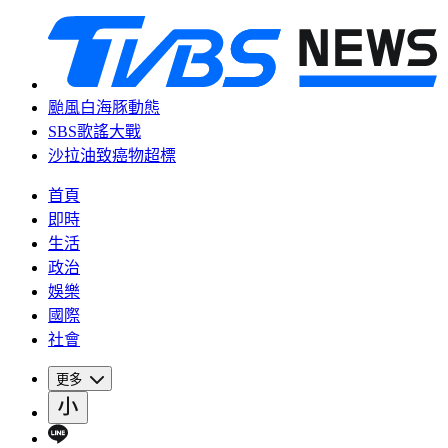
颱風白海豚動態
SBS歌謠大戰
沙拉油致癌物超標
首頁
即時
生活
政治
娛樂
國際
社會
更多