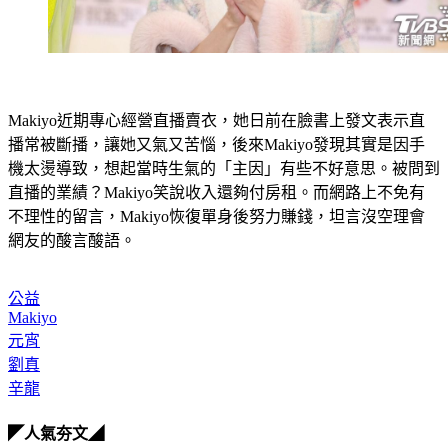
Makiyo近期專心經營直播賣衣，她日前在臉書上發文表示直
播常被斷播，讓她又氣又苦惱，後來Makiyo發現其實是因手
機太燙導致，想起當時生氣的「主因」有些不好意思。被問到
直播的業績？Makiyo笑說收入還夠付房租。而網路上不免有
不理性的留言，Makiyo恢復單身後努力賺錢，坦言沒空理會
網友的酸言酸語。
公益
Makiyo
元宵
劉真
辛龍
◤人氣夯文◢