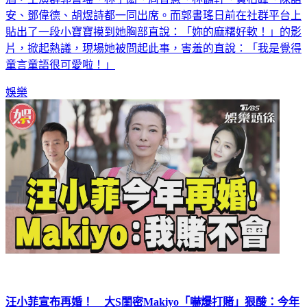
安、鄧偉德、胡煜詩都一同出席。而郭書瑤日前在社群平台上
貼出了一段小寶寶摸到她胸部直說：「妳的麻糬好軟！」的影
片，掀起熱議，現場她被問起此事，害羞的直說：「我是覺得
童言童語很可愛啦！」
娛樂
汪小菲宣布再婚！ 大S閨密Makiyo「嚇爆打賭」狠酸：今年