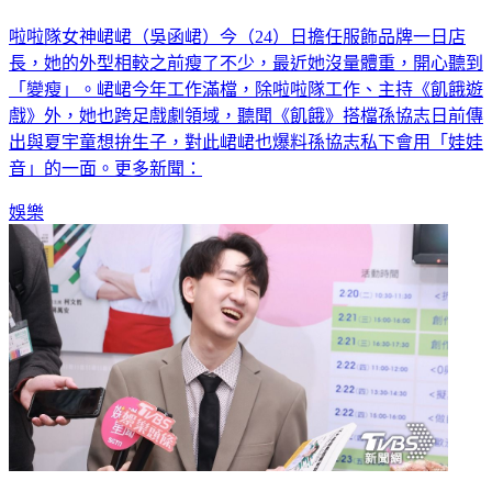
啦啦隊女神峮峮（吳函峮）今（24）日擔任服飾品牌一日店
長，她的外型相較之前瘦了不少，最近她沒量體重，開心聽到
「變瘦」。峮峮今年工作滿檔，除啦啦隊工作、主持《飢餓遊
戲》外，她也跨足戲劇領域，聽聞《飢餓》搭檔孫協志日前傳
出與夏宇童想拚生子，對此峮峮也爆料孫協志私下會用「娃娃
音」的一面。更多新聞：
娛樂