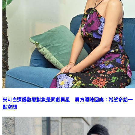
米可白遭爆熱戀對象是同劇男星 男方曖昧回應：希望多給一
點空間