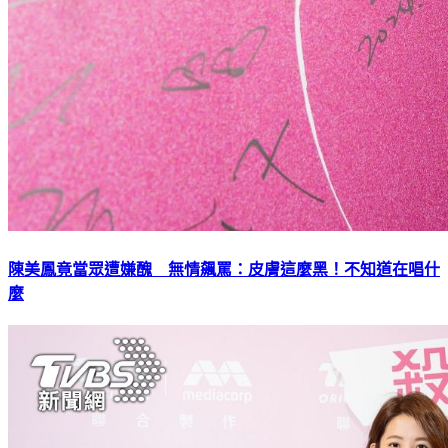
陳美鳳竟當眾遭嫌醜 無情飆罵：皮膚這麼黑！不知道在唱什
麼