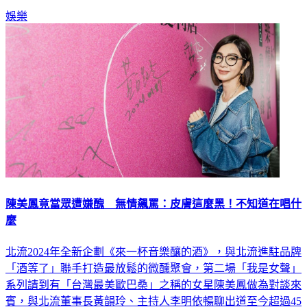
娛樂
陳美鳳竟當眾遭嫌醜 無情飆罵：皮膚這麼黑！不知道在唱什
麼
北流2024年全新企劃《來一杯音樂釀的酒》，與北流進駐品牌
「酒等了」聯手打造最放鬆的微醺聚會，第二場「我是女聲」
系列請到有「台灣最美歐巴桑」之稱的女星陳美鳳做為對談來
賓，與北流董事長黃韻玲、主持人李明依暢聊出道至今超過45