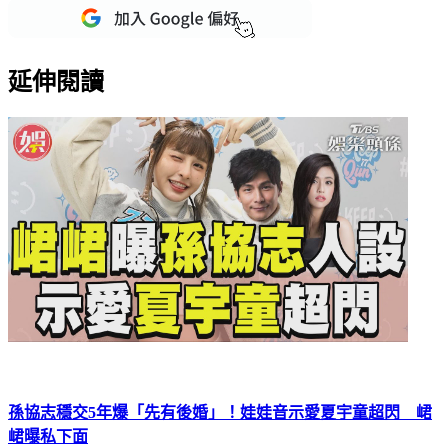
延伸閱讀
孫協志穩交5年爆「先有後婚」！娃娃音示愛夏宇童超閃 峮
峮曝私下面