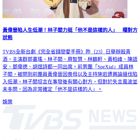
黃偉晉陷人生低潮！林子閎力挺「他不是這樣的人」 曝對方
狀態
TVBS全新台劇《完全省錢戀愛手冊》昨（23）日舉辦殺青
酒，主演群郭書瑤、林子閎、周智慧、林鶴軒、黃柏峰、陳語
安、鄧偉德、胡煜詩都一同出席。前男團「SpeXial」成員林
子閎，被問到前團員黃偉晉因喪母以及主持施岩遭輿論撻伐陷
入低潮，林子閎坦言在事發後有關心對方，但對於失言風波並
未多問，因為非常確定「他不是這樣的人」。
娛樂