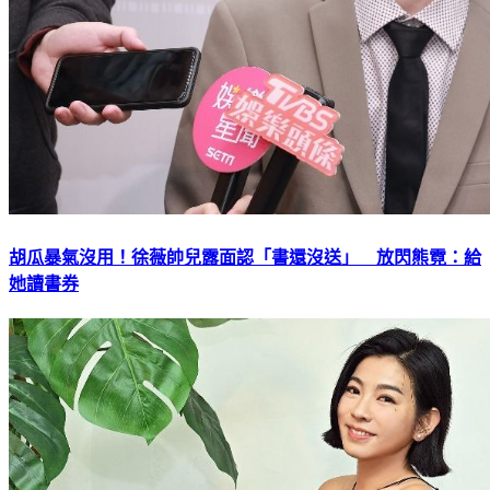
胡瓜暴氣沒用！徐薇帥兒露面認「書還沒送」 放閃熊霓：給
她讀書券