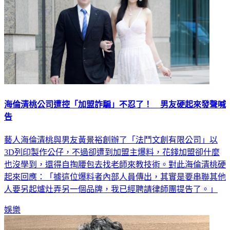
海倫清桃公司遭控「加盟詐騙」不忍了！ 男友硬起來發聲喊
告
藝人海倫清桃與男友黃景裕創辦了「法鬥文創有限公司」以
3D列印製作公仔，不過卻遭到加盟主爆料，花錢加盟卻什麼
也沒學到，還得自掏腰包去找老師來教技術。對此海倫清桃硬
起來回應：「據這位爆料者內部人員傳出，其實是要串聯其他
人要另起爐灶弄另一個品牌，我已經聘請律師團提告了。」
娛樂