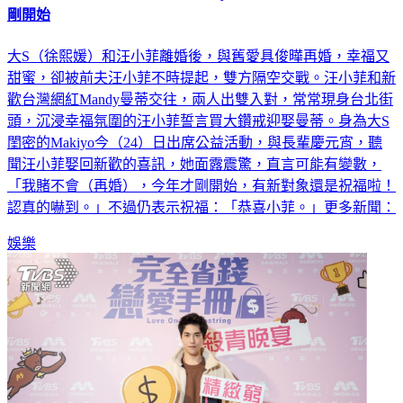
剛開始
大S（徐熙媛）和汪小菲離婚後，與舊愛具俊曄再婚，幸福又
甜蜜，卻被前夫汪小菲不時提起，雙方隔空交戰。汪小菲和新
歡台灣網紅Mandy曼蒂交往，兩人出雙入對，常常現身台北街
頭，沉浸幸福氛圍的汪小菲誓言買大鑽戒迎娶曼蒂。身為大S
閨密的Makiyo今（24）日出席公益活動，與長輩慶元宵，聽
聞汪小菲娶回新歡的喜訊，她面露震驚，直言可能有變數，
「我賭不會（再婚），今年才剛開始，有新對象還是祝福啦！
認真的嚇到。」不過仍表示祝福：「恭喜小菲。」更多新聞：
娛樂