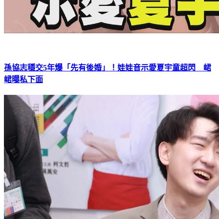
孫協志穩交5年爆「先有後婚」！娃娃音示愛夏宇童超閃 峮
峮曝私下面