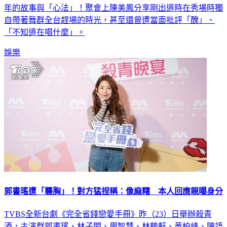
年的故事與「心法」！聚會上陳美鳳分享剛出道時在秀場時獨
自帶著舞群全台趕場的時光，甚至還曾遭當面批評「醜」、
「不知道在唱什麼」。
娛樂
郭書瑤遭「襲胸」！對方猛捏稱：像麻糬 本人回應親曝身分
TVBS全新台劇《完全省錢戀愛手冊》昨（23）日舉辦殺青
酒，主演群郭書瑤、林子閎、周智慧、林鶴軒、黃柏峰、陳語