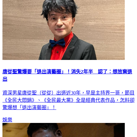
唐從聖驚爆要「退出演藝圈」！消失2年半 認了：想放棄退
出
資深男星唐從聖（從從）出道近30年，早是主持界一哥，節目
《全民大悶鍋》、《全民最大黨》全是經典代表作品，怎料卻
驚爆想「退出演藝圈」！
娛樂