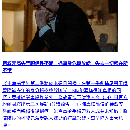
柯叔元痛失至親個性丕變 遇事業危機放話：失去一切都在所
不惜
《生命捕手》第二季將於本週日開播，在第一季劇情尾聲王識
賢隱瞞多年的身分秘密終於曝光，Ella陳嘉樺得知真相的同
時，竟遭遇嚴重爆炸意外，為故事留下伏筆。今（24）日官方
粉絲團釋出第二季最新3分鐘預告，Ella陳嘉樺飾演的徐敏安
醫師將面臨術後後遺症，能否重拾手術刀救人成為未知數；飾
演院長的柯叔元深受親人驟逝的打擊影響，事業陷入重大危
機。