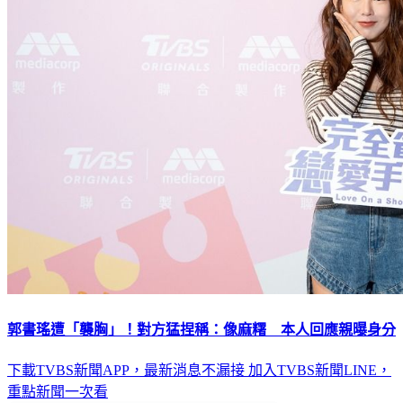
郭書瑤遭「襲胸」！對方猛捏稱：像麻糬 本人回應親曝身分
下載TVBS新聞APP，最新消息不漏接
加入TVBS新聞LINE，
重點新聞一次看