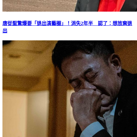
唐從聖驚爆要「退出演藝圈」！消失2年半 認了：想放棄退
出