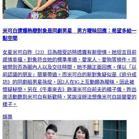
米可白遭爆熱戀對象是同劇男星 男方曖昧回應：希望多給一
點空間
女星米可白昨（23）日為戲受訪時透露有新戀情，她坦言目前
感情幸福，對象符合她的標準孝順、愛家人、愛狗等條件。而
被問到否為圈內人以及交往時間，她不願正面回應，僅以「以
前認識的朋友」簡單帶過。而米可白的新對象疑似是《追分成
功》的同劇組男星孫綻，因2人在IG上互動頗為曖昧，因此被
懷疑秘戀。另在《牛車來去》飾演米可白前夫的楊子儀，昨出
席活動聽到米可白有新歡時，笑說沒辦法想像米可白談變愛的
樣子。
娛樂