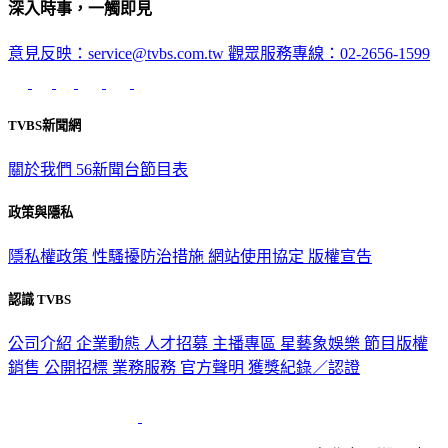
深入時事，一觸即見
意見反映：service@tvbs.com.tw
觀眾服務專線：02-2656-1599
TVBS新聞網
關於我們
56新聞台節目表
政策與隱私
隱私權政策
性騷擾防治措施
網站使用協定
版權宣告
認識 TVBS
公司介紹
企業動態
人才招募
主播專區
星藝象娛樂
節目版權
銷售
公開招標
業務服務
官方聲明
獲獎紀錄／認證