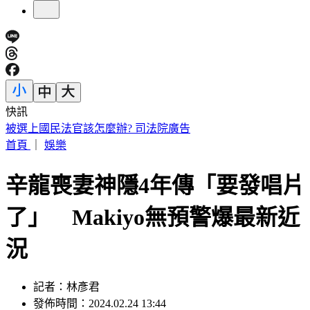
快訊
台南關廟深夜惡火！汽車零件、食品廠狂燒 橘紅烈焰駭人
首頁
｜
娛樂
辛龍喪妻神隱4年傳「要發唱片
了」 Makiyo無預警爆最新近
況
記者：林彥君
發佈時間：2024.02.24 13:44