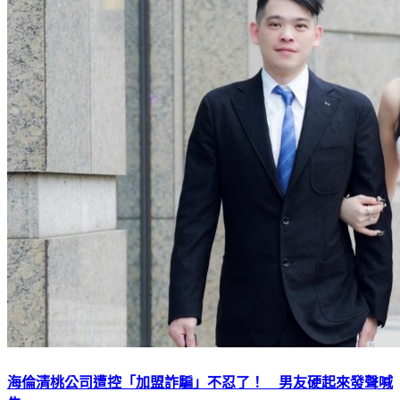
海倫清桃公司遭控「加盟詐騙」不忍了！ 男友硬起來發聲喊