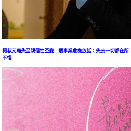
柯叔元痛失至親個性丕變 遇事業危機放話：失去一切都在所
不惜