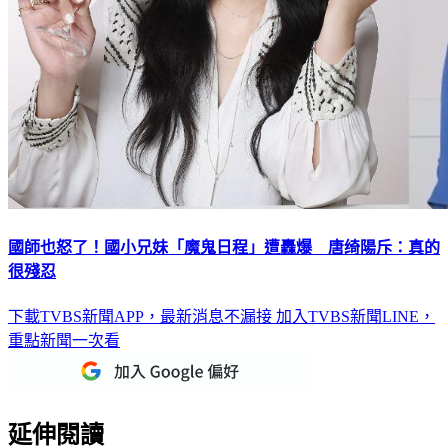
國師也怒了！國小兄妹「魔鬼日程」遭轟爆 唐绮陽斥：真的
很殘忍
下載TVBS新聞APP，最新消息不漏接
加入TVBS新聞LINE，
重點新聞一次看
延伸閱讀