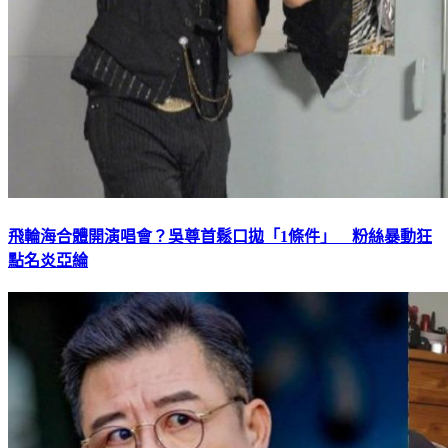
飛輪海合體開演唱會？吳尊首鬆口拋「1條件」 粉絲暴動狂
點名炎亞綸