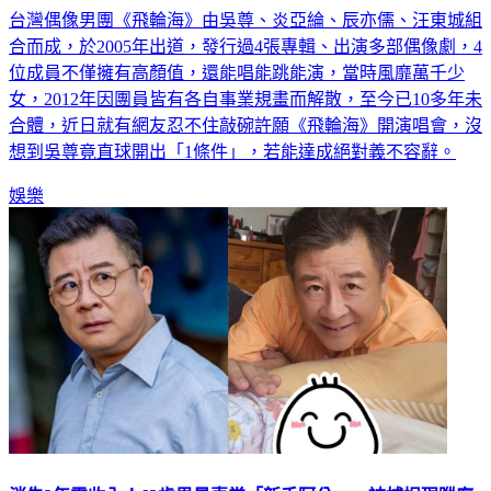
台灣偶像男團《飛輪海》由吳尊、炎亞綸、辰亦儒、汪東城組
合而成，於2005年出道，發行過4張專輯、出演多部偶像劇，4
位成員不僅擁有高顏值，還能唱能跳能演，當時風靡萬千少
女，2012年因團員皆有各自事業規畫而解散，至今已10多年未
合體，近日就有網友忍不住敲碗許願《飛輪海》開演唱會，沒
想到吳尊竟直球開出「1條件」，若能達成絕對義不容辭。
娛樂