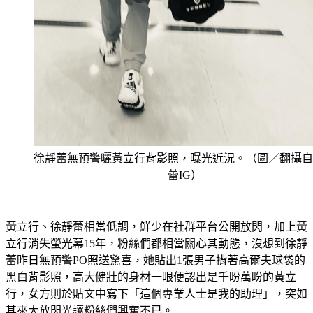
徐靜蕾無預警曬黃立行背影照，曝光近況。（圖／翻攝自
蕾IG）
黃立行、徐靜蕾相當低調，鮮少在社群平台公開放閃，加上黃
立行消失螢光幕15年，粉絲們都相當關心其動態，沒想到徐靜
蕾昨日無預警PO照送驚喜，她貼出1張男子揹著高爾夫球袋的
黑白背影照，高大健壯的身材一眼便認出是千盼萬盼的黃立
行，女方則於貼文中寫下「這個專業人士是我的助理」，突如
其來大放閃光讓粉絲們興奮不已。