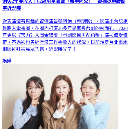
消失2年零收入！62歲男星喜當「新手阿公」 被捕捉現蹤廟
宇近況曝
對表演情有獨鍾的資深演員蔡阿炮（蔡明毅），因演出台語相
聲踏入電視圈，在圈內打滾30多年是無數戲劇的熟面孔，2020
年更以《苦力》入圍金鐘獎「戲劇節目男配角獎」演技備受肯
定，不過卻也曾經歷沒工作零收入的狀況，日前現身台北市木
柵區拜拜被民眾巧遇，近況曝光了！
娛樂