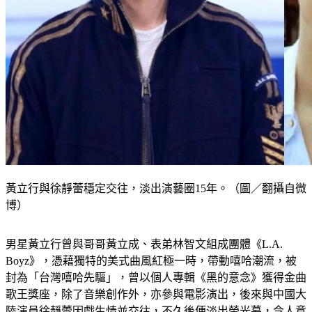
黃立行與徐靜蕾穩定交往，淡出演藝圈15年。（圖／翻攝自微
博）
男星黃立行曾與哥哥黃立成、表弟林智文組成團體《L.A. 
Boyz》，憑藉獨特的美式曲風紅極一時，帶動嘻哈潮流，被
封為「台灣嘻哈先驅」，曾以個人專輯《黑的意念》獲得金曲
歌王獎座，除了音樂創作外，亦參與電影演出，後來與中國大
陸演員徐靜蕾因戲生情並交往，不久後便淡出螢光幕，令人意