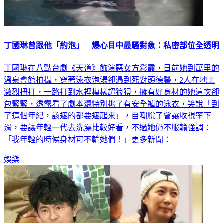
丁國琳曾跟他「約泡」 爆心目中最騷對象：私密部位全透明
丁國琳在八點台劇《天道》飾演惡女方彩霞，日前她到萬里的
溫泉會館拍攝，穿著泳衣泡湯卻遇到死對頭德馨，2人在地上
激烈扭打，一路打到水裡模樣超狼狽，擁有好身材的她這次卻
包緊緊，透露看了劇本還特別挑了有安全褲的泳衣，笑說「到
了這個年紀，該遮的都要遮起來」，自嘲脫了會讓收視率下
滑，要讓年輕一代去洗澡比較好看，不過她仍不服輸強調：
「我年輕的時候身材可不輸她們！」更多新聞：
娛樂