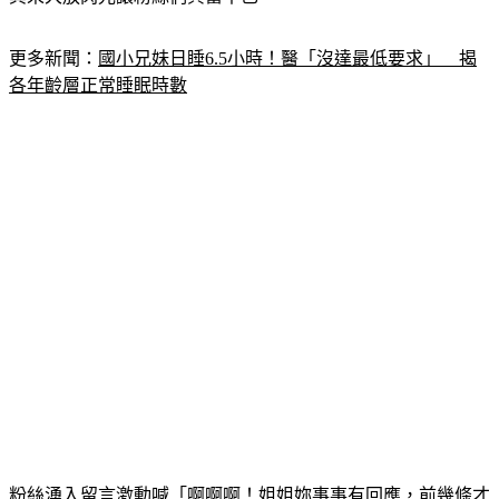
更多新聞：
國小兄妹日睡6.5小時！醫「沒達最低要求」　揭
各年齡層正常睡眠時數
粉絲湧入留言激動喊「啊啊啊！姐姐妳事事有回應，前幾條才