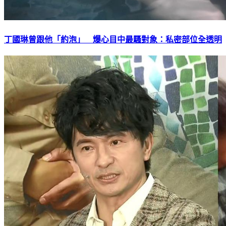
丁國琳曾跟他「約泡」 爆心目中最騷對象：私密部位全透明