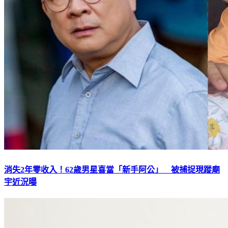
消失2年零收入！62歲男星喜當「新手阿公」 被捕捉現蹤廟
宇近況曝