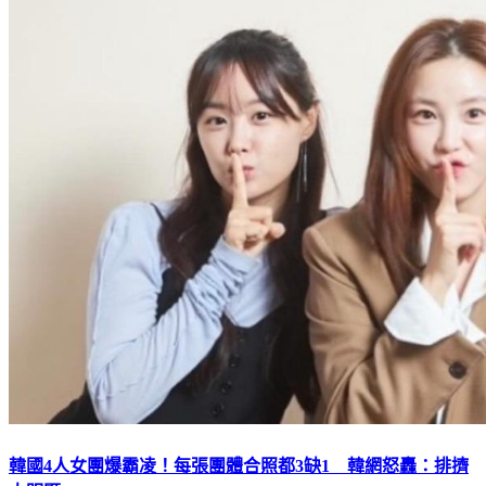
韓國4人女團爆霸凌！每張團體合照都3缺1 韓網怒轟：排擠