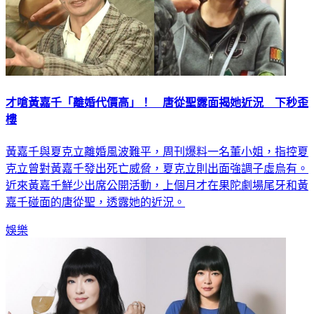
才嗆黃嘉千「離婚代價高」！ 唐從聖露面揭她近況 下秒歪
樓
黃嘉千與夏克立離婚風波難平，周刊爆料一名董小姐，指控夏
克立曾對黃嘉千發出死亡威脅，夏克立則出面強調子虛烏有。
近來黃嘉千鮮少出席公開活動，上個月才在果陀劇場尾牙和黃
嘉千碰面的唐從聖，透露她的近況。
娛樂