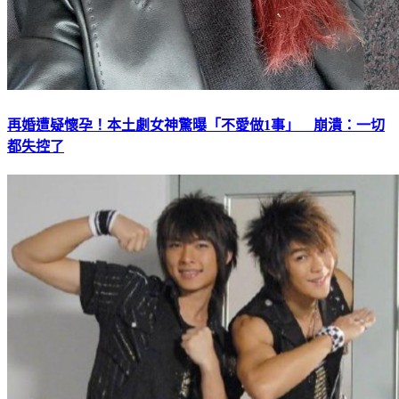
再婚遭疑懷孕！本土劇女神驚曝「不愛做1事」 崩潰：一切
都失控了