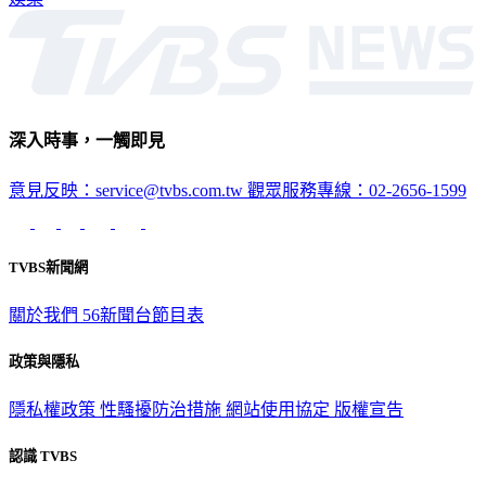
深入時事，一觸即見
意見反映：service@tvbs.com.tw
觀眾服務專線：02-2656-1599
TVBS新聞網
關於我們
56新聞台節目表
政策與隱私
隱私權政策
性騷擾防治措施
網站使用協定
版權宣告
認識 TVBS