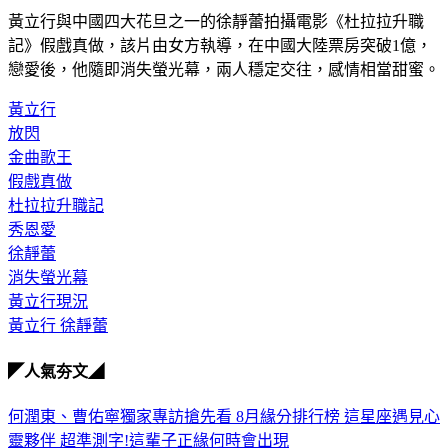
黃立行與中國四大花旦之一的徐靜蕾拍攝電影《杜拉拉升職
記》假戲真做，該片由女方執導，在中國大陸票房突破1億，
戀愛後，他隨即消失螢光幕，兩人穩定交往，感情相當甜蜜。
黃立行
放閃
金曲歌王
假戲真做
杜拉拉升職記
秀恩愛
徐靜蕾
消失螢光幕
黃立行現況
黃立行 徐靜蕾
◤人氣夯文◢
何潤東、曹佑寧獨家專訪搶先看
8月緣分排行榜 這星座遇見心
靈夥伴
超準測字!這輩子正緣何時會出現