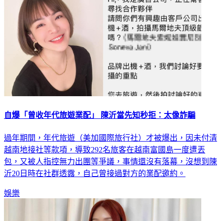
自爆「曾收年代旅遊業配」 陳沂當先知秒拒：太像詐騙
過年期間，年代旅遊（美加國際旅行社）才被爆出，因未付清
越南地接社等款項，導致292名旅客在越南富國島一度遭丟
包，又被人指控無力出團等爭議，事情還沒有落幕，沒想到陳
沂20日時在社群透露，自己曾接過對方的業配邀約。
娛樂