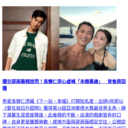
穩交邵雨薇頻放閃！吳慷仁突心虛喊「未婚萬歲」 背後原因
曝
男星吳慷仁憑藉《下一站，幸福》打開知名度，出道6年即以
《愛在旭日升起時》獲得第18屆亞洲電視大獎最佳男主角，摘
下演藝生涯首座獎座，此後戲約不斷，出演的戲劇皆有好口
碑，自身更是獲獎無數，感情方面與邵雨薇穩定交往，公開認