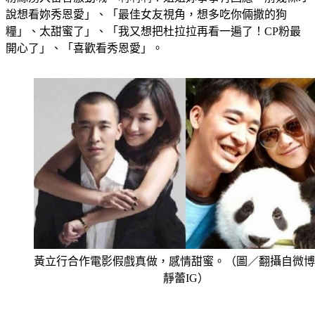
說想看妳秀恩愛」、「最佳女友視角，想多吃你倆撒的狗
糧」、太甜蜜了」、「我又想把杜拉拉再看一遍了！CP粉最
開心了」、「喜歡看秀恩愛」。
黃立行合作電影假戲真做，感情甜蜜。（圖／翻攝自微博
靜蕾IG）