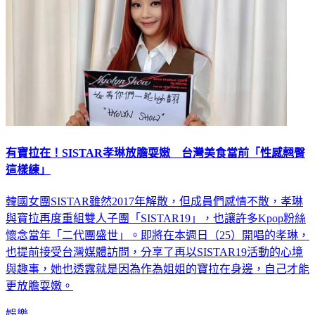
有寶拉在！SISTAR孝琳放膽耍嫩 台灣美食當前「性感翹臀
這樣練」
韓國女團SISTAR雖然2017年解散，但成員們感情不散，孝琳
與寶拉再度重組雙人子團「SISTAR19」，也讓許多Kpop粉絲
懷念當年「二代團盛世」。即將在本週日（25）開唱的孝琳，
也提前接受台灣媒體訪問，分享了再以SISTAR19活動的心境
與趣事，她也透露就是因為作為姐姐的寶拉在身邊，自己才能
更放膽耍嫩。
娛樂