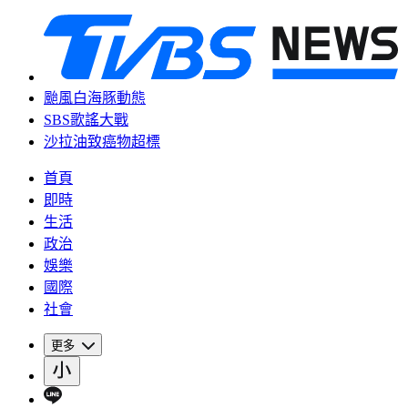
颱風白海豚動態
SBS歌謠大戰
沙拉油致癌物超標
首頁
即時
生活
政治
娛樂
國際
社會
更多