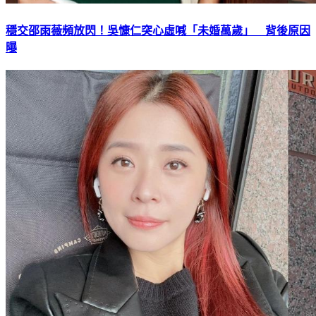
穩交邵雨薇頻放閃！吳慷仁突心虛喊「未婚萬歲」 背後原因
曝