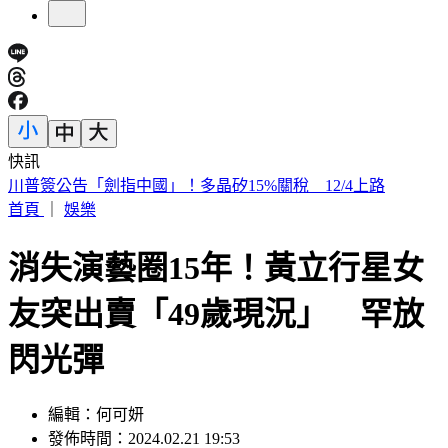
快訊
白海豚「週末最近台」！鄭明典示警：遇黑潮恐變強
首頁
｜
娛樂
消失演藝圈15年！黃立行星女
友突出賣「49歲現況」 罕放
閃光彈
編輯：何可妍
發佈時間：2024.02.21 19:53