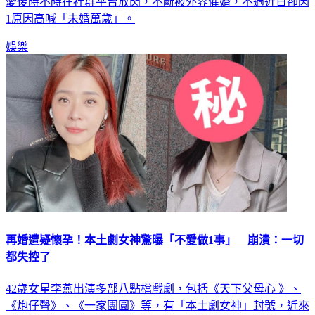
愛後時不時在社群平台放閃，不斷被外界催婚，不過近日卻因
1原因高喊「未婚萬歲」。
娛樂
再婚遭疑懷孕！本土劇女神驚曝「不愛做1事」 崩潰：一切
都失控了
42歲女星李燕出演多部八點檔戲劇，包括《天下父母心 》、
《炮仔聲》、《一家團圓》等，有「本土劇女神」封號，近來