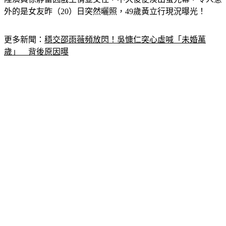
外的是女友昨（20）日突然曬照，49歲黃立行現況曝光！
更多新聞：
穩交邵雨薇頻放閃！吳慷仁突心虛喊「未婚萬
歲」　背後原因曝