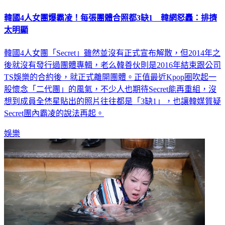
韓國4人女團爆霸凌！每張團體合照都3缺1 韓網怒轟：排擠
太明顯
韓國4人女團「Secret」雖然並沒有正式宣布解散，但2014年之
後就沒有發行過團體專輯，老么韓善伙則是2016年結束跟公司
TS娛樂的合約後，就正式離開團體。正值最近Kpop圈吹起一
股懷念「二代團」的風氣，不少人也期待Secret能再重組，沒
想到成員全烋星貼出的照片往往都是「3缺1」，也讓韓媒質疑
Secret團內霸凌的說法再起。
娛樂