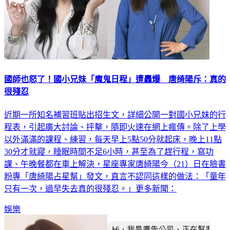
國師也怒了！國小兄妹「魔鬼日程」遭轟爆 唐绮陽斥：真的
很殘忍
近期一所知名補習班貼出招生文，詳細公開一對國小兄妹的行
程表，引起廣大討論、抨擊，隨即火速在網上瘋傳。除了上學
以外滿滿的課程、練習，每天早上5點50分就起床，晚上11點
30分才就寢，睡眠時間不足6小時，甚至為了趕行程，寫功
課、午晚餐都在車上解決，星座專家唐綺陽今（21）日在臉書
粉專「唐綺陽占星幫」發文，直言不認同這樣的做法：「童年
只有一次，過早失去真的很殘忍。」更多新聞：
娛樂