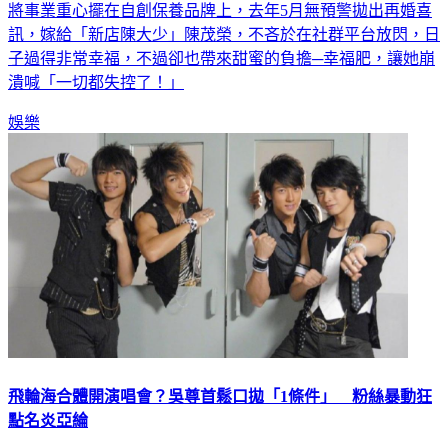
將事業重心擺在自創保養品牌上，去年5月無預警拋出再婚喜
訊，嫁給「新店陳大少」陳茂榮，不吝於在社群平台放閃，日
子過得非常幸福，不過卻也帶來甜蜜的負擔─幸福肥，讓她崩
潰喊「一切都失控了！」
娛樂
飛輪海合體開演唱會？吳尊首鬆口拋「1條件」 粉絲暴動狂
點名炎亞綸