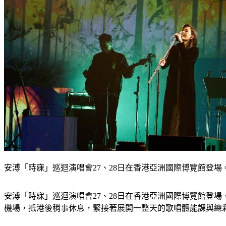
安溥「時寐」巡迴演唱會27、28日在香港亞洲國際博覽館登
安溥「時寐」巡迴演唱會27、28日在香港亞洲國際博覽館登場
機場，抵港後稍事休息，緊接著展開一整天的歌唱體能課與總