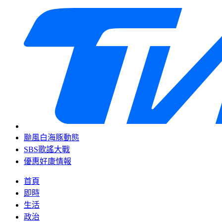
颱風白海豚動態
SBS歌謠大戰
優惠好康情報
首頁
即時
生活
政治