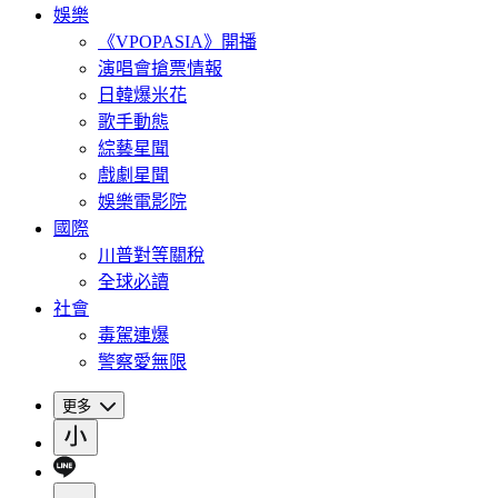
娛樂
《VPOPASIA》開播
演唱會搶票情報
日韓爆米花
歌手動態
綜藝星聞
戲劇星聞
娛樂電影院
國際
川普對等關稅
全球必讀
社會
毒駕連爆
警察愛無限
更多