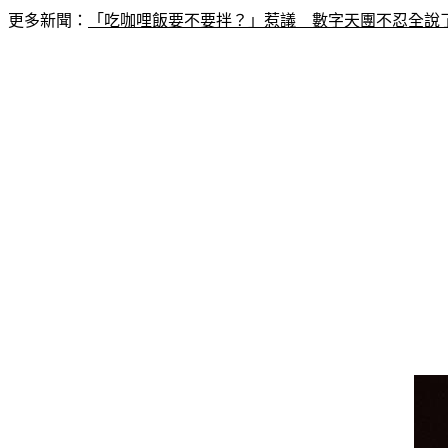
更多新聞：
「吃咖哩飯要不要拌？」惹議　數字天團不忍全說