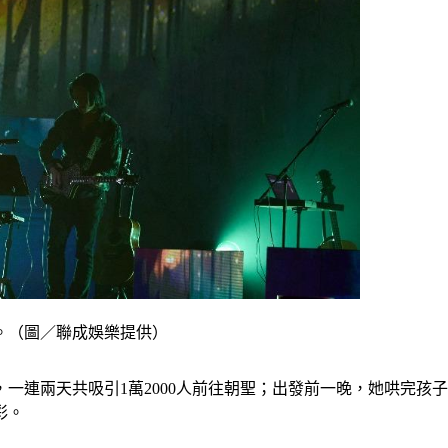
場。（圖／聯成娛樂提供）
，一連兩天共吸引1萬2000人前往朝聖；出發前一晚，她哄完
彩。