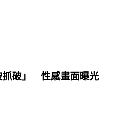
被抓破」 性感畫面曝光