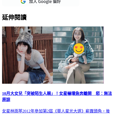
延伸閱讀
10月大女兒「突被陌生人親」！女星嚇壞急奔離開 怒：無法
原諒
女星林雨葶2012年參加第2屆《華人星光大道》嶄露頭角，後
轉戰戲劇圈出演《遺憾拼圖》、《靈異街11號》、《親愛壞