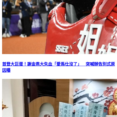
首登大巨蛋！謝金燕大失血「愛馬仕沒了」 突喊辦告別式原
因曝