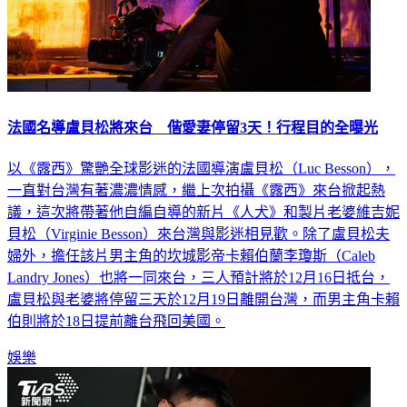
法國名導盧貝松將來台 偕愛妻停留3天！行程目的全曝光
以《露西》驚艷全球影迷的法國導演盧貝松（Luc Besson），
一直對台灣有著濃濃情感，繼上次拍攝《露西》來台掀起熱
議，這次將帶著他自編自導的新片《人犬》和製片老婆維吉妮
貝松（Virginie Besson）來台灣與影迷相見歡。除了盧貝松夫
婦外，擔任該片男主角的坎城影帝卡賴伯蘭李瓊斯（Caleb
Landry Jones）也將一同來台，三人預計將於12月16日抵台，
盧貝松與老婆將停留三天於12月19日離開台灣，而男主角卡賴
伯則將於18日提前離台飛回美國。
娛樂