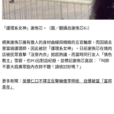
「護理系女神」謝侑芯。（圖／翻攝自謝侑芯IG）
網美謝侑芯擁有傲人的身材曲線與精緻的五官輪廓，而因過去
曾當過護理師，因此被封「護理系女神」。日前謝侑芯在燒肉
店被民眾直擊「沒穿內衣」掀起熱議，而當時同行友人「情色
教主」雪碧，也PO出對話紀錄，並標記謝侑芯直說：「叫妳
不要大庭廣眾脫內衣妳不聽！請檢討好嗎？」
更多新聞：
吳慷仁口不擇言反擊嚇傻李明依　自爆被當「富邦
青年」