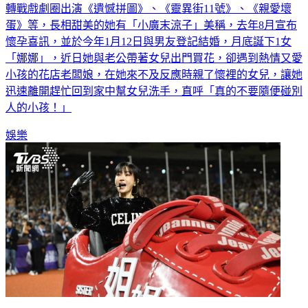
蛋》等，長相甜美的她有「小廣末涼子」美稱，去年8月宣布
懷孕喜訊，並於今年1月12日與男友登記結婚，月底誕下1女
「娜娜」，近日她與老公帶著女兒出門買花，卻遇到熱情又愛
小孩的花店老闆娘，在她來不及反應時親了懷裡的女兒，讓她
迅速離開趕忙回到家中幫女兒洗手，直呼「真的不要隨便碰別
人的小孩！」
娛樂
首登大巨蛋！謝金燕大失血「愛馬仕沒了」 突喊辦告別式原