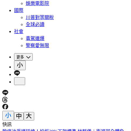
娛樂電影院
國際
川普對等關稅
全球必讀
社會
毒駕連爆
警察愛無限
更多
快訊