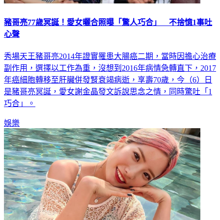
豬哥亮77歲冥誕！愛女曬合照曝「驚人巧合」 不捨憶1事吐
心聲
秀場天王豬哥亮2014年證實罹患大腸癌二期，當時因擔心治療
副作用，選擇以工作為重，沒想到2016年病情急轉直下，2017
年癌細胞轉移至肝臟併發腎衰竭病逝，享壽70歲，今（6）日
是豬哥亮冥誕，愛女謝金晶發文訴說思念之情，同時驚吐「1
巧合」。
娛樂