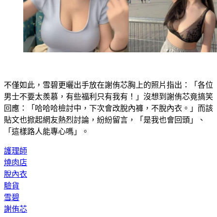
不僅如此，雪碧更曬出手放在謝侑芯胸上的照片指出：「各位
男士不要太羨慕，有些福利只有我有！」沒想到謝侑芯竟搞笑
回應：「哈哈哈檢討中，下次會改脫內褲，不脫內衣。」而該
貼文也掀起網友熱烈討論，紛紛留言，「是我也會回頭」、
「這樣路人能專心嗎」。
護理師
燒肉店
脫內衣
驗貨
雪碧
謝侑芯