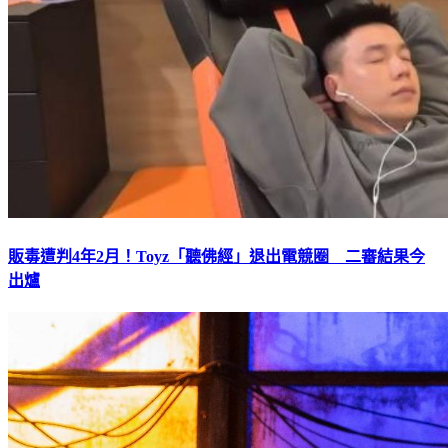
販毒遭判4年2月！Toyz「聽佛經」退出電競圈 二審結果今
出爐