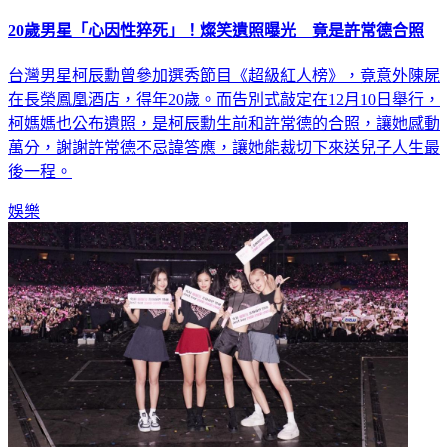
20歲男星「心因性猝死」！燦笑遺照曝光 竟是許常德合照
台灣男星柯辰勳曾參加選秀節目《超級紅人榜》，竟意外陳屍
在長榮鳳凰酒店，得年20歲。而告別式敲定在12月10日舉行，
柯媽媽也公布遺照，是柯辰勳生前和許常德的合照，讓她感動
萬分，謝謝許常德不忌諱答應，讓她能裁切下來送兒子人生最
後一程。
娛樂