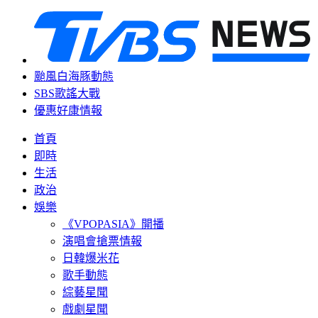
颱風白海豚動態
SBS歌謠大戰
優惠好康情報
首頁
即時
生活
政治
娛樂
《VPOPASIA》開播
演唱會搶票情報
日韓爆米花
歌手動態
綜藝星聞
戲劇星聞