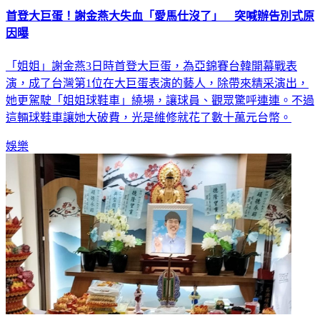
因曝
「姐姐」謝金燕3日時首登大巨蛋，為亞錦賽台韓開幕戰表
演，成了台灣第1位在大巨蛋表演的藝人，除帶來精采演出，
她更駕駛「姐姐球鞋車」繞場，讓球員、觀眾驚呼連連。不過
這輛球鞋車讓她大破費，光是維修就花了數十萬元台幣。
娛樂