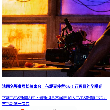
法國名導盧貝松將來台 偕愛妻停留3天！行程目的全曝光
下載TVBS新聞APP，最新消息不漏接
加入TVBS新聞LINE，
重點新聞一次看