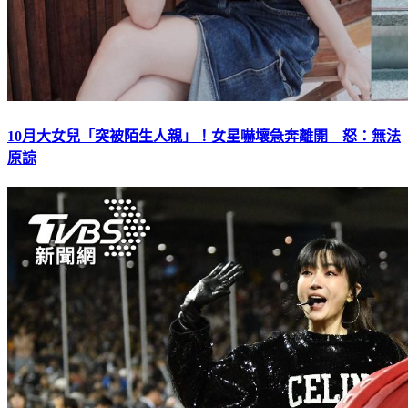
10月大女兒「突被陌生人親」！女星嚇壞急奔離開 怒：無法
原諒