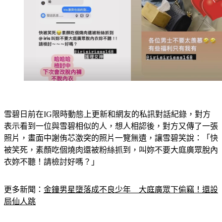
雪碧日前在IG限時動態上更新和網友的私訊對話紀錄，對方
表示看到一位與雪碧相似的人，想人相認後，對方又傳了一張
照片，畫面中謝侑芯激突的照片一覽無遺，讓雪碧笑說：「快
被笑死，素顏吃個燒肉還被粉絲抓到，叫妳不要大庭廣眾脫內
衣妳不聽！請檢討好嗎？」
更多新聞：
金鐘男星墮落成不良少年　大庭廣眾下偷竊！還設
局仙人跳