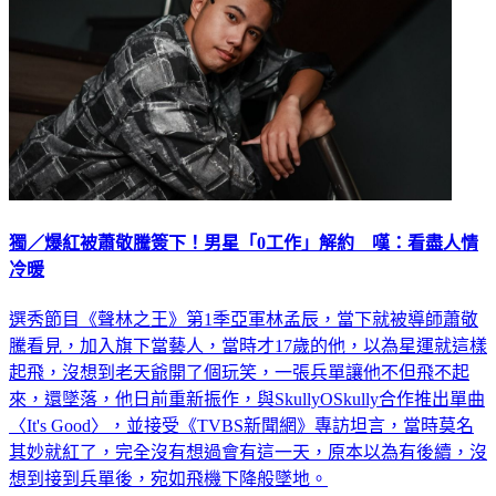
獨／爆紅被蕭敬騰簽下！男星「0工作」解約 嘆：看盡人情
冷暖
選秀節目《聲林之王》第1季亞軍林孟辰，當下就被導師蕭敬
騰看見，加入旗下當藝人，當時才17歲的他，以為星運就這樣
起飛，沒想到老天爺開了個玩笑，一張兵單讓他不但飛不起
來，還墜落，他日前重新振作，與SkullyOSkully合作推出單曲
〈It's Good〉，並接受《TVBS新聞網》專訪坦言，當時莫名
其妙就紅了，完全沒有想過會有這一天，原本以為有後續，沒
想到接到兵單後，宛如飛機下降般墜地。