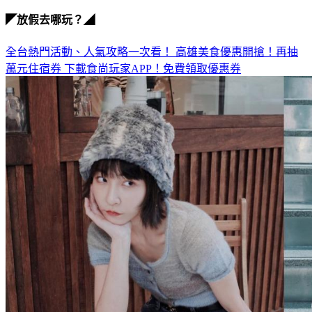
◤放假去哪玩？◢
全台熱門活動、人氣攻略一次看！
高雄美食優惠開搶！再抽
萬元住宿券
下載食尚玩家APP！免費領取優惠券