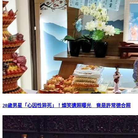
20歲男星「心因性猝死」！燦笑遺照曝光 竟是許常德合照