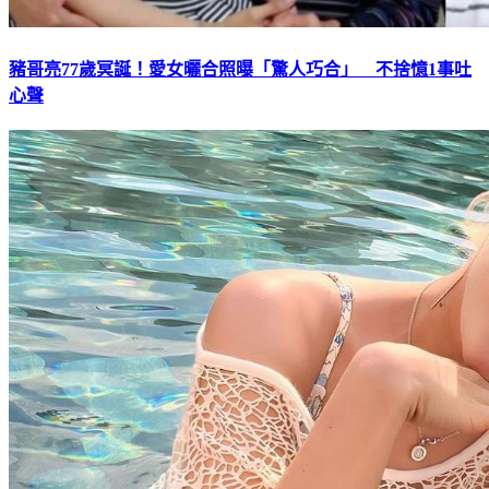
豬哥亮77歲冥誕！愛女曬合照曝「驚人巧合」 不捨憶1事吐
心聲