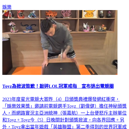
娛樂
Toyz為掀波致歉！敲碎LOL冠軍戒指 宣布退出電競圈
2023年度星光電競大賞昨（4）日頒獎典禮爆發網紅衝突，
「娛樂效果獎」邀請前電競選手Toyz（劉偉健）擔任神秘頒獎
人，而網路實況主亞洲統神（張嘉航）一上台便怒斥主辦單位
和Toyz。Toyz今（5）日晚間針對頒獎掀波，向各界回應。另
外，Toyz拿出當年遊戲「英雄聯盟」第二季得到的世界冠軍戒
指，敲碎戒指後宣布退出電競圈。