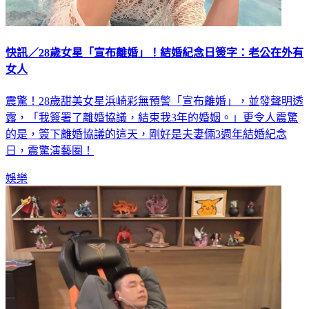
快訊／28歲女星「宣布離婚」！結婚紀念日簽字：老公在外有
女人
震驚！28歲甜美女星浜崎彩無預警「宣布離婚」，並發聲明透
露，「我簽署了離婚協議，結束我3年的婚姻。」更令人震驚
的是，簽下離婚協議的這天，剛好是夫妻倆3週年結婚紀念
日，震驚演藝圈！
娛樂