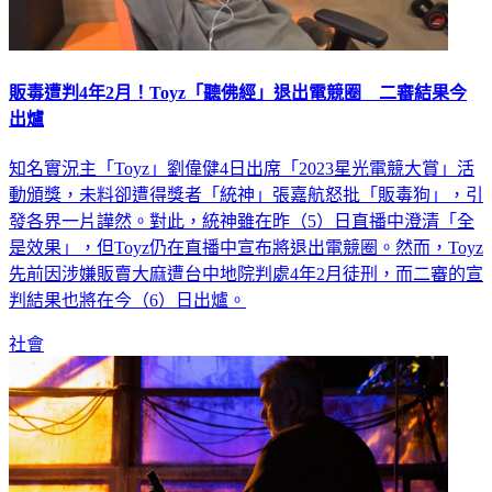
販毒遭判4年2月！Toyz「聽佛經」退出電競圈 二審結果今
出爐
知名實況主「Toyz」劉偉健4日出席「2023星光電競大賞」活
動頒獎，未料卻遭得獎者「統神」張嘉航怒批「販毒狗」，引
發各界一片譁然。對此，統神雖在昨（5）日直播中澄清「全
是效果」，但Toyz仍在直播中宣布將退出電競圈。然而，Toyz
先前因涉嫌販賣大麻遭台中地院判處4年2月徒刑，而二審的宣
判結果也將在今（6）日出爐。
社會