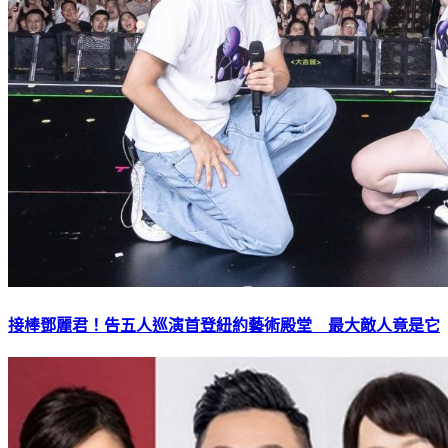
接棒鄧麗君！告五人巡演首登紐約藝術殿堂 最大敵人竟是它