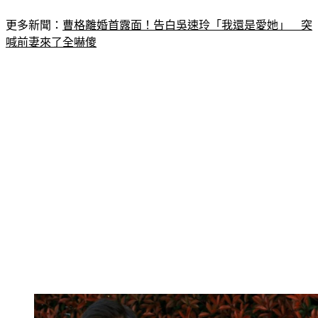
更多新聞：
曹格離婚首露面！告白吳速玲「我還是愛她」　突
喊前妻來了全嚇傻