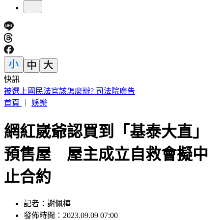
快訊
白海豚颱風擱淺又猛回血！水氣猛灌一片紫白 連下雨6天
首頁
｜
娛樂
網紅崴爺認買到「基泰大直」
預售屋 屋主成立自救會擬中
止合約
記者：謝佩樺
發佈時間：2023.09.09 07:00