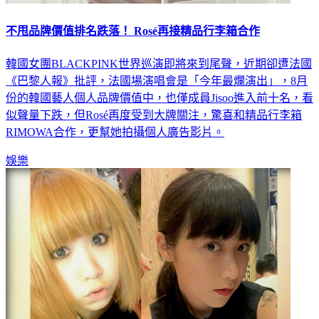
不甩品牌價值排名跌落！ Rosé再接精品行李箱合作
韓國女團BLACKPINK世界巡演即將來到尾聲，近期卻遭法國
《巴黎人報》批評，法國場演唱會是「今年最爛演出」，8月
份的韓國藝人個人品牌價值中，也僅成員Jisoo進入前十名，看
似聲量下跌，但Rosé再度受到大牌關注，驚喜和精品行李箱
RIMOWA合作，更幫她拍攝個人廣告影片。
娛樂