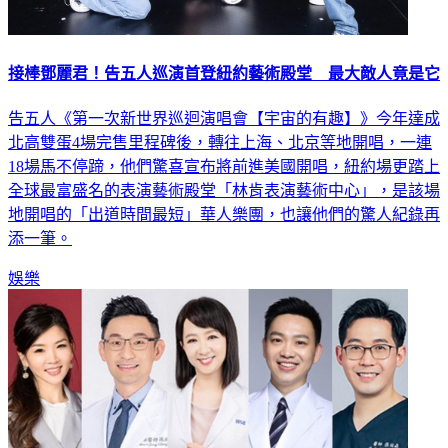
接棒鄧麗君！告五人巡演首登紐約藝術殿堂 最大敵人竟是它
告五人《第一次新世界巡迴演唱會【宇宙的有趣】》今年達成
北高雙蛋4場完售里程碑後，轉往上海、北京等地開唱，一連
18場馬不停蹄，他們驚喜宣布將前進美國開唱，紐約場更踏上
全球最富盛名的表演藝術殿堂「林肯表演藝術中心」，是該場
地開唱的「出道時間最短」華人樂團，也讓他們的驚人紀錄再
添一筆。
娛樂