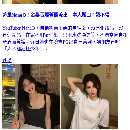
這是NanaQ！金髮舌環舊照流出 本人鬆口：認不得
YouTuber NanaQ，自稱極簡主義的自律女，沒有化妝品、沒
有保養品、在家不用衛生紙、只用水洗澡等等，不過常因自相
矛盾而惹議，近日她也在臉書PO出自己舊照，讓網友直呼
「人不輕狂枉少年」。
娛樂