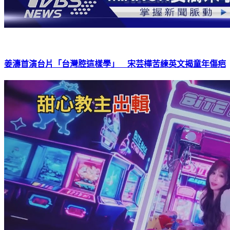
姜濤首演台片「台灣腔這樣學」 宋芸樺苦練英文揭童年傷疤