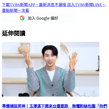
下載TVBS新聞APP，最新消息不漏接
加入TVBS新聞LINE，
重點新聞一次看
延伸閱讀
準備捕捉男神！玉澤演下週來台還要跑 無懼粉絲包圍「你們