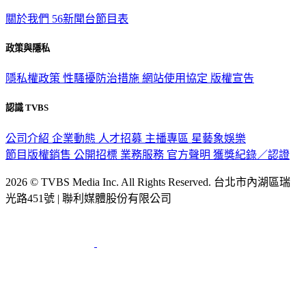
關於我們
56新聞台節目表
政策與隱私
隱私權政策
性騷擾防治措施
網站使用協定
版權宣告
認識 TVBS
公司介紹
企業動態
人才招募
主播專區
星藝象娛樂
節目版權銷售
公開招標
業務服務
官方聲明
獲獎紀錄／認證
2026 © TVBS Media Inc. All Rights Reserved. 台北市內湖區瑞
光路451號 | 聯利媒體股份有限公司