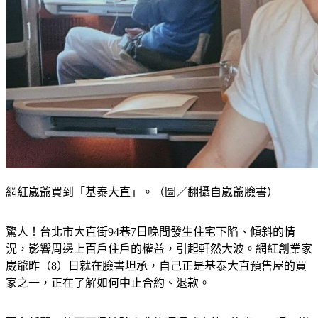
網紅崴爺買到「基泰大直」。（圖／翻攝自崴爺臉書）
驚人！台北市大直街94巷7日晚間發生住宅下陷、傾斜的情
況，影響周邊上百戶住戶的權益，引起軒然大波。網紅創業家
崴爺昨（8）日就在臉書坦承，自己正是基泰大直預售屋的買
家之一，正在了解如何中止合約、退款。