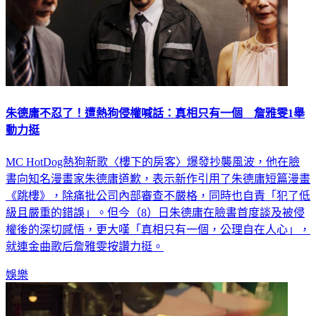
朱德庸不忍了！遭熱狗侵權喊話：真相只有一個 詹雅雯1舉
動力挺
MC HotDog熱狗新歌〈樓下的房客〉爆發抄襲風波，他在臉
書向知名漫畫家朱德庸道歉，表示新作引用了朱德庸短篇漫畫
《跳樓》，除痛批公司內部審查不嚴格，同時也自責「犯了低
級且嚴重的錯誤」。但今（8）日朱德庸在臉書首度談及被侵
權後的深切感悟，更大嘆「真相只有一個，公理自在人心」，
就連金曲歌后詹雅雯按讚力挺。
娛樂