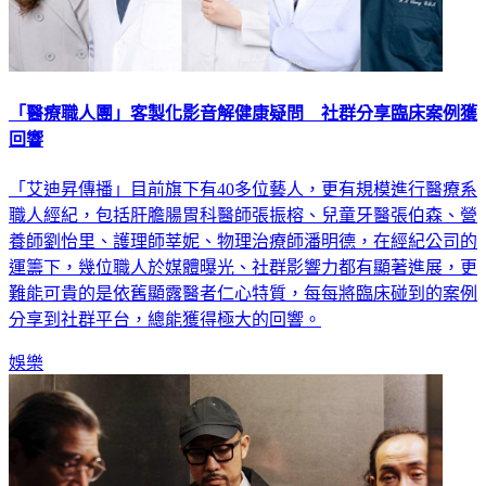
「醫療職人團」客製化影音解健康疑問 社群分享臨床案例獲
回響
「艾迪昇傳播」目前旗下有40多位藝人，更有規模進行醫療系
職人經紀，包括肝膽腸胃科醫師張振榕、兒童牙醫張伯森、營
養師劉怡里、護理師莘妮、物理治療師潘明德，在經紀公司的
運籌下，幾位職人於媒體曝光、社群影響力都有顯著進展，更
難能可貴的是依舊顯露醫者仁心特質，每每將臨床碰到的案例
分享到社群平台，總能獲得極大的回響。
娛樂