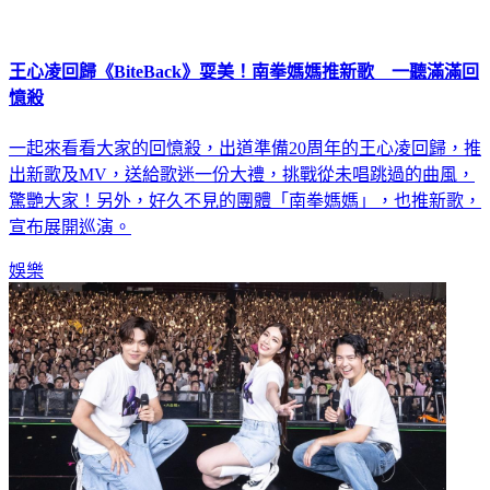
王心凌回歸《BiteBack》耍美！南拳媽媽推新歌 一聽滿滿回
憶殺
一起來看看大家的回憶殺，出道準備20周年的王心凌回歸，推
出新歌及MV，送給歌迷一份大禮，挑戰從未唱跳過的曲風，
驚艷大家！另外，好久不見的團體「南拳媽媽」，也推新歌，
宣布展開巡演。
娛樂