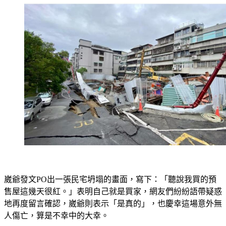
崴爺發文PO出一張民宅坍塌的畫面，寫下：「聽說我買的預
售屋這幾天很紅。」表明自己就是買家，網友們紛紛語帶疑惑
地再度留言確認，崴爺則表示「是真的」，也慶幸這場意外無
人傷亡，算是不幸中的大幸。