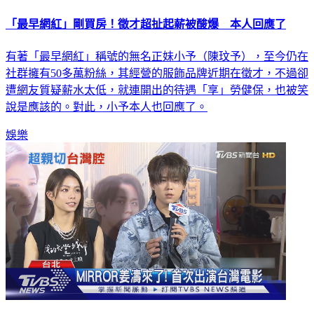
「最早網紅」剛買房！徵才超扯起薪被酸爆 本人回應了
有著「最早網紅」稱號的無名正妹小予（陳玟予），至今仍在
社群擁有50多萬粉絲，其經營的服飾品牌近期在徵才，不過卻
遭網友質疑薪水太低，就連開出的待遇「享」勞健保，也被笑
說是應該的。對此，小予本人也回應了。
娛樂