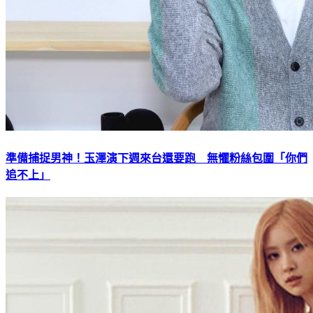
準備捕捉男神！玉澤演下週來台還要跑 無懼粉絲包圍「你們
追不上」