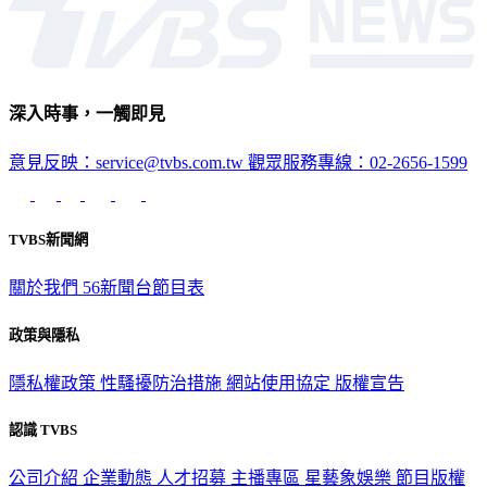
深入時事，一觸即見
意見反映：service@tvbs.com.tw
觀眾服務專線：02-2656-1599
TVBS新聞網
關於我們
56新聞台節目表
政策與隱私
隱私權政策
性騷擾防治措施
網站使用協定
版權宣告
認識 TVBS
公司介紹
企業動態
人才招募
主播專區
星藝象娛樂
節目版權