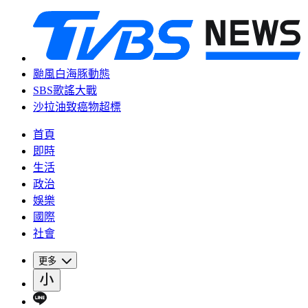
颱風白海豚動態
SBS歌謠大戰
沙拉油致癌物超標
首頁
即時
生活
政治
娛樂
國際
社會
更多