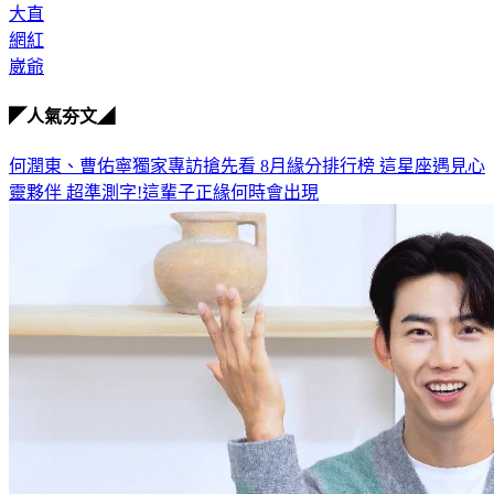
大直
網紅
崴爺
◤人氣夯文◢
何潤東、曹佑寧獨家專訪搶先看
8月緣分排行榜 這星座遇見心
靈夥伴
超準測字!這輩子正緣何時會出現