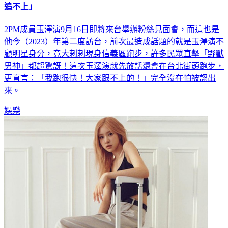
追不上」
2PM成員玉澤演9月16日即將來台舉辦粉絲見面會，而這也是
他今（2023）年第二度訪台，前次最造成話題的就是玉澤演不
顧明星身分，竟大剌剌現身信義區跑步，許多民眾直擊「野獸
男神」都超驚訝！這次玉澤演就先放話還會在台北街頭跑步，
更直言：「我跑很快！大家跟不上的！」完全沒在怕被認出
來。
娛樂