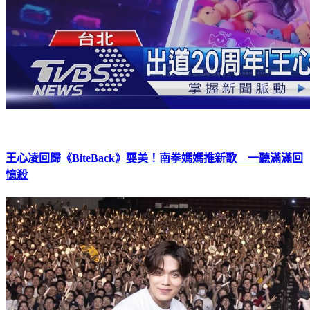
王心凌回歸《BiteBack》耍美！南拳媽媽推新歌 一聽滿滿回
憶殺