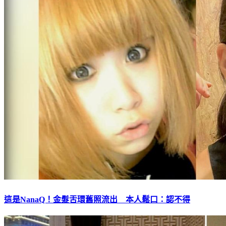
這是NanaQ！金髮舌環舊照流出 本人鬆口：認不得