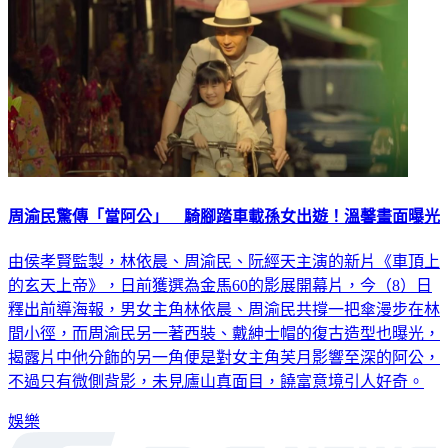
周渝民驚傳「當阿公」 騎腳踏車載孫女出遊！溫馨畫面曝光
由侯孝賢監製，林依晨、周渝民、阮經天主演的新片《車頂上
的玄天上帝》，日前獲選為金馬60的影展開幕片，今（8）日
釋出前導海報，男女主角林依晨、周渝民共撐一把傘漫步在林
間小徑，而周渝民另一著西裝、戴紳士帽的復古造型也曝光，
揭露片中他分飾的另一角便是對女主角芙月影響至深的阿公，
不過只有微側背影，未見廬山真面目，饒富意境引人好奇。
娛樂