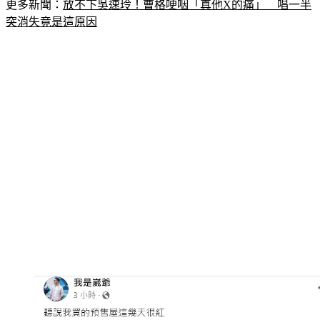
更多新聞：
放不下吳速玲！曹格哽咽「真他X的痛」　唱一半
突消失竟是這原因