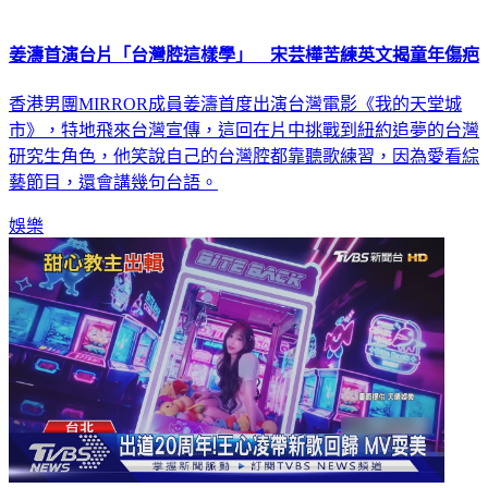
姜濤首演台片「台灣腔這樣學」 宋芸樺苦練英文揭童年傷疤
香港男團MIRROR成員姜濤首度出演台灣電影《我的天堂城
市》，特地飛來台灣宣傳，這回在片中挑戰到紐約追夢的台灣
研究生角色，他笑說自己的台灣腔都靠聽歌練習，因為愛看綜
藝節目，還會講幾句台語。
娛樂