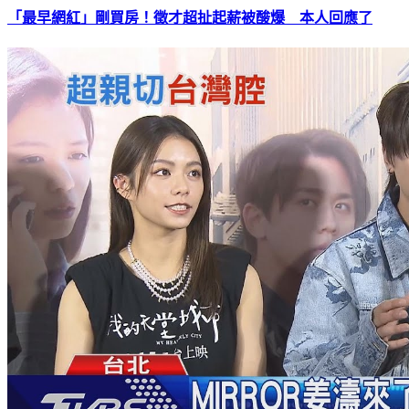
「最早網紅」剛買房！徵才超扯起薪被酸爆 本人回應了