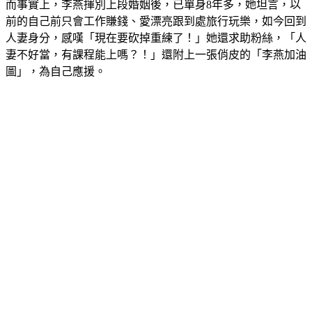
而事實上，李燕揮別上段婚姻後，已單身8年多，她坦言，以
前的自己前只會工作賺錢、愛漂亮跟到處旅行玩樂，如今回到
人妻身分，感嘆「現在要砍掉重練了！」她還求助粉絲，「人
妻不好當，有課程能上嗎？！」還附上一張俏皮的「李燕加油
圖」，為自己應援。