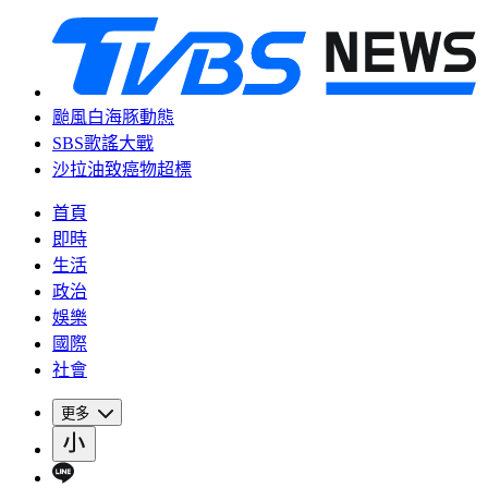
颱風白海豚動態
SBS歌謠大戰
沙拉油致癌物超標
首頁
即時
生活
政治
娛樂
國際
社會
更多