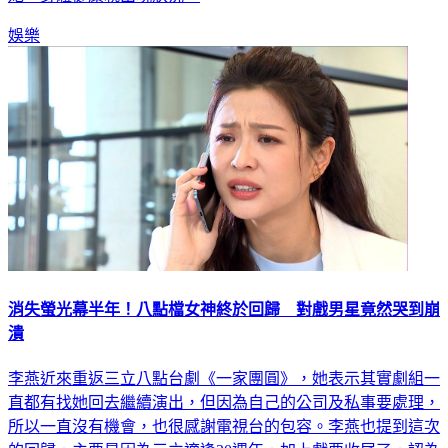
她，身體健康就出現狀況。
娛樂
消失螢光幕半年！八點檔女神終於回歸 對戲男星竟然哭到崩
潰
李燕近來重返三立八點台劇《一家團圓》，她表示其實劇組一
直都有找她回去繼續演出，但因為自己的公司及私事要處理，