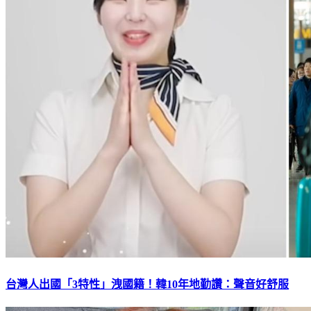
台灣人出國「3特性」洩國籍！韓10年地勤讚：聲音好舒服