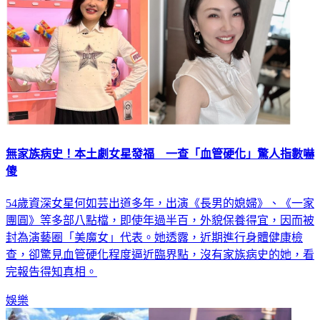
無家族病史！本土劇女星發福 一查「血管硬化」驚人指數嚇
傻
54歲資深女星何如芸出道多年，出演《長男的媳婦》、《一家
團圓》等多部八點檔，即使年過半百，外貌保養得宜，因而被
封為演藝圈「美魔女」代表。她透露，近期進行身體健康檢
查，卻驚見血管硬化程度逼近臨界點，沒有家族病史的她，看
完報告得知真相。
娛樂