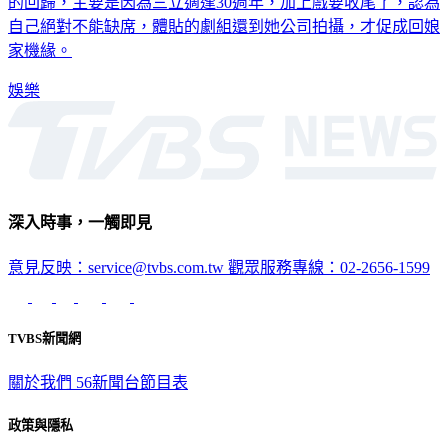
所以一直沒有機會，也很感謝電視台的包容。李燕也提到這次
的回歸，主要是因為三立適逢30週年，加上戲要收尾了，認為
自己絕對不能缺席，體貼的劇組還到她公司拍攝，才促成回娘
家機緣。
娛樂
深入時事，一觸即見
意見反映：service@tvbs.com.tw
觀眾服務專線：02-2656-1599
TVBS新聞網
關於我們
56新聞台節目表