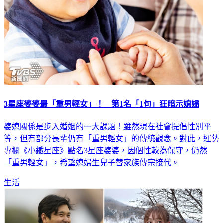
3星座婆婆最「重男輕女」！ 第1名「1句」狂暗示媳婦
婆媳關係是步入婚姻的一大課題！雖然現在社會提倡性別平
等，但有部分長輩仍有「重男輕女」的傳統觀念。對此，運勢
專欄《小鐵星座》點名3星座婆婆，因個性較為保守，仍然
「重男輕女」，希望媳婦生兒子替家族傳宗接代。
生活