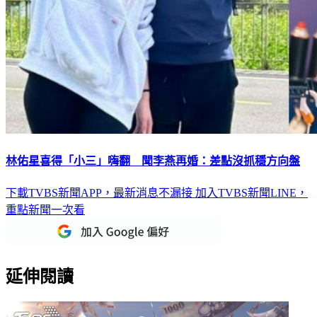
林佑星喜得「小三」嗨翻 聞李燕再婚：差點沒抓穩方向盤
下載TVBS新聞APP，最新消息不漏接
加入TVBS新聞LINE，
重點新聞一次看
延伸閱讀