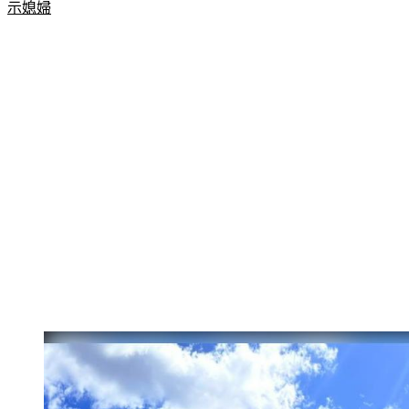
更多新聞：
3星座婆婆最「重男輕女」！　第1名「1句」狂暗
示媳婦