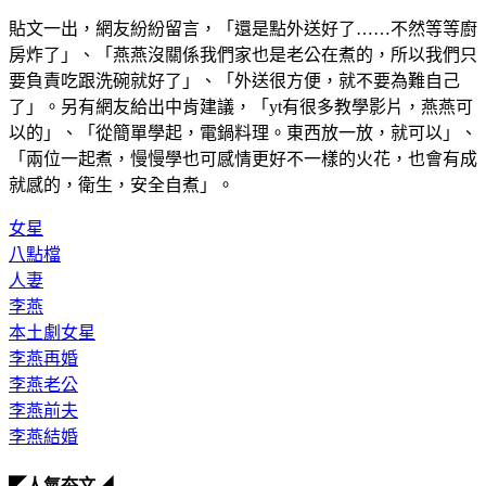
貼文一出，網友紛紛留言，「還是點外送好了……不然等等廚
房炸了」、「燕燕沒關係我們家也是老公在煮的，所以我們只
要負責吃跟洗碗就好了」、「外送很方便，就不要為難自己
了」。另有網友給出中肯建議，「yt有很多教學影片，燕燕可
以的」、「從簡單學起，電鍋料理。東西放一放，就可以」、
「兩位一起煮，慢慢學也可感情更好不一樣的火花，也會有成
就感的，衛生，安全自煮」。
女星
八點檔
人妻
李燕
本土劇女星
李燕再婚
李燕老公
李燕前夫
李燕結婚