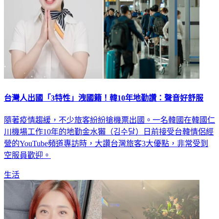
台灣人出國「3特性」洩國籍！韓10年地勤讚：聲音好舒服
隨著疫情趨緩，不少旅客紛紛搶機票出國。一名韓國在韓國仁
川機場工作10年的地勤金水獺（김수달）日前接受台韓情侶經
營的YouTube頻道專訪時，大讚台灣旅客3大優點，非常受到
空服員歡迎。
生活