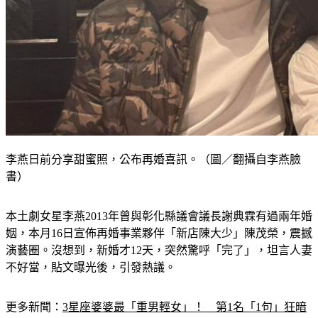
李燕日前分享甜蜜照，公布再婚喜訊。（圖／翻攝自李燕臉
書）
本土劇女星李燕2013年曾與彰化縣議會議長謝典霖有過兩年婚
姻，本月16日宣佈再婚事業夥伴「新店陳大少」陳茂榮，震撼
演藝圈。沒想到，新婚才12天，突然驚呼「完了」，坦言人妻
不好當，貼文曝光後，引發熱議。