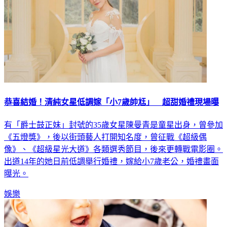
恭喜結婚！清純女星低調嫁「小7歲帥尪」 超甜婚禮現場曝
有「爵士鼓正妹」封號的35歲女星陳曼青是童星出身，曾參加
《五燈獎》，後以街頭藝人打開知名度，曾征戰《超級偶
像》、《超級星光大道》各類選秀節目，後來更轉戰電影圈。
出道14年的她日前低調舉行婚禮，嫁給小7歲老公，婚禮畫面
曝光。
娛樂