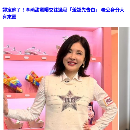
認定他了！李燕甜蜜曝交往過程「羞認先告白」 老公身分大
有來頭