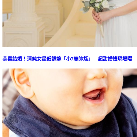
恭喜結婚！清純女星低調嫁「小7歲帥尪」 超甜婚禮現場曝