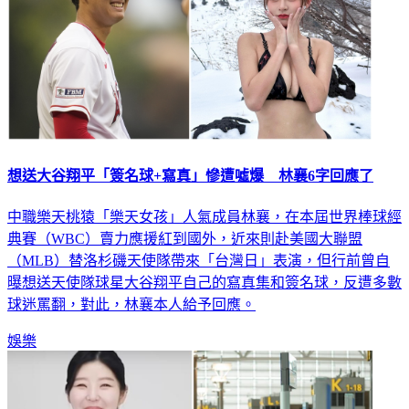
想送大谷翔平「簽名球+寫真」慘遭噓爆 林襄6字回應了
中職樂天桃猿「樂天女孩」人氣成員林襄，在本屆世界棒球經
典賽（WBC）賣力應援紅到國外，近來則赴美國大聯盟
（MLB）替洛杉磯天使隊帶來「台灣日」表演，但行前曾自
曝想送天使隊球星大谷翔平自己的寫真集和簽名球，反遭多數
球迷罵翻，對此，林襄本人給予回應。
娛樂