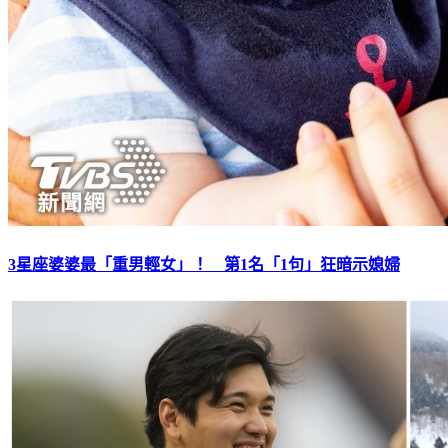
3星座婆婆最「重男輕女」！ 第1名「1句」狂暗示媳婦