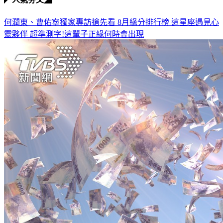
◤人氣夯文◢
何潤東、曹佑寧獨家專訪搶先看
8月緣分排行榜 這星座遇見心
靈夥伴
超準測字!這輩子正緣何時會出現