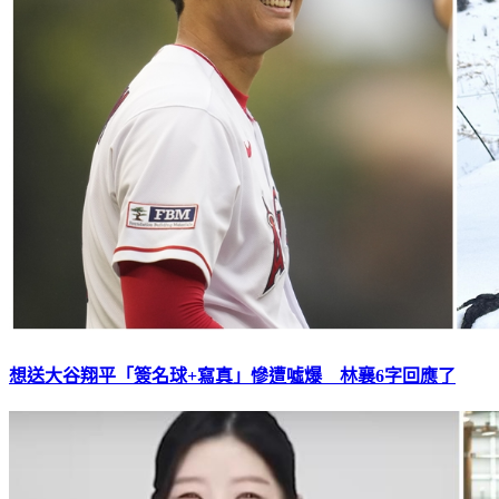
想送大谷翔平「簽名球+寫真」慘遭噓爆 林襄6字回應了