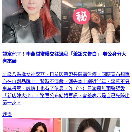
認定他了！李燕甜蜜曝交往過程「羞認先告白」 老公身分大
有來頭
41歲八點檔女神李燕，日前因聲帶長繭需治療，同時宣布想專
心在自創品牌上，暫時不演戲，消失本土劇近半年，李燕不只
事業得意，感情上也有了依靠，昨（17）日凌晨無預警認愛
「新店陳大少」，驚喜公布結婚喜訊，害羞表示是自己先跨出
第一步。
娛樂