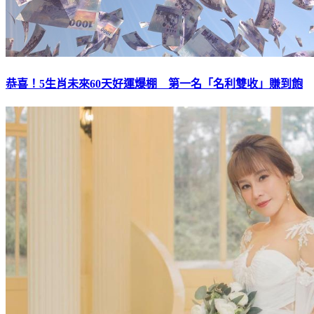
恭喜！5生肖未來60天好運爆棚 第一名「名利雙收」賺到飽