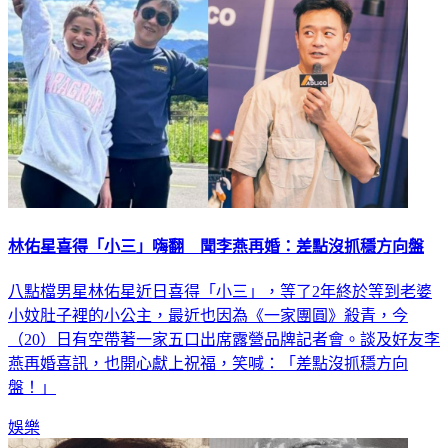
林佑星喜得「小三」嗨翻 聞李燕再婚：差點沒抓穩方向盤
八點檔男星林佑星近日喜得「小三」，等了2年終於等到老婆
小妏肚子裡的小公主，最近也因為《一家團圓》殺青，今
（20）日有空帶著一家五口出席露營品牌記者會。談及好友李
燕再婚喜訊，也開心獻上祝福，笑喊：「差點沒抓穩方向
盤！」