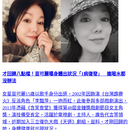
娛樂
才回歸八點檔！苗可麗曝身體出狀況「1病復發」 連喝水都
沒辦法
女星苗可麗15歲以歌手身分出道，2002年因飾演《台灣霹靂
火》反派角色「李豔萍」一炮而紅，此後參與多部戲劇演出，
2013年憑藉《含笑食堂》獲得第48屆金鐘獎戲劇節目女主角
獎，演技備受肯定，活躍於電視劇、主持人、廣告代言等領
域，近期加入三立復仇大戲《天道》劇組，豈料，才剛回歸的