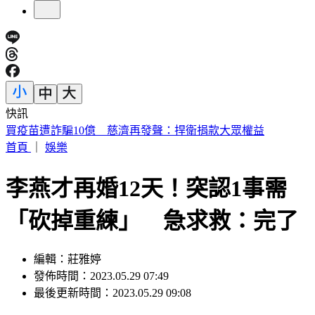
快訊
白海豚慢速擺尾！氣象粉專崩潰喊「叛逆難搞」：雨彈恐拖更
久
首頁
｜
娛樂
李燕才再婚12天！突認1事需
「砍掉重練」 急求救：完了
編輯：莊雅婷
發佈時間：2023.05.29 07:49
最後更新時間：2023.05.29 09:08