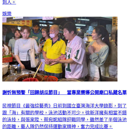
到人。
娛樂
謝忻無預警「回歸胡瓜節目」 當專業嚮導公開廟口私藏名單
民視節目《最強綜藝秀》日前到國立臺灣海洋大學錄影，到了
跟「海」有關的學校，泳池活動不可少。徐新洋擁有相當不錯
的泳技，與張家陞、蔡宛妮組隊迎戰同學，雖然差了半個泳池
的距離，藝人隊仍然保持運動家精神，奮力完成比賽。