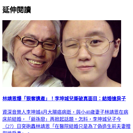
延伸閱讀
林靖恩爆「狠奪遺產」！李坤城兒撕破真面目：結婚搶房子
資深音樂人李坤城4月大腸癌病逝，與小40歲妻子林靖恩在病
床前結婚，「爺孫戀」再掀起話題。怎料，李坤城兒子今
（27）日突砲轟林靖恩「在醫院結婚只是為了偽造生前夫妻贈