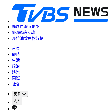
颱風白海豚動態
SBS歌謠大戰
沙拉油致癌物超標
首頁
即時
生活
政治
娛樂
國際
社會
更多