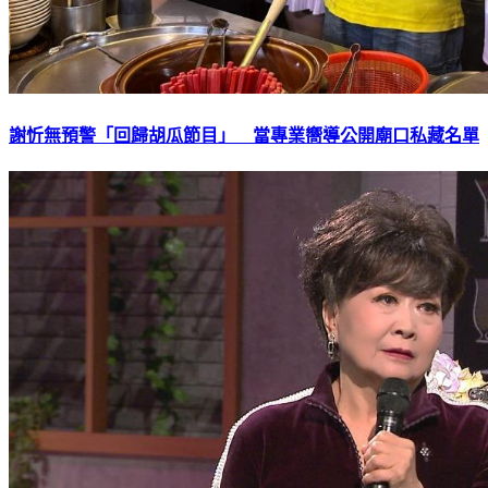
謝忻無預警「回歸胡瓜節目」 當專業嚮導公開廟口私藏名單