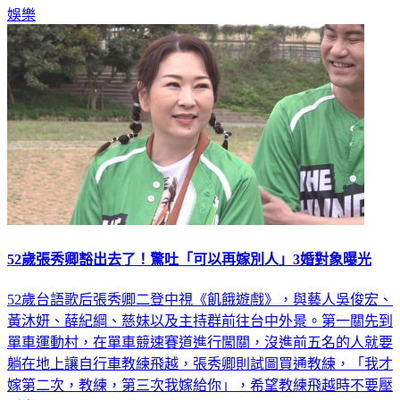
娛樂
52歲張秀卿豁出去了！驚吐「可以再嫁別人」3婚對象曝光
52歲台語歌后張秀卿二登中視《飢餓遊戲》，與藝人吳俊宏、
黃沐妍、薛紀綱、慈妹以及主持群前往台中外景。第一關先到
單車運動村，在單車競速賽道進行闖關，沒進前五名的人就要
躺在地上讓自行車教練飛越，張秀卿則試圖買通教練，「我才
嫁第二次，教練，第三次我嫁給你」，希望教練飛越時不要壓