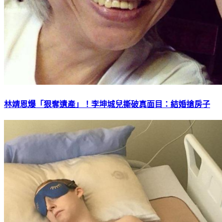
林靖恩爆「狠奪遺產」！李坤城兒撕破真面目：結婚搶房子