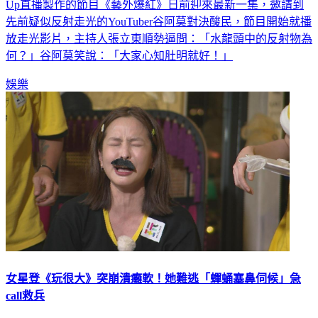
Up直播製作的節目《藝外爆紅》日前迎來最新一集，邀請到
先前疑似反射走光的YouTuber谷阿莫對決酸民，節目開始就播
放走光影片，主持人張立東順勢逼問：「水龍頭中的反射物為
何？」谷阿莫笑說：「大家心知肚明就好！」
娛樂
女星登《玩很大》突崩潰癱軟！她難逃「蟬蛹塞鼻伺候」急
call救兵