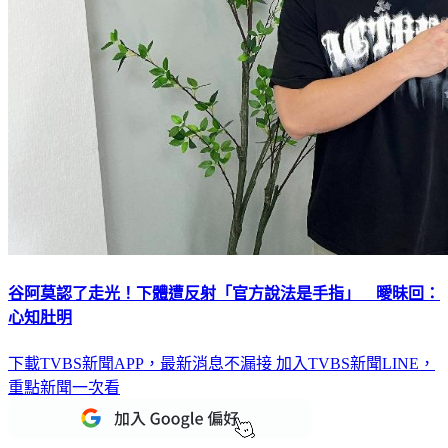
谷阿莫認了走光！下體遭反射「官方說法是手指」 曖昧回：
心知肚明
下載TVBS新聞APP，最新消息不漏接
加入TVBS新聞LINE，
重點新聞一次看