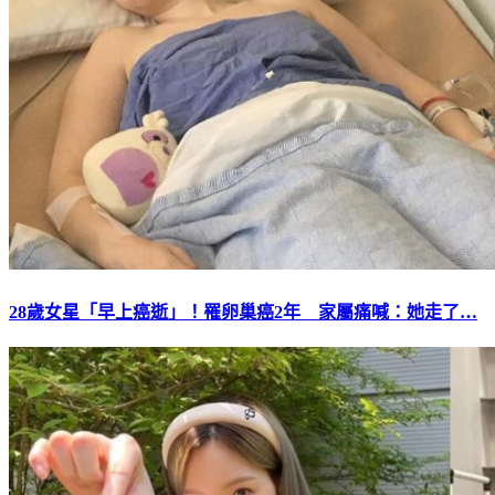
28歲女星「早上癌逝」！罹卵巢癌2年 家屬痛喊：她走了…