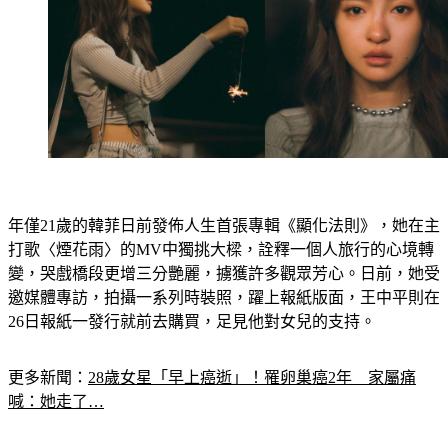
年僅21歲的韓菲日前發佈人生首張專輯《顯化法則》，她在主
打歌〈煙花雨〉的MV中獨挑大樑，詮釋一個人旅行的心境轉
變，哭戲橋段更增三分艷麗，擄獲許多觀眾芳心。日前，她受
邀媒體專訪，拍攝一系列時裝照，躍上報紙版面，王中平則在
26日報紙一發行就前去購買，足見他對女兒的支持。
更多新聞：
28歲女星「早上癌逝」！罹卵巢癌2年　家屬痛
喊：她走了…