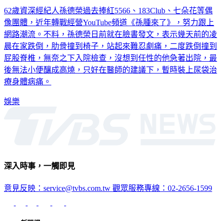
62歲資深經紀人孫德榮過去捧紅5566、183Club、七朵花等偶
像團體，近年轉戰經營YouTube頻道《孫腫來了》，努力跟上
網路潮流。不料，孫德榮日前就在臉書發文，表示幾天前的凌
晨在家跌倒，肋骨撞到椅子，站起來難忍劇痛，二度跌倒撞到
屁股脊椎，無奈之下入院檢查，沒想到任性的他急著出院，最
後無法小便釀成高燒，只好在醫師的建議下，暫時裝上尿袋治
療身體病痛。
娛樂
深入時事，一觸即見
意見反映：service@tvbs.com.tw
觀眾服務專線：02-2656-1599