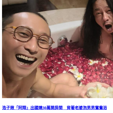
浩子揪「阿翔」出國燒30萬開房間 背著老婆泡男男鴛鴦浴