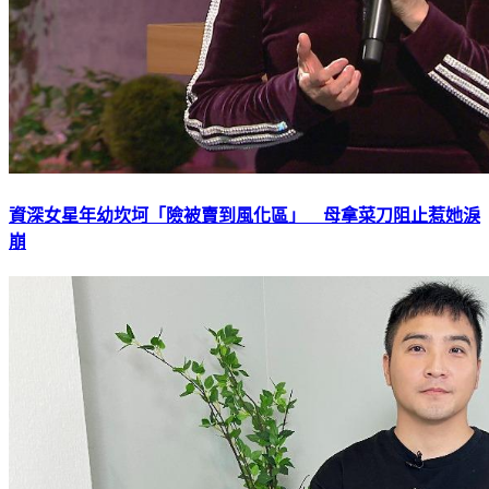
資深女星年幼坎坷「險被賣到風化區」 母拿菜刀阻止惹她淚
崩