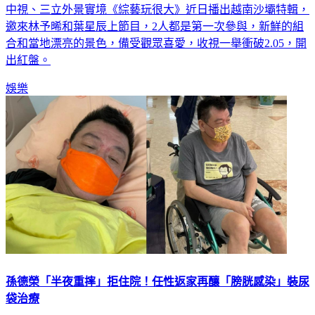
中視、三立外景實境《綜藝玩很大》近日播出越南沙壩特輯，
邀來林予晞和葉星辰上節目，2人都是第一次參與，新鮮的組
合和當地漂亮的景色，備受觀眾喜愛，收視一舉衝破2.05，開
出紅盤。
娛樂
孫德榮「半夜重摔」拒住院！任性返家再釀「膀胱感染」裝尿
袋治療