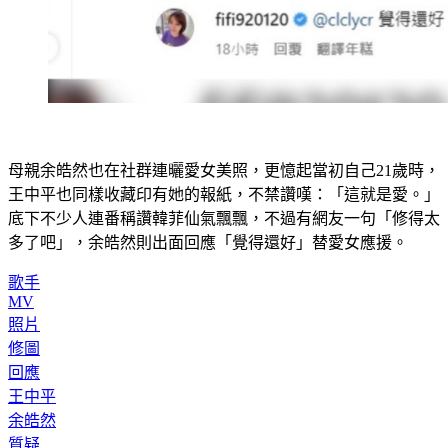
母親余皓然也在社群連曬愛女美照，更憶起當初自己21歲時，
王中平也同樣收藏印有她的報紙，不禁讚嘆：「這就是愛。」
底下不少人連番稱讚韓菲仙氣飄飄，不過有網友一句「修得太
多了吧」，余皓然則出面回應「覺得還好」替愛女應援。
歌手
MV
照片
修圖
回應
王中平
余皓然
質疑