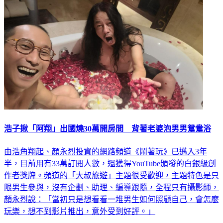
浩子揪「阿翔」出國燒30萬開房間 背著老婆泡男男鴛鴦浴
由浩角翔起、顏永烈投資的網路頻道《鬧著玩》已邁入3年
半，目前用有33萬訂閱人數，還獲得YouTube頒發的白銀級創
作者獎牌。頻道的「大叔旅遊」主題很受歡迎，主題特色是只
限男生參與，沒有企劃、助理、編導跟隨，全程只有攝影師，
顏永烈說：「當初只是想看看一堆男生如何照顧自己，會怎麼
玩樂，想不到影片推出，意外受到好評。」