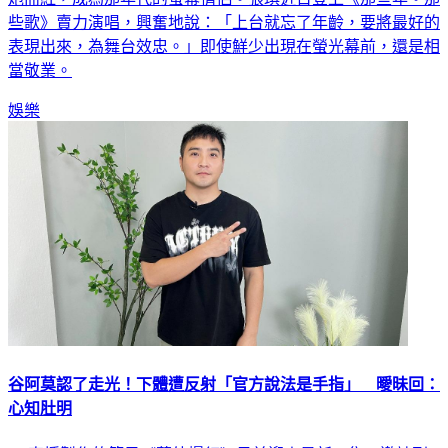
些歌》賣力演唱，興奮地說：「上台就忘了年齡，要將最好的
表現出來，為舞台效忠。」即使鮮少出現在螢光幕前，還是相
當敬業。
娛樂
谷阿莫認了走光！下體遭反射「官方說法是手指」 曖昧回：
心知肚明