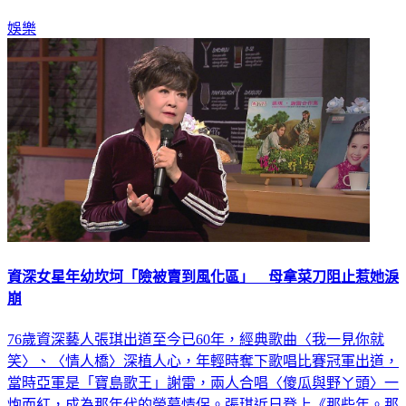
娛樂
資深女星年幼坎坷「險被賣到風化區」 母拿菜刀阻止惹她淚
崩
76歲資深藝人張琪出道至今已60年，經典歌曲〈我一見你就
笑〉、〈情人橋〉深植人心，年輕時奪下歌唱比賽冠軍出道，
當時亞軍是「寶島歌王」謝雷，兩人合唱〈傻瓜與野ㄚ頭〉一
炮而紅，成為那年代的螢幕情侶。張琪近日登上《那些年。那