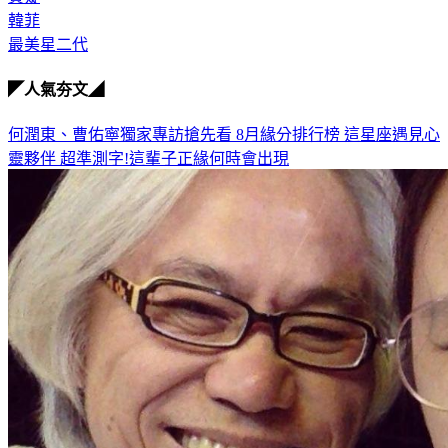
韓菲
最美星二代
◤人氣夯文◢
何潤東、曹佑寧獨家專訪搶先看
8月緣分排行榜 這星座遇見心
靈夥伴
超準測字!這輩子正緣何時會出現