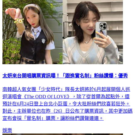
太妍來台開唱購票資訊曝！「跟進實名制」粉絲讚爆：優秀
南韓超人氣女團「少女時代」隊長太妍將於6月起展開個人巡
迴演唱會《The ODD Of LOVE》，除了從首爾為起點外，還
預計在6月24日登上台北小巨蛋，令大批粉絲們欣喜若狂外。
對此，主辦單位也在昨（26）日公布了購票資訊，其中更加碼
宣布會採「實名制」購票，讓粉絲們讚聲連連。
娛樂