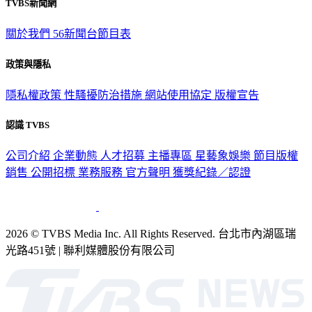
TVBS新聞網
關於我們
56新聞台節目表
政策與隱私
隱私權政策
性騷擾防治措施
網站使用協定
版權宣告
認識 TVBS
公司介紹
企業動態
人才招募
主播專區
星藝象娛樂
節目版權
銷售
公開招標
業務服務
官方聲明
獲獎紀錄／認證
2026 © TVBS Media Inc. All Rights Reserved. 台北市內湖區瑞
光路451號 | 聯利媒體股份有限公司