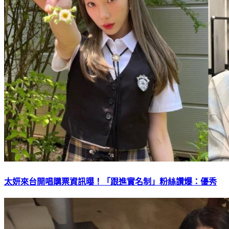
太妍來台開唱購票資訊曝！「跟進實名制」粉絲讚爆：優秀