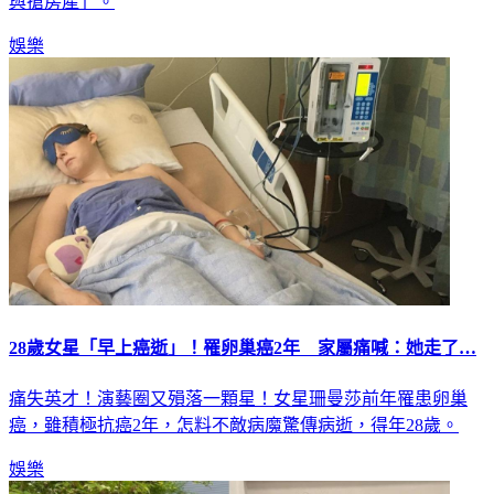
與搶房產」。
娛樂
28歲女星「早上癌逝」！罹卵巢癌2年 家屬痛喊：她走了…
痛失英才！演藝圈又殞落一顆星！女星珊曼莎前年罹患卵巢
癌，雖積極抗癌2年，怎料不敵病魔驚傳病逝，得年28歲。
娛樂