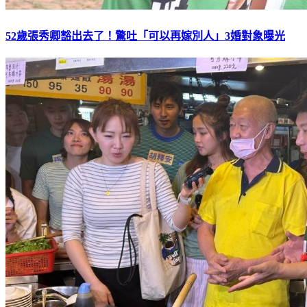
52歲張秀卿豁出去了！驚吐「可以再嫁別人」3婚對象曝光