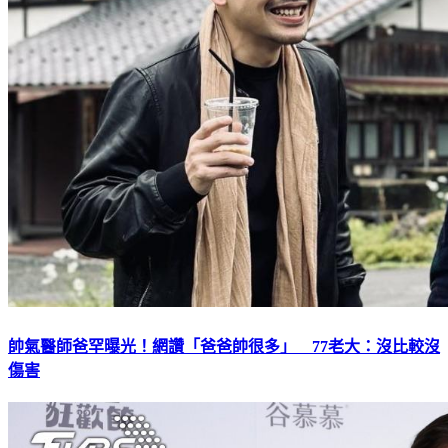
帥氣醫師爸罕曝光！網讚「爸爸帥很多」 77老大：沒比較沒
傷害