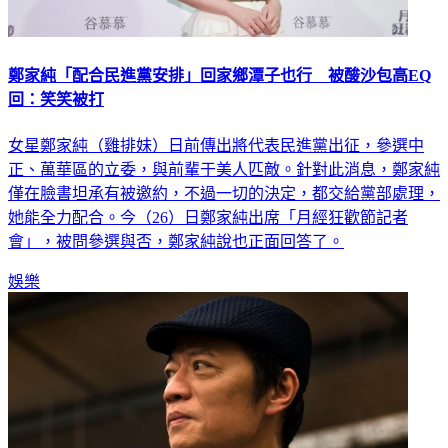
鄭家純「配合民進黨安排」回家鄉潭子也行 被酸沙包高EQ
回：笑笑被打
女星鄭家純（雞排妹）日前傳出將代表民進黨出征，參選中
正、萬華區的立委，與前輩于美人匹敵。針對此消息，鄭家純
僅在臉書坦承有被邀約，不過一切的決定，都交給黨部處理，
她能全力配合。今（26）日鄭家純出席「月經狂歡節記者
會」，被問參選與否，鄭家純說也正面回答了。
娛樂