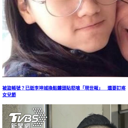
被盜帳號？已逝李坤城換骷髏頭貼怒嗆「現世報」 還要訂疼
女兒節