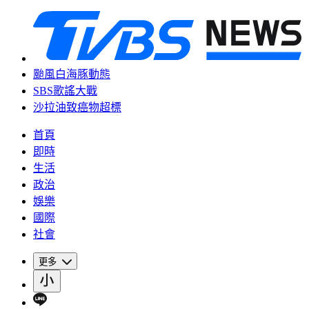
颱風白海豚動態
SBS歌謠大戰
沙拉油致癌物超標
首頁
即時
生活
政治
娛樂
國際
社會
更多