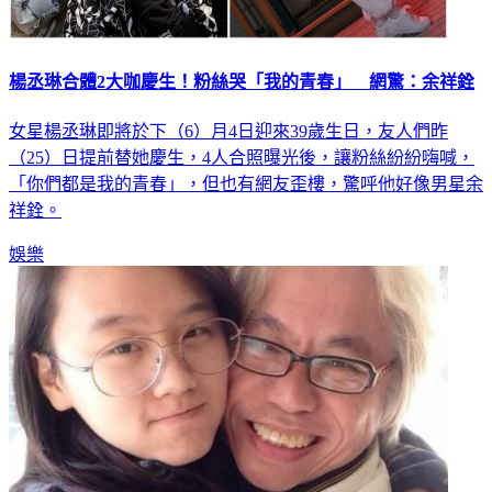
楊丞琳合體2大咖慶生！粉絲哭「我的青春」 網驚：余祥銓
女星楊丞琳即將於下（6）月4日迎來39歲生日，友人們昨
（25）日提前替她慶生，4人合照曝光後，讓粉絲紛紛嗨喊，
「你們都是我的青春」，但也有網友歪樓，驚呼他好像男星余
祥銓。
娛樂