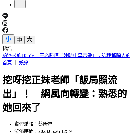
快訊
快訊／台中神岡死亡車禍 婦人遭大貨車撞飛魂斷路口
首頁
｜
娛樂
挖呀挖正妹老師「飯局照流
出」！ 網風向轉變：熟悉的
她回來了
實習編輯：蔡昕霈
發佈時間：2023.05.26 12:19