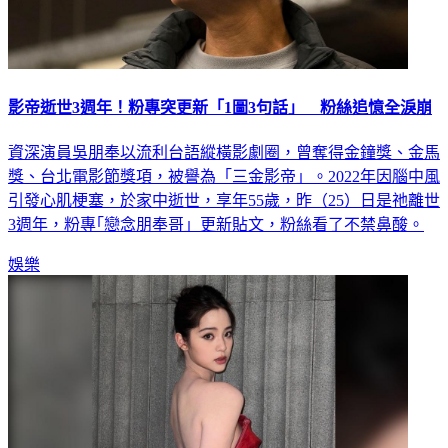
影帝逝世3週年！粉專突更新「1圖3句話」 粉絲追憶全淚崩
資深演員吳朋奉以流利台語縱橫影劇圈，曾奪得金鐘獎、金馬
獎、台北電影節獎項，被譽為「三金影帝」。2022年因腦中風
引發心肌梗塞，於家中逝世，享年55歲，昨（25）日是祂離世
3週年，粉專｢戀念朋奉哥」更新貼文，粉絲看了不禁鼻酸。
娛樂