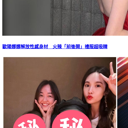
歐陽娜娜解放性感身材 火辣「前後開」禮服超吸睛