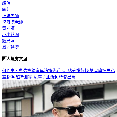
顏值
網紅
正妹老師
挖呀挖老師
黃老師
小小花園
飯局照
風向轉變
◤人氣夯文◢
何潤東、曹佑寧獨家專訪搶先看
8月緣分排行榜 這星座遇見心
靈夥伴
超準測字!這輩子正緣何時會出現