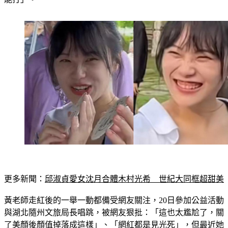
更多新聞：
邱淑貞愛女沈月合體木村光希　世紀大同框超甜美
黃老師走紅後的一舉一動都備受網友關注，20日參加公益活動
與湖北隨州文旅局長唱跳，被網友狠批：「這也太尷尬了，關
了美顏後顏值掉落成這樣」、「網紅都是見光死」，但最近她