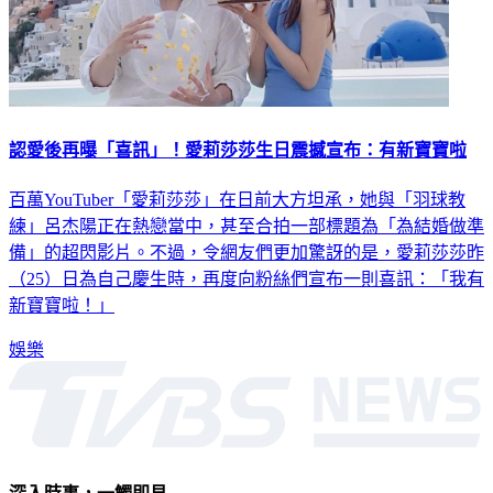
認愛後再曝「喜訊」！愛莉莎莎生日震撼宣布：有新寶寶啦
百萬YouTuber「愛莉莎莎」在日前大方坦承，她與「羽球教
練」呂杰陽正在熱戀當中，甚至合拍一部標題為「為結婚做準
備」的超閃影片。不過，令網友們更加驚訝的是，愛莉莎莎昨
（25）日為自己慶生時，再度向粉絲們宣布一則喜訊：「我有
新寶寶啦！」
娛樂