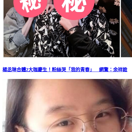
楊丞琳合體2大咖慶生！粉絲哭「我的青春」 網驚：余祥銓