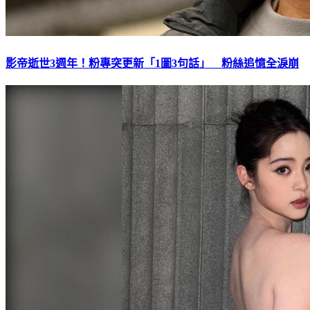
影帝逝世3週年！粉專突更新「1圖3句話」 粉絲追憶全淚崩