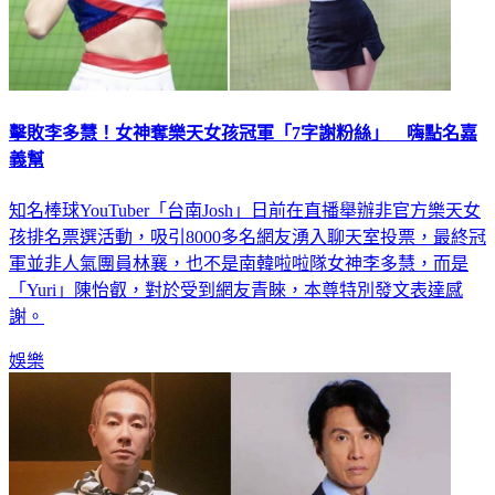
擊敗李多慧！女神奪樂天女孩冠軍「7字謝粉絲」 嗨點名嘉
義幫
知名棒球YouTuber「台南Josh」日前在直播舉辦非官方樂天女
孩排名票選活動，吸引8000多名網友湧入聊天室投票，最終冠
軍並非人氣團員林襄，也不是南韓啦啦隊女神李多慧，而是
「Yuri」陳怡叡，對於受到網友青睞，本尊特別發文表達感
謝。
娛樂