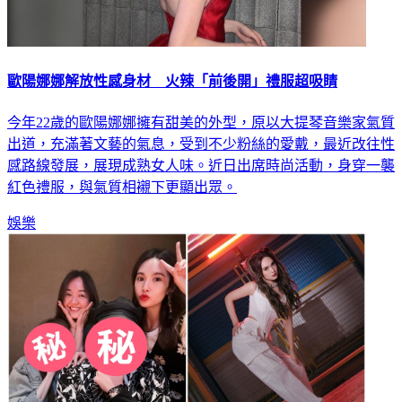
歐陽娜娜解放性感身材 火辣「前後開」禮服超吸睛
今年22歲的歐陽娜娜擁有甜美的外型，原以大提琴音樂家氣質
出道，充滿著文藝的氣息，受到不少粉絲的愛戴，最近改往性
感路線發展，展現成熟女人味。近日出席時尚活動，身穿一襲
紅色禮服，與氣質相襯下更顯出眾。
娛樂