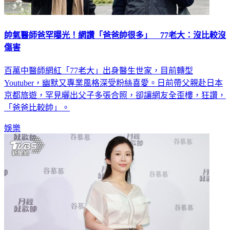
帥氣醫師爸罕曝光！網讚「爸爸帥很多」 77老大：沒比較沒
傷害
百萬中醫師網紅「77老大」出身醫生世家，目前轉型
Youtuber，幽默又專業風格深受粉絲喜愛。日前帶父親赴日本
京都旅遊，罕見曬出父子多張合照，卻讓網友全歪樓，狂讚，
「爸爸比較帥」。
娛樂