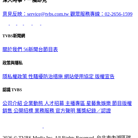
深入時事，一觸即見
意見反映：service@tvbs.com.tw
觀眾服務專線：02-2656-1599
TVBS新聞網
關於我們
56新聞台節目表
政策與隱私
隱私權政策
性騷擾防治措施
網站使用協定
版權宣告
認識 TVBS
公司介紹
企業動態
人才招募
主播專區
星藝象娛樂
節目版權
銷售
公開招標
業務服務
官方聲明
獲獎紀錄／認證
2026 © TVBS Media Inc. All Rights Reserved. 台北市內湖區瑞