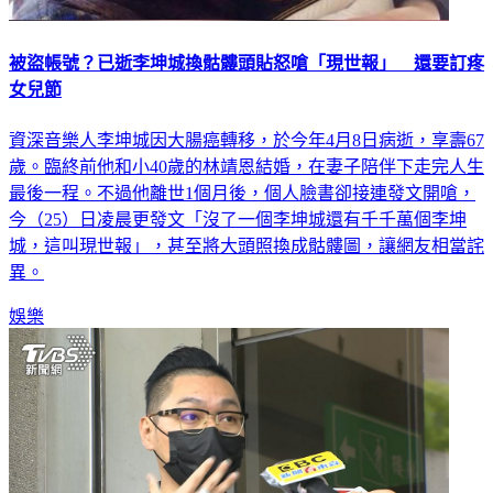
被盜帳號？已逝李坤城換骷髏頭貼怒嗆「現世報」 還要訂疼
女兒節
資深音樂人李坤城因大腸癌轉移，於今年4月8日病逝，享壽67
歲。臨終前他和小40歲的林靖恩結婚，在妻子陪伴下走完人生
最後一程。不過他離世1個月後，個人臉書卻接連發文開嗆，
今（25）日凌晨更發文「沒了一個李坤城還有千千萬個李坤
城，這叫現世報」，甚至將大頭照換成骷髏圖，讓網友相當詫
異。
娛樂