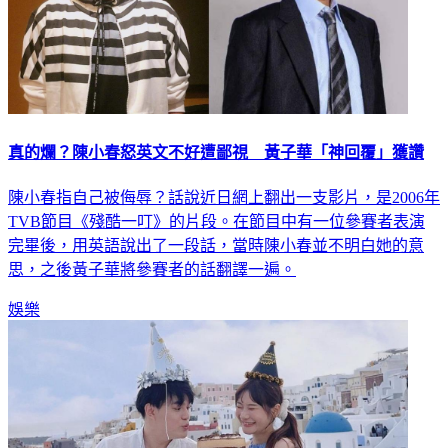
真的爛？陳小春怒英文不好遭鄙視 黃子華「神回覆」獲讚
陳小春指自己被侮辱？話說近日網上翻出一支影片，是2006年
TVB節目《殘酷一叮》的片段。在節目中有一位參賽者表演
完畢後，用英語說出了一段話，當時陳小春並不明白她的意
思，之後黃子華將參賽者的話翻譯一遍。
娛樂