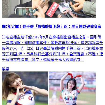
關7年定讞！連千毅「急捧鈔買明牌」盼：早日達成破億身家
知名直播主連千毅2019年9月在高雄爆出直播主之亂，因引發
一連串槍擊、恐嚇滋事案件，警政署震怒掃蕩，檢方起訴連千
毅等27人，昨（25）日最高法院駁回連千毅上訴，以組織犯罪
等罪判囚7年，另易科罰金部分判刑1年，全案定讞。不過，連
千毅照常在臉書上發文，還捧著千元大鈔買彩券。
娛樂