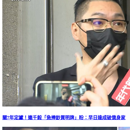
關7年定讞！連千毅「急捧鈔買明牌」盼：早日達成破億身家