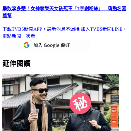
擊敗李多慧！女神奪樂天女孩冠軍「7字謝粉絲」 嗨點名嘉
義幫
下載TVBS新聞APP，最新消息不漏接
加入TVBS新聞LINE，
重點新聞一次看
延伸閱讀