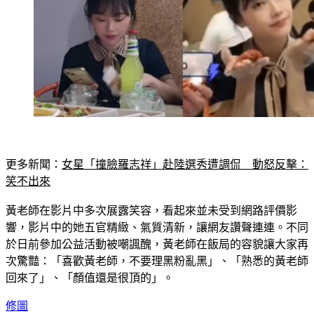
更多新聞：
女星「撞臉羅志祥」赴陸選秀遭調侃　動怒反擊：
笑不出來
黃老師在影片中多次展露笑容，看起來並未受到網路評價影
響，影片中的她五官精緻、氣質清新，讓網友讚聲連連。不同
於日前參加公益活動被嘲諷醜，黃老師在飯局的容貌讓大家再
次驚豔：「喜歡黃老師，不要理黑粉亂黑」、「熟悉的黃老師
回來了」、「顏值還是很頂的」。
修圖