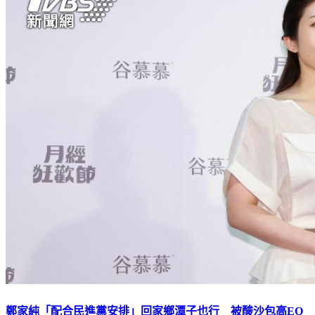
鄭家純「配合民進黨安排」回家鄉潭子也行 被酸沙包高EQ