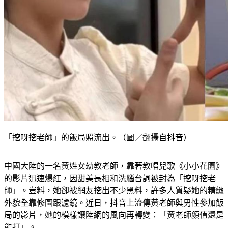
「挖呀挖老師」的飯局照流出。（圖／翻攝自抖音）
中國大陸的一名黃姓女幼教老師，靠著教唱兒歌《小小花園》
的影片迅速爆紅，因甜美長相和洗腦台詞被封為「挖呀挖老
師」。豈料，她卻被網友挖出不少黑料，許多人質疑她的精緻
外貌全靠修圖跟濾鏡。近日，抖音上流傳黃老師與男性參加飯
局的影片，她的模樣讓陸網的風向再轉變：「黃老師顏值還是
能打」。