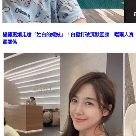
楊繡惠爆走嗆「姓白的嫖妓」！白雲打破沉默回應 曝兩人真
實關係