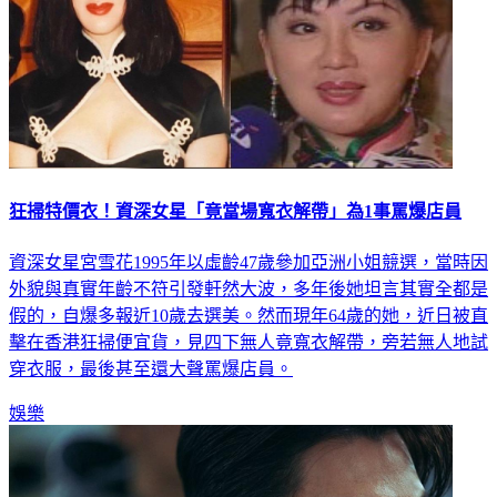
狂掃特價衣！資深女星「竟當場寬衣解帶」為1事罵爆店員
資深女星宮雪花1995年以虛齡47歲參加亞洲小姐競選，當時因
外貌與真實年齡不符引發軒然大波，多年後她坦言其實全都是
假的，自爆多報近10歲去選美。然而現年64歲的她，近日被直
擊在香港狂掃便宜貨，見四下無人竟寬衣解帶，旁若無人地試
穿衣服，最後甚至還大聲罵爆店員。
娛樂