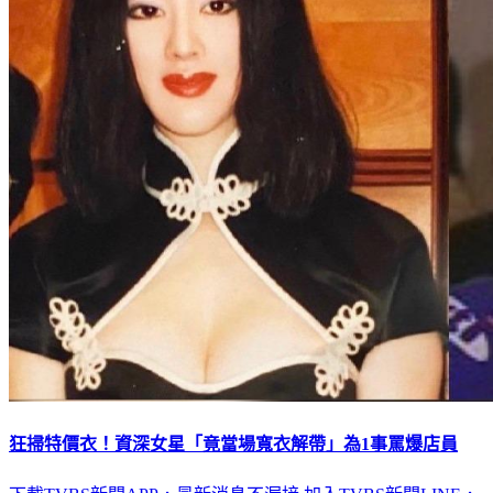
狂掃特價衣！資深女星「竟當場寬衣解帶」為1事罵爆店員