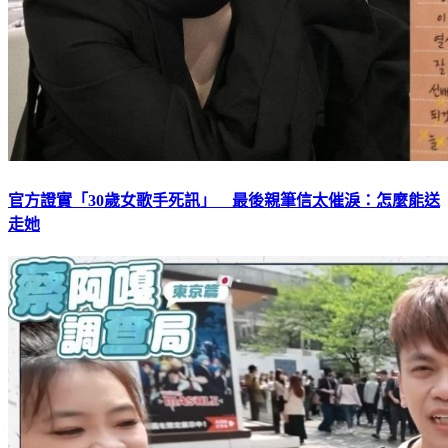
官方證實「30歲女歌手死訊」 最後親筆信太催淚：怎麼能送
走她