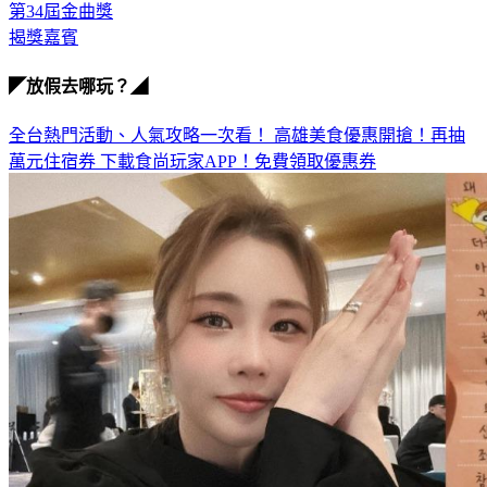
第34屆金曲獎
揭獎嘉賓
◤放假去哪玩？◢
全台熱門活動、人氣攻略一次看！
高雄美食優惠開搶！再抽
萬元住宿券
下載食尚玩家APP！免費領取優惠券