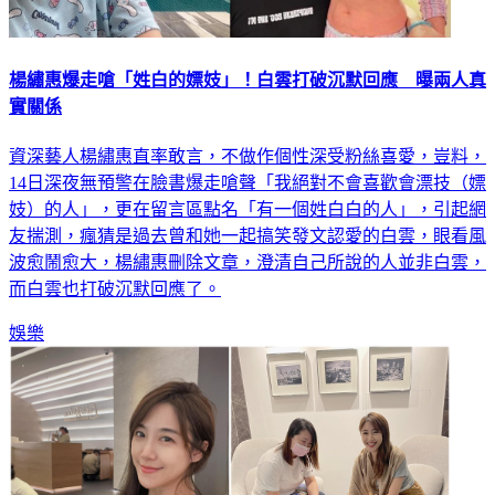
楊繡惠爆走嗆「姓白的嫖妓」！白雲打破沉默回應 曝兩人真
實關係
資深藝人楊繡惠直率敢言，不做作個性深受粉絲喜愛，豈料，
14日深夜無預警在臉書爆走嗆聲「我絕對不會喜歡會漂技（嫖
妓）的人」，更在留言區點名「有一個姓白白的人」，引起網
友揣測，瘋猜是過去曾和她一起搞笑發文認愛的白雲，眼看風
波愈鬧愈大，楊繡惠刪除文章，澄清自己所說的人並非白雲，
而白雲也打破沉默回應了。
娛樂