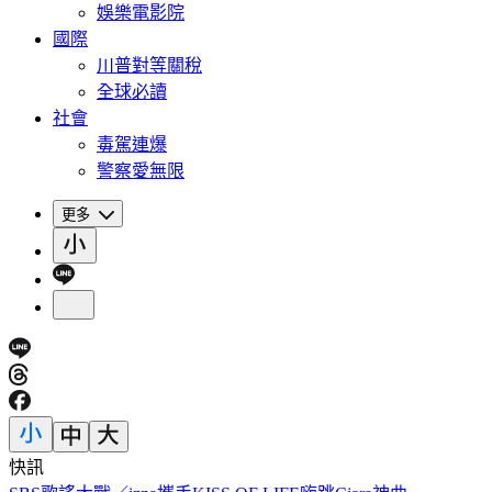
娛樂電影院
國際
川普對等關稅
全球必讀
社會
毒駕連爆
警察愛無限
更多
快訊