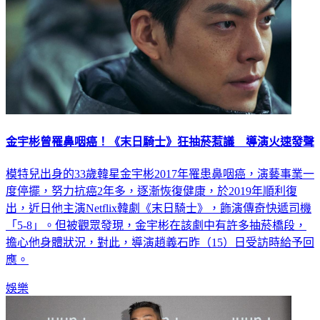
金宇彬曾罹鼻咽癌！《末日騎士》狂抽菸惹議 導演火速發聲
模特兒出身的33歲韓星金宇彬2017年罹患鼻咽癌，演藝事業一
度停擺，努力抗癌2年多，逐漸恢復健康，於2019年順利復
出，近日他主演Netflix韓劇《末日騎士》，飾演傳奇快遞司機
「5-8」。但被觀眾發現，金宇彬在該劇中有許多抽菸橋段，
擔心他身體狀況，對此，導演趙義石昨（15）日受訪時給予回
應。
娛樂