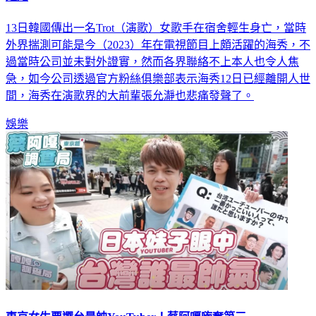
13日韓國傳出一名Trot（演歌）女歌手在宿舍輕生身亡，當時
外界揣測可能是今（2023）年在電視節目上頗活躍的海秀，不
過當時公司並未對外證實，然而各界聯絡不上本人也令人焦
急，如今公司透過官方粉絲俱樂部表示海秀12日已經離開人世
間，海秀在演歌界的大前輩張允瀞也悲痛發聲了。
娛樂