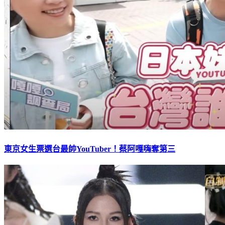
東京女生票選台最帥YouTuber！蔡阿嘎嗨奪第三