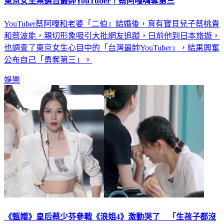
東京女生票選台最帥YouTuber！蔡阿嘎嗨奪第三
YouTuber蔡阿嘎和老婆「二伯」結婚後，育有寶貝兒子蔡桃貴
和蔡波能，親切形象吸引大批網友追蹤，日前他到日本旅遊，
也調查了東京女生心目中的「台灣最帥YouTuber」，結果興奮
公布自己「勇奪第三」。
娛樂
《甄嬛》皇后蔡少芬參戰《浪姐4》激動哭了 「生孩子都沒