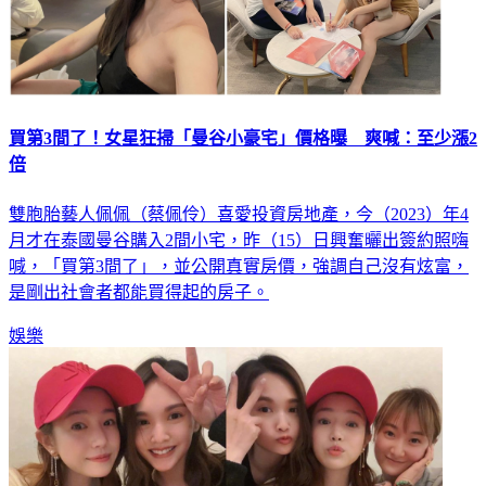
買第3間了！女星狂掃「曼谷小豪宅」價格曝 爽喊：至少漲2
倍
雙胞胎藝人佩佩（蔡佩伶）喜愛投資房地產，今（2023）年4
月才在泰國曼谷購入2間小宅，昨（15）日興奮曬出簽約照嗨
喊，「買第3間了」，並公開真實房價，強調自己沒有炫富，
是剛出社會者都能買得起的房子。
娛樂