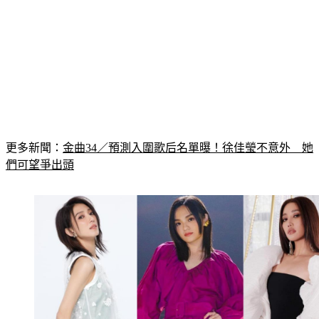
更多新聞：
金曲34／預測入圍歌后名單曝！徐佳瑩不意外　她
們可望爭出頭