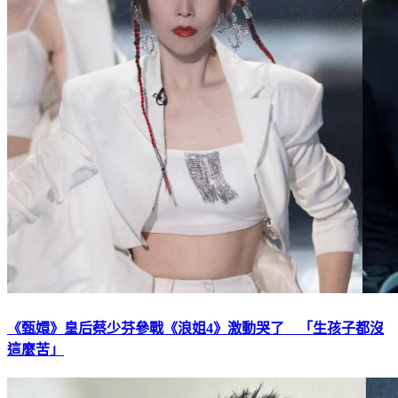
《甄嬛》皇后蔡少芬參戰《浪姐4》激動哭了 「生孩子都沒
這麼苦」