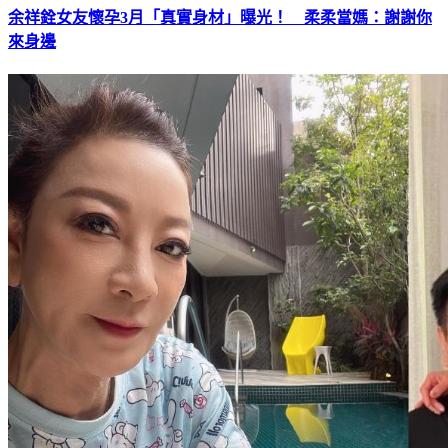
余祥銓女友懷孕3月「真實身材」曝光！ 柔柔當媽：謝謝你
來身邊