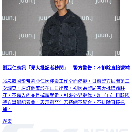
劉亞仁應訊「見大批記者秒閃」 警方警告：不排除直接逮補
36歲韓國影帝劉亞仁因涉毒工作全面停擺，日前警方展開第二
次調查，原訂他應該在11日出席，卻因為警局有大批媒體駐
守，不願入內並且掉頭就走，引來外界撻伐，昨（15）日韓國
警方舉辦記者會，表示劉亞仁若持續不配合，不排除直接逮
補。
娛樂