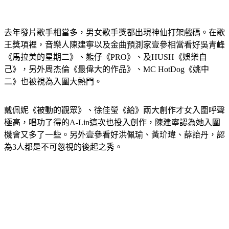
去年發片歌手相當多，男女歌手獎都出現神仙打架戲碼。在歌
王獎項裡，音樂人陳建寧以及金曲預測家壹參相當看好吳青峰
《馬拉美的星期二》、熊仔《PRO》、及HUSH《娛樂自
己》，另外周杰倫《最偉大的作品》、MC HotDog《姚中
二》也被視為入圍大熱門。
戴佩妮《被動的觀眾》、徐佳瑩《給》兩大創作才女入圍呼聲
極高，唱功了得的A-Lin這次也投入創作，陳建寧認為她入圍
機會又多了一些。另外壹參看好洪佩瑜、黃玠瑋、薛詒丹，認
為3人都是不可忽視的後起之秀。