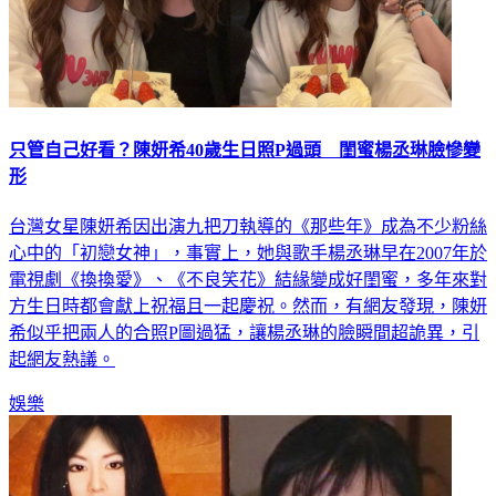
只管自己好看？陳妍希40歲生日照P過頭 閨蜜楊丞琳臉慘變
形
台灣女星陳妍希因出演九把刀執導的《那些年》成為不少粉絲
心中的「初戀女神」，事實上，她與歌手楊丞琳早在2007年於
電視劇《換換愛》、《不良笑花》結緣變成好閨蜜，多年來對
方生日時都會獻上祝福且一起慶祝。然而，有網友發現，陳妍
希似乎把兩人的合照P圖過猛，讓楊丞琳的臉瞬間超詭異，引
起網友熱議。
娛樂