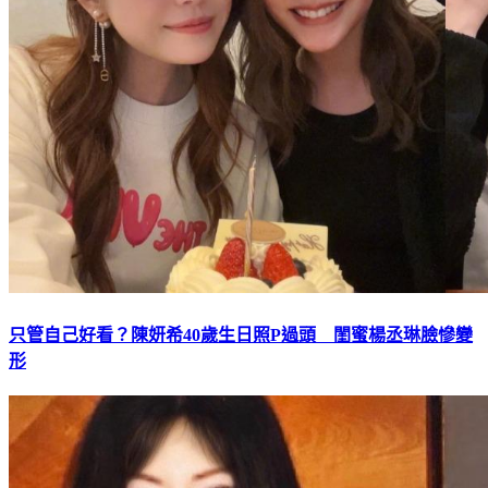
只管自己好看？陳妍希40歲生日照P過頭 閨蜜楊丞琳臉慘變
形