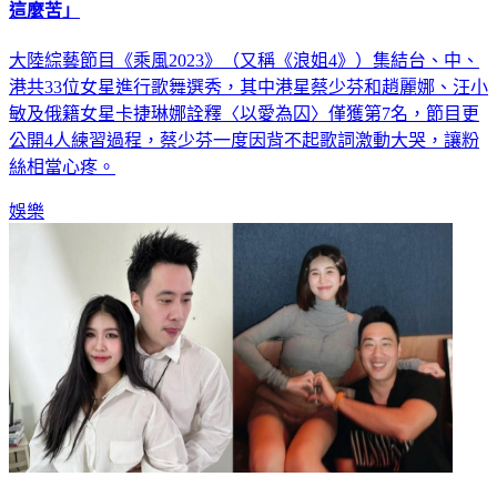
這麼苦」
大陸綜藝節目《乘風2023》（又稱《浪姐4》）集結台、中、
港共33位女星進行歌舞選秀，其中港星蔡少芬和趙麗娜、汪小
敏及俄籍女星卡捷琳娜詮釋〈以愛為囚〉僅獲第7名，節目更
公開4人練習過程，蔡少芬一度因背不起歌詞激動大哭，讓粉
絲相當心疼。
娛樂