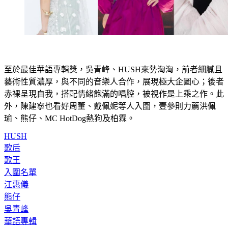
至於最佳華語專輯獎，吳青峰、HUSH來勢洶洶，前者細膩且
藝術性質濃厚，與不同的音樂人合作，展現極大企圖心；後者
赤裸呈現自我，搭配情緒飽滿的唱腔，被視作是上乘之作。此
外，陳建寧也看好周董、戴佩妮等人入圍，壹參則力薦洪佩
瑜、熊仔、MC HotDog熱狗及柏霖。
HUSH
歌后
歌王
入圍名單
江惠儀
熊仔
吳青峰
華語專輯