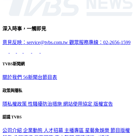
深入時事，一觸即見
意見反映：service@tvbs.com.tw
觀眾服務專線：02-2656-1599
TVBS新聞網
關於我們
56新聞台節目表
政策與隱私
隱私權政策
性騷擾防治措施
網站使用協定
版權宣告
認識 TVBS
公司介紹
企業動態
人才招募
主播專區
星藝象娛樂
節目版權