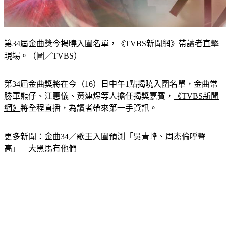
第34屆金曲獎今揭曉入圍名單，《TVBS新聞網》帶讀者直擊
現場。（圖／TVBS）
第34屆金曲獎將在今（16）日中午1點揭曉入圍名單，金曲常
勝軍熊仔、江惠儀、黃連煜等人擔任揭獎嘉賓，
《TVBS新聞
網》
將全程直播，為讀者帶來第一手資訊。
更多新聞：
金曲34／歌王入圍預測「吳青峰、周杰倫呼聲
高」　大黑馬有他們