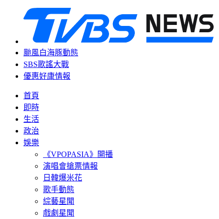
颱風白海豚動態
SBS歌謠大戰
優惠好康情報
首頁
即時
生活
政治
娛樂
《VPOPASIA》開播
演唱會搶票情報
日韓爆米花
歌手動態
綜藝星聞
戲劇星聞