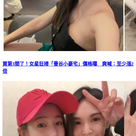
買第3間了！女星狂掃「曼谷小豪宅」價格曝 爽喊：至少漲2
倍