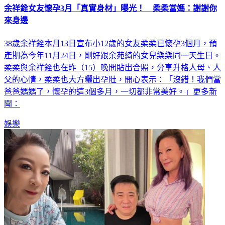
余祥銓女友懷孕3月「真實身材」曝光！ 柔柔當媽：謝謝你
來身邊
38歲余祥銓本月13日宣布小12歲的女友柔柔已懷孕3個月，預
產期為今年11月24日，剛好跟余苑綺的女兒樂樂同一天生日。
柔柔與余祥銓也在昨（15）晚間貼出合照，分享升格人母、人
父的心情，柔柔也大方曬出孕肚，開心表示：「沒錯！我們當
爸爸媽媽了，懷孕的這3個多月，一切都非常美好。」更多新
聞：
娛樂