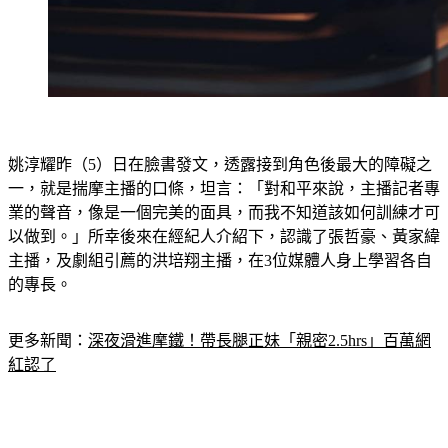
姚淳耀昨（5）日在臉書發文，透露接到角色後最大的障礙之
一，就是揣摩主播的口條，坦言：「對和平來說，主播記者專
業的聲音，像是一個完美的面具，⁣而我不知道該如何訓練才可
以做到。」所幸後來在經紀人介紹下，認識了張哲豪、黃家緯
主播，及劇組引薦的洪培翔主播⁣，在3位媒體人身上學習各自
的專長。
更多新聞：
深夜滑進摩鐵！帶長腿正妹「親密2.5hrs」百萬網
紅認了