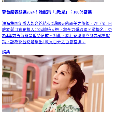
郭台銘表態選2024！她獻策「1政見」：100％當選
鴻海集團創辦人郭台銘結束為期9天的訪美之旅後，昨（5）日
終於鬆口宣布投入2024總統大選，將全力爭取國民黨提名，更
為4年前負氣離開藍營道歉。對此，網紅郭鬼鬼立刻為郭董獻
策，認為郭台銘若祭出1政見百分之百會當選。
娛樂