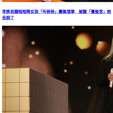
李進良寵啦啦隊女孩「叫爸爸」霸氣埋單 被酸「養後宮」她
全說了