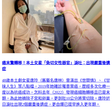
癌末驚轉移！本土女星「急切女性器官」淚吐：出現嚴重後遺
症
48歲本土劇女星唐玲（舊藝名唐林）曾演出《世間情》、《甘
味人生》等八點檔，2019年她確診罹患胃癌，歷經多次化療一
度以為抗癌成功，怎料去年（2022）發現癌細胞轉移且已是末
期，為此她摘除子宮和卵巢，更剖肚10公分將胃切除。唐玲近
日淚吐出現2個嚴重後遺症，更自爆已提早進入更年期。