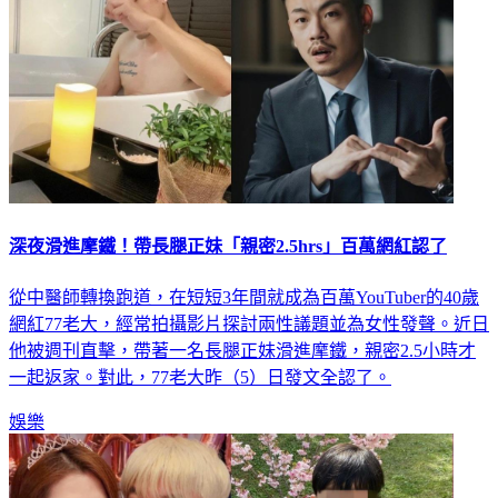
深夜滑進摩鐵！帶長腿正妹「親密2.5hrs」百萬網紅認了
從中醫師轉換跑道，在短短3年間就成為百萬YouTuber的40歲
網紅77老大，經常拍攝影片探討兩性議題並為女性發聲。近日
他被週刊直擊，帶著一名長腿正妹滑進摩鐵，親密2.5小時才
一起返家。對此，77老大昨（5）日發文全認了。
娛樂