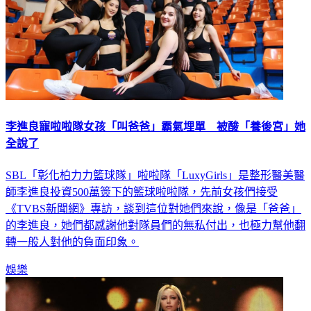
李進良寵啦啦隊女孩「叫爸爸」霸氣埋單 被酸「養後宮」她
全說了
SBL「彰化柏力力籃球隊」啦啦隊「LuxyGirls」是整形醫美醫
師李進良投資500萬簽下的籃球啦啦隊，先前女孩們接受
《TVBS新聞網》專訪，談到這位對她們來說，像是「爸爸」
的李進良，她們都感謝他對隊員們的無私付出，也極力幫他翻
轉一般人對他的負面印象。
娛樂