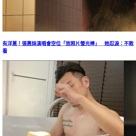
有洋蔥！張惠妹演唱會空位「放照片螢光棒」 她忍淚：不敢
看