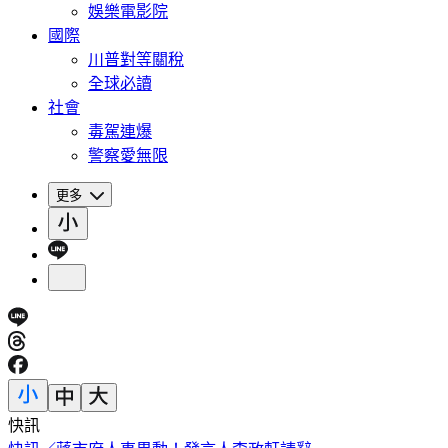
娛樂電影院
國際
川普對等關稅
全球必讀
社會
毒駕連爆
警察愛無限
更多
快訊