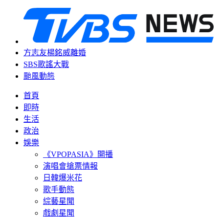
方志友楊銘威離婚
SBS歌謠大戰
颱風動態
首頁
即時
生活
政治
娛樂
《VPOPASIA》開播
演唱會搶票情報
日韓爆米花
歌手動態
綜藝星聞
戲劇星聞