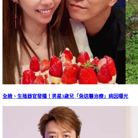
全臉、生殖器官發腫！男星3歲兒「急送醫治療」病因曝光