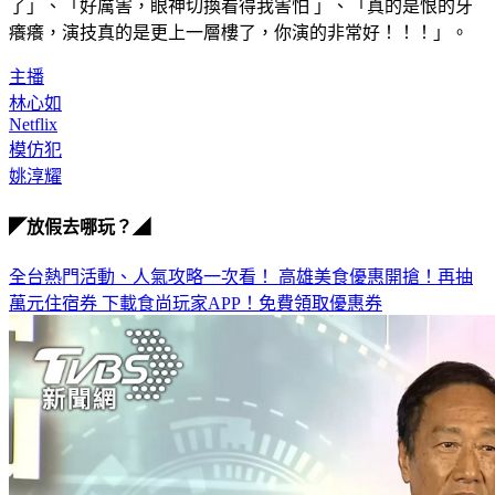
了」、「好厲害，眼神切換看得我害怕 」、「真的是恨的牙
癢癢，演技真的是更上一層樓了，你演的非常好！！！」。
主播
林心如
Netflix
模仿犯
姚淳耀
◤放假去哪玩？◢
全台熱門活動、人氣攻略一次看！
高雄美食優惠開搶！再抽
萬元住宿券
下載食尚玩家APP！免費領取優惠券