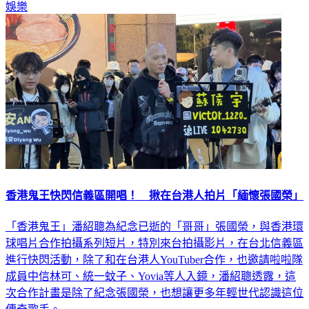
娛樂
香港鬼王快閃信義區開唱！ 揪在台港人拍片「緬懷張國榮」
「香港鬼王」潘紹聰為紀念已逝的「哥哥」張國榮，與香港環
球唱片合作拍攝系列短片，特別來台拍攝影片，在台北信義區
進行快閃活動，除了和在台港人YouTuber合作，也邀請啦啦隊
成員中信林可、統一蚊子、Yovia等人入鏡，潘紹聰透露，這
次合作計畫是除了紀念張國榮，也想讓更多年輕世代認識這位