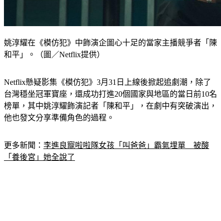
姚淳耀在《模仿犯》中飾演企圖心十足的當家主播競爭者「陳
和平」。（圖／Netflix提供）
Netflix懸疑影集《模仿犯》3月31日上線後掀起追劇潮，除了
台灣穩坐冠軍寶座，還成功打進20個國家與地區的當日前10名
榜單，其中姚淳耀飾演記者「陳和平」，在劇中有突破演出，
他也發文分享準備角色的過程。
更多新聞：
李進良寵啦啦隊女孩「叫爸爸」霸氣埋單　被酸
「養後宮」她全說了