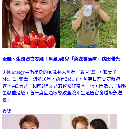
全臉、生殖器官發腫！男星3歲兒「急送醫治療」病因曝光
男團Energy主唱出身的40歲藝人阿弟（蕭景鴻），和妻子
Mei（邱馨葦）結婚16年，育有2女1子。阿弟日前受訪時透
露，第3胎兒子和前2胎女兒的教養非常不一樣，因為兒子對雞
蛋嚴重過敏，曾一度因過敏導致全臉和生殖器官發腫緊急送
醫。
娛樂