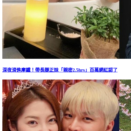
深夜滑進摩鐵！帶長腿正妹「親密2.5hrs」百萬網紅認了