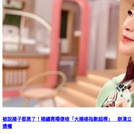
被說腸子都黑了！楊繡惠曝健檢「大腸癌指數超標」 崩潰立
遺囑