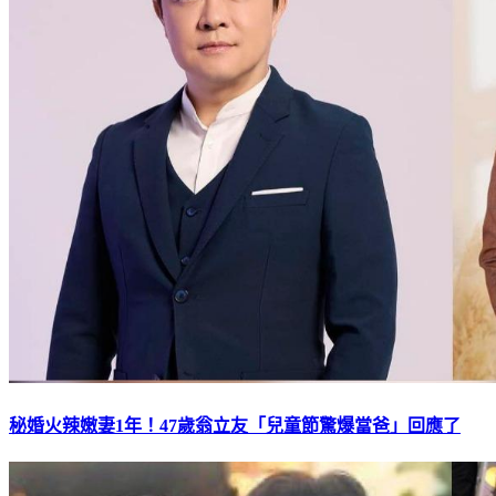
秘婚火辣嫩妻1年！47歲翁立友「兒童節驚爆當爸」回應了