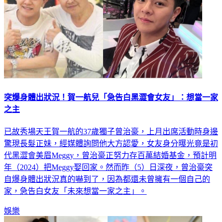
突爆身體出狀況！賀一航兒「急告白黑澀會女友」：想當一家
之主
已故秀場天王賀一航的37歲獨子曾治豪，上月出席活動時身邊
驚現長髮正妹，經媒體詢問他大方認愛，女友身分曝光竟是初
代黑澀會美眉Meggy，曾治豪正努力存百萬結婚基金，預計明
年（2024）把Meggy娶回家。然而昨（5）日深夜，曾治豪突
自爆身體出狀況真的嚇到了，因為都還未曾擁有一個自己的
家，急告白女友「未來想當一家之主」。
娛樂