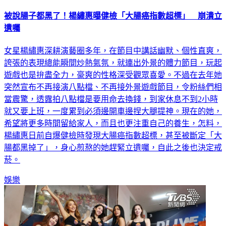
被說腸子都黑了！楊繡惠曝健檢「大腸癌指數超標」 崩潰立
遺囑
女星楊繡惠深耕演藝圈多年，在節目中講話幽默、個性直爽，
誇張的表現總能瞬間炒熱氣氛，就連出外景的體力節目，玩起
遊戲也是拚盡全力，豪爽的性格深受觀眾喜愛。不過在去年她
突然宣布不再接演八點檔、不再接外景遊戲節目，令粉絲們相
當震驚，透露拍八點檔是要用命去換錢，到家休息不到2小時
就又要上班，一度累到必須邊開車邊捏大腿提神。現在的她，
希望將更多時間留給家人，而且也更注重自己的養生，怎料，
楊繡惠日前自爆健檢時發現大腸癌指數超標，甚至被斷定「大
腸都黑掉了」，身心煎熬的她趕緊立遺囑，自此之後也決定戒
菸。
娛樂