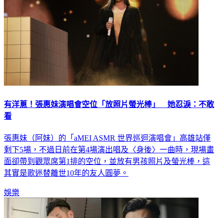
有洋蔥！張惠妹演唱會空位「放照片螢光棒」 她忍淚：不敢
看
張惠妹（阿妹）的「aMEI ASMR 世界巡迴演唱會」高雄站僅
剩下5場，不過日前在第4場演出唱及〈身後〉一曲時，現場畫
面卻帶到觀眾席第1排的空位，並放有男孩照片及螢光棒，這
其實是歌迷替離世10年的友人圓夢。
娛樂