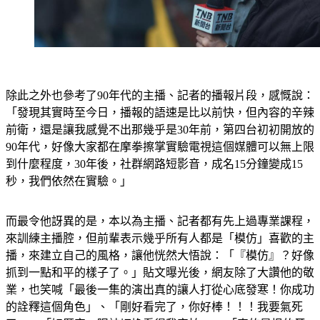
除此之外也參考了90年代的主播、記者的播報片段，感慨說：
「⁣發現其實時至今日，播報的語速是比以前快，⁣但內容的辛辣
前衛，還是讓我感覺不出那幾乎是30年前，第四台初初開放的
90年代，⁣好像大家都在摩拳擦掌實驗電視這個媒體可以無上限
到什麼程度，⁣30年後，⁣社群網路短影音，成名15分鐘變成15
秒，⁣我們依然在實驗。」
而最令他訝異的是，本以為主播、記者都有先上過專業課程，
來訓練主播腔，但前輩表示幾乎所有人都是「模仿」喜歡的主
播，來建立自己的風格，讓他恍然大悟說：「⁣『模仿』？⁣好像
抓到一點和平的樣子了。」貼文曝光後，網友除了大讚他的敬
業，也笑喊「最後一集的演出真的讓人打從心底發寒！你成功
的詮釋這個角色」、「剛好看完了，你好棒！！！我要氣死