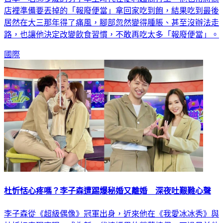
居然在大三那年得了痛風，腳部忽然變得腫脹、甚至沒辦法走
路，也讓他決定改變飲食習慣，不敢再吃太多「報廢便當」。
國際
杜忻恬心疼嗎？李子森遭踢爆秘婚又離婚 深夜吐艱難心聲
李子森從《超級偶像》冠軍出身，近來他在《我愛冰冰秀》與
杜忻恬表現亮眼，成為新一代婆媽界的螢幕情侶，不過日前他