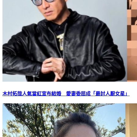
木村拓哉人氣當紅宣布結婚 愛妻委屈成「最討人厭女星」