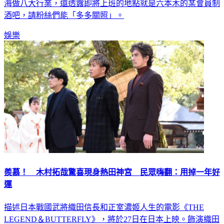
酒吧，請粉絲們能「多多關照」。
娛樂
羨慕！ 木村拓哉驚喜現身熱田神宮 民眾嗨翻：用掉一年好
運
描述日本戰國武將織田信長和正室濃姬人生的電影《THE
LEGEND＆BUTTERFLY》，將於27日在日本上映。飾演織田
信長的木村拓哉，於21日前往和信長有淵源的名古屋市熱田神