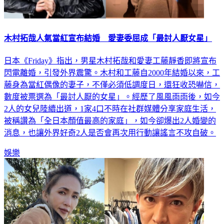
木村拓哉人氣當紅宣布結婚 愛妻委屈成「最討人厭女星」
日本《Friday》指出，男星木村拓哉和愛妻工藤靜香即將宣布
閃電離婚，引發外界震驚。木村和工藤自2000年結婚以來，工
藤身為當紅偶像的妻子，不僅必須低調度日，還狂收恐嚇信，
數度被票選為「最討人厭的女星」。經歷了風風雨雨後，如今
2人的女兒陸續出道，1家4口不時在社群媒體分享家庭生活，
被稱讚為「全日本顏值最高的家庭」，如今卻爆出2人婚變的
消息，也讓外界好奇2人是否會再次用行動讓謠言不攻自破。
娛樂