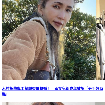
木村拓哉與工藤靜香傳離婚！ 兩女兒都成年被認「分手好時
機」