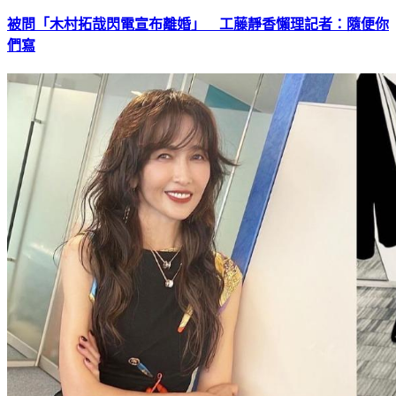
被問「木村拓哉閃電宣布離婚」 工藤靜香懶理記者：隨便你
們寫