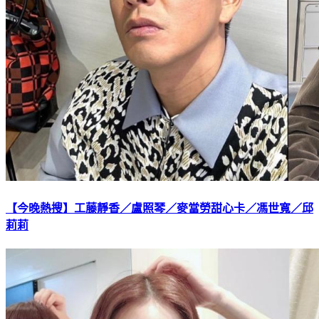
【今晚熱搜】工藤靜香／盧照琴／麥當勞甜心卡／馮世寬／邱
莉莉