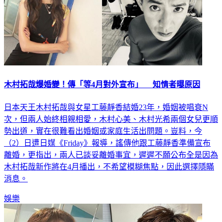
木村拓哉爆婚變！傳「等4月對外宣布」 知情者曝原因
日本天王木村拓哉與女星工藤靜香結婚23年，婚姻被唱衰N
次，但兩人始終相親相愛，木村心美、木村光希兩個女兒更順
勢出道，實在很難看出婚姻或家庭生活出問題。豈料，今
（2）日遭日媒《Friday》報導，謠傳他跟工藤靜香準備宣布
離婚，更指出，兩人已談妥離婚事宜，遲遲不願公布全是因為
木村拓哉新作將在4月播出，不希望模糊焦點，因此選擇隱瞞
消息。
娛樂