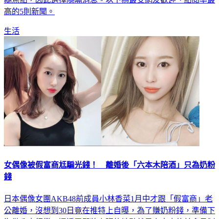
生活
女偶像被假富商尪騙光錢！ 離婚後「六本木陪酒」只為奶粉
錢
日本偶像女團AKB48前成員小林香菜1月中才跟「假富商」老
公離婚，沒想到30日竟在推特上自曝，為了賺奶粉錢，準備下
海做八大行業，還透露即將上班的地點就是六本木的某會員制