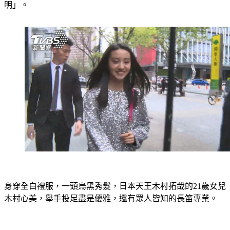
身穿全白禮服，一頭烏黑秀髮，日本天王木村拓哉的21歲女兒
木村心美，舉手投足盡是優雅，還有眾人皆知的長笛專業。