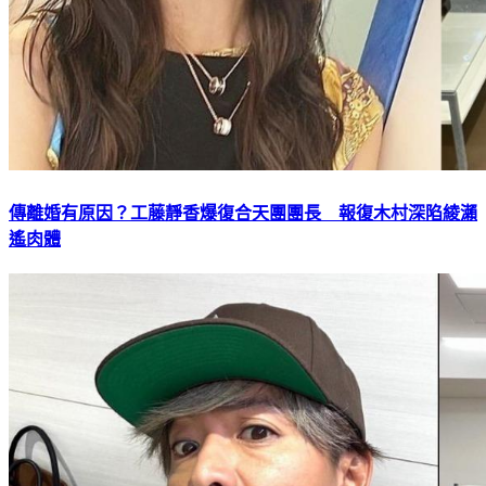
傳離婚有原因？工藤靜香爆復合天團團長 報復木村深陷綾瀨
遙肉體