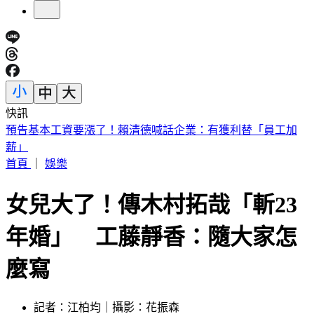
快訊
5年前爆校園霸凌！韓男星現身菲律賓近況曝
首頁
｜
娛樂
女兒大了！傳木村拓哉「斬23
年婚」 工藤靜香：隨大家怎
麼寫
記者：江柏均｜攝影：花振森
發佈時間：2023.03.03 12:54