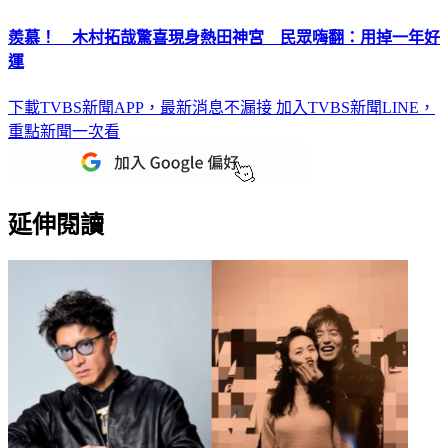
羨慕！ 木村拓哉驚喜現身熱田神宮 民眾嗨翻：用掉一年好
運
下載TVBS新聞APP，最新消息不漏接
加入TVBS新聞LINE，
重點新聞一次看
延伸閱讀