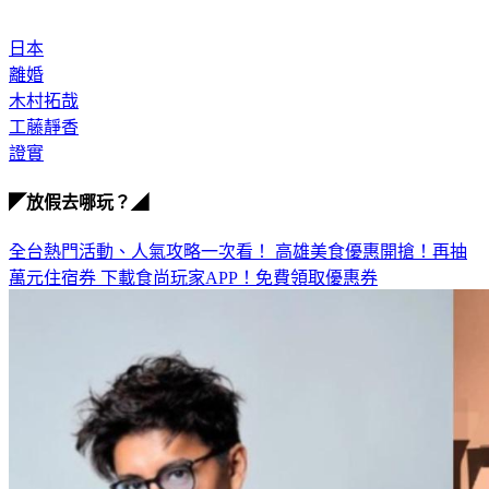
日本
離婚
木村拓哉
工藤靜香
證實
◤放假去哪玩？◢
全台熱門活動、人氣攻略一次看！
高雄美食優惠開搶！再抽
萬元住宿券
下載食尚玩家APP！免費領取優惠券