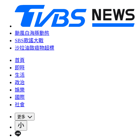
颱風白海豚動態
SBS歌謠大戰
沙拉油致癌物超標
首頁
即時
生活
政治
娛樂
國際
社會
更多