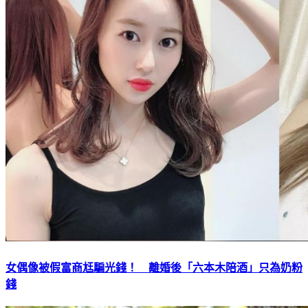
女偶像被假富商尪騙光錢！ 離婚後「六本木陪酒」只為奶粉
錢