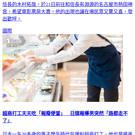
宮，希望電影票房大賣。他的出現也讓在場民眾又驚又喜，發
出歡呼。
國際
超商打工天天吃「報廢便當」 日媒報導男突然「路都走不
了」
日本一名30多歲的男子學生時代在便利超商打工，他也常將商
店裡準備要丟掉的「報廢便當」拿回家吃到飽，結果吃到最後