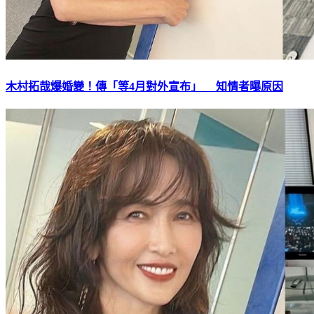
木村拓哉爆婚變！傳「等4月對外宣布」 知情者曝原因