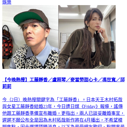
【今晚熱搜】工藤靜香／盧照琴／麥當勞甜心卡／馮世寬／邱
莉莉
今（2日）晚熱搜關鍵字為「工藤靜香」。日本天王木村拓哉
與女星工藤靜香結婚23年，今日遭日媒《Friday》報導，謠傳
他跟工藤靜香準備宣布離婚，更指出，兩人已談妥離婚事宜，
遲遲不願公布全是因為木村拓哉新作將在4月播出，不希望模
糊焦點，因此選擇隱瞞消息。以下為最受網友歡迎、點閱率最
高的5則新聞。