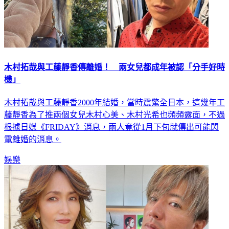
木村拓哉與工藤靜香傳離婚！ 兩女兒都成年被認「分手好時
機」
木村拓哉與工藤靜香2000年結婚，當時震驚全日本，這幾年工
藤靜香為了推兩個女兒木村心美、木村光希也頻頻露面，不過
根據日媒《FRIDAY》消息，兩人竟從1月下旬就傳出可能閃
電離婚的消息。
娛樂