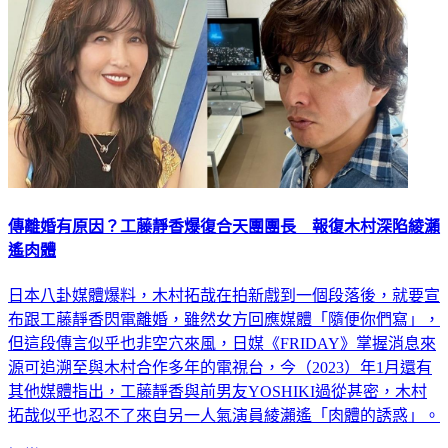
傳離婚有原因？工藤靜香爆復合天團團長 報復木村深陷綾瀨
遙肉體
日本八卦媒體爆料，木村拓哉在拍新戲到一個段落後，就要宣
布跟工藤靜香閃電離婚，雖然女方回應媒體「隨便你們寫」，
但這段傳言似乎也非空穴來風，日媒《FRIDAY》掌握消息來
源可追溯至與木村合作多年的電視台，今（2023）年1月還有
其他媒體指出，工藤靜香與前男友YOSHIKI過從甚密，木村
拓哉似乎也忍不了來自另一人氣演員綾瀨遙「肉體的誘惑」。
娛樂