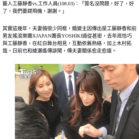
了，我們要趕飛機，謝謝。」
其實這幾年，夫妻倆很少同框，婚變主因傳出是工藤靜香和前
男友搖滾樂團XJAPAN團長YOSHIKI過從甚密，去年底恰巧
與工藤靜香，在紅白舞台相見，互動依舊熱絡，加上木村拓
哉，日前也和綾瀨遙傳誹聞，傳夫妻關係愈走愈遠。