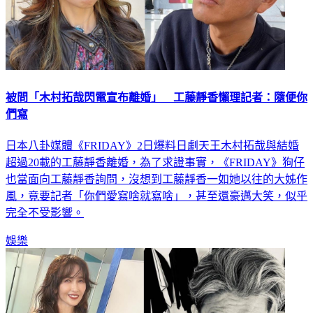
被問「木村拓哉閃電宣布離婚」 工藤靜香懶理記者：隨便你
們寫
日本八卦媒體《FRIDAY》2日爆料日劇天王木村拓哉與結婚
超過20載的工藤靜香離婚，為了求證事實，《FRIDAY》狗仔
也當面向工藤靜香詢問，沒想到工藤靜香一如她以往的大姊作
風，竟要記者「你們愛寫啥就寫啥」，甚至還豪邁大笑，似乎
完全不受影響。
娛樂