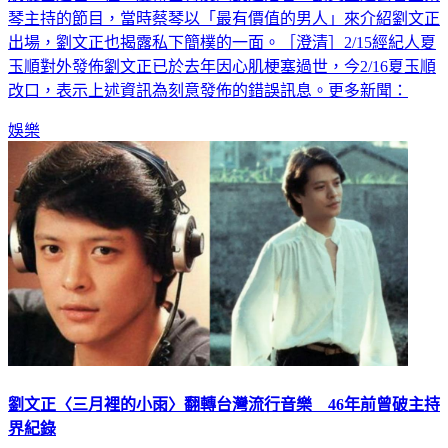
肌梗塞過世，但一度傳出有友人說還活著。劉文正過去曾上蔡
琴主持的節目，當時蔡琴以「最有價值的男人」來介紹劉文正
出場，劉文正也揭露私下簡樸的一面。［澄清］2/15經紀人夏
玉順對外發佈劉文正已於去年因心肌梗塞過世，今2/16夏玉順
改口，表示上述資訊為刻意發佈的錯誤訊息。更多新聞：
娛樂
劉文正〈三月裡的小雨〉翻轉台灣流行音樂 46年前曾破主持