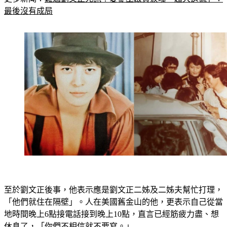
更多新聞：
難過劉文正死訊！愛徒巫啟賢淚曝「超大遺憾」：
最後沒有成局
至於劉文正後事，他表示應是劉文正二姊及二姊夫幫忙打理，
「他們就住在隔壁」。人在美國舊金山的他，更表示自己從當
地時間晚上6點接電話接到晚上10點，直言已經筋疲力盡、想