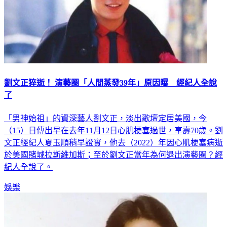
劉文正猝逝！ 演藝圈「人間蒸發39年」原因曝 經紀人全說
了
「男神始祖」的資深藝人劉文正，淡出歌壇定居美國，今
（15）日傳出早在去年11月12日心肌梗塞過世，享壽70歲。劉
文正經紀人夏玉順稍早證實，他去（2022）年因心肌梗塞病逝
於美國賭城拉斯維加斯；至於劉文正當年為何退出演藝圈？經
紀人全說了。
娛樂