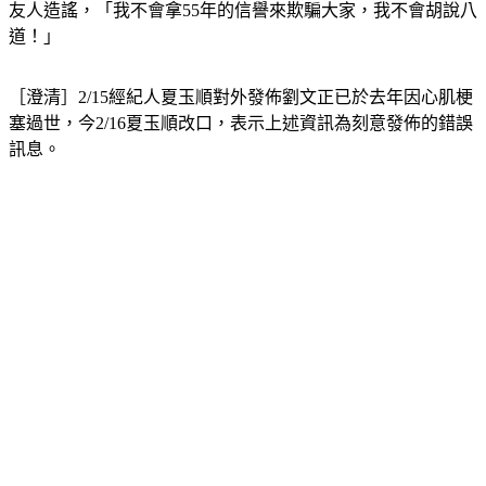
不會有人來找我了。」稍早夏玉順回應《TVBS新聞網》怒轟
友人造謠，「我不會拿55年的信譽來欺騙大家，我不會胡說八
道！」
［澄清］2/15經紀人夏玉順對外發佈劉文正已於去年因心肌梗
塞過世，今2/16夏玉順改口，表示上述資訊為刻意發佈的錯誤
訊息。