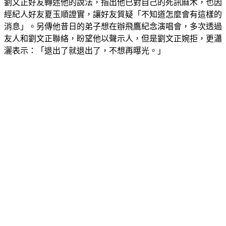
劉文正好友轉述他的說法，指出他已對自己的死訊麻木，也因
經紀人好友夏玉順證實，讓好友質疑「不知道怎麼會有這樣的
消息」。另傳他昔日的弟子想在辦飛鷹紀念演唱會，多次透過
友人和劉文正聯絡，盼望他以聲示人，但是劉文正婉拒，更瀟
灑表示：「退出了就退出了，不想再曝光。」