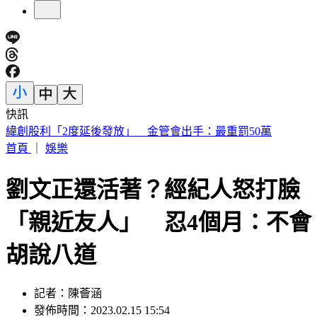
快訊
傅子純「穿病人服回家」生前暖舉惹鼻酸 愛妻心碎：我想你
了
首頁
｜
娛樂
劉文正還活著？經紀人怒打臉
「親近友人」 忍4個月：不會
胡說八道
記者：陳薈涵