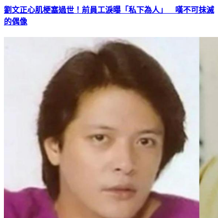
劉文正心肌梗塞過世！前員工淚曝「私下為人」 嘆不可抹滅
的偶像