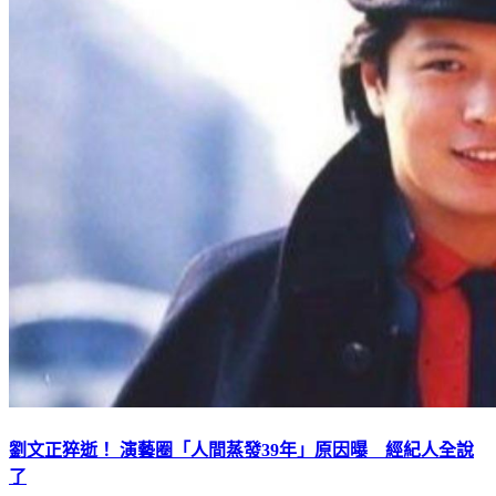
劉文正猝逝！ 演藝圈「人間蒸發39年」原因曝 經紀人全說