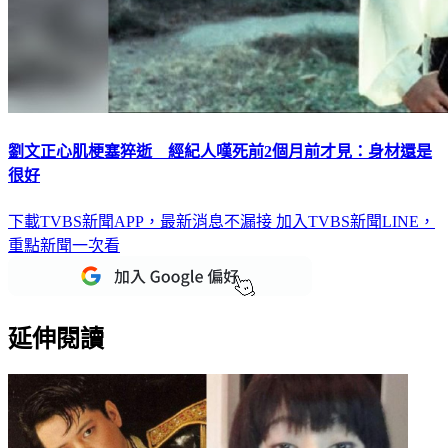
劉文正心肌梗塞猝逝 經紀人嘆死前2個月前才見：身材還是
很好
下載TVBS新聞APP，最新消息不漏接
加入TVBS新聞LINE，
重點新聞一次看
延伸閱讀