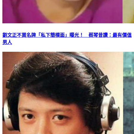
劉文正不買名牌「私下簡樸面」曝光！ 蔡琴昔讚：最有價值
男人