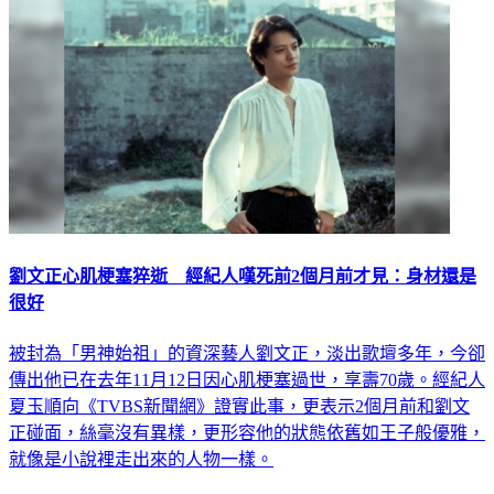
娛樂
劉文正心肌梗塞猝逝 經紀人嘆死前2個月前才見：身材還是
很好
被封為「男神始祖」的資深藝人劉文正，淡出歌壇多年，今卻
傳出他已在去年11月12日因心肌梗塞過世，享壽70歲。經紀人
夏玉順向《TVBS新聞網》證實此事，更表示2個月前和劉文
正碰面，絲毫沒有異樣，更形容他的狀態依舊如王子般優雅，
就像是小說裡走出來的人物一樣。