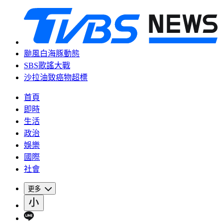
颱風白海豚動態
SBS歌謠大戰
沙拉油致癌物超標
首頁
即時
生活
政治
娛樂
國際
社會
更多