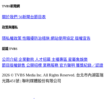
觀眾服務專線：02-2656-1599
TVBS新聞網
關於我們
56新聞台節目表
政策與隱私
隱私權政策
性騷擾防治措施
網站使用協定
版權宣告
認識 TVBS
公司介紹
企業動態
人才招募
主播專區
星藝象娛樂
節目版權銷售
公開招標
業務服務
官方聲明
獲獎紀錄／認證
2026 © TVBS Media Inc. All Rights Reserved. 台北市內湖區瑞
光路451號 | 聯利媒體股份有限公司