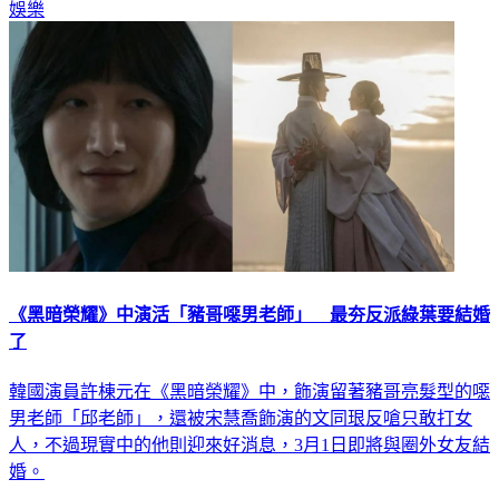
娛樂
《黑暗榮耀》中演活「豬哥噁男老師」 最夯反派綠葉要結婚
了
韓國演員許棟元在《黑暗榮耀》中，飾演留著豬哥亮髮型的噁
男老師「邱老師」，還被宋慧喬飾演的文同珢反嗆只敢打女
人，不過現實中的他則迎來好消息，3月1日即將與圈外女友結
婚。