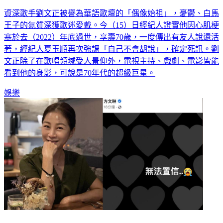
界紀錄
資深歌手劉文正被譽為華語歌壇的「偶像始祖」，憂鬱、白馬
王子的氣質深獲歌迷愛戴。今（15）日經紀人證實他因心肌梗
塞於去（2022）年底過世，享壽70歲，一度傳出有友人說還活
著，經紀人夏玉順再次強調「自己不會胡說」，確定死訊。劉
文正除了在歌唱領域受人景仰外，電視主持、戲劇、電影皆能
看到他的身影，可說是70年代的超級巨星。
娛樂