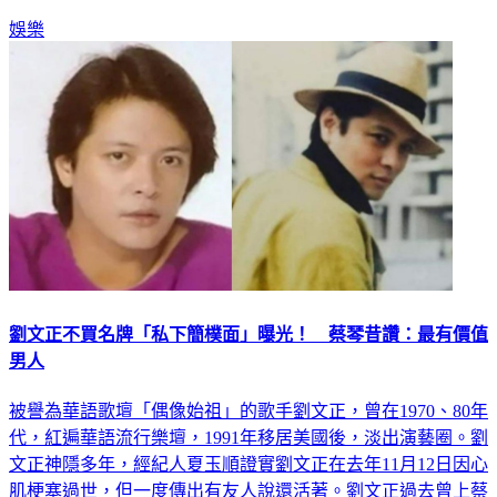
新聞網》證實此事，而蔡秋鳳聽聞此事也驚訝不已。
娛樂
劉文正不買名牌「私下簡樸面」曝光！ 蔡琴昔讚：最有價值
男人
被譽為華語歌壇「偶像始祖」的歌手劉文正，曾在1970、80年
代，紅遍華語流行樂壇，1991年移居美國後，淡出演藝圈。劉
文正神隱多年，經紀人夏玉順證實劉文正在去年11月12日因心