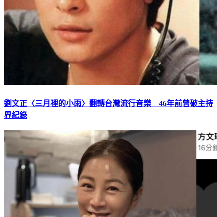
劉文正〈三月裡的小雨〉翻轉台灣流行音樂 46年前曾破主持
界紀錄