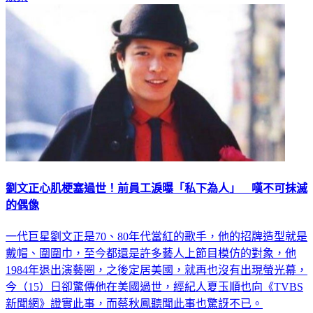
娛樂
劉文正心肌梗塞過世！前員工淚曝「私下為人」 嘆不可抹滅
的偶像
一代巨星劉文正是70、80年代當紅的歌手，他的招牌造型就是
戴帽、圍圍巾，至今都還是許多藝人上節目模仿的對象，他
1984年退出演藝圈，之後定居美國，就再也沒有出現螢光幕，
今（15）日卻驚傳他在美國過世，經紀人夏玉順也向《TVBS