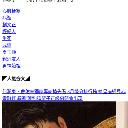
休息了，「你們不相信就不要寫。」
心肌梗塞
病逝
劉文正
經紀人
生死
成謎
夏玉順
親近友人
男神始祖
◤人氣夯文◢
何潤東、曹佑寧獨家專訪搶先看
8月緣分排行榜 這星座遇見心
靈夥伴
超準測字!這輩子正緣何時會出現