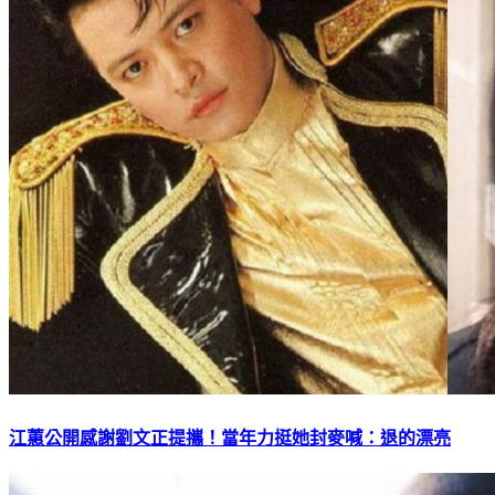
江蕙公開感謝劉文正提攜！當年力挺她封麥喊：退的漂亮