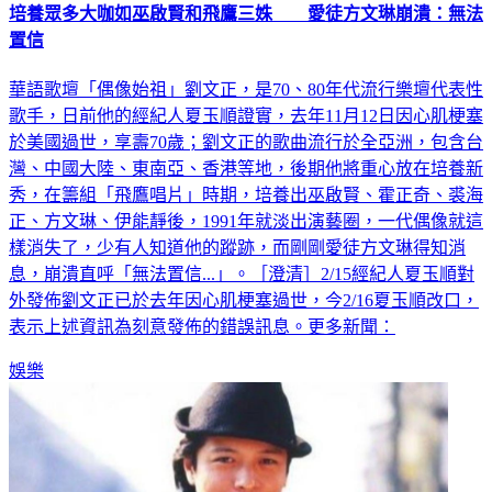
培養眾多大咖如巫啟賢和飛鷹三姝 愛徒方文琳崩潰：無法
置信
華語歌壇「偶像始祖」劉文正，是70、80年代流行樂壇代表性
歌手，日前他的經紀人夏玉順證實，去年11月12日因心肌梗塞
於美國過世，享壽70歲；劉文正的歌曲流行於全亞洲，包含台
灣、中國大陸、東南亞、香港等地，後期他將重心放在培養新
秀，在籌組「飛鷹唱片」時期，培養出巫啟賢、霍正奇、裘海
正、方文琳、伊能靜後，1991年就淡出演藝圈，一代偶像就這
樣消失了，少有人知道他的蹤跡，而剛剛愛徒方文琳得知消
息，崩潰直呼「無法置信...」。［澄清］2/15經紀人夏玉順對
外發佈劉文正已於去年因心肌梗塞過世，今2/16夏玉順改口，
表示上述資訊為刻意發佈的錯誤訊息。更多新聞：
娛樂