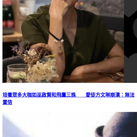
培養眾多大咖如巫啟賢和飛鷹三姝 愛徒方文琳崩潰：無法
置信