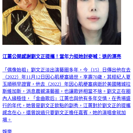
江蕙公開感謝劉文正提攜！當年力挺她封麥喊：退的漂亮
「偶像始祖」劉文正淡出演藝圈多年，今（15）日傳出他在去
（2022）年11月12日因心肌梗塞過世，享壽70歲，其經紀人夏
玉順稍早證實，他去（2022）年因心肌梗塞病逝於美國賭城拉
斯維加斯，消息震撼演藝圈，也讓歌迷相當不捨。劉文正在圈
內人緣極佳，「金曲歌后」江蕙也與他有多年交情，在秀場盛
行的年代，她曾是劉文正欽點的副秀，江蕙對於劉文正的提攜
感念在心，還曾說過只要劉文正擔任嘉賓，她的演唱會就加
場。