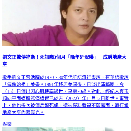
劉文正驚傳猝逝！死訊瞞3個月「晚年近況曝」 成房地產大
亨
歌手劉文正曾活躍於1970、80年代華語流行樂壇，有華語歌壇
「偶像始祖」美譽。1991年移居美國後，已淡出演藝圈，今
（15）日傳出因心肌梗塞過世，享壽70歲。對此，經紀人夏玉
順向平面媒體悲痛證實已於去（2022）年11月12日離世。事實
上，他也多次被傳烏龍死訊，還被爆料發福不願露面，轉行當
地產大亨內幕曝光。