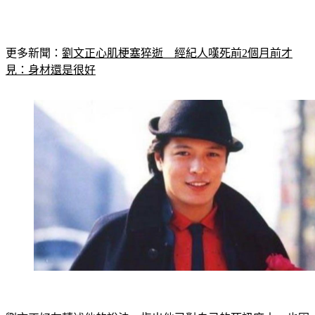
更多新聞：
劉文正心肌梗塞猝逝　經紀人嘆死前2個月前才
見：身材還是很好