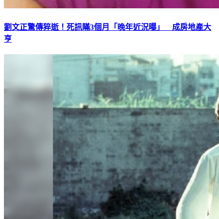
劉文正驚傳猝逝！死訊瞞3個月「晚年近況曝」 成房地產大
亨