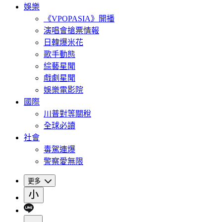
娛樂
《VPOPASIA》開播
演唱會搶票情報
日韓爆米花
歌手動態
綜藝星聞
戲劇星聞
娛樂電影院
國際
川普對等關稅
全球必讀
社會
毒駕連爆
警察愛無限
更多