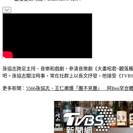
孫協志跨足主持、音樂和戲劇，參演音樂劇《大畫昭君~觀落雁》，
吧。孫協志關注時事，常在社群上以長文抒發，他接受《TV
更多新聞：
5566孫協志、王仁甫爆「團不見團」　阿Ben罕合