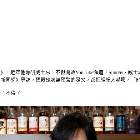
近年他專研威士忌，不但開啟YouTube頻道「Sunday •
BS新聞網》專訪，透露幾次無預警的發文，都把經紀人嚇壞，「
體：不得了