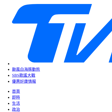
颱風白海豚動態
SBS歌謠大戰
優惠好康情報
首頁
即時
生活
政治