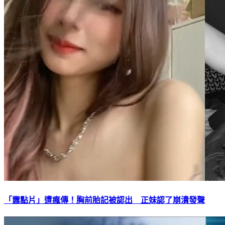
「露點片」遭瘋傳！胸前胎記被認出 正妹認了崩潰發聲