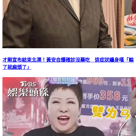
才剛宣布結束北漂！黃安自爆確診沒藥吃 這症狀纏身嘆「輸
了就麻煩了」