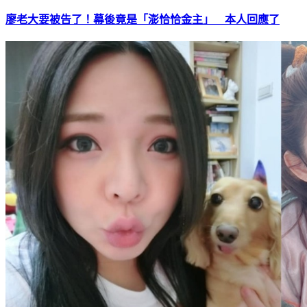
廖老大要被告了！幕後竟是「澎恰恰金主」 本人回應了