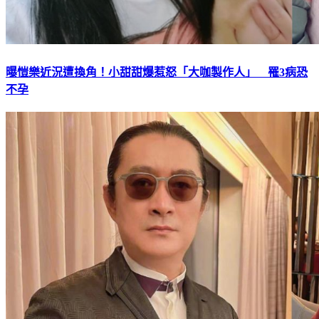
曝愷樂近況遭換角！小甜甜爆惹怒「大咖製作人」 罹3病恐
不孕