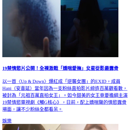
19禁情慾片公開！全裸激戰「嬌喘愛撫」女星從影最露骨
以一首〈Up & Down〉爆紅成「逆襲女團」的EXID，成員
Hani（安喜延）當年因為一支粉絲直拍影片締造百萬觀看數，
被封為「元祖百萬直拍女王」。如今甜美的女王竟要擔綱主演
19禁情慾電視劇《觸G核心》，日前，配上嬌喘聲的情慾露骨
場面，讓不少粉絲全都看呆。
娛樂