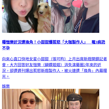
曝愷樂近況遭換角！小甜甜爆惹怒「大咖製作人」 罹3病恐
不孕
向來心直口快地女星小甜甜（張可昀）上月出席新戲開鏡記者
會，大方回答好友愷樂（蝴蝶姐姐）消失演藝圈2年來的近
況，卻遭週刊爆出惹怒新戲製作人，被火速遭「換角」內幕曝
光。
娛樂