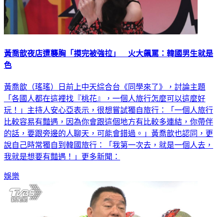
黃喬歆夜店遭襲胸「摸完被強拉」 火大飆罵：韓國男生就是
色
黃喬歆（瑤瑤）日前上中天綜合台《同學來了》，討論主題
「各國人都在這裡找『桃花』，一個人旅行怎麼可以這麼好
玩！」主持人安心亞表示，很想嘗試獨自旅行：「一個人旅行
比較容易有豔遇，因為你會跟這個地方有比較多連結，你帶伴
的話，要跟旁邊的人聊天，可能會錯過。」黃喬歆也認同，更
說自己時常獨自到韓國旅行：「我第一次去，就是一個人去，
我就是想要有豔遇！」更多新聞：
娛樂