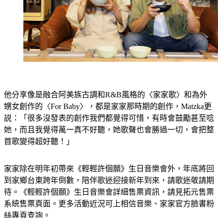
他分享像是融合阿美族古調和R&B風格的〈家家歌〉和為外
甥女創作的〈For Baby〉，都是家家那時期的創作，Matzka更
説：「很多沒發表的創作我們都覺得可惜，有時會鼓勵甚至唸
她，而且我覺得萬一真不好聽，她歌聲也會勝過一切，會把整
首歌變得超好聽！」
家家除在明年初帶來《輕輕許個願》生日音樂會外，年底將回
到家鄉台東跨年倒數，陪伴歌迷迎接新年到來，請歌迷敬請期
待。《輕輕許個願》生日音樂會詳細售票資訊，請見拓元售票
系統售票頁面。更多活動近況可上相信音樂、家家官方臉書粉
絲專頁查詢。