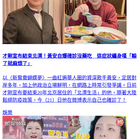
才剛宣布結束北漂！黃安自爆確診沒藥吃 這症狀纏身嘆「輸
了就麻煩了」
以〈新鴛鴦蝴蝶夢〉一曲紅遍華人圈的資深歌手黃安，定居對
岸多年，加上他政治立場鮮明，在網路上時常引發爭議。日前
才剛宣布要結束20年北京居住的「北漂生活」的他，隨著大陸
鬆綁防疫政策，今（21）日他在微博表示自己也確診了！
娛樂