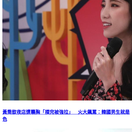
黃喬歆夜店遭襲胸「摸完被強拉」 火大飆罵：韓國男生就是
色