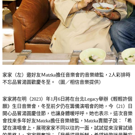
家家（左）邀好友Ｍatzka擔任音樂會的音樂總監，2人彩排時
不忘品嘗湯圓歡慶冬至。（圖／相信音樂提供）
家家將在明（2023）年1月6日將在台北Legacy舉辦《輕輕許個
願》生日音樂會，冬至前夕仍在籌備演唱會的她，今（21）日
開心品嘗湯圓慶佳節，也讓身體暖呼呼。她也表示，這次音樂
會找來多年好友Matzka擔任音樂總監，Matzka賣關子說：「希
望在演唱會上，展現家家不同以往的一面，試試從來沒嘗試過