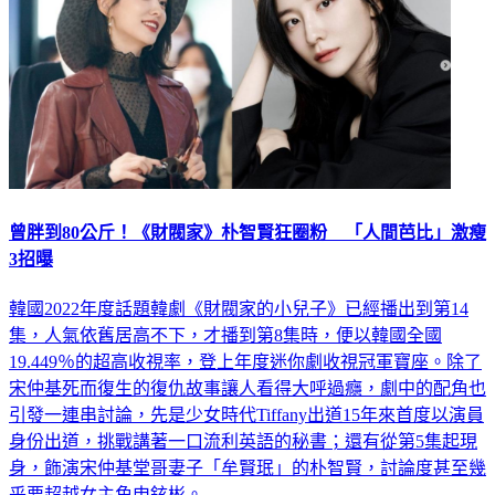
曾胖到80公斤！《財閥家》朴智賢狂圈粉 「人間芭比」激瘦
3招曝
韓國2022年度話題韓劇《財閥家的小兒子》已經播出到第14
集，人氣依舊居高不下，才播到第8集時，便以韓國全國
19.449％的超高收視率，登上年度迷你劇收視冠軍寶座。除了
宋仲基死而復生的復仇故事讓人看得大呼過癮，劇中的配角也
引發一連串討論，先是少女時代Tiffany出道15年來首度以演員
身份出道，挑戰講著一口流利英語的秘書；還有從第5集起現
身，飾演宋仲基堂哥妻子「牟賢珉」的朴智賢，討論度甚至幾
乎要超越女主角申鉉彬。