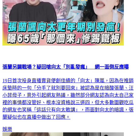
張蘭另闢戰場？疑回嗆向太「別亂發瘋」 網一面倒反應曝
19日首次投身直播賣貨便創佳績的「向太」陳嵐，因為在推銷
床墊時的一句「分手了就別要回來」被認為是在暗酸張蘭、汪
小菲母子，意外引起網友熱議，雖然部分網友認為向太自己家
裡的事情都沒管好、根本沒資格說三道四，但大多數圍觀吃瓜
的網友也笑稱「這話只有向太敢講」，而面對向太的暗諷，張
蘭疑似也在直播中做出了回應。
娛樂