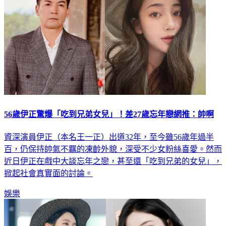
56歲伊正驚爆「吃到兄弟女兒」！差27歲忘年戀網推：帥啊
資深演員伊正（本名王一正）出道32年，至今雖56歲年過半
百，仍保持帥氣不羈的凍齡外貌，深受不少女粉絲喜愛。然而
近日伊正在戲中大談忘年之戀，甚至還「吃到兄弟的女兒」，
掀起社會真實面的討論。
娛樂