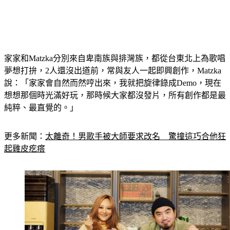
家家和Matzka分別來自卑南族與排灣族，都從台東北上為歌唱
夢想打拚，2人還沒出道前，常與友人一起即興創作，Matzka
說：「家家會自然而然哼出來，我就把旋律錄成Demo，現在
想想那個時光滿好玩，那時候大家都沒發片，所有創作都是最
純粹、最直覺的。」
更多新聞：
太離奇！男歌手被大師要求改名　驚撞這巧合他狂
起雞皮疙瘩