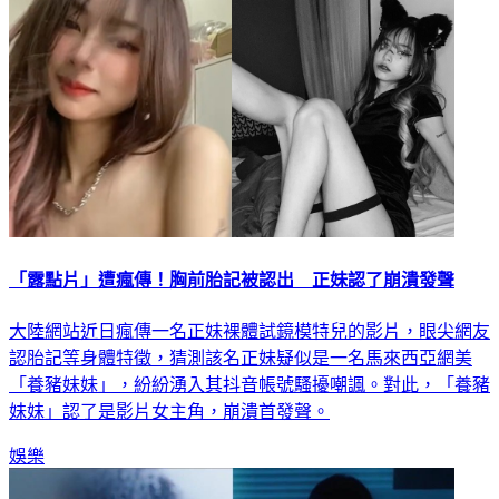
「露點片」遭瘋傳！胸前胎記被認出 正妹認了崩潰發聲
大陸網站近日瘋傳一名正妹裸體試鏡模特兒的影片，眼尖網友
認胎記等身體特徵，猜測該名正妹疑似是一名馬來西亞網美
「養豬妹妹」，紛紛湧入其抖音帳號騷擾嘲諷。對此，「養豬
妹妹」認了是影片女主角，崩潰首發聲。
娛樂