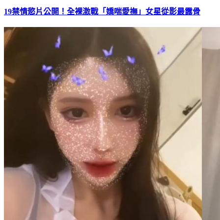
19禁情慾片公開！全裸激戰「嬌喘愛撫」女星從影最露骨