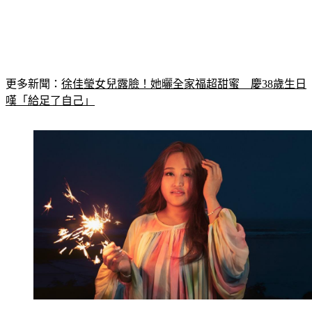
更多新聞：
徐佳瑩女兒露臉！她曬全家福超甜蜜　慶38歲生日
嘆「給足了自己」