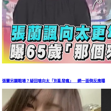
張蘭另闢戰場？疑回嗆向太「別亂發瘋」 網一面倒反應曝