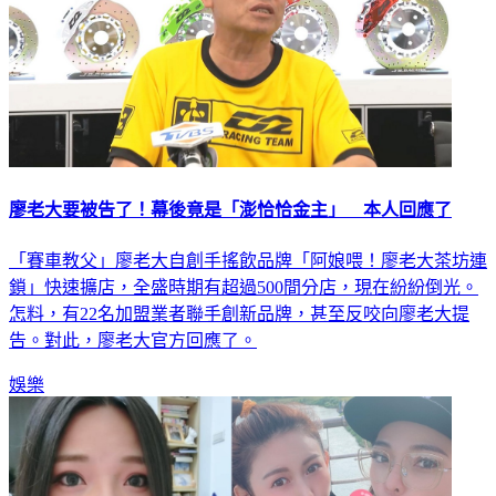
廖老大要被告了！幕後竟是「澎恰恰金主」 本人回應了
「賽車教父」廖老大自創手搖飲品牌「阿娘喂！廖老大茶坊連
鎖」快速擴店，全盛時期有超過500間分店，現在紛紛倒光。
怎料，有22名加盟業者聯手創新品牌，甚至反咬向廖老大提
告。對此，廖老大官方回應了。
娛樂