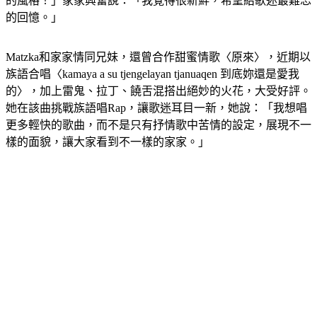
的風格！」家家興奮說：「我覺得很新鮮，希望給歌迷最難忘
的回憶。」
Matzka和家家情同兄妹，還曾合作甜蜜情歌〈原來〉，近期以
族語合唱〈kamaya a su tjengelayan tjanuaqen 到底妳還是愛我
的〉，加上雷鬼、拉丁、饒舌混搭出絕妙的火花，大受好評。
她在該曲挑戰族語唱Rap，讓歌迷耳目一新，她說：「我想唱
更多輕快的歌曲，而不是只有抒情歌中苦情的設定，展現不一
樣的面貌，讓大家看到不一樣的家家。」