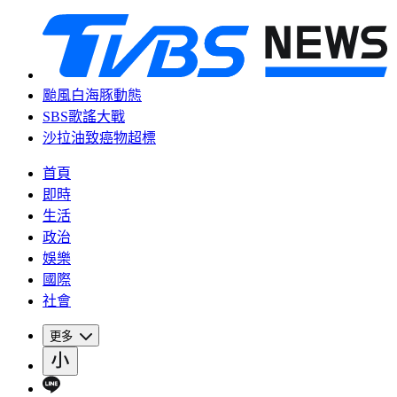
颱風白海豚動態
SBS歌謠大戰
沙拉油致癌物超標
首頁
即時
生活
政治
娛樂
國際
社會
更多