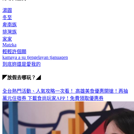
湯圓
冬至
卑南族
排灣族
家家
Matzka
輕輕許個願
kamaya a su tjengelayan tjanuaqen
到底妳還是愛我的
◤放假去哪玩？◢
全台熱門活動、人氣攻略一次看！
高雄美食優惠開搶！再抽
萬元住宿券
下載食尚玩家APP！免費領取優惠券