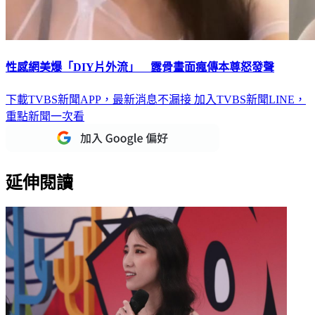
性感網美爆「DIY片外流」 露骨畫面瘋傳本尊怒發聲
下載TVBS新聞APP，最新消息不漏接
加入TVBS新聞LINE，
重點新聞一次看
延伸閱讀