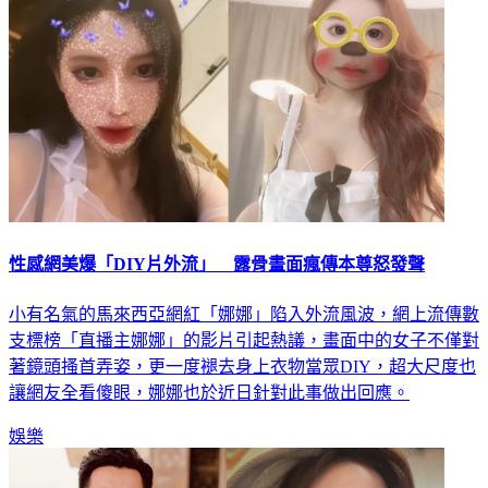
性感網美爆「DIY片外流」 露骨畫面瘋傳本尊怒發聲
小有名氣的馬來西亞網紅「娜娜」陷入外流風波，網上流傳數
支標榜「直播主娜娜」的影片引起熱議，畫面中的女子不僅對
著鏡頭搔首弄姿，更一度褪去身上衣物當眾DIY，超大尺度也
讓網友全看傻眼，娜娜也於近日針對此事做出回應。
娛樂