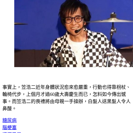
事實上，笠浩二近年身體狀況愈來愈嚴重，行動也得靠枴杖、
輪椅代步，上個月才過60歲大壽慶生而已，怎料如今傳出憾
事。而笠浩二的喪禮將由母親一手操辦，白髮人送黑髮人令人
鼻酸。
糖尿病
腦梗塞
資深男星