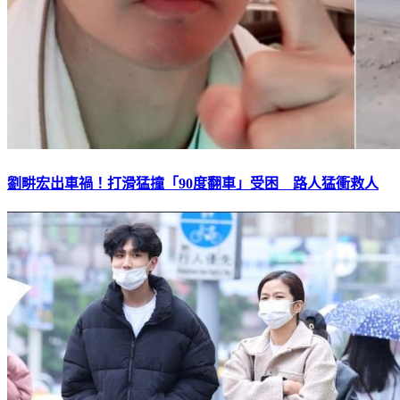
劉畊宏出車禍！打滑猛撞「90度翻車」受困 路人猛衝救人