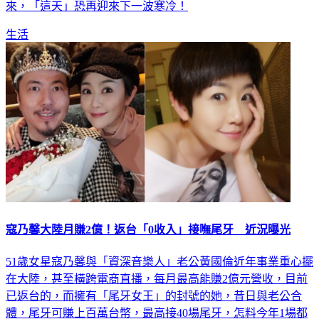
生活
寇乃馨大陸月賺2億！返台「0收入」接嘸尾牙 近況曝光
51歲女星寇乃馨與「資深音樂人」老公黃國倫近年事業重心擺
在大陸，甚至橫跨電商直播，每月最高能賺2億元營收，目前
已返台的，而擁有「尾牙女王」的封號的她，昔日與老公合
體，尾牙可賺上百萬台幣，最高接40場尾牙，怎料今年1場都
接不到。