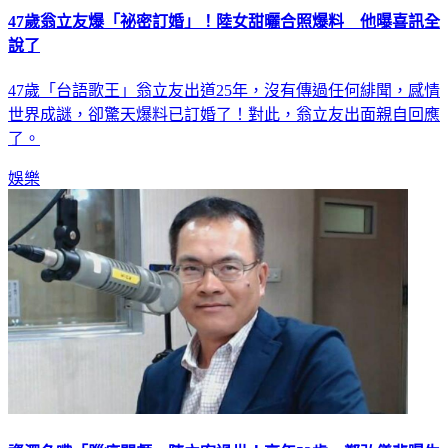
說了
47歲「台語歌王」翁立友出道25年，沒有傳過任何緋聞，感情
世界成謎，卻驚天爆料已訂婚了！對此，翁立友出面親自回應
了。
娛樂
資深名嘴「腦癌開顱」陳立宏過世！享年52歲 鄭弘儀悲曝生