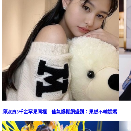
邱淑貞3千金罕見同框 仙氣爆棚網盛讚：果然不輸媽媽