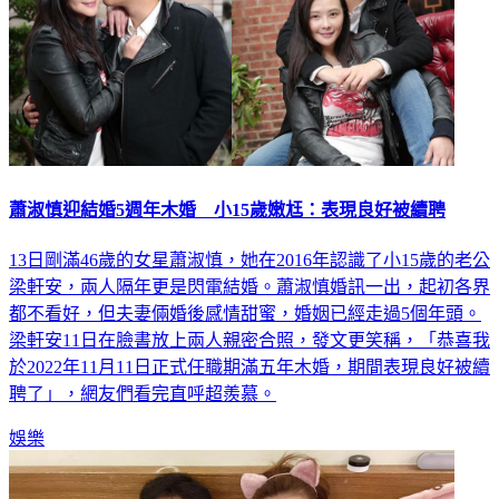
蕭淑慎迎結婚5週年木婚 小15歲嫩尪：表現良好被續聘
13日剛滿46歲的女星蕭淑慎，她在2016年認識了小15歲的老公
梁軒安，兩人隔年更是閃電結婚。蕭淑慎婚訊一出，起初各界
都不看好，但夫妻倆婚後感情甜蜜，婚姻已經走過5個年頭。
梁軒安11日在臉書放上兩人親密合照，發文更笑稱，「恭喜我
於2022年11月11日正式任職期滿五年木婚，期間表現良好被續
聘了」，網友們看完直呼超羨慕。
娛樂