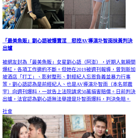
「最美魚販」劉心語被爆賣淫 怒控AV導演圤智雨抹黃判決
出爐
被網友封為「最美魚販」女星劉心語（阿澎），近期人氣瞬間
爆紅，各項工作邀約不斷。但她在2019被週刊報導，曾到新加
坡酒店「打工」、影射整形、對經紀人忘恩負義並暴力行事
等，劉心語認為是前經紀人、也是AV導演圤智雨（本名郭震
宇）向週刊爆料，一狀告上法院請求50萬損害賠償。日前判決
出爐，法官認為劉心語無法舉證是圤智雨爆料，判決免賠。
社會