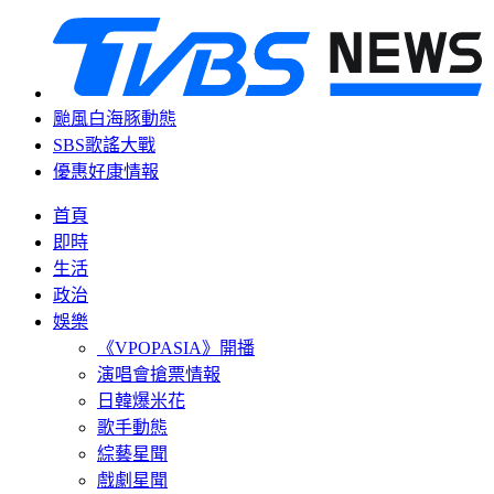
颱風白海豚動態
SBS歌謠大戰
優惠好康情報
首頁
即時
生活
政治
娛樂
《VPOPASIA》開播
演唱會搶票情報
日韓爆米花
歌手動態
綜藝星聞
戲劇星聞