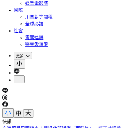
娛樂電影院
國際
川普對等關稅
全球必讀
社會
毒駕連爆
警察愛無限
更多
快訊