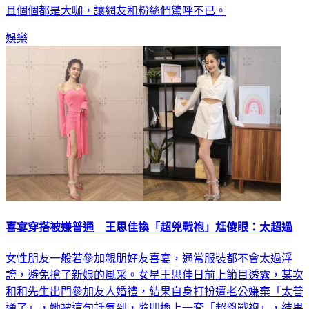
曬出一張聚餐合照，只見陶子和5位高顏值女星合體同框，而
且個個都是大咖，讓網友和粉絲們驚呼不已。
娛樂
喜宴穿搭被嫌普通 王思佳換「超兇戰袍」尪傻眼：太超過
女性朋友一般若參加親朋好友喜宴，通常服裝都不會太過浮
誇，避免搶了新娘的風采。女星王思佳日前上節目透露，某次
和和先生出門參加友人婚禮，結果自身打扮遭老公嫌棄「太普