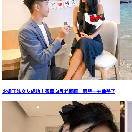
求婚正妹女友成功！香蕉向月老還願 籤詩一抽他哭了