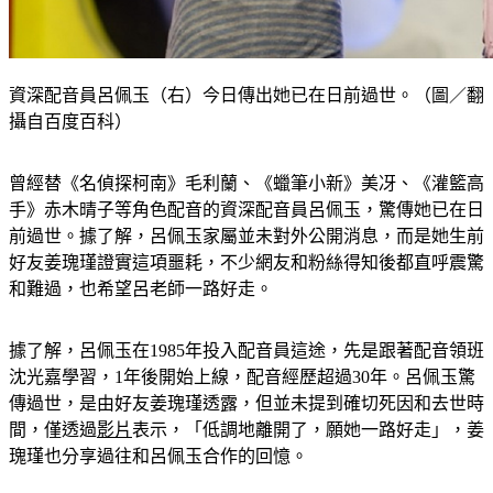
資深配音員呂佩玉（右）今日傳出她已在日前過世。（圖／翻
攝自百度百科）
曾經替《名偵探柯南》毛利蘭、《蠟筆小新》美冴、《灌籃高
手》赤木晴子等角色配音的資深配音員呂佩玉，驚傳她已在日
前過世。據了解，呂佩玉家屬並未對外公開消息，而是她生前
好友姜瑰瑾證實這項噩耗，不少網友和粉絲得知後都直呼震驚
和難過，也希望呂老師一路好走。
據了解，呂佩玉在1985年投入配音員這途，先是跟著配音領班
沈光嘉學習，1年後開始上線，配音經歷超過30年。呂佩玉驚
傳過世，是由好友姜瑰瑾透露，但並未提到確切死因和去世時
間，僅透過
影片
表示，「低調地離開了，願她一路好走」，姜
瑰瑾也分享過往和呂佩玉合作的回憶。