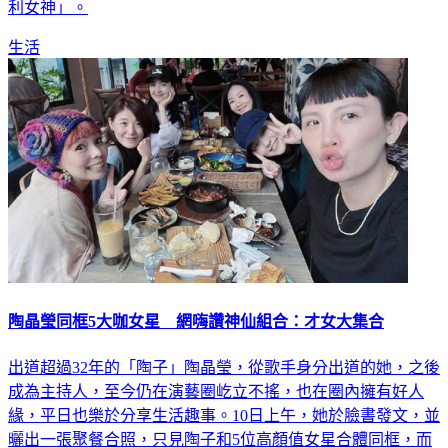
「Passion Sisters」的成員妮可，球迷和網友們都盛讚她是「勝
利女神」。
生活
陶晶瑩同框5大咖女星 網嗨讚神仙組合：才女大集合
出道超過32年的「陶子」陶晶瑩，從歌手身分出道的她，之後
成為主持人，至今仍在演藝圈屹立不搖，也在圈內擁有好人
緣，平日也樂於分享生活趣事。10日上午，她於臉書發文，並