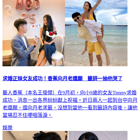
娛樂
求婚正妹女友成功！香蕉向月老還願 籤詩一抽他哭了
藝人香蕉（本名王俊傑）在9月初，向小9歲的女友Timmy求婚
成功，消息一出各界紛紛獻上祝福。近日兩人一起到台中向月
老還願，還向月老求籤，沒想到當他一看到籤詩內容後，讓他
當場忍不住哽咽落淚。
娛樂