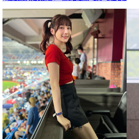
73歲潘迎紫現在長這樣！「無罩自拍照」曝光 網全看傻