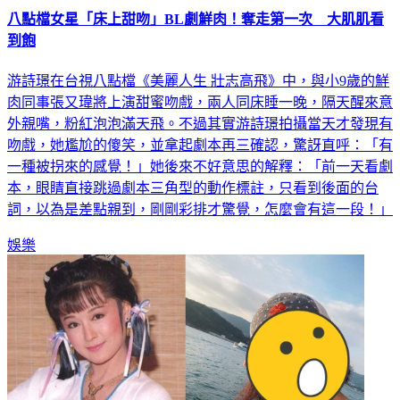
八點檔女星「床上甜吻」BL劇鮮肉！奪走第一次 大肌肌看
到飽
游詩璟在台視八點檔《美麗人生 壯志高飛》中，與小9歲的鮮
肉同事張又瑋將上演甜蜜吻戲，兩人同床睡一晚，隔天醒來意
外親嘴，粉紅泡泡滿天飛。不過其實游詩璟拍攝當天才發現有
吻戲，她尷尬的傻笑，並拿起劇本再三確認，驚訝直呼：「有
一種被拐來的感覺！」她後來不好意思的解釋：「前一天看劇
本，眼睛直接跳過劇本三角型的動作標註，只看到後面的台
詞，以為是差點親到，剛剛彩排才驚覺，怎麼會有這一段！」
娛樂