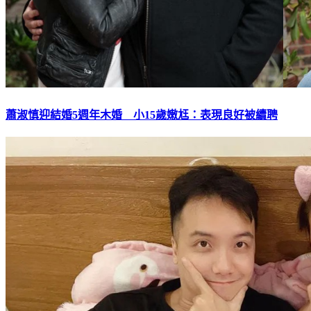
蕭淑慎迎結婚5週年木婚 小15歲嫩尪：表現良好被續聘