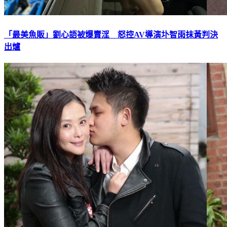
「最美魚販」劉心語被爆賣淫 怒控AV導演圤智雨抹黃判決
出爐