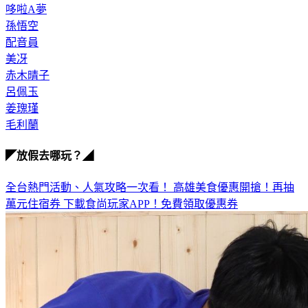
哆啦A夢
孫悟空
配音員
美冴
赤木晴子
呂佩玉
姜瑰瑾
毛利蘭
◤放假去哪玩？◢
全台熱門活動、人氣攻略一次看！
高雄美食優惠開搶！再抽
萬元住宿券
下載食尚玩家APP！免費領取優惠券