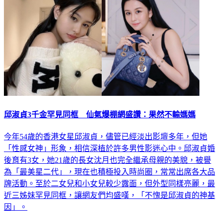
邱淑貞3千金罕見同框 仙氣爆棚網盛讚：果然不輸媽媽
今年54歲的香港女星邱淑貞，儘管已經淡出影壇多年，但她
「性感女神」形象，相信深植於許多男性影迷心中。邱淑貞婚
後育有3女，她21歲的長女沈月也完全繼承母親的美貌，被譽
為「最美星二代」，現在也積極投入時尚圈，常常出席各大品
牌活動。至於二女兒和小女兒較少露面，但外型同樣亮麗，最
近三姊妹罕見同框，讓網友們均盛嘆，「不愧是邱淑貞的神基
因」。