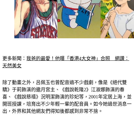
更多新聞：
我爸的最愛！他曝「香港4大女神」合照　網讚：
天然美女
除了動畫之外，呂佩玉也曾配音過不少戲劇，像是《絕代雙
驕》于莉飾演的邀月宮主、《戲說乾隆2》江淑娜飾演的春
喜、《戲說慈禧》況明潔飾演的珍妃等，2001年定居上海，並
開班授課，培育出不少年輕一輩的配音員。如今她過世消息一
出，外界和其他網友們得知後都感到非常不捨。