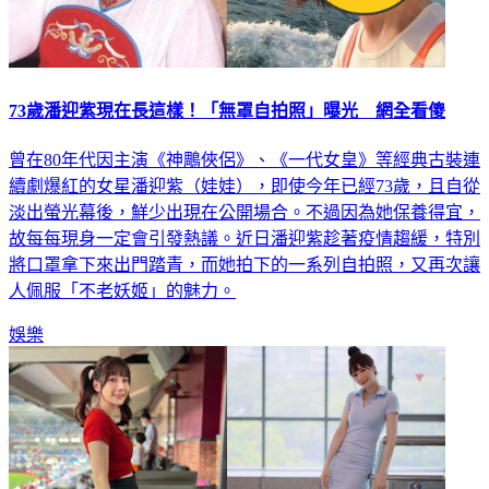
73歲潘迎紫現在長這樣！「無罩自拍照」曝光 網全看傻
曾在80年代因主演《神鵰俠侶》、《一代女皇》等經典古裝連
續劇爆紅的女星潘迎紫（娃娃），即使今年已經73歲，且自從
淡出螢光幕後，鮮少出現在公開場合。不過因為她保養得宜，
故每每現身一定會引發熱議。近日潘迎紫趁著疫情趨緩，特別
將口罩拿下來出門踏青，而她拍下的一系列自拍照，又再次讓
人佩服「不老妖姬」的魅力。
娛樂