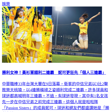
娛樂
勝利女神！黃衫軍順利二連霸 妮可更狂先「個人三連霸」
中華職棒33年台灣大賽在9日落幕，衛冕的中信兄弟以3比2擊
敗樂天桃猿，以4連勝橫掃之姿順利完成二連霸，許多球員和
球迷都高喊明年三連霸。不過，有球迷發現，其中有1名女孩
先一步在中信兄弟之前完成三連霸，這個人就是啦啦隊