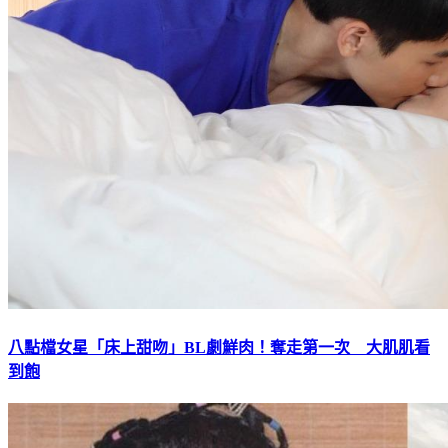
八點檔女星「床上甜吻」BL劇鮮肉！奪走第一次 大肌肌看
到飽