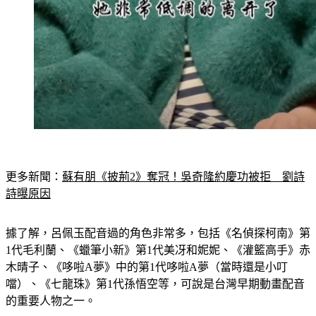
更多新聞：
蘇有朋《披荊2》奪冠！吳奇隆約慶功被拒　劉詩
詩曝原因
據了解，呂佩玉配音過的角色非常多，包括《名偵探柯南》第
1代毛利蘭、《蠟筆小新》第1代美冴和妮妮、《灌籃高手》赤
木晴子、《哆啦A夢》中的第1代哆啦A夢（當時還是小叮
噹）、《七龍珠》第1代孫悟空等，可說是台灣早期動畫配音