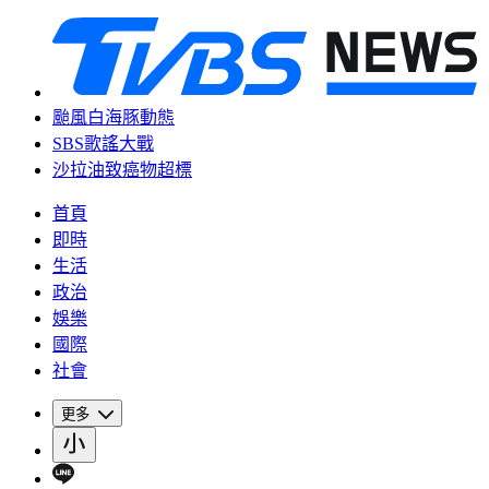
颱風白海豚動態
SBS歌謠大戰
沙拉油致癌物超標
首頁
即時
生活
政治
娛樂
國際
社會
更多