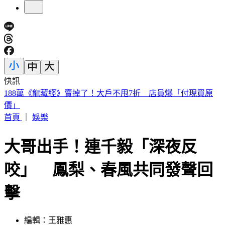
快訊
遠見天下創辦人高希均90歲辭世！「長壽5秘訣」曝 醫生也
認同
首頁
｜
娛樂
大哥出手！連千毅「深夜反
咬」 鳳梨、春風共同發聲回
擊
編輯：王雅惠