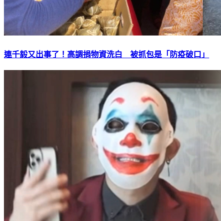
連千毅又出事了！高調捐物資洗白 被抓包是「防疫破口」