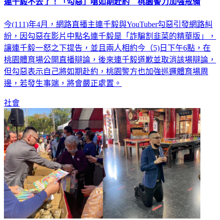
連千毅不去了！「勾惡」嗆如期赴約 桃園警力加強戒備
今(111)年4月，網路直播主連千毅與YouTuber勾惡引發網路糾
紛，因勾惡在影片中點名連千毅是「詐騙割韭菜的精華版」，
讓連千毅一怒之下提告，並且兩人相約今（5)日下午6點，在
桃園體育場公開直播辯論，後來連千毅道歉並取消該場辯論，
但勾惡表示自己將如期赴約，桃園警方也加強巡邏體育場周
邊，若發生事端，將會嚴正處置。
社會