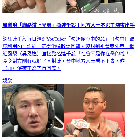
鳳梨嗆「聯絡道上兄弟」撕連千毅！地方人士不忍了深夜出手
網紅連千毅近日遭到YouTuber「勾起你心中的惡」（勾惡）踢
爆利用NFT詐騙，氣得他猛幹譙回擊。沒想到引發案外案，網
紅鳳梨（吳泓逸）直接點名連千毅「社會不是你在喬的啦！」
命令對方剛好就好了。對此，台中地方人士看不下去，昨
（28）深夜不忍了首回應。
娛樂