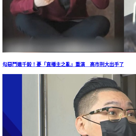
勾惡鬥連千毅！憂「直播主之亂」重演 高市刑大出手了