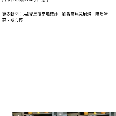
更多新聞：
5歲兒反覆高燒確診！劉香慈焦急崩潰「陪喝清
冠、唸心經」