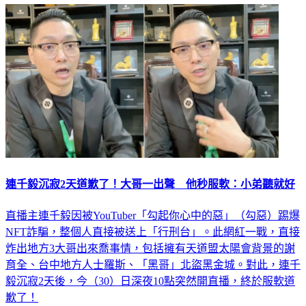
連千毅沉寂2天道歉了！大哥一出聲 他秒服軟：小弟聽就好
直播主連千毅因被YouTuber「勾起你心中的惡」（勾惡）踢爆
NFT詐騙，整個人直接被送上「行刑台」。此網紅一戰，直接
炸出地方3大哥出來喬事情，包括擁有天道盟太陽會背景的謝
育全、台中地方人士羅斯、「黑哥」北盜黑金城。對此，連千
毅沉寂2天後，今（30）日深夜10點突然開直播，終於服軟道
歉了！