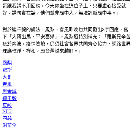
哥跟我講不用回應，今天你坐在這位子上，只要虛心接受就
好。講句實在話，他們並非局中人，無法評斷局中事。」
對於連千毅的說法，鳳梨、春風昨晚也共同發出8字回應，寫
下「大哥出馬，平安喜樂」。鳳梨還特別補充：「羅斯兄辛苦
疲於奔波，疫情險峻，仍須社會各界共同齊心協力，網路世界
理應乾淨、祥和，願台灣越來越好。」
鳳梨
羅斯
大哥
春風
黑金城
連千毅
反咬
NFT
勾惡
謝育全