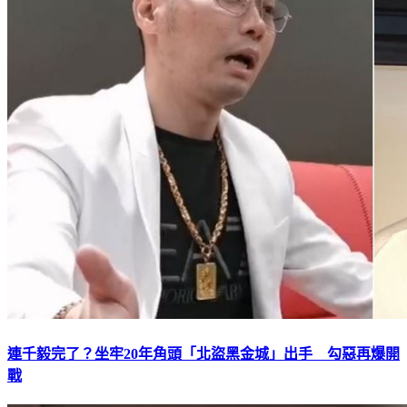
連千毅完了？坐牢20年角頭「北盜黑金城」出手 勾惡再爆開
戰