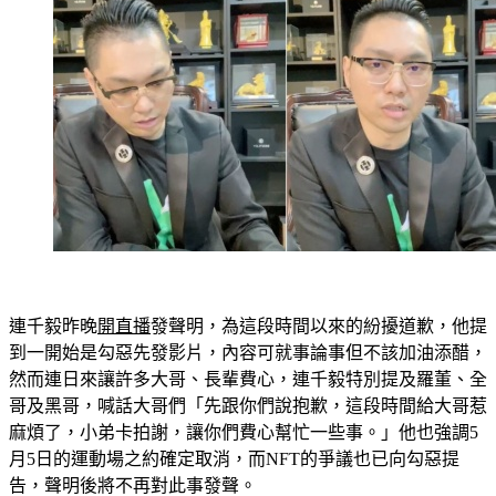
連千毅昨晚
開直播
發聲明，為這段時間以來的紛擾道歉，他提
到一開始是勾惡先發影片，內容可就事論事但不該加油添醋，
然而連日來讓許多大哥、長輩費心，連千毅特別提及羅董、全
哥及黑哥，喊話大哥們「先跟你們說抱歉，這段時間給大哥惹
麻煩了，小弟卡拍謝，讓你們費心幫忙一些事。」他也強調5
月5日的運動場之約確定取消，而NFT的爭議也已向勾惡提
告，聲明後將不再對此事發聲。