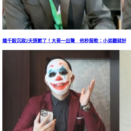
連千毅沉寂2天道歉了！大哥一出聲 他秒服軟：小弟聽就好