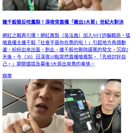
連千毅狠反咬鳳梨！深夜突直播「搬出3大哥」世紀大對決
網紅之戰再引爆！網紅鳳梨（吳泓逸）加入NFT詐騙戰局，猛
嗆直播主連千毅「社會不是你在喬的啦！」引起地方角頭動
盪，紛紛出來出面。對此，連千毅也刪除謾罵的發文，沉寂2
天後，今（30）日深夜10點突然直播嗆鳳梨，「先檢討好自
己。」期間還提及幕後3大哥出來喬的事情。
娛樂