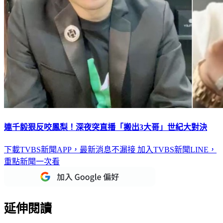
連千毅狠反咬鳳梨！深夜突直播「搬出3大哥」世紀大對決
下載TVBS新聞APP，最新消息不漏接
加入TVBS新聞LINE，
重點新聞一次看
延伸閱讀