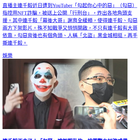
直播主連千毅近日遭到YouTuber「勾起你心中的惡」（勾惡）
指控用NFT詐騙，被送上公開「行刑台」，炸出各地角頭支
援。其中連千毅「幕後大哥」謝育全緩頰，使得連千毅、勾惡
兩方下架影片。殊不知戰爭又悄悄開啟，不只有連千毅有大哥
依靠，勾惡背後也有個角頭、人稱「北盜」黑金城相挺，再手
撕連千毅。
娛樂