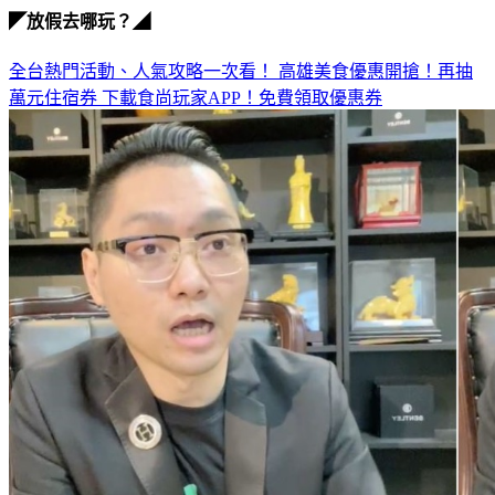
◤放假去哪玩？◢
全台熱門活動、人氣攻略一次看！
高雄美食優惠開搶！再抽
萬元住宿券
下載食尚玩家APP！免費領取優惠券