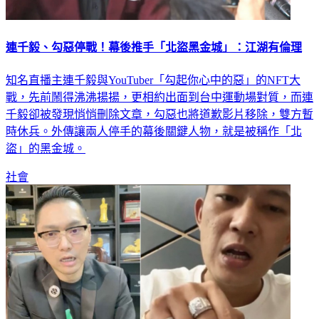
連千毅、勾惡停戰！幕後推手「北盜黑金城」：江湖有倫理
知名直播主連千毅與YouTuber「勾起你心中的惡」的NFT大
戰，先前鬧得沸沸揚揚，更相約出面到台中運動場對質，而連
千毅卻被發現悄悄刪除文章，勾惡也將道歉影片移除，雙方暫
時休兵。外傳讓兩人停手的幕後關鍵人物，就是被稱作「北
盜」的黑金城。
社會