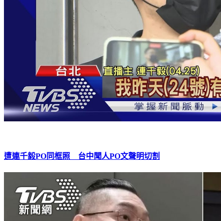
遭連千毅PO同框照 台中聞人PO文聲明切割