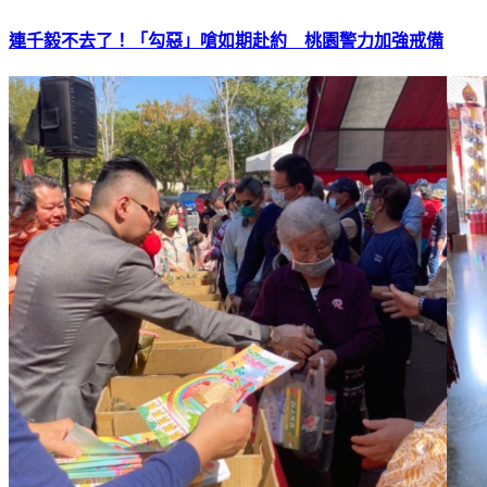
連千毅不去了！「勾惡」嗆如期赴約 桃園警力加強戒備