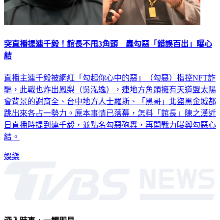
突直播提連千毅！館長不甩3角頭 轟勾惡「錯誤百出」曝心
結
直播主連千毅被網紅「勾起你心中的惡」（勾惡）指控NFT詐
騙，此戰也炸出鳳梨（吳泓逸），連地方角頭擁有天道盟太陽
會背景的謝育全、台中地方人士羅斯、「黑哥」北盜黑金城都
跳出來各占一勢力。原本事情已落幕，怎料「館長」陳之漢近
日直播時提到連千毅，並點名勾惡砲轟，再開戰力曝與勾惡心
結。
娛樂