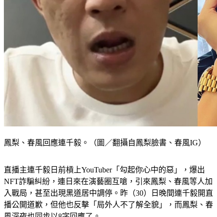
鳳梨、春風回應連千毅。（圖／翻攝自鳳梨臉書、春風IG）
直播主連千毅日前槓上YouTuber「勾起你心中的惡」，爆出
NFT詐騙糾紛，連日來在演藝圈互嗆，引來鳳梨、春風等人加
入戰局，甚至出現黑道居中調停。昨（30）日晚間連千毅開直
播公開道歉，但他也反擊「局外人不了解全貌」，而鳳梨、春
風深夜也同步以8字回應了。