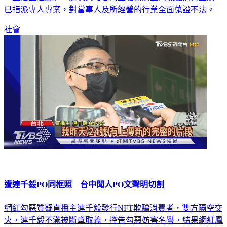
已指派專人專案，對當事人及所經營的行業全面蒐證不法。
社會
遭連千毅PO同框照 台中聞人PO文聲明切割
網紅勾惡質疑直播主連千毅發行NFT欺騙消費者，雙方隔空交
火，連千毅不滿被斷章取義，控告勾惡妨害名譽，結果網紅鳳