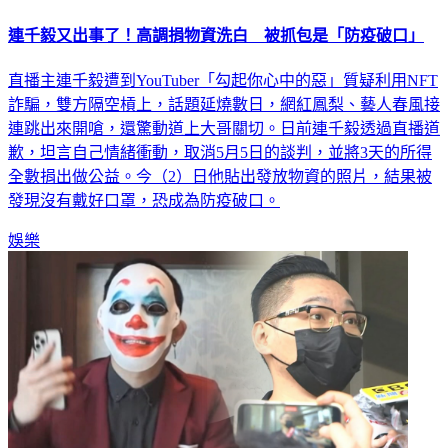
連千毅又出事了！高調捐物資洗白 被抓包是「防疫破口」
直播主連千毅遭到YouTuber「勾起你心中的惡」質疑利用NFT
詐騙，雙方隔空槓上，話題延燒數日，網紅鳳梨、藝人春風接
連跳出來開嗆，還驚動道上大哥關切。日前連千毅透過直播道
歉，坦言自己情緒衝動，取消5月5日的談判，並將3天的所得
全數捐出做公益。今（2）日他貼出發放物資的照片，結果被
發現沒有戴好口罩，恐成為防疫破口。
娛樂