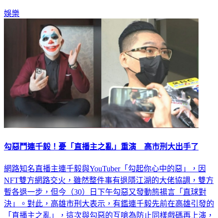
娛樂
勾惡鬥連千毅！憂「直播主之亂」重演 高市刑大出手了
網路知名直播主連千毅與YouTuber「勾起你心中的惡」，因
NFT雙方網路交火，雖然整件事有退隱江湖的大佬協調，雙方
暫各退一步，但今（30）日下午勾惡又發動態揚言「直球對
決」。對此，高雄市刑大表示，有鑑連千毅先前在高雄引發的
「直播主之亂」，這次與勾惡的互嗆為防止同樣戲碼再上演，