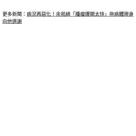
更多新聞：
病況再惡化！余苑綺「腫瘤爆開太快」拖病體現身
向他道謝