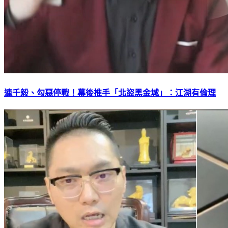
連千毅、勾惡停戰！幕後推手「北盜黑金城」：江湖有倫理