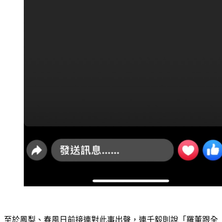
至於鳳梨、春風日前接連對此事出聲，連千毅則說「羅董跟全