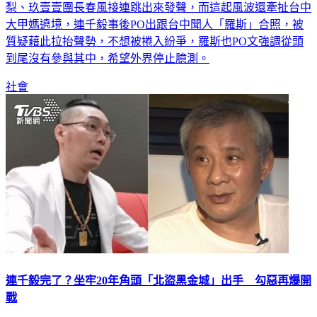
梨、玖壹壹團長春風接連跳出來發聲，而這起風波還牽扯台中
大甲媽遶境，連千毅事後PO出跟台中聞人「羅斯」合照，被
質疑藉此拉抬聲勢，不想被捲入紛爭，羅斯也PO文強調從頭
到尾沒有參與其中，希望外界停止臆測。
社會
連千毅完了？坐牢20年角頭「北盜黑金城」出手 勾惡再爆開
戰