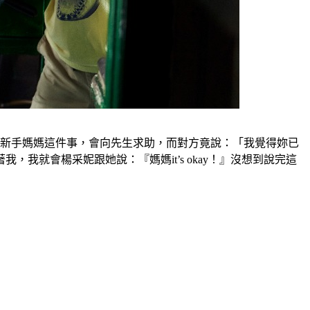
當新手媽媽這件事，會向先生求助，而對方竟說：「我覺得妳已
就會楊采妮跟她說：『媽媽it’s okay！』沒想到說完這