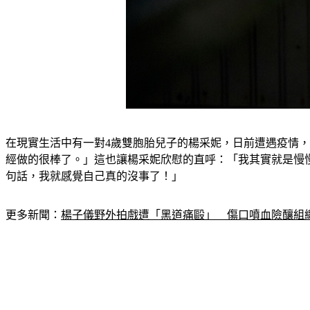
在現實生活中有一對4歲雙胞胎兒子的楊采妮，日前遭遇疫情
經做的很棒了。」這也讓楊采妮欣慰的直呼：「我其實就是慢慢找
句話，我就感覺自己真的沒事了！」
更多新聞：
楊子儀野外拍戲遭「黑道痛毆」　傷口噴血險釀組