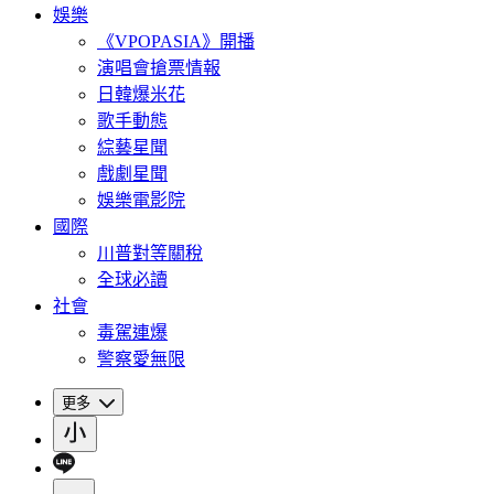
娛樂
《VPOPASIA》開播
演唱會搶票情報
日韓爆米花
歌手動態
綜藝星聞
戲劇星聞
娛樂電影院
國際
川普對等關稅
全球必讀
社會
毒駕連爆
警察愛無限
更多