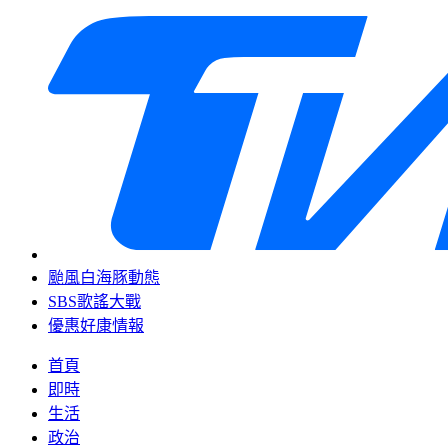
颱風白海豚動態
SBS歌謠大戰
優惠好康情報
首頁
即時
生活
政治