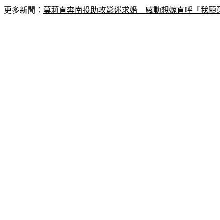
更多新聞：
莫莉直奔南投助攻影迷求婚　感動想嫁直呼「我願