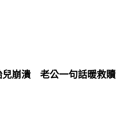
胎兒崩潰 老公一句話暖救贖