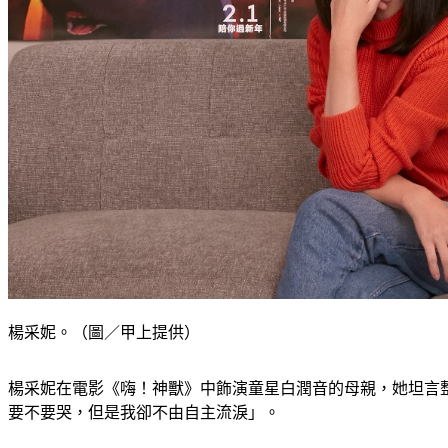
楊采妮。（圖／甲上提供）
楊采妮在電影《嗨！神獸》中飾演童星白潤音的母親，她坦言
要不要哭，但是我卻不由自主流淚」。