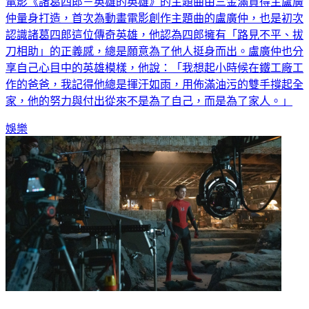
電影《諸葛四郎－英雄的英雄》的主題曲由三金滿貫得主盧廣
仲量身打造，首次為動畫電影創作主題曲的盧廣仲，也是初次
認識諸葛四郎這位傳奇英雄，他認為四郎擁有「路見不平、拔
刀相助」的正義感，總是願意為了他人挺身而出。盧廣仲也分
享自己心目中的英雄模樣，他說：「我想起小時候在鐵工廠工
作的爸爸，我記得他總是揮汗如雨，用佈滿油污的雙手撐起全
家，他的努力與付出從來不是為了自己，而是為了家人。」
娛樂