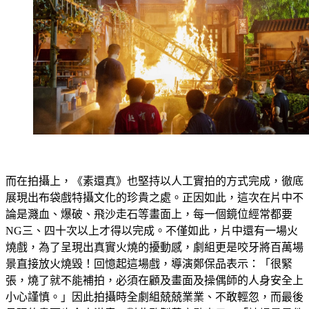
而在拍攝上，《素還真》也堅持以人工實拍的方式完成，徹底
展現出布袋戲特攝文化的珍貴之處。正因如此，這次在片中不
論是濺血、爆破、飛沙走石等畫面上，每一個鏡位經常都要
NG三、四十次以上才得以完成。不僅如此，片中還有一場火
燒戲，為了呈現出真實火燒的擾動感，劇組更是咬牙將百萬場
景直接放火燒毀！回憶起這場戲，導演鄭保品表示：「很緊
張，燒了就不能補拍，必須在顧及畫面及操偶師的人身安全上