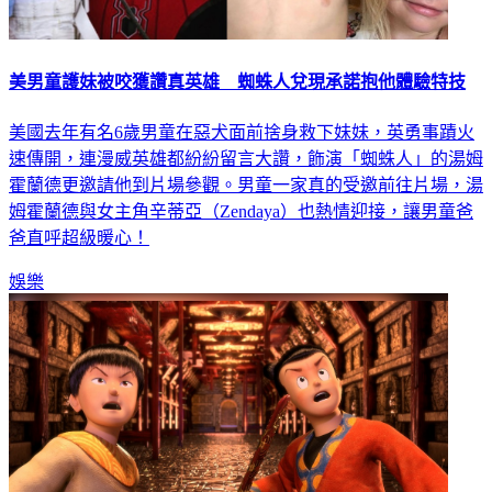
美男童護妹被咬獲讚真英雄 蜘蛛人兌現承諾抱他體驗特技
美國去年有名6歲男童在惡犬面前捨身救下妹妹，英勇事蹟火
速傳開，連漫威英雄都紛紛留言大讚，飾演「蜘蛛人」的湯姆
霍蘭德更邀請他到片場參觀。男童一家真的受邀前往片場，湯
姆霍蘭德與女主角辛蒂亞（Zendaya）也熱情迎接，讓男童爸
爸直呼超級暖心！
娛樂