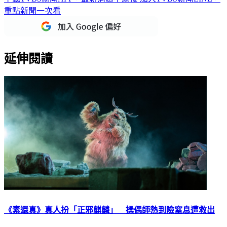
下載TVBS新聞APP，最新消息不漏接
加入TVBS新聞LINE，
重點新聞一次看
延伸閱讀
《素還真》真人扮「正邪麒麟」 操偶師熱到險窒息遭救出