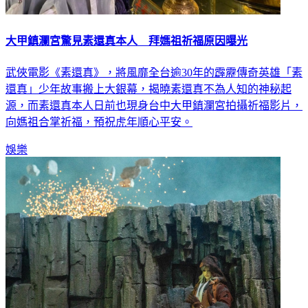
大甲鎮瀾宮驚見素還真本人 拜媽祖祈福原因曝光
武俠電影《素還真》，將風靡全台逾30年的霹靂傳奇英雄「素
還真」少年故事搬上大銀幕，揭曉素還真不為人知的神秘起
源，而素還真本人日前也現身台中大甲鎮瀾宮拍攝祈福影片，
向媽祖合掌祈福，預祝虎年順心平安。
娛樂