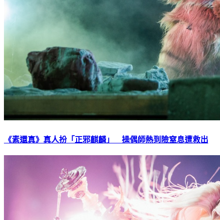
《素還真》真人扮「正邪麒麟」 操偶師熱到險窒息遭救出