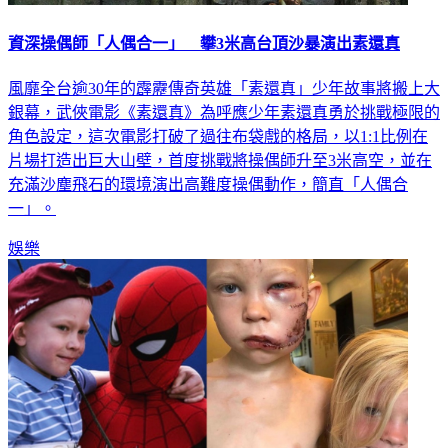
資深操偶師「人偶合一」 攀3米高台頂沙暴演出素還真
風靡全台逾30年的霹靂傳奇英雄「素還真」少年故事將搬上大
銀幕，武俠電影《素還真》為呼應少年素還真勇於挑戰極限的
角色設定，這次電影打破了過往布袋戲的格局，以1:1比例在
片場打造出巨大山壁，首度挑戰將操偶師升至3米高空，並在
充滿沙塵飛石的環境演出高難度操偶動作，簡直「人偶合
一」。
娛樂