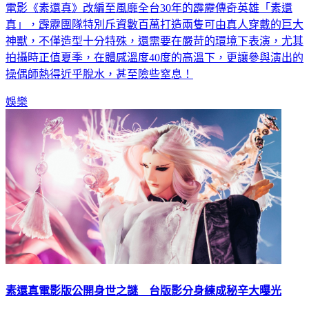
電影《素還真》改編至風靡全台30年的霹靂傳奇英雄「素還
真」，霹靂團隊特別斥資數百萬打造兩隻可由真人穿戴的巨大
神獸，不僅造型十分特殊，還需要在嚴苛的環境下表演，尤其
拍攝時正值夏季，在體感溫度40度的高溫下，更讓參與演出的
操偶師熱得近乎脫水，甚至險些窒息！
娛樂
素還真電影版公開身世之謎 台版影分身練成秘辛大曝光