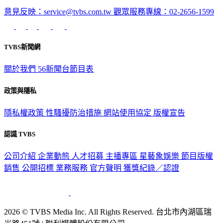
深入時事，一觸即見
意見反映：service@tvbs.com.tw
觀眾服務專線：02-2656-1599
TVBS新聞網
關於我們
56新聞台節目表
政策與隱私
隱私權政策
性騷擾防治措施
網站使用協定
版權宣告
認識 TVBS
公司介紹
企業動態
人才招募
主播專區
星藝象娛樂
節目版權
銷售
公開招標
業務服務
官方聲明
獲獎紀錄／認證