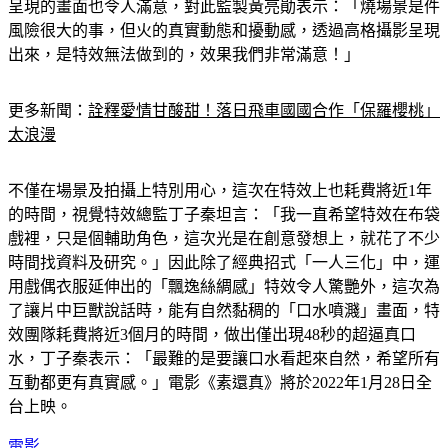
小心謹慎。」因此拍攝時全劇組兢兢業業、不敢輕忽，而最後
呈現的畫面也令人滿意，對此監製黃亮勛表示：「燒場景是件
風險很大的事，但火的真實動態和擾動感，透過高格攝影呈現
出來，是特效無法做到的，效果我們非常滿意！」
更多新聞：
詮釋愛情甘酸甜！落日飛車國國合作「保羅櫻桃」
太浪漫
不僅在場景及拍攝上特別用心，這次在特效上也耗費將近1年
的時間，視覺特效總監丁子秦坦言：「我一直希望特效在布袋
戲裡，只是個輔助角色，這次光是在創意發想上，就花了不少
時間找資料及研究。」因此除了經典招式「一人三化」中，運
用戲偶衣服延伸出的「飄逸絲綢感」特效令人驚艷外，這次為
了讓片中巨獸說話時，能有自然黏稠的「口水噴濺」畫面，特
效團隊耗費將近3個月的時間，做出僅出現48秒的超逼真口
水，丁子秦表示：「最難的是要讓口水看起來自然，希望所有
互動都更有真實感。」電影《素還真》將於2022年1月28日全
台上映。