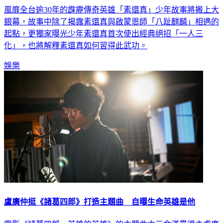
風靡全台逾30年的霹靂傳奇英雄「素還真」少年故事將搬上大
銀幕，故事中除了揭露素還真與啟蒙恩師「八趾麒麟」相遇的
起點，更獨家曝光少年素還真首次使出經典絕招「一人三
化」，也將解釋素還真如何習得此武功。
娛樂
盧廣仲挺《諸葛四郎》打造主題曲 自曝生命英雄是他