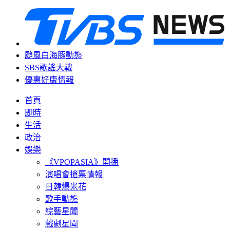
颱風白海豚動態
SBS歌謠大戰
優惠好康情報
首頁
即時
生活
政治
娛樂
《VPOPASIA》開播
演唱會搶票情報
日韓爆米花
歌手動態
綜藝星聞
戲劇星聞