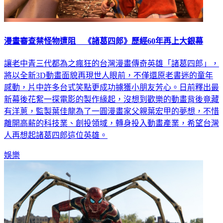
漫畫審查禁怪物遭阻 《諸葛四郎》歷經60年再上大銀幕
讓老中青三代都為之瘋狂的台灣漫畫傳奇英雄「諸葛四郎」，
將以全新3D動畫面貌再現世人眼前，不僅還原老書迷的童年
感動，片中許多台式笑點更成功擄獲小朋友芳心。日前釋出最
新幕後花絮一探電影的製作緣起，沒想到歡樂的動畫背後竟藏
有洋蔥，監製葉佳龍為了一圓漫畫家父親葉宏甲的夢想，不惜
離開高薪的科技業、創投領域，轉身投入動畫產業，希望台灣
人再想起諸葛四郎這位英雄。
娛樂