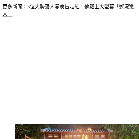
更多新聞：
5位大勢藝人靠廣告走紅！他躍上大螢幕「近況驚
人」