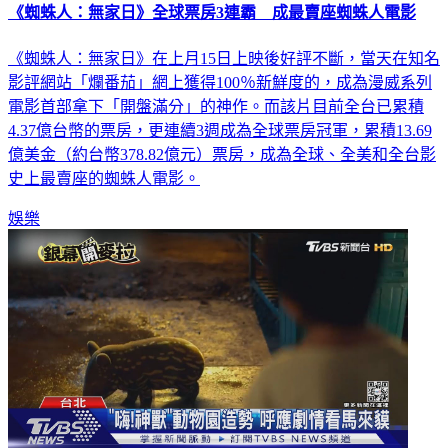
《蜘蛛人：無家日》全球票房3連霸 成最賣座蜘蛛人電影
《蜘蛛人：無家日》在上月15日上映後好評不斷，當天在知名
影評網站「爛番茄」網上獲得100％新鮮度的，成為漫威系列
電影首部拿下「開盤滿分」的神作。而該片目前全台已累積
4.37億台幣的票房，更連續3週成為全球票房冠軍，累積13.69
億美金（約台幣378.82億元）票房，成為全球、全美和全台影
史上最賣座的蜘蛛人電影。
娛樂