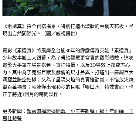
《素還真》採全實搭場景，特別打造出環狀的葉網天花板，呈
現出自然間隙光。（圖／威視提供）
電影《素還真》將風靡全台逾30年的霹靂傳奇英雄「素還真」
少年故事搬上大銀幕，為了帶給觀眾更寫實的觀影體驗，這次
電影大手筆在場景搭建、實拍特攝，以及3D特效上都費盡心
力。其中為了克服巨獸及戲偶的尺寸差異，打造出一座超巨大
洞窟並騰空拍攝；又為了呈現火焰的真實擾動感，不惜放火燒
毀百萬場景；就連僅出現48秒的巨獸「噴口水」特效畫面，也
花了將近3個月的時間製作。
更多新聞：
賴薇如握證據開戰「小三害離婚」揭十年糾纏　王
思佳發聲