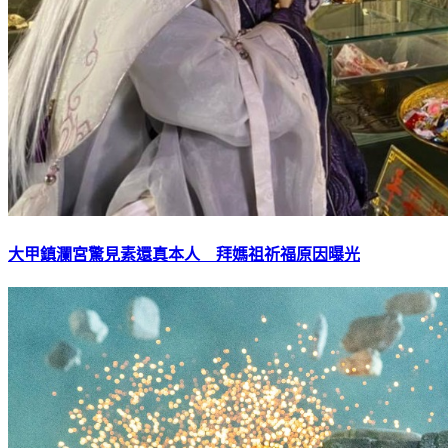
大甲鎮瀾宮驚見素還真本人 拜媽祖祈福原因曝光