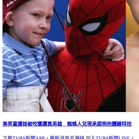
美男童護妹被咬獲讚真英雄 蜘蛛人兌現承諾抱他體驗特技