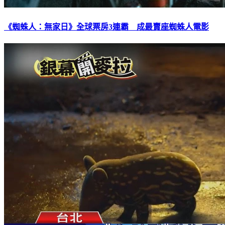
《蜘蛛人：無家日》全球票房3連霸 成最賣座蜘蛛人電影