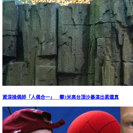
資深操偶師「人偶合一」 攀3米高台頂沙暴演出素還真