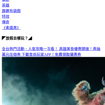
電影
英雄
霹靂布袋戲
特效
傳奇
《素還真》
◤放假去哪玩？◢
全台熱門活動、人氣攻略一次看！
高雄美食優惠開搶！再抽
萬元住宿券
下載食尚玩家APP！免費領取優惠券