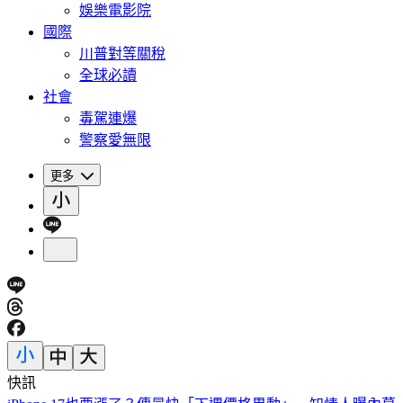
娛樂電影院
國際
川普對等關稅
全球必讀
社會
毒駕連爆
警察愛無限
更多
快訊