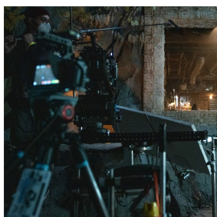
盧廣仲挺《諸葛四郎》打造主題曲 自曝生命英雄是他