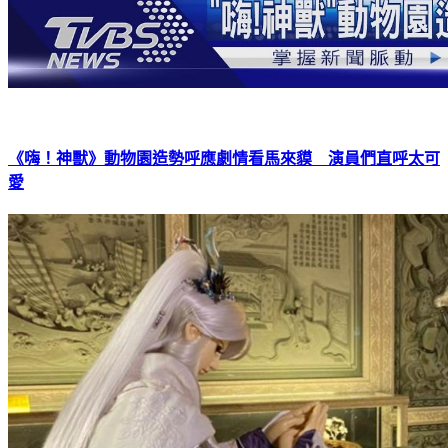
《嗨！神獸》動物園造勢呼應劇情看馬來貘 演員們直呼太可
愛