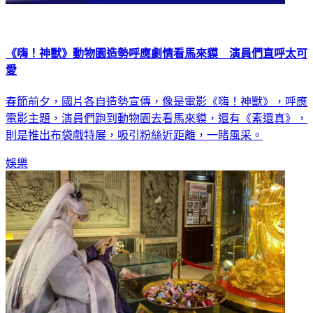
《嗨！神獸》動物園造勢呼應劇情看馬來貘 演員們直呼太可
愛
春節前夕，國片各自造勢宣傳，像是電影《嗨！神獸》，呼應
電影主題，演員們跑到動物園去看馬來貘，還有《素還真》，
則是推出布袋戲特展，吸引粉絲近距離，一睹風采。
娛樂