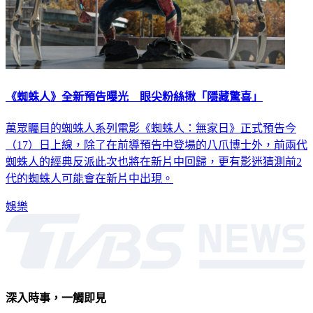
《蜘蛛人》全新預告曝光 眼尖粉絲揪「隱藏驚喜」
萬眾矚目的蜘蛛人系列電影《蜘蛛人：無家日》正式預告今
（17）日上線，除了在前導預告中登場的八爪博士外，前兩代
蜘蛛人的經典反派此次也將在新片中回歸，更有影迷猜測前2
代的蜘蛛人可能會在新片中出現。
娛樂