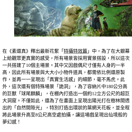
在《素還真》釋出最新花絮「
特攝特效篇
」中，為了在大銀幕
上給觀眾更真實的感受，所有場景皆採用實景搭設，所以這次
一共搭建了10個主場景。其中又因戲偶尺寸僅有人身的一半
高，因此所有場景與大大小小物件道具，都需依比例還原製
作，並再一一呈現出「真實生活感」的細節，毫不馬虎。此
外，這次還有個特殊場景「詭洞」，為了容納片中180公分高
的巨獸「球尾麒麟」，在棚內打造出一個約12立方公尺的超巨
大洞窟。不僅如此，還為了在畫面上呈現出陽光打在樹林間透
出的「自然間隙光」，特別打造出環狀的葉網天花板，並全程
將此場景升高至8公尺高空處拍攝，讓這場戲呈現出仙境般的
夢幻感！