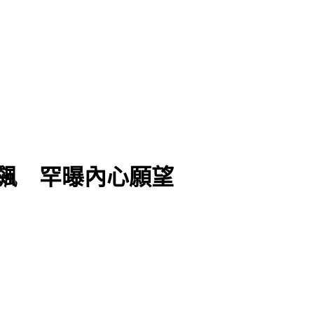
飆 罕曝內心願望