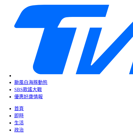
颱風白海豚動態
SBS歌謠大戰
優惠好康情報
首頁
即時
生活
政治