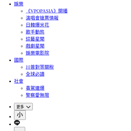
娛樂
《VPOPASIA》開播
演唱會搶票情報
日韓爆米花
歌手動態
綜藝星聞
戲劇星聞
娛樂電影院
國際
川普對等關稅
全球必讀
社會
毒駕連爆
警察愛無限
更多