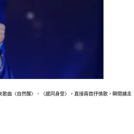
來歌曲〈自然醒〉、〈感同身受〉，直接兩首抒情歌，瞬間擄走