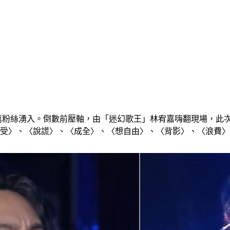
0萬粉絲湧入。倒數前壓軸，由「迷幻歌王」林宥嘉嗨翻現場，此次
身受〉、〈說謊〉、〈成全〉、〈想自由〉、〈背影〉、〈浪費