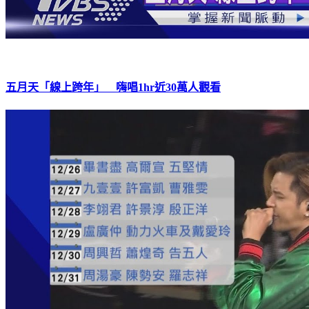
五月天「線上跨年」 嗨唱1hr近30萬人觀看