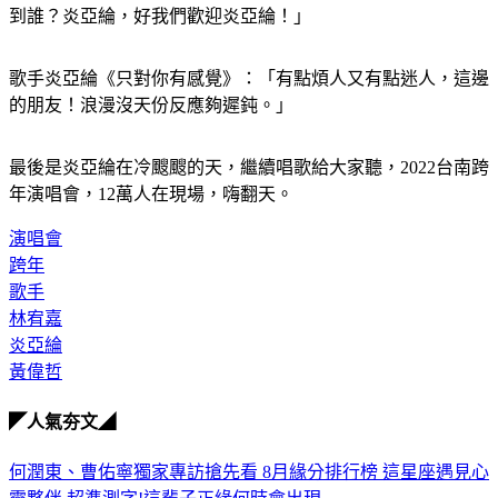
台南市長黃偉哲vs.歌迷：「接下來要看誰，炎亞綸！我聽不
到誰？炎亞綸，好我們歡迎炎亞綸！」
歌手炎亞綸《只對你有感覺》：「有點煩人又有點迷人，這邊
的朋友！浪漫沒天份反應夠遲鈍。」
最後是炎亞綸在冷颼颼的天，繼續唱歌給大家聽，2022台南跨
年演唱會，12萬人在現場，嗨翻天。
演唱會
跨年
歌手
林宥嘉
炎亞綸
黃偉哲
◤人氣夯文◢