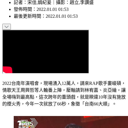
記者
：
宋佳,娟紀爰
｜
攝影
：
趙立,李讚盛
發佈時間：
2022.01.01 01:53
最後更新時間：
2022.01.01 01:53
2022台南年演唱會，現場湧入12萬人，請來RAP歌手婁峻碩，
情歌天王周興哲等人輪番上陣，壓軸請到林宥嘉、炎亞綸，讓
全場嗨到最高點，這次跨年的重頭戲，就是睽違10年沒有施放
的煙火秀，今年一次就放了66秒，象徵「台南66大順」。