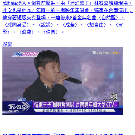
台南「好YOUNG跨年演唱會」跨年夜盛大表演，吸引超過10
萬粉絲湧入。倒數前壓軸，由「迷幻歌王」林宥嘉嗨翻現場，
此次也是他2021年唯一的一場跨年演唱會，獨家在台南演出；
他穿著短版夾克登場，一連帶來8首金典名曲〈自然醒〉、
〈感同身受〉、〈說謊〉、〈成全〉、〈想自由〉、〈背
影〉、〈浪費〉、〈伯樂〉。
娛樂