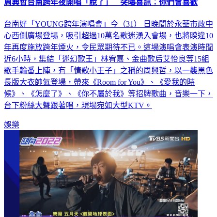
周興哲台南跨年夜開唱「脫了」 突曝喜訊：你們會喜歡
台南好「YOUNG跨年演唱會」今（31） 日晚間於永華市政中
心西側廣場登場，吸引超過10萬名歌迷湧入會場，也將睽違10
年再度施放跨年煙火，令民眾期待不已。這場演唱會表演時間
近6小時，集結「迷幻歌王」林宥嘉、金曲歌后艾怡良等15組
歌手輪番上陣，有「情歌小王子」之稱的周興哲，以一襲黑色
長版大衣帥氣登場，帶來《Room for You》、《愛我的時
候》、《怎麼了》、《你不屬於我》等招牌歌曲，音樂一下，
台下粉絲大聲跟著唱，現場宛如大型KTV。
娛樂