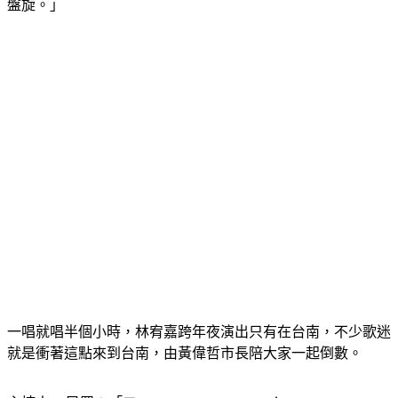
說聲好久不見，如果當初沒有我的成全，是不是今天還在原地
盤旋。」
一唱就唱半個小時，林宥嘉跨年夜演出只有在台南，不少歌迷
就是衝著這點來到台南，由黃偉哲市長陪大家一起倒數。