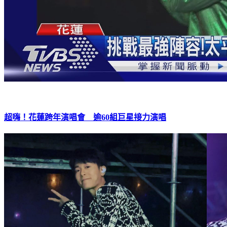
超嗨！花蓮跨年演唱會 逾60組巨星接力演唱