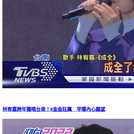
林宥嘉跨年獨唱台南！8金曲狂飆 罕曝內心願望