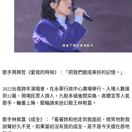
歌手周興哲《愛我的時候》：「把我們變成美好的記憶。」
2022台南跨年演唱會，在永華行政中心廣場舉行，入場人數達
到12萬，現場民眾人擠人，九點多過後閻奕格、高爾宣等人氣
歌手，輪番上陣，壓軸請來迷幻歌王林宥嘉。
歌手林宥嘉《成全》：「看著妳和他走到我面前，微笑地對我