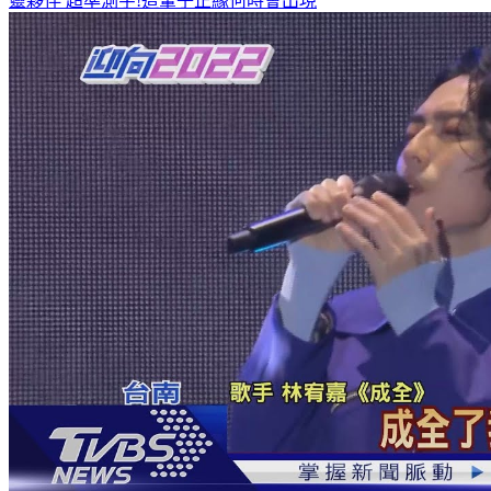
何潤東、曹佑寧獨家專訪搶先看
8月緣分排行榜 這星座遇見心
靈夥伴
超準測字!這輩子正緣何時會出現