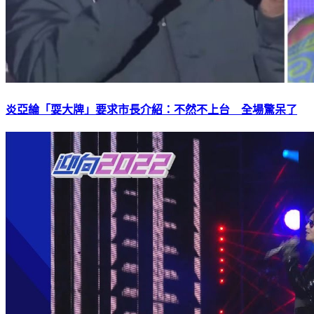
炎亞綸「耍大牌」要求市長介紹：不然不上台 全場驚呆了