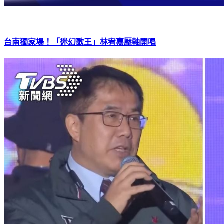
台南獨家場！「迷幻歌王」林宥嘉壓軸開唱