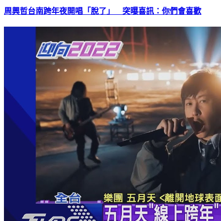
周興哲台南跨年夜開唱「脫了」 突曝喜訊：你們會喜歡