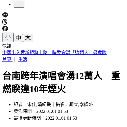
快訊
車禍後頭痛數月找嘸病因！吃止痛藥也沒用 醫揪這部位出問
題
首頁
｜
生活
台南跨年演唱會湧12萬人 重
燃睽違10年煙火
記者：宋佳,娟紀爰｜攝影：趙立,李讚盛
發佈時間：2022.01.01 01:53
最後更新時間：2022.01.01 01:53