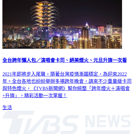
全台跨年懶人包／演唱會卡司、絕美煙火、元旦升旗一次看
2021年即將步入尾聲，隨著台灣疫情漸趨穩定，為迎來2022
年。全台各地也紛紛舉辦多場跨年晚會，請來不少重量級卡司
與特色煙火，《TVBS新聞網》幫你統整「跨年煙火＋演唱會
+升旗」，精彩活動一次掌握！
生活