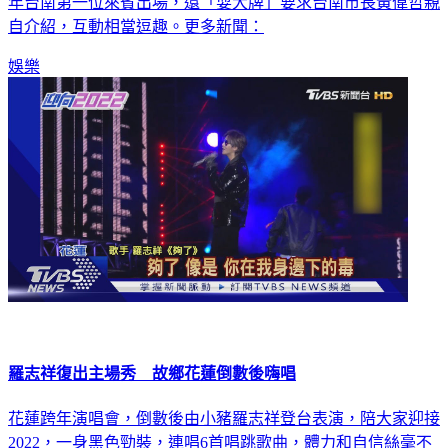
輪番上場，現場氣氛超嗨，而在跨年倒數後，炎亞綸做為2022
年台南第一位來賓出場，還「耍大牌」要求台南市長黃偉哲親
自介紹，互動相當逗趣。更多新聞：
娛樂
羅志祥復出主場秀 故鄉花蓮倒數後嗨唱
花蓮跨年演唱會，倒數後由小豬羅志祥登台表演，陪大家迎接