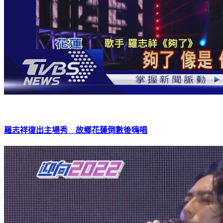
羅志祥復出主場秀 故鄉花蓮倒數後嗨唱