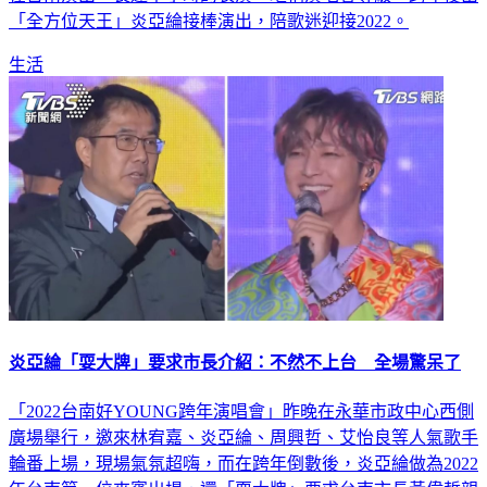
在台南演出，長達半小時的表演，堪稱演唱會等級。跨年後由
「全方位天王」炎亞綸接棒演出，陪歌迷迎接2022。
生活
炎亞綸「耍大牌」要求市長介紹：不然不上台 全場驚呆了
「2022台南好YOUNG跨年演唱會」昨晚在永華市政中心西側
廣場舉行，邀來林宥嘉、炎亞綸、周興哲、艾怡良等人氣歌手