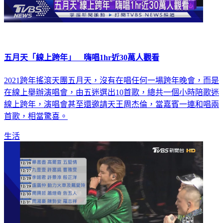
五月天「線上跨年」 嗨唱1hr近30萬人觀看
2021跨年搖滾天團五月天，沒有在唱任何一場跨年晚會，而是
在線上舉辦演唱會，由五迷選出10首歌，總共一個小時陪歌迷
線上跨年，演唱會甚至還邀請天王周杰倫，當嘉賓一連和唱兩
首歌，相當驚喜。
生活