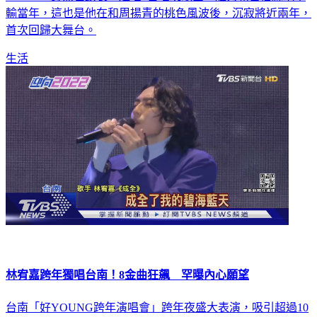
2022，一身黑色勁裝，連唱6首唱跳歌曲，體力和自信絲毫不
輸當年，這也是他在和周揚青的桃色風波後，沉寂將近兩年，
首次回歸大舞台。
生活
林宥嘉跨年獨唱台南！8金曲狂飆 罕曝內心願望