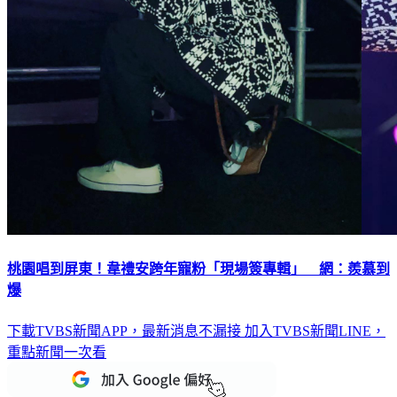
桃園唱到屏東！韋禮安跨年寵粉「現場簽專輯」 網：羨慕到
爆
下載TVBS新聞APP，最新消息不漏接
加入TVBS新聞LINE，
重點新聞一次看