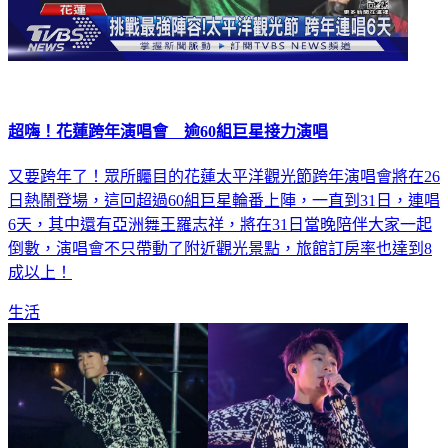
超嗨！花蓮跨年演唱會 逾60組巨星接力演唱
又要跨年了！眾所矚目的花蓮太平洋觀光節跨年演唱會將在26
日熱鬧登場，這回超過60組巨星輪番上陣，一直到31日，連唱
6天，其中還有亞洲舞王羅志祥，將在31日當晚陪伴大家一起
倒數，演唱會不只帶動了附近觀光景點，旅館訂房率也達到8
成以上！
生活