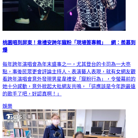
桃園唱到屏東！韋禮安跨年寵粉「現場簽專輯」 網：羨慕到
爆
每年跨年演唱會為年末盛事之一，尤其登台的卡司為一大亮
點，事後民眾更會評論主持人、表演藝人表現，就有女網友觀
看跨年演唱會意外發現男星韋禮安「寵粉行為」，令螢幕前的
她十分感動，意外掀起大批網友共鳴，「這應該是今年跑最遠
的歌手了吧，好認真啊！」
娛樂