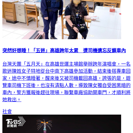
突然好想睡！「五迷」高雄跨年太累 遭司機遺忘反鎖車內
台灣天團「五月天」在高雄世運主場館舉辦跨年演唱會，一名
歌迷陳姓女子特地從台中南下高雄參加活動，結束後搭專車回
家，途中不慎睡著，醒來後又被司機載回高雄，誇張的是，遊
覽車司機下班後，也沒有清點人數，導致陳女獨自受困黑暗的
車內，警方獲報後趕往現場，聯繫車廠協助開車門，才順利將
她救出。
社會