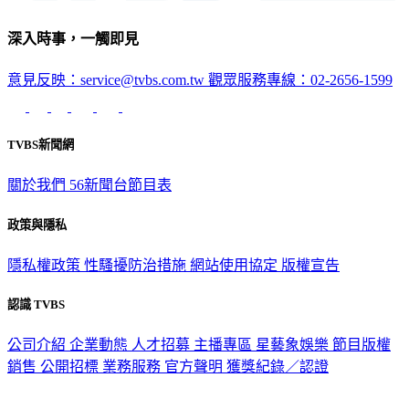
深入時事，一觸即見
意見反映：service@tvbs.com.tw
觀眾服務專線：02-2656-1599
TVBS新聞網
關於我們
56新聞台節目表
政策與隱私
隱私權政策
性騷擾防治措施
網站使用協定
版權宣告
認識 TVBS
公司介紹
企業動態
人才招募
主播專區
星藝象娛樂
節目版權
銷售
公開招標
業務服務
官方聲明
獲獎紀錄／認證