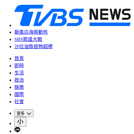
颱風白海豚動態
SBS歌謠大戰
沙拉油致癌物超標
首頁
即時
生活
政治
娛樂
國際
社會
更多