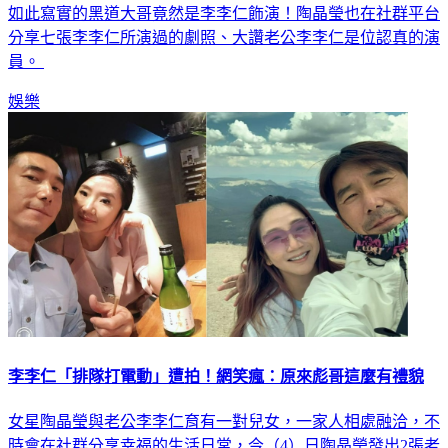
如此寫實的黑道大哥竟然是李李仁飾演！陶晶瑩也在社群平台
分享七張李李仁所演過的劇照、大讚老公李李仁是位認真的演
員。
娛樂
李李仁「排隊打電動」遭拍！網笑瘋：原來彪哥這麼有禮貌
女星陶晶瑩與老公李李仁育有一對兒女，一家人相處融洽，不
時會在社群分享幸福的生活日常，今（4）日陶晶瑩發出2張老