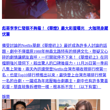
彪哥李李仁發狠不夠看！《華燈》最大彩蛋曝光 大咖現身藏
伏筆
備受討論的Netflix華劇《華燈初上》最近成為許多人討論的話
題，劇中不僅還原1988年林森北路特有的條通文化，懸疑又心
碎的劇情讓網友直呼，一打開就停不下來！《華燈初上》在同
檔期強片環伺下，殺出驚人的口碑後座力，11月26日第一季前
八集上架後，兩天內迅速榮登Netflix台灣市場收視排行榜第一
名，也是Top10排行榜推出以來，最快登上台灣市場排行榜第
一名的台劇，一躍成為年底壓軸台劇霸主。劇中也有許多驚喜
彩蛋，簡直就像拆禮物一樣，根本拆不完！（以下有雷）
娛樂