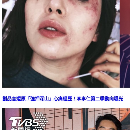
劉品言還原「強押深山」心痛經歷！李李仁第二季動向曝光