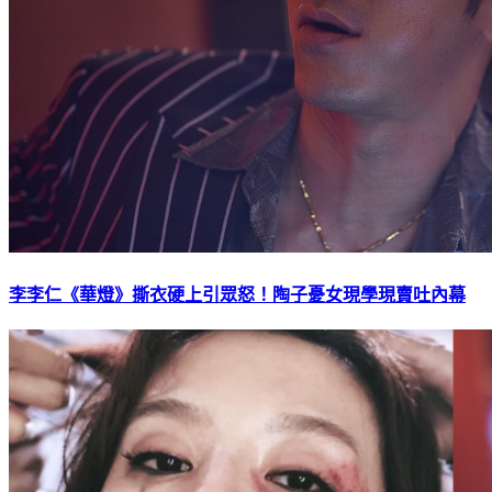
李李仁《華燈》撕衣硬上引眾怒！陶子憂女現學現賣吐內幕