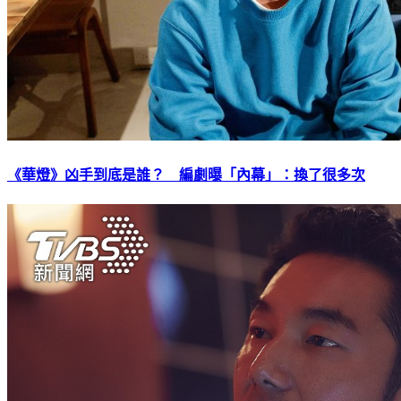
《華燈》凶手到底是誰？ 編劇曝「內幕」：換了很多次