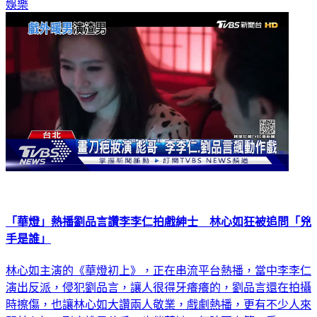
娛樂
「華燈」熱播劉品言讚李李仁拍戲紳士 林心如狂被追問「兇
手是誰」
林心如主演的《華燈初上》，正在串流平台熱播，當中李李仁
演出反派，侵犯劉品言，讓人很得牙癢癢的，劉品言還在拍攝
時擦傷，也讓林心如大讚兩人敬業，戲劇熱播，更有不少人來