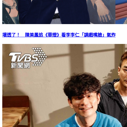
壞透了！ 陳美鳳追《華燈》看李李仁「調戲嘴臉」氣炸