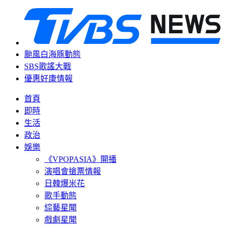
颱風白海豚動態
SBS歌謠大戰
優惠好康情報
首頁
即時
生活
政治
娛樂
《VPOPASIA》開播
演唱會搶票情報
日韓爆米花
歌手動態
綜藝星聞
戲劇星聞