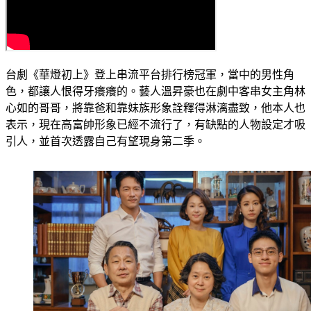
台劇《華燈初上》登上串流平台排行榜冠軍，當中的男性角
色，都讓人恨得牙癢癢的。藝人溫昇豪也在劇中客串女主角林
心如的哥哥，將靠爸和靠妹族形象詮釋得淋漓盡致，他本人也
表示，現在高富帥形象已經不流行了，有缺點的人物設定才吸
引人，並首次透露自己有望現身第二季。