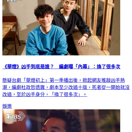
《華燈》凶手到底是誰？ 編劇曝「內幕」：換了很多次
懸疑台劇「華燈初上」第一季播出後，掀起網友推敲凶手熱
潮，編劇杜政哲透露，劇本至少改過十版，死者從一開始就沒
改過，至於凶手身分，「換了很多次」。
娛樂