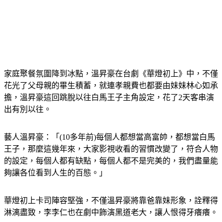
家庭聚餐氛圍降到冰點，溫昇豪在台劇《華燈初上》中，不僅
花光了父母親的畢生積蓄，就連孝親費也都要由妹妹林心如承
擔，溫昇豪這回跳脫以往白馬王子主角設定，花了2天客串演
出有別以往。
藝人溫昇豪：「(10多年前)每個人都想當高富帥，都想當白馬
王子，那麼這幾年來，大家影視收看的習慣改變了，符合人物
的設定，每個人都有缺點，每個人都不是完美的，我們盡量能
夠讓各位看到人生的百態。」
華燈初上卡司陣容堅強，不僅溫昇豪將靠爸靠妹形象，詮釋得
淋漓盡致，李李仁也在劇中飾演黑道老大，讓人恨得牙癢癢。