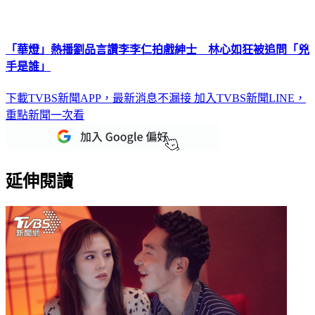
「華燈」熱播劉品言讚李李仁拍戲紳士 林心如狂被追問「兇
手是誰」
下載TVBS新聞APP，最新消息不漏接
加入TVBS新聞LINE，
重點新聞一次看
延伸閱讀