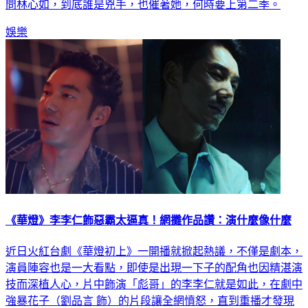
問林心如，到底誰是兇手，也催著她，何時要上第二季。
娛樂
《華燈》李李仁飾惡霸太逼真！網攤作品讚：演什麼像什麼
近日火紅台劇《華燈初上》一開播就掀起熱議，不僅是劇本，
演員陣容也是一大看點，即使是出現一下子的配角也因精湛演
技而深植人心，片中飾演「彪哥」的李李仁就是如此，在劇中
強暴花子（劉品言 飾）的片段讓全網憤怒，直到重播才發現