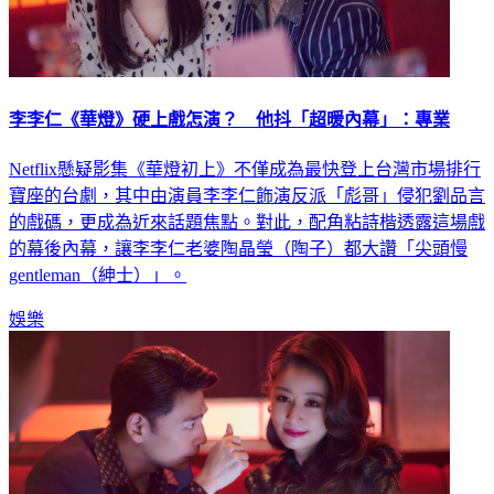
李李仁《華燈》硬上戲怎演？ 他抖「超暖內幕」：專業
Netflix懸疑影集《華燈初上》不僅成為最快登上台灣市場排行
寶座的台劇，其中由演員李李仁飾演反派「彪哥」侵犯劉品言
的戲碼，更成為近來話題焦點。對此，配角粘詩楷透露這場戲
的幕後內幕，讓李李仁老婆陶晶瑩（陶子）都大讚「尖頭慢
gentleman（紳士）」。
娛樂