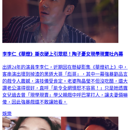
李李仁《華燈》撕衣硬上引眾怒！陶子憂女現學現賣吐內幕
出道24年的演員李李仁，近期因在懸疑影集《華燈初上》中，
客串演出壞到掉渣的黑道大哥「彪哥」，其中一幕強暴劉品言
的戲令人震撼，演技備受肯定。老婆陶晶瑩不但沒吃醋，還大
讚老公演得很好，直呼「能令全網憤怒不容易！」只是她透露
女兒過去曾「現學現賣」學父親戲中呼巴掌打人，讓夫妻倆嚇
傻，因此強暴戲還不敢讓她看。
娛樂