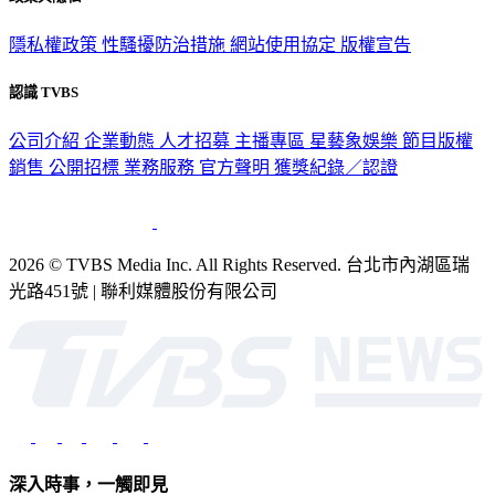
隱私權政策
性騷擾防治措施
網站使用協定
版權宣告
認識 TVBS
公司介紹
企業動態
人才招募
主播專區
星藝象娛樂
節目版權
銷售
公開招標
業務服務
官方聲明
獲獎紀錄／認證
2026 © TVBS Media Inc. All Rights Reserved. 台北市內湖區瑞
光路451號 | 聯利媒體股份有限公司
深入時事，一觸即見