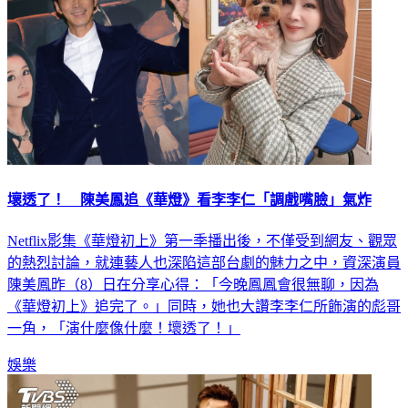
壞透了！ 陳美鳳追《華燈》看李李仁「調戲嘴臉」氣炸
Netflix影集《華燈初上》第一季播出後，不僅受到網友、觀眾
的熱烈討論，就連藝人也深陷這部台劇的魅力之中，資深演員
陳美鳳昨（8）日在分享心得：「今晚鳳鳳會很無聊，因為
《華燈初上》追完了。」同時，她也大讚李李仁所飾演的彪哥
一角，「演什麼像什麼！壞透了！」
娛樂