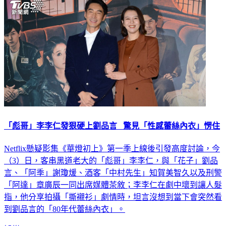
「彪哥」李李仁發狠硬上劉品言 驚見「性感蕾絲內衣」愣住
Netflix懸疑影集《華燈初上》第一季上線後引發高度討論，今
（3）日，客串黑道老大的「彪哥」李李仁，與「花子」劉品
言、「阿季」謝瓊煖、酒客「中村先生」知賀美智久以及刑警
「阿達」章廣辰一同出席媒體茶敘；李李仁在劇中壞到讓人髮
指，他分享拍攝「撕襯衫」劇情時，坦言沒想到當下會突然看
到劉品言的「80年代蕾絲內衣」。