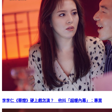
李李仁《華燈》硬上戲怎演？ 他抖「超暖內幕」：專業