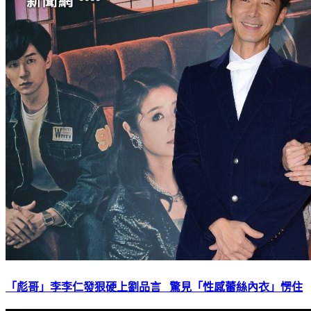
「彪哥」李李仁發狠硬上劉品言 驚見「性感蕾絲內衣」愣住