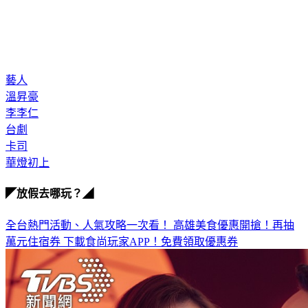
藝人
溫昇豪
李李仁
台劇
卡司
華燈初上
◤放假去哪玩？◢
全台熱門活動、人氣攻略一次看！
高雄美食優惠開搶！再抽
萬元住宿券
下載食尚玩家APP！免費領取優惠券