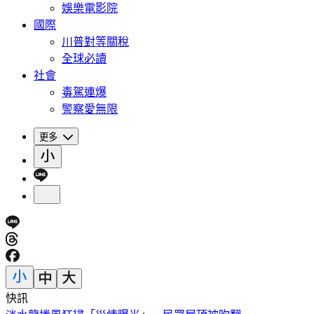
娛樂電影院
國際
川普對等關稅
全球必讀
社會
毒駕連爆
警察愛無限
更多
快訊