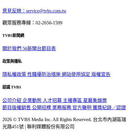
意見反映：service@tvbs.com.tw
觀眾服務專線：02-2656-1599
TVBS新聞網
關於我們
56新聞台節目表
政策與隱私
隱私權政策
性騷擾防治措施
網站使用協定
版權宣告
認識 TVBS
公司介紹
企業動態
人才招募
主播專區
星藝象娛樂
節目版權銷售
公開招標
業務服務
官方聲明
獲獎紀錄／認證
2026 © TVBS Media Inc. All Rights Reserved. 台北市內湖區瑞
光路451號 | 聯利媒體股份有限公司