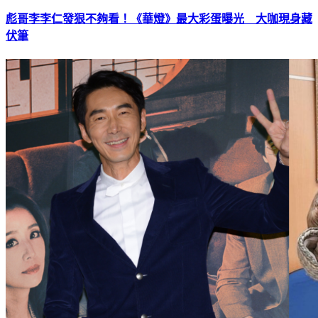
彪哥李李仁發狠不夠看！《華燈》最大彩蛋曝光 大咖現身藏
伏筆