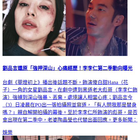
劉品言還原「強押深山」心痛經歷！李李仁第二季動向曝光
台劇《華燈初上》播出後話題不斷，飾演傻白甜Hana（花
子）一角的女星劉品言，在劇中遭到黑道老大彪哥（李李仁飾
演）強擄到深山強暴、丟棄，處境讓人相當心疼；劉品言今
（3）日凌晨在PO出一張拍攝照並寫道，「有人問我那是替身
嗎？」親自解開拍攝的幕後。至於李李仁所飾演的彪哥，是否
會出現在第二季中，老婆陶晶瑩也代替出面回應。更多新聞：
娛樂