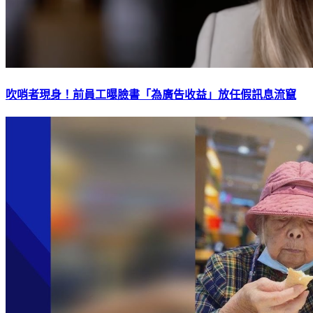
吹哨者現身！前員工曝臉書「為廣告收益」放任假訊息流竄