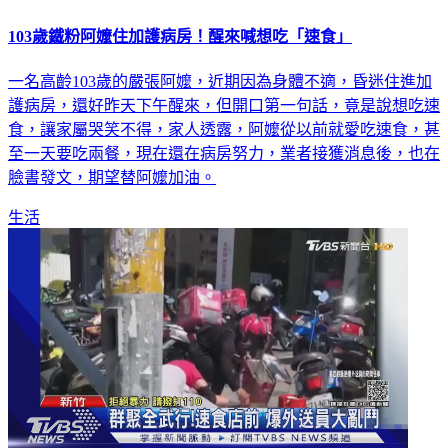
103歲鐵粉阿嬤住加護病房！醒來喊想吃「速食」
一名高齡103歲的嚴張阿嬤，近期因為身體不適，昏迷住進加
護病房，還好昨天下午醒來，但開口第一句話，竟是說想吃速
食，讓家屬哭笑不得，家人透露，阿嬤從以前就愛吃速食，甚
至一天要吃兩餐，現在還在病房努力，業者接獲消息後，也在
臉書發文，期望替阿嬤加油。
生活