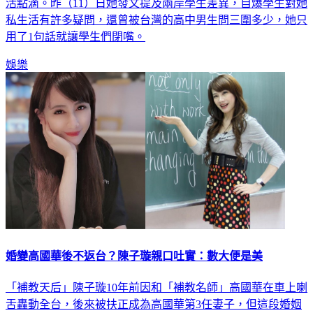
活點滴。昨（11）日她發文提及兩岸學生差異，自爆學生對她
私生活有許多疑問，還曾被台灣的高中男生問三圍多少，她只
用了1句話就讓學生們閉嘴。
娛樂
婚變高國華後不返台？陳子璇親口吐實：數大便是美
「補教天后」陳子璇10年前因和「補教名師」高國華在車上喇
舌轟動全台，後來被扶正成為高國華第3任妻子，但這段婚姻