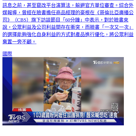
訊息之前，甚至竄改平台演算法，躲避官方單位審查。綜合外
媒報導，曾經在臉書擔任商品經理的豪根在《哥倫比亞廣播公
司》（CBS）旗下訪談節目「60分鐘」中表示，對於臉書來
說，公眾利益及公司利益間存在衝突，而臉書「一次又一次」
的選擇能夠強化自身利益的方式對產品進行優化，將公眾利益
棄置一旁不顧。
國際