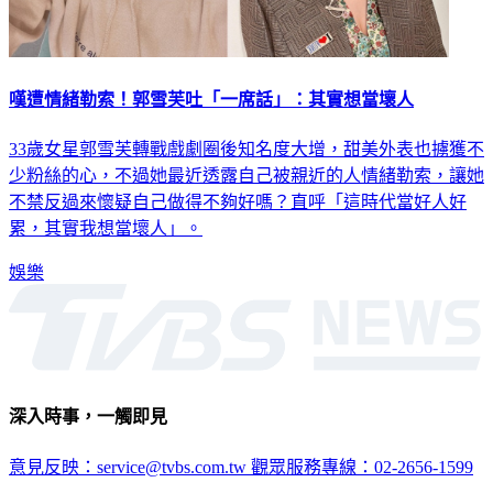
嘆遭情緒勒索！郭雪芙吐「一席話」：其實想當壞人
33歲女星郭雪芙轉戰戲劇圈後知名度大增，甜美外表也擄獲不
少粉絲的心，不過她最近透露自己被親近的人情緒勒索，讓她
不禁反過來懷疑自己做得不夠好嗎？直呼「這時代當好人好
累，其實我想當壞人」。
娛樂
深入時事，一觸即見
意見反映：service@tvbs.com.tw
觀眾服務專線：02-2656-1599