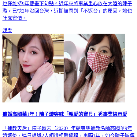
也僅維持9年便畫下句點。近年來將事業重心放在大陸的陳子
璇，已快2年沒回台灣，近期被問到「不返台」的原因，她也
吐露實情。
娛樂
離婚高國華1年！陳子璇突喊「親愛的寶貝」秀事業線示愛
「補教天后」陳子璇去（2020）年結束與補教名師高國華9年
婚姻後，連日講述2人相識相愛過程，事隔1年，如今陳子璇傳