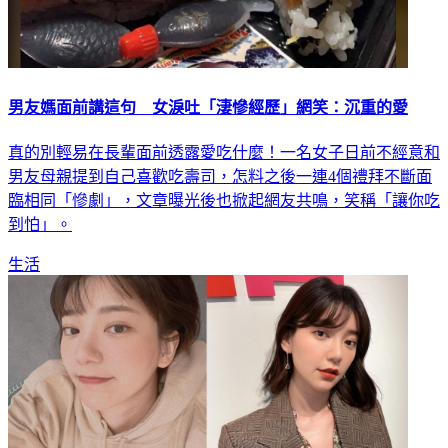
男友媽面前講這句 女淚吐「淒慘經歷」網笑：沉重的愛
真的別輕易在長輩面前透露愛吃什麼！一名女子日前不經意和
男友母親提到自己喜歡吃壽司，怎料之後一連4個禮拜不斷面
臨相同「慘劇」，文章曝光後也掀起網友共鳴，笑稱「讓你吃
到怕」。
生活