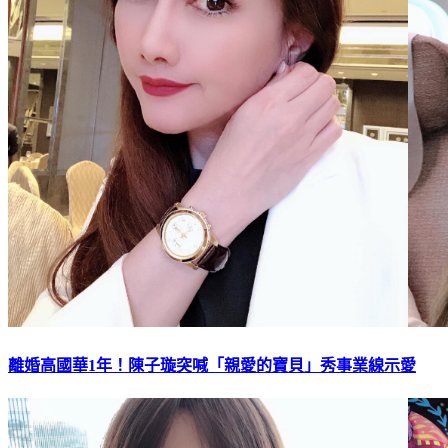
離婚高國華1年！陳子璇突喊「親愛的寶貝」秀事業線示愛