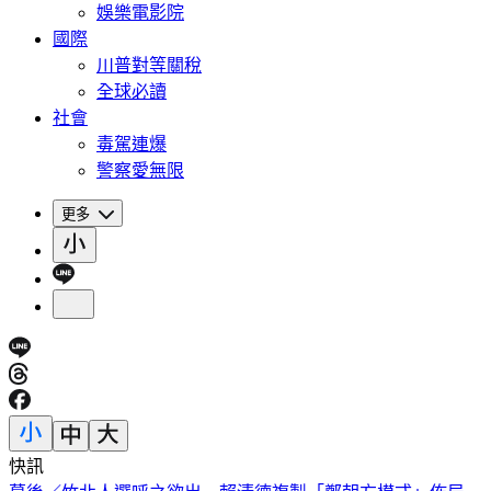
娛樂電影院
國際
川普對等關稅
全球必讀
社會
毒駕連爆
警察愛無限
更多
快訊