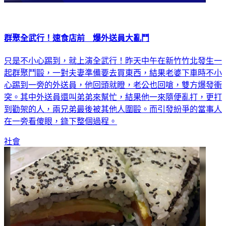
群聚全武行！速食店前 爆外送員大亂鬥
只是不小心踢到，就上演全武行！昨天中午在新竹竹北發生一
起群聚鬥毆，一對夫妻準備要去買東西，結果老婆下車時不小
心踢到一旁的外送員，他回頭就瞪，老公也回嗆，雙方爆發衝
突。其中外送員還叫弟弟來幫忙，結果他一來隨便亂打，更打
到勸架的人，兩兄弟最後被其他人圍毆。而引發紛爭的當事人
在一旁看傻眼，錄下整個過程。
社會