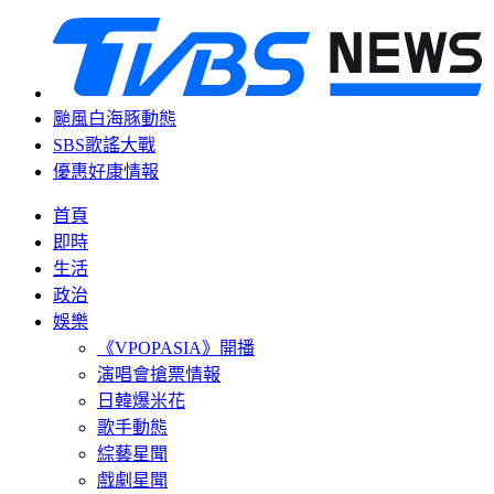
颱風白海豚動態
SBS歌謠大戰
優惠好康情報
首頁
即時
生活
政治
娛樂
《VPOPASIA》開播
演唱會搶票情報
日韓爆米花
歌手動態
綜藝星聞
戲劇星聞