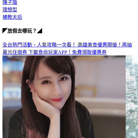
陳子璇
理想型
補教天后
◤放假去哪玩？◢
全台熱門活動、人氣攻略一次看！
高雄美食優惠開搶！再抽
萬元住宿券
下載食尚玩家APP！免費領取優惠券