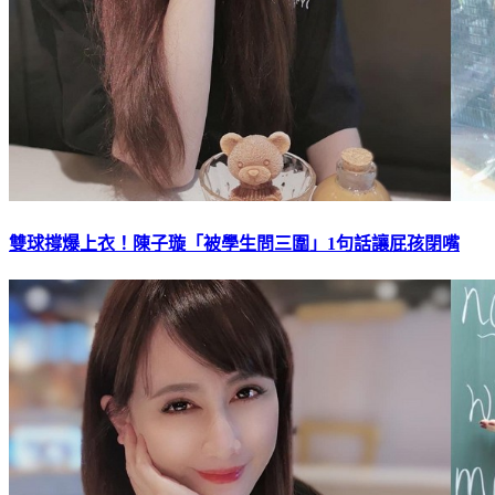
雙球撐爆上衣！陳子璇「被學生問三圍」1句話讓屁孩閉嘴