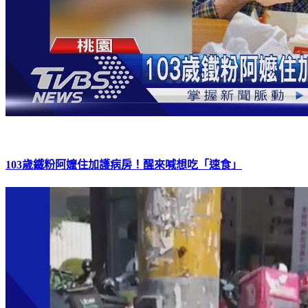
103歲鐵粉阿嬤住加護病房！醒來喊想吃「速食」