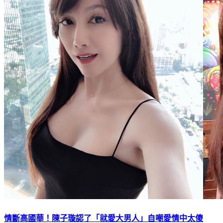
情斷高國華！陳子璇認了「就愛大男人」自嘲愛情中太傻