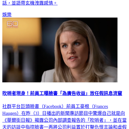
話，並語帶玄機洩露感情。
娛樂
吹哨者現身！前員工曝臉書「為廣告收益」放任假訊息流竄
社群平台巨頭臉書（Facebook）前員工豪根（Frances
Haugen）在昨（3）日播出的新聞專訪節目中驚爆自己就是向
《華爾街日報》揭露公司內部調查報告的「吹哨者」，並在當
天的訪談中指控臉書一再將公司利益置於打擊仇恨言論和虛假