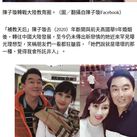
陳子璇轉戰大陸教育圈。（圖／翻攝自陳子璇Facebook）
「補教天后」陳子璇去（2020）年斷開與前夫高國華9年婚姻
後，轉往中國大陸發展，至今仍未傳出新戀情的她近來罕見曝
光理想型，笑稱朋友們一看都狂皺眉，「她們說就是壞壞的那
一種，覺得我會所託非人」。