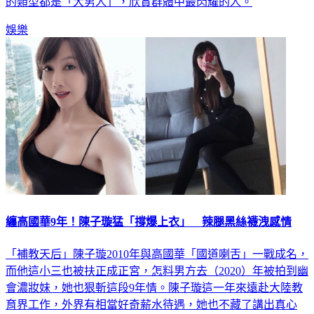
的類型都是「大男人」，欣賞群體中最閃耀的人。
娛樂
纏高國華9年！陳子璇猛「撐爆上衣」 辣腿黑絲襪洩感情
「補教天后」陳子璇2010年與高國華「國道喇舌」一戰成名，
而他這小三也被扶正成正宮，怎料男方去（2020）年被拍到幽
會濃妝妹，她也狠斬這段9年情。陳子璇這一年來遠赴大陸教
育界工作，外界有相當好奇薪水待遇，她也不藏了講出真心