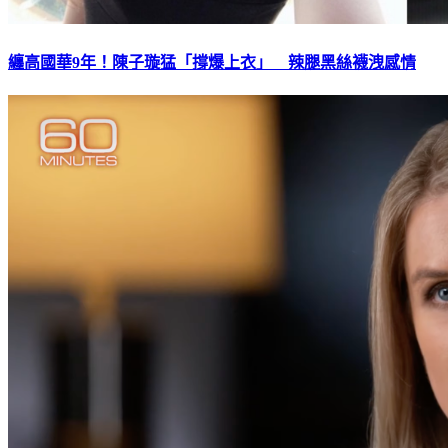
纏高國華9年！陳子璇猛「撐爆上衣」 辣腿黑絲襪洩感情