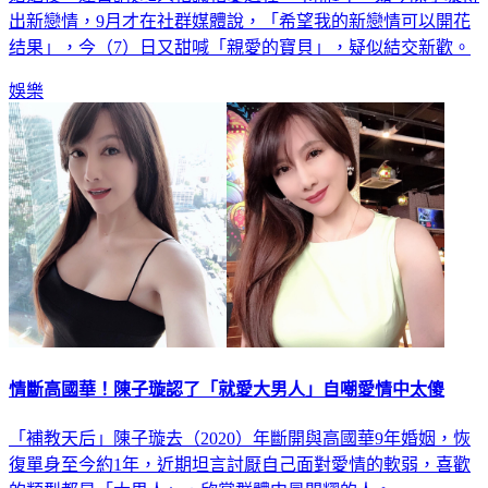
出新戀情，9月才在社群媒體說，「希望我的新戀情可以開花
结果」，今（7）日又甜喊「親愛的寶貝」，疑似結交新歡。
娛樂
情斷高國華！陳子璇認了「就愛大男人」自嘲愛情中太傻
「補教天后」陳子璇去（2020）年斷開與高國華9年婚姻，恢
復單身至今約1年，近期坦言討厭自己面對愛情的軟弱，喜歡