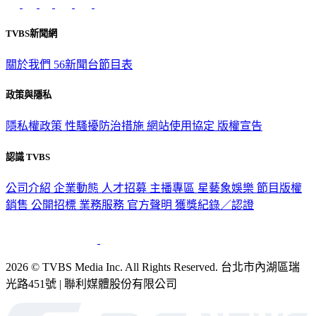
TVBS新聞網
關於我們
56新聞台節目表
政策與隱私
隱私權政策
性騷擾防治措施
網站使用協定
版權宣告
認識 TVBS
公司介紹
企業動態
人才招募
主播專區
星藝象娛樂
節目版權
銷售
公開招標
業務服務
官方聲明
獲獎紀錄／認證
2026 © TVBS Media Inc. All Rights Reserved. 台北市內湖區瑞
光路451號 | 聯利媒體股份有限公司