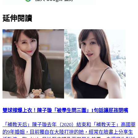
延伸閱讀
雙球撐爆上衣！陳子璇「被學生問三圍」1句話讓屁孩閉嘴
「補教天后」陳子璇去年（2020）結束和「補教天王」高國華
的9年婚姻，目前獨自在大陸打拚的她，經常在臉書上分享生