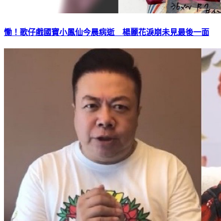
慟！歌仔戲國寶小鳳仙今晨病逝 楊麗花淚崩未見最後一面