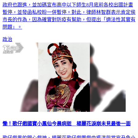
中職以下師生6月底前出國，有例外要報准核定，隨後桃園市
政府也跟進，並加碼宣布高中以下師生8月底前各校出國計畫
暫停，並發函私校盼一併暫停。對此，律師林智群表示肯定侯
市長的作為，因為確實對防疫有幫助，但提出「適法性其實有
問題」。
政治
慟！歌仔戲國寶小鳳仙今晨病逝 楊麗花淚崩未見最後一面