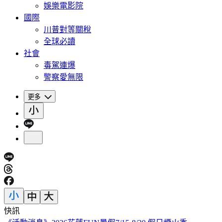
娛樂電影院
國際
川普對等關稅
全球必讀
社會
毒駕連爆
警察愛無限
更多
快訊