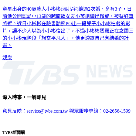
認了想娶小13歲越南妹！小彬彬曝兒與女友互動
童星出身的40歲藝人小彬彬(溫兆宇)離過2次婚、育有3子，日
前他公開認愛小13歲的越南籍女友小英還曬出鑽戒，被疑好事
將近。近日小彬彬在臉書動態PO出一段兒子小小彬拍戲的影
片，讓不少人以為小小彬復出了，不過小彬彬透露正在念國三
的小小彬現階段「想當平凡人」，他更透露自己有結婚的計
畫。
娛樂
深入時事，一觸即見
意見反映：service@tvbs.com.tw
觀眾服務專線：02-2656-1599