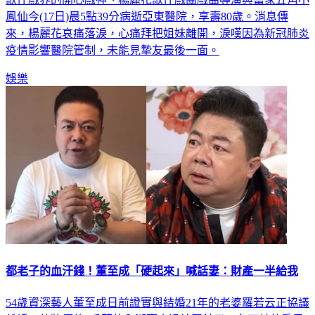
歌仔戲界的開心戲神、楊麗花歌仔戲團戲曲導演與當家丑角小
鳳仙今(17日)晨5點39分病逝亞東醫院，享壽80歲。消息傳
來，楊麗花哀痛落淚，心痛拜把姐妹離開，淚嘆因為新冠肺炎
疫情影響醫院管制，未能見摯友最後一面。
娛樂
都老子的血汗錢！董至成「硬起來」喊話妻：財產一半給我