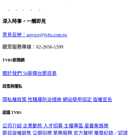
深入時事，一觸即見
意見反映：service@tvbs.com.tw
觀眾服務專線：02-2656-1599
TVBS新聞網
關於我們
56新聞台節目表
政策與隱私
隱私權政策
性騷擾防治措施
網站使用協定
版權宣告
認識 TVBS
公司介紹
企業動態
人才招募
主播專區
星藝象娛樂