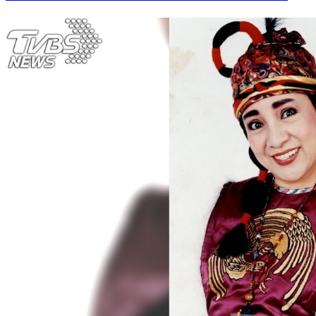
侯友宜禁新北師生出國 律師開槓：無法律依據憑什麼？