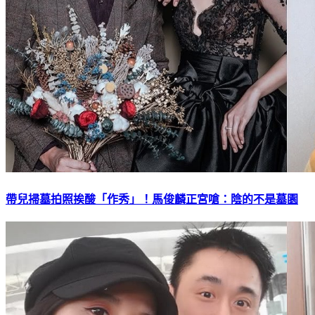
帶兒掃墓拍照挨酸「作秀」！馬俊麟正宮嗆：陰的不是墓園