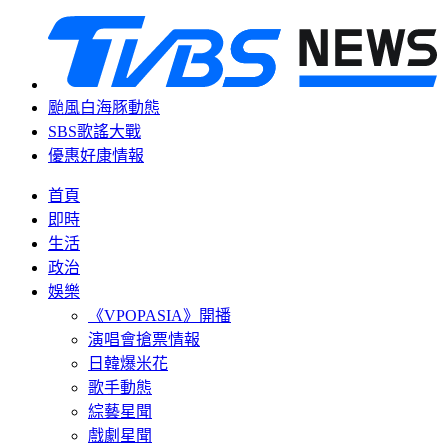
颱風白海豚動態
SBS歌謠大戰
優惠好康情報
首頁
即時
生活
政治
娛樂
《VPOPASIA》開播
演唱會搶票情報
日韓爆米花
歌手動態
綜藝星聞
戲劇星聞