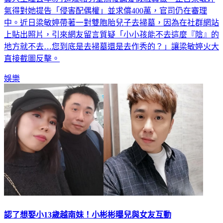
藝人王瞳去年6月遭爆和男星馬俊麟疑假戲真做，正宮梁敏婷
氣得對她提告「侵害配偶權」並求償400萬，官司仍在審理
中。近日梁敏婷帶著一對雙胞胎兒子去掃墓，因為在社群網站
上貼出照片，引來網友留言質疑「小小孩能不去這麼『陰』的
地方就不去…您到底是去掃墓還是去作秀的？」讓梁敏婷火大
直接截圖反擊。
娛樂