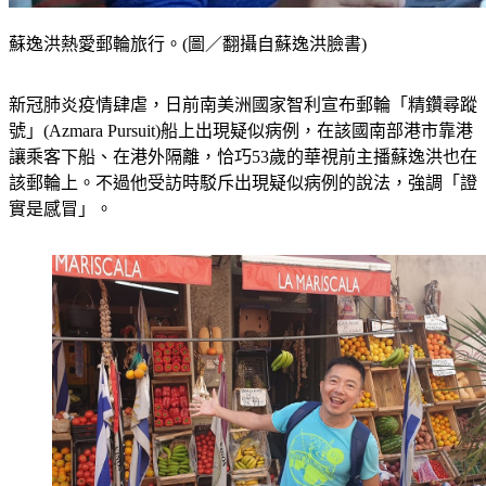
蘇逸洪熱愛郵輪旅行。(圖／翻攝自蘇逸洪臉書)
新冠肺炎疫情肆虐，日前南美洲國家智利宣布郵輪「精鑽尋蹤
號」(Azmara Pursuit)船上出現疑似病例，在該國南部港市靠港
讓乘客下船、在港外隔離，恰巧53歲的華視前主播蘇逸洪也在
該郵輪上。不過他受訪時駁斥出現疑似病例的說法，強調「證
實是感冒」。