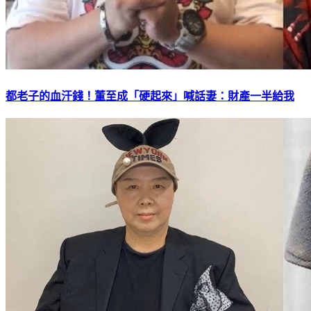
都老子的血汗錢！董至成「硬起來」喊話妻：財產一半給我