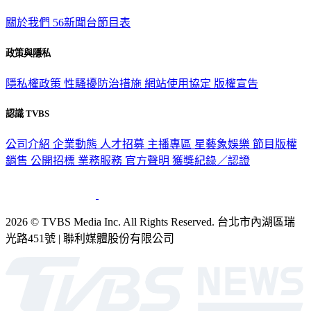
TVBS新聞網
關於我們
56新聞台節目表
政策與隱私
隱私權政策
性騷擾防治措施
網站使用協定
版權宣告
認識 TVBS
公司介紹
企業動態
人才招募
主播專區
星藝象娛樂
節目版權
銷售
公開招標
業務服務
官方聲明
獲獎紀錄／認證
2026 © TVBS Media Inc. All Rights Reserved. 台北市內湖區瑞
光路451號 | 聯利媒體股份有限公司