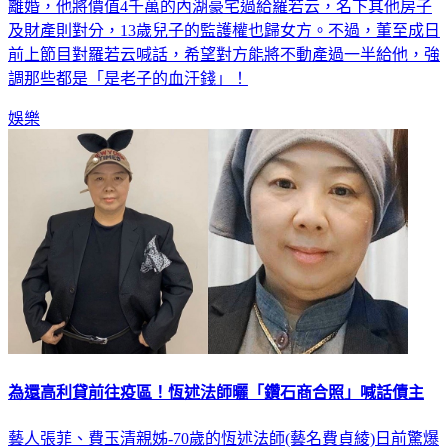
54歲資深藝人董至成日前證實與結婚21年的老婆羅若云正協議
離婚，他將價值4千萬的內湖豪宅過給羅若云，名下其他房子
及財產則對分，13歲兒子的監護權也歸女方。不過，董至成日
前上節目對羅若云喊話，希望對方能將不動產過一半給他，強
調那些都是「是老子的血汗錢」！
娛樂
為還高利貸前往疫區！恆述法師曬「鑽石商合照」喊話債主