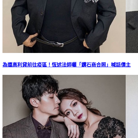
為還高利貸前往疫區！恆述法師曬「鑽石商合照」喊話債主