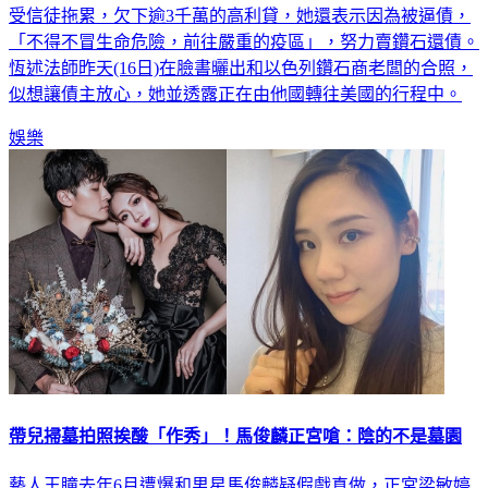
藝人張菲、費玉清親姊-70歲的恆述法師(藝名費貞綾)日前驚爆
受信徒拖累，欠下逾3千萬的高利貸，她還表示因為被逼債，
「不得不冒生命危險，前往嚴重的疫區」，努力賣鑽石還債。
恆述法師昨天(16日)在臉書曬出和以色列鑽石商老闆的合照，
似想讓債主放心，她並透露正在由他國轉往美國的行程中。
娛樂
帶兒掃墓拍照挨酸「作秀」！馬俊麟正宮嗆：陰的不是墓園