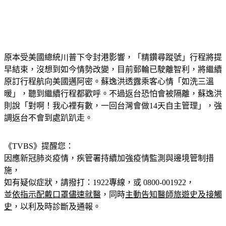
原本受美國總統川普下令封港影響，「精鑽尋蹤號」行程將提
早結束，沒想到如今情勢改變，目前郵輪已駛離智利，將繼續
原訂行程航向美國邁阿密。蘇逸洪透露乘客心情「如洗三溫
暖」，聽到繼續行程都歡呼。不過返台恐怕會被隔離，蘇逸洪
則說「對啊！我心裡有數，一回台灣會做14天自主管理」，強
調返台不會到處趴趴走。
《TVBS》提醒您：
因應新冠肺炎疫情，疾管署持續加強疫情監測與邊境管制措
施，
如有疑似症狀，請撥打：1922專線，或 0800-001922，
並
依指示配戴口罩儘速就醫
，同時
主動告知醫師旅遊史及接觸
史
，以利及時診斷及通報。