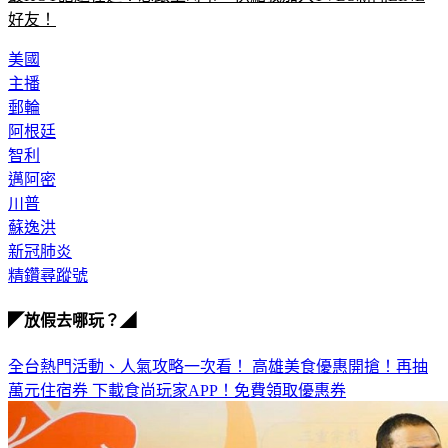
最HOT話題在這！想跟上時事，快點我加入TVBS新聞LINE
好友！
美國
主播
郵輪
阿根廷
智利
邁阿密
川普
蘇逸洪
新冠肺炎
精鑽尋蹤號
◤放假去哪玩？◢
全台熱門活動、人氣攻略一次看！
高雄美食優惠開搶！再抽
萬元住宿券
下載食尚玩家APP！免費領取優惠券