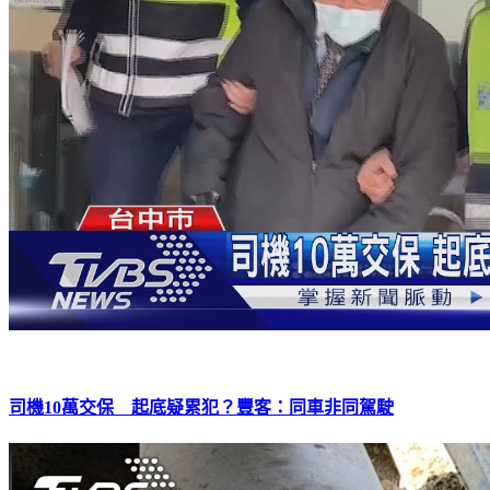
司機10萬交保 起底疑累犯？豐客：同車非同駕駛