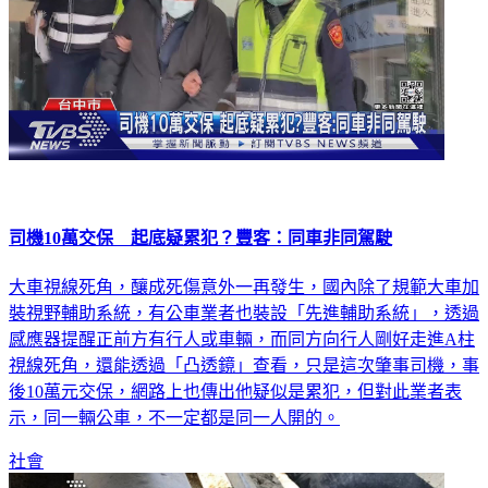
司機10萬交保 起底疑累犯？豐客：同車非同駕駛
大車視線死角，釀成死傷意外一再發生，國內除了規範大車加
裝視野輔助系統，有公車業者也裝設「先進輔助系統」，透過
感應器提醒正前方有行人或車輛，而同方向行人剛好走進A柱
視線死角，還能透過「凸透鏡」查看，只是這次肇事司機，事
後10萬元交保，網路上也傳出他疑似是累犯，但對此業者表
示，同一輛公車，不一定都是同一人開的。
社會