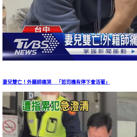
妻兒雙亡！外籍師痛哭 「若司機有停下會活著」