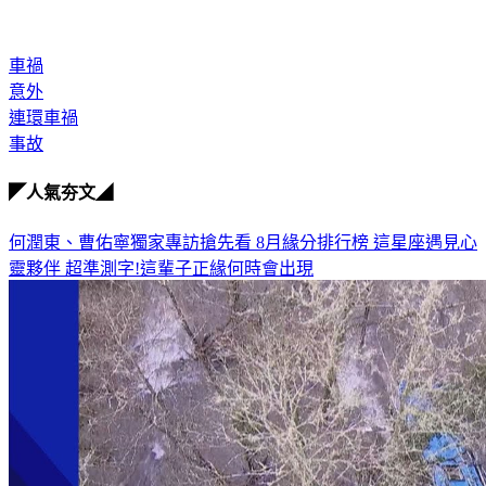
車禍
意外
連環車禍
事故
◤人氣夯文◢
何潤東、曹佑寧獨家專訪搶先看
8月緣分排行榜 這星座遇見心
靈夥伴
超準測字!這輩子正緣何時會出現