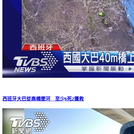
西班牙大巴從高橋墜河 至少6死2獲救