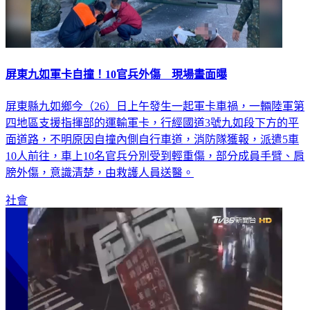
屏東九如軍卡自撞！10官兵外傷 現場畫面曝
屏東縣九如鄉今（26）日上午發生一起軍卡車禍，一輛陸軍第
四地區支援指揮部的運輸軍卡，行經國道3號九如段下方的平
面道路，不明原因自撞內側自行車道，消防隊獲報，派遣5車
10人前往，車上10名官兵分別受到輕重傷，部分成員手臂、肩
膀外傷，意識清楚，由救護人員送醫。
社會