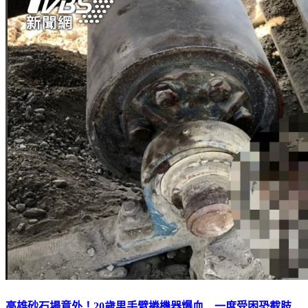
高雄砂石場意外！20歲男手臂捲機器爆血 一度受困恐截肢