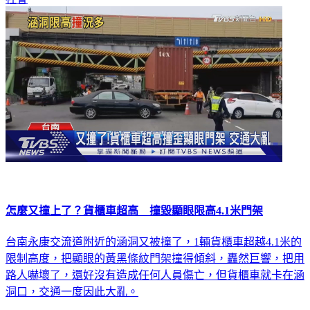
怎麼又撞上了？貨櫃車超高 撞毀顯眼限高4.1米門架
台南永康交流道附近的涵洞又被撞了，1輛貨櫃車超越4.1米的
限制高度，把顯眼的黃黑條紋門架撞得傾斜，轟然巨響，把用
路人嚇壞了，還好沒有造成任何人員傷亡，但貨櫃車就卡在涵
洞口，交通一度因此大亂。