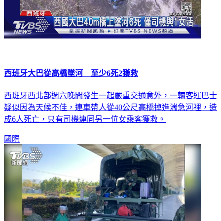
西班牙大巴從高橋墜河 至少6死2獲救
西班牙西北部週六晚間發生一起嚴重交通意外，一輛客運巴士
疑似因為天候不佳，連車帶人從40公尺高橋掉進湍急河裡，造
成6人死亡，只有司機連同另一位女乘客獲救。
國際