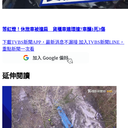
等紅燈！休旅車被撞扁 貨櫃車連環撞7車釀1死3傷
下載TVBS新聞APP，最新消息不漏接
加入TVBS新聞LINE，
重點新聞一次看
延伸閱讀