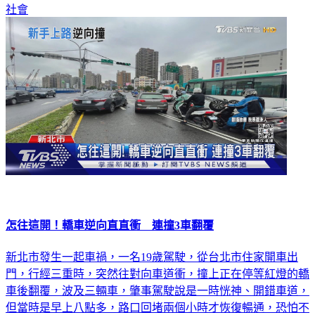
社會
怎往這開！轎車逆向直直衝 連撞3車翻覆
新北市發生一起車禍，一名19歲駕駛，從台北市住家開車出
門，行經三重時，突然往對向車道衝，撞上正在停等紅燈的轎
車後翻覆，波及三輛車，肇事駕駛說是一時恍神、開錯車道，
但當時是早上八點多，路口回堵兩個小時才恢復暢通，恐怕不