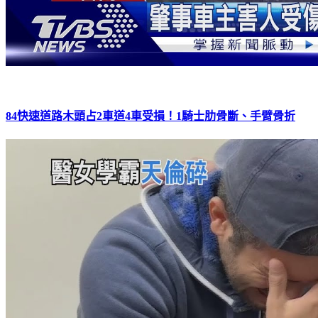
84快速道路木頭占2車道4車受損！1騎士肋骨斷、手臂骨折