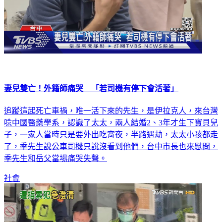
妻兒雙亡！外籍師痛哭 「若司機有停下會活著」
追蹤這起死亡車禍，唯一活下來的先生，是伊拉克人，來台灣
唸中國醫藥學系，認識了太太，兩人結婚2、3年才生下寶貝兒
子，一家人當時只是要外出吃宵夜，半路遇劫，太太小孩都走
了，季先生說公車司機只說沒看到他們，台中市長也來慰問，
季先生和岳父當場痛哭失聲。
社會