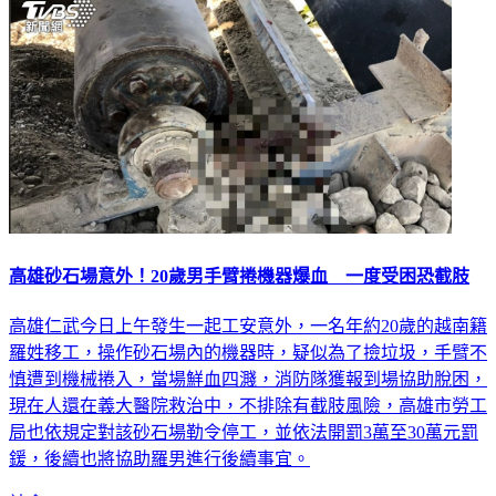
高雄砂石場意外！20歲男手臂捲機器爆血 一度受困恐截肢
高雄仁武今日上午發生一起工安意外，一名年約20歲的越南籍
羅姓移工，操作砂石場內的機器時，疑似為了撿垃圾，手臂不
慎遭到機械捲入，當場鮮血四濺，消防隊獲報到場協助脫困，
現在人還在義大醫院救治中，不排除有截肢風險，高雄市勞工
局也依規定對該砂石場勒令停工，並依法開罰3萬至30萬元罰
鍰，後續也將協助羅男進行後續事宜。