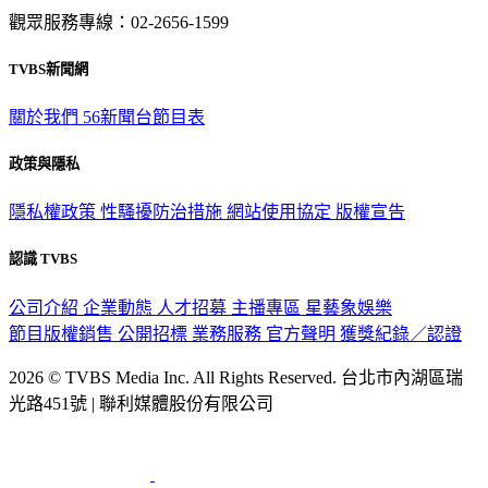
觀眾服務專線：02-2656-1599
TVBS新聞網
關於我們
56新聞台節目表
政策與隱私
隱私權政策
性騷擾防治措施
網站使用協定
版權宣告
認識 TVBS
公司介紹
企業動態
人才招募
主播專區
星藝象娛樂
節目版權銷售
公開招標
業務服務
官方聲明
獲獎紀錄／認證
2026 © TVBS Media Inc. All Rights Reserved. 台北市內湖區瑞
光路451號 | 聯利媒體股份有限公司