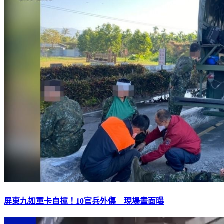
屏東九如軍卡自撞！10官兵外傷 現場畫面曝