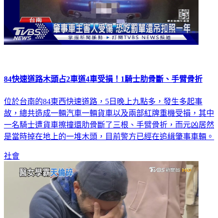
84快速道路木頭占2車道4車受損！1騎士肋骨斷、手臂骨折
位於台南的84東西快速道路，5日晚上九點多，發生多起事
故，總共造成一輛汽車一輛貨車以及兩部紅牌重機受損，其中
一名騎士遭貨車擦撞還肋骨斷了三根、手臂骨折，而元凶居然
是當時掉在地上的一堆木頭，目前警方已經在追緝肇事車輛。
社會