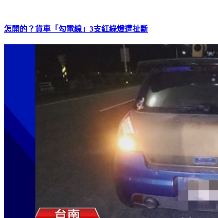
怎開的？貨車「勾電線」3支紅綠燈遭扯斷