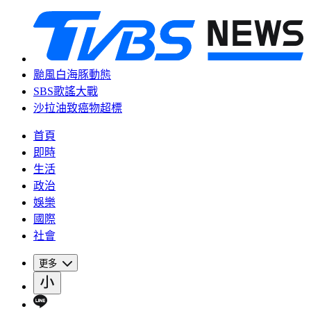
颱風白海豚動態
SBS歌謠大戰
沙拉油致癌物超標
首頁
即時
生活
政治
娛樂
國際
社會
更多