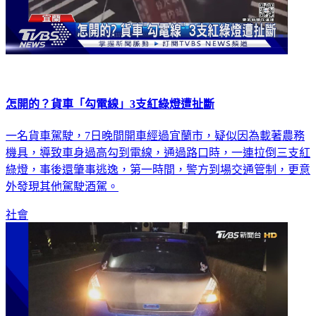
怎開的？貨車「勾電線」3支紅綠燈遭扯斷
一名貨車駕駛，7日晚間開車經過宜蘭市，疑似因為載著農務
機具，導致車身過高勾到電線，通過路口時，一連拉倒三支紅
綠燈，事後還肇事逃逸，第一時間，警方到場交通管制，更意
外發現其他駕駛酒駕。
社會