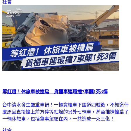
社會
等紅燈！休旅車被撞扁 貨櫃車連環撞7車釀1死3傷
台中清水發生嚴重車禍！一輛貨櫃車下國道四號後，不知道什
麼原因直接撞上前方停等紅燈的另外七輛車，甚至推擠撞扁了
一輛休旅車，包括肇事駕駛在內，一共造成一死三傷！
社會