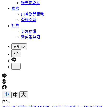
娛樂電影院
國際
川普對等關稅
全球必讀
社會
毒駕連爆
警察愛無限
更多
快訊