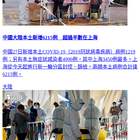
中國大陸本土新增6215例 超過半數在上海
中國27日新增本土COVID-19（2019冠狀病毒疾病）病例1219
例；另有本土無症狀感染者4996例，其中上海3450例最多。上
海從今天起進行新一輪分區封控、篩檢。兩類本土病例合計達
6215例。
大陸