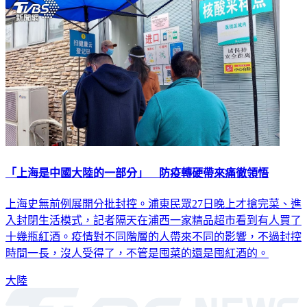
「上海是中國大陸的一部分」 防疫轉硬帶來痛徹領悟
上海史無前例展開分批封控。浦東民眾27日晚上才搶完菜、進
入封閉生活模式，記者隔天在浦西一家精品超市看到有人買了
十幾瓶紅酒。疫情對不同階層的人帶來不同的影響，不過封控
時間一長，沒人受得了，不管是囤菜的還是囤紅酒的。
大陸