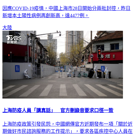
因應COVID-19疫情，中國上海市28日開始分兩批封控，昨日
新增本土陽性病例再創新高，達4477例。
大陸
上海防疫人員「講真話」 官方刪錄音要求口徑一致
上海防疫政策引發民怨，中國網傳官方近期發布一項「關於近
期做好市民諮詢服務的工作提示」，要求各區疾控中心人員在