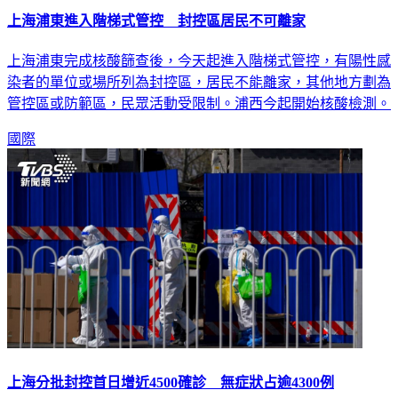
上海浦東進入階梯式管控 封控區居民不可離家
上海浦東完成核酸篩查後，今天起進入階梯式管控，有陽性感
染者的單位或場所列為封控區，居民不能離家，其他地方劃為
管控區或防範區，民眾活動受限制。浦西今起開始核酸檢測。
國際
上海分批封控首日增近4500確診 無症狀占逾4300例