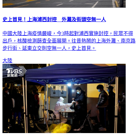
史上首見！上海浦西封控 外灘及街頭空無一人
中國大陸上海疫情嚴峻，今3時起對浦西實施封控，民眾不得
出戶，核酸檢測篩查全面展開。往昔熱鬧的上海外灘、南京路
步行街、延東立交則空無一人，史上首見。
大陸