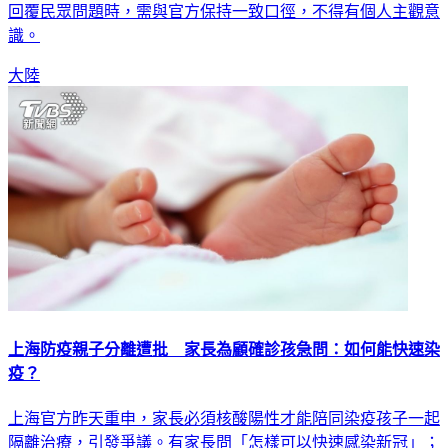
回覆民眾問題時，需與官方保持一致口徑，不得有個人主觀意
識。
大陸
上海防疫親子分離遭批 家長為顧確診孩急問：如何能快速染
疫？
上海官方昨天重申，家長必須核酸陽性才能陪同染疫孩子一起
隔離治療，引發爭議。有家長問「怎樣可以快速感染新冠」；