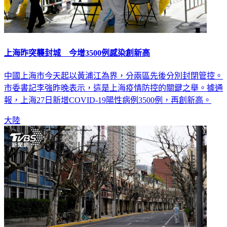
上海昨突襲封城 今增3500例感染創新高
中國上海市今天起以黃浦江為界，分兩區先後分別封閉管控。
市委書記李強昨晚表示，這是上海疫情防控的關鍵之舉。據通
報，上海27日新增COVID-19陽性病例3500例，再創新高。
大陸