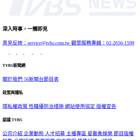
深入時事，一觸即見
意見反映：service@tvbs.com.tw
觀眾服務專線：02-2656-1599
TVBS新聞網
關於我們
56新聞台節目表
政策與隱私
隱私權政策
性騷擾防治措施
網站使用協定
版權宣告
認識 TVBS
公司介紹
企業動態
人才招募
主播專區
星藝象娛樂
節目版權