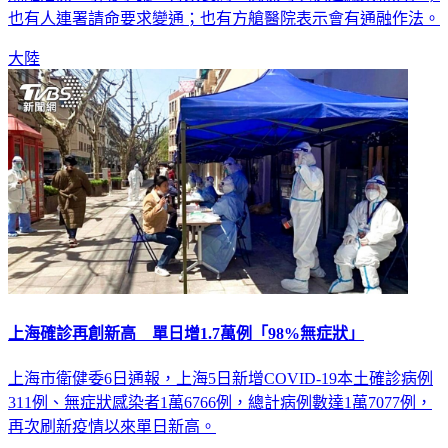
也有人連署請命要求變通；也有方艙醫院表示會有通融作法。
大陸
上海確診再創新高 單日增1.7萬例「98%無症狀」
上海市衛健委6日通報，上海5日新增COVID-19本土確診病例
311例、無症狀感染者1萬6766例，總計病例數達1萬7077例，
再次刷新疫情以來單日新高。