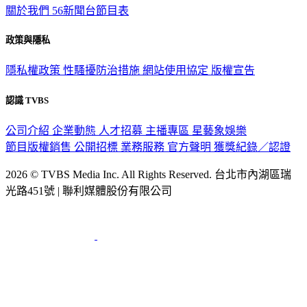
關於我們
56新聞台節目表
政策與隱私
隱私權政策
性騷擾防治措施
網站使用協定
版權宣告
認識 TVBS
公司介紹
企業動態
人才招募
主播專區
星藝象娛樂
節目版權銷售
公開招標
業務服務
官方聲明
獲獎紀錄／認證
2026 © TVBS Media Inc. All Rights Reserved. 台北市內湖區瑞
光路451號 | 聯利媒體股份有限公司