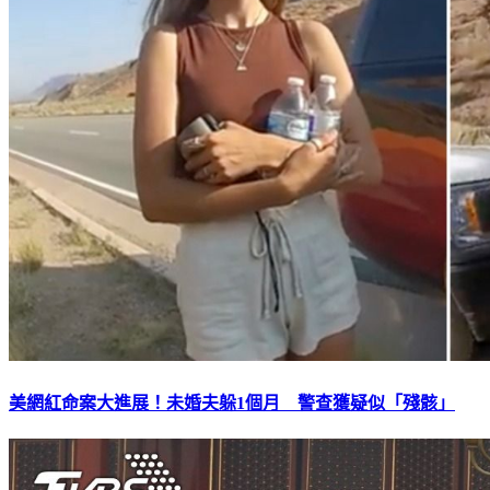
美網紅命案大進展！未婚夫躲1個月 警查獲疑似「殘骸」