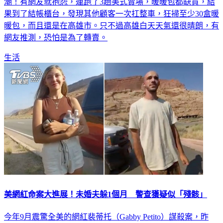
氣象專家預告，「今年冬天會很冷」，竟然引發暖暖包搶購
潮！有網友就抱怨，連跑了3趟美式賣場，暖暖包都缺貨，結
果到了結帳櫃台，發現其他顧客一次扛整車，狂掃至少30盒暖
暖包，而且還是在高雄市。只不過高雄白天天氣還很晴朗，有
網友推測，恐怕是為了轉賣。
生活
美網紅命案大進展！未婚夫躲1個月 警查獲疑似「殘骸」