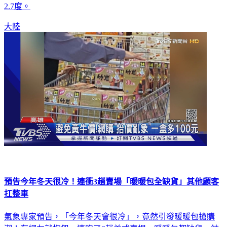
實際作為，照現在情況下去，本世紀末，地球將災難性升溫
2.7度。
大陸
預告今年冬天很冷！連衝3趟賣場「暖暖包全缺貨」其他顧客
扛整車