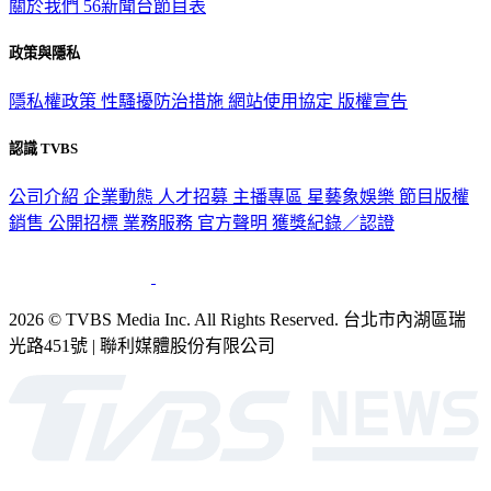
關於我們
56新聞台節目表
政策與隱私
隱私權政策
性騷擾防治措施
網站使用協定
版權宣告
認識 TVBS
公司介紹
企業動態
人才招募
主播專區
星藝象娛樂
節目版權
銷售
公開招標
業務服務
官方聲明
獲獎紀錄／認證
2026 © TVBS Media Inc. All Rights Reserved. 台北市內湖區瑞
光路451號 | 聯利媒體股份有限公司