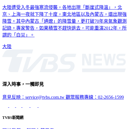
大陸「斷崖式」大降溫！ 北京上海一夜陡降十度
大陸遭受入冬最強寒流侵襲，各地出現「斷崖式降溫」，北
京、上海一夜就下降了十度，東北地區以及內蒙古，還出現強
降雪。其中內蒙古「通遼」的降雪量，更打破70年來氣象觀測
記錄。專家警告，如果積雪不趕快退去，可能重演2012年，所
謂的「白災」。
大陸
深入時事，一觸即見
意見反映：service@tvbs.com.tw
觀眾服務專線：02-2656-1599
TVBS新聞網