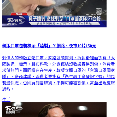
韓版口罩包裝標示「陸製」？網路、夜市10片150元
刺傷人的韓版立體口罩，網路就能買到，拆封後裡面卻有「大
陸製造」標示，且布料軟，外露鐵絲沒收邊容易割傷，消費者
求償無門。而同樣有在生產，韓版立體口罩的「台灣口罩國家
隊」，廠商建議，消費者要挑有「衛生署工廠登記字號」的包
裝最保險，否則買到冒牌貨，不僅可能被割傷，甚至出現皮膚
過敏。
生活