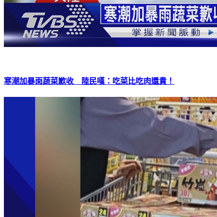
寒潮加暴雨蔬菜歉收 陸民嘆：吃菜比吃肉還貴！