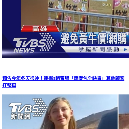
預告今年冬天很冷！連衝3趟賣場「暖暖包全缺貨」其他顧客
扛整車