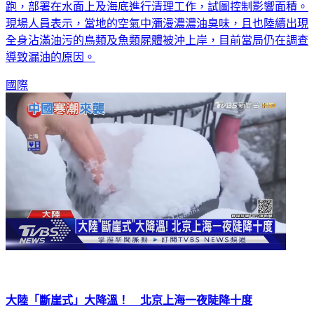
已洩漏至少超過3000桶的石油，大量工作人員正在與時間賽
跑，部署在水面上及海底進行清理工作，試圖控制影響面積。
現場人員表示，當地的空氣中瀰漫濃濃油臭味，且也陸續出現
全身沾滿油污的鳥類及魚類屍體被沖上岸，目前當局仍在調查
導致漏油的原因。
國際