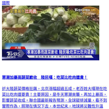
國際
寒潮加暴雨蔬菜歉收 陸民嘆：吃菜比吃肉還貴！
近大陸蔬菜價格狂飆，北京漲幅超過五成，老百姓大嘆現在吃
菜比吃肉還要貴！主要原因，是冬天寒潮來襲，再加上暴雨，
影響蔬菜收成。聯合國最新報告預測，全球碳排減量，看不到