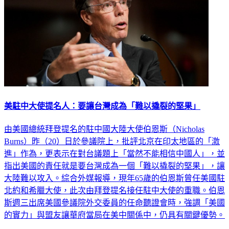
美駐中大使提名人：要讓台灣成為「難以撬裂的堅果」
由美國總統拜登提名的駐中國大陸大使伯恩斯（Nicholas
Burns）昨（20）日於參議院上，批評北京在印太地區的「激
進」作為，更表示在對台議題上「當然不能相信中國人」，並
指出美國的責任就是要台灣成為一個「難以撬裂的堅果」，讓
大陸難以攻入。綜合外媒報導，現年65歲的伯恩斯曾任美國駐
北約和希臘大使，此次由拜登提名接任駐中大使的重職。伯恩
斯週三出席美國參議院外交委員的任命聽證會時，強調「美國
的實力」與盟友讓華府當局在美中關係中，仍具有關鍵優勢。