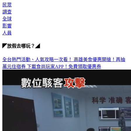
國家
民眾
調查
全球
影響
人員
◤放假去哪玩？◢
全台熱門活動、人氣攻略一次看！
高雄美食優惠開搶！再抽
萬元住宿券
下載食尚玩家APP！免費領取優惠券