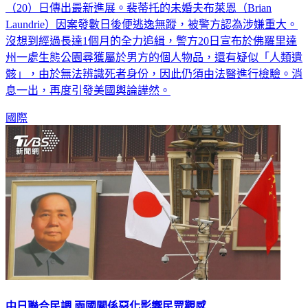
今年9月震驚全美的網紅裴蒂托（Gabby Petito）謀殺案，昨
（20）日傳出最新進展。裴蒂托的未婚夫布萊恩（Brian
Laundrie）因案發數日後便逃逸無蹤，被警方認為涉嫌重大。
沒想到經過長達1個月的全力追緝，警方20日宣布於佛羅里達
州一處生態公園尋獲屬於男方的個人物品，還有疑似「人類遺
骸」，由於無法辨識死者身份，因此仍須由法醫進行檢驗。消
息一出，再度引發美國輿論譁然。
國際