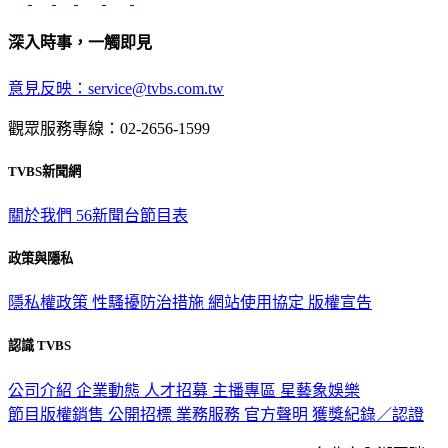
深入時事，一觸即見
意見反映：service@tvbs.com.tw
觀眾服務專線：02-2656-1599
TVBS新聞網
關於我們
56新聞台節目表
政策與隱私
隱私權政策
性騷擾防治措施
網站使用協定
版權宣告
認識 TVBS
公司介紹
企業動態
人才招募
主播專區
星藝象娛樂
節目版權銷售
公開招標
業務服務
官方聲明
獲獎紀錄／認證