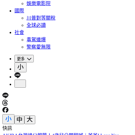
娛樂電影院
國際
川普對等關稅
全球必讀
社會
毒駕連爆
警察愛無限
更多
快訊