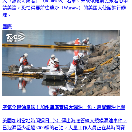
院週日（24）日證實，官方已將欲申請美國簽證的俄羅斯人列
入「無家可歸者」（homeless）名單。未來俄羅斯民眾若想申
請美簽，恐怕得要前往華沙（Warsaw）的美國大使館進行辦
理。
國際
空氣全是油臭味！加州海底管線大漏油 魚、鳥屍體沖上岸
美國加州當地時間週日（3）傳出海底管線大規模漏油事件，