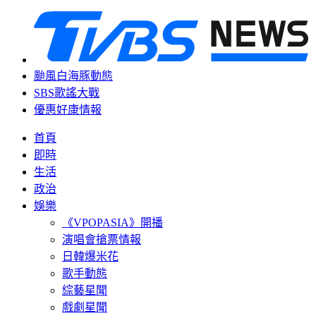
颱風白海豚動態
SBS歌謠大戰
優惠好康情報
首頁
即時
生活
政治
娛樂
《VPOPASIA》開播
演唱會搶票情報
日韓爆米花
歌手動態
綜藝星聞
戲劇星聞