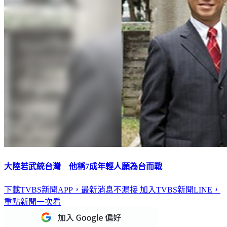
大陸若武統台灣 他稱7成年輕人願為台而戰
下載TVBS新聞APP，最新消息不漏接
加入TVBS新聞LINE，
重點新聞一次看