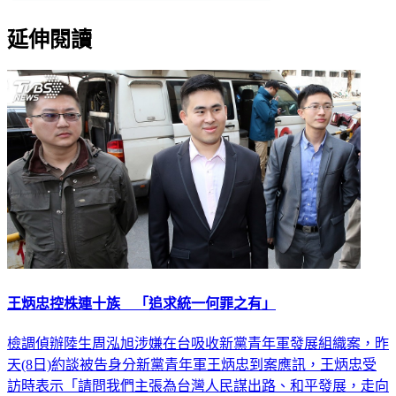
延伸閱讀
王炳忠控株連十族 「追求統一何罪之有」
檢調偵辦陸生周泓旭涉嫌在台吸收新黨青年軍發展組織案，昨
天(8日)約談被告身分新黨青年軍王炳忠到案應訊，王炳忠受
訪時表示「請問我們主張為台灣人民謀出路、和平發展，走向
和平統一，何罪之有？」