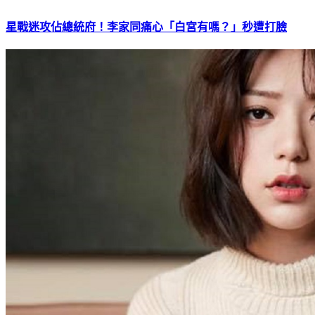
星戰迷攻佔總統府！李家同痛心「白宮有嗎？」秒遭打臉