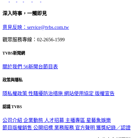
深入時事，一觸即見
意見反映：service@tvbs.com.tw
觀眾服務專線：02-2656-1599
TVBS新聞網
關於我們
56新聞台節目表
政策與隱私
隱私權政策
性騷擾防治措施
網站使用協定
版權宣告
認識 TVBS
公司介紹
企業動態
人才招募
主播專區
星藝象娛樂
節目版權銷售
公開招標
業務服務
官方聲明
獲獎紀錄／認證
2026 © TVBS Media Inc. All Rights Reserved. 台北市內湖區瑞