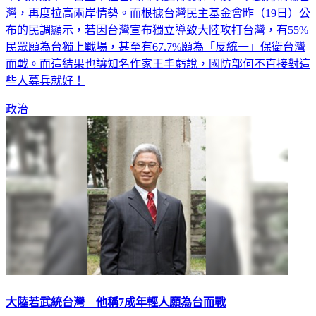
布的民調顯示，若因台灣宣布獨立導致大陸攻打台灣，有55%
民眾願為台獨上戰場，甚至有67.7%願為「反統一」保衛台灣
而戰。而這結果也讓知名作家王丰虧說，國防部何不直接對這
些人募兵就好！
政治
大陸若武統台灣 他稱7成年輕人願為台而戰