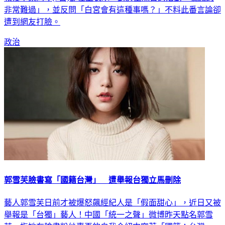
遭到網友打臉。
政治
郭雪芙臉書寫「國籍台灣」 遭舉報台獨立馬刪除
藝人郭雪芙日前才被爆怒飆經紀人是「假面甜心」，近日又被
舉報是「台獨」藝人！中國「統一之聲」微博昨天點名郭雪
芙，指她在臉書粉絲專頁的自我介紹中寫著「國籍：台灣」，