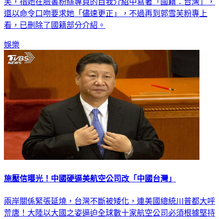
還以命令口吻要求她「儘速更正」，不過再到郭雪芙粉專上
看，已刪除了國籍部分介紹。
娛樂
施壓信曝光！中國硬逼美航空公司改「中國台灣」
兩岸關係緊張延燒，台灣不斷被矮化，連美國總統川普都大呼
荒唐！大陸以大國之姿逼迫全球數十家航空公司必須根據堅持
「一個中國」原則，並且調整對台灣稱呼，否則後果自負。