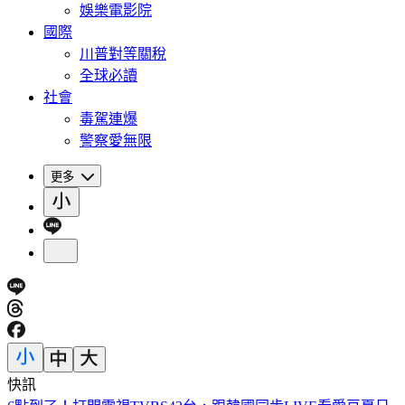
娛樂電影院
國際
川普對等關稅
全球必讀
社會
毒駕連爆
警察愛無限
更多
快訊