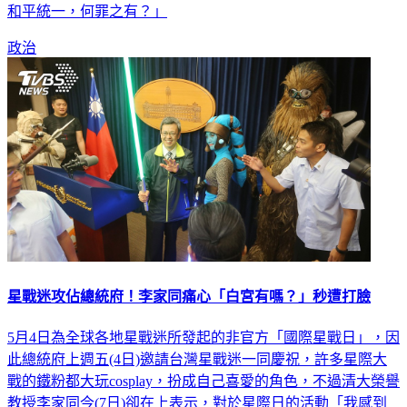
政治
星戰迷攻佔總統府！李家同痛心「白宮有嗎？」秒遭打臉
5月4日為全球各地星戰迷所發起的非官方「國際星戰日」，因
此總統府上週五(4日)邀請台灣星戰迷一同慶祝，許多星際大
戰的鐵粉都大玩cosplay，扮成自己喜愛的角色，不過清大榮譽
教授李家同今(7日)卻在上表示，對於星際日的活動「我感到
非常難過」，並反問「白宮會有這種事嗎？」不料此番言論卻