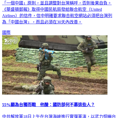
《華盛頓郵報》取得中國民航局發給聯合航空（United
Airlines）的信件，信中明確要求聯合航空網站必須把台灣列
為「中國台灣」，而且必須在30天內改善。
國際
55%願為台獨而戰 他酸：國防部何不募這些人？
中共解放軍18日上午在台灣海峽進行實彈軍演，以武力恫嚇台
灣，再度拉高兩岸情勢。而根據台灣民主基金會昨（19日）公