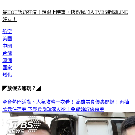
最HOT話題在這！想跟上時事，快點我加入TVBS新聞LINE
好友！
航空
美國
中國
台灣
澳洲
國家
矮化
◤放假去哪玩？◢
全台熱門活動、人氣攻略一次看！
高雄美食優惠開搶！再抽
萬元住宿券
下載食尚玩家APP！免費領取優惠券