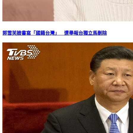
郭雪芙臉書寫「國籍台灣」 遭舉報台獨立馬刪除