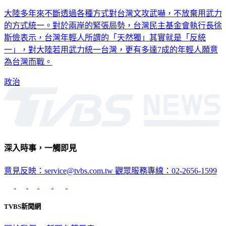
大陸多年來不斷透過各種方式對台灣文攻武嚇，不放棄用武力
的方式統一。對於兩岸的緊張局勢，台灣民主基金會執行長徐
斯儉表示，台灣年輕人所謂的「天然獨」其實就是「反統
一」，對大陸若用武力統一台灣，更有多達7成的年輕人願意
為台灣而戰。
政治
深入時事，一觸即見
意見反映：service@tvbs.com.tw
觀眾服務專線：02-2656-1599
TVBS新聞網
關於我們
56新聞台節目表