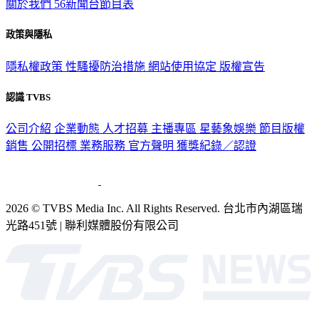
政策與隱私
隱私權政策
性騷擾防治措施
網站使用協定
版權宣告
認識 TVBS
公司介紹
企業動態
人才招募
主播專區
星藝象娛樂
節目版權
銷售
公開招標
業務服務
官方聲明
獲獎紀錄／認證
2026 © TVBS Media Inc. All Rights Reserved. 台北市內湖區瑞
光路451號 | 聯利媒體股份有限公司