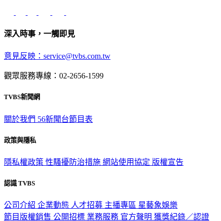
深入時事，一觸即見
意見反映：service@tvbs.com.tw
觀眾服務專線：02-2656-1599
TVBS新聞網
關於我們
56新聞台節目表
政策與隱私
隱私權政策
性騷擾防治措施
網站使用協定
版權宣告
認識 TVBS
公司介紹
企業動態
人才招募
主播專區
星藝象娛樂