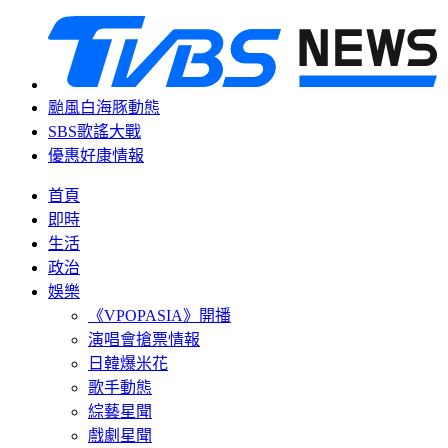
颱風白海豚動態
SBS歌謠大戰
優惠好康情報
首頁
即時
生活
政治
娛樂
《VPOPASIA》開播
演唱會搶票情報
日韓爆米花
歌手動態
綜藝星聞
戲劇星聞