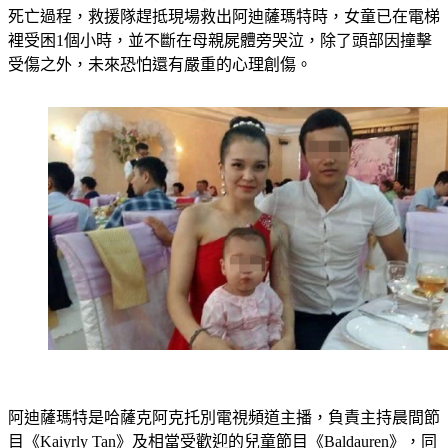
悲劇發生時阿迪薩瑪特3歲的女兒就在旁全程目睹母親痛苦的
死亡過程，救援隊趕抵現場救出阿迪薩瑪特時，女童已在電梯
裡受困1個小時，並不斷在母親屍體旁哭泣，除了頭部因撞擊
受傷之外，未來恐怕還有嚴重的心理創傷。
阿迪薩瑪特是哈薩克阿克托別電視頻道主播，負責主持晨間節