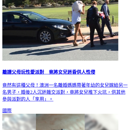
離譜父母玩性愛派對 竟將女兒迷昏供人性侵
竟然有這種父母！澳洲一名離婚媽媽帶著年幼的女兒嫁給另一
名男子，婚後2人沉迷雜交派對，竟將女兒推下火坑，供其他
參與派對的人「享用」。
國際