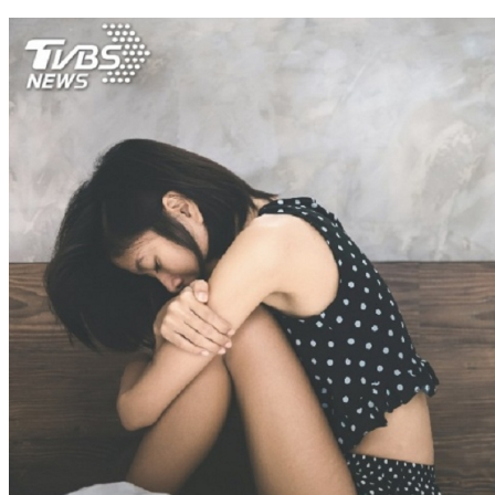
婚攝睡新娘還拍不雅照 新郎綠光罩頂怒退婚