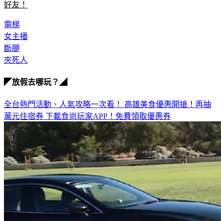
最HOT話題在這！想跟上時事，快點我加入TVBS新聞LINE
好友！
電梯
女主播
斷腿
夾死人
◤放假去哪玩？◢
全台熱門活動、人氣攻略一次看！
高雄美食優惠開搶！再抽
萬元住宿券
下載食尚玩家APP！免費領取優惠券