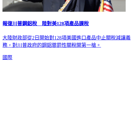
報復川普鋼鋁稅 陸對美128項產品課稅
大陸財政部從2日開始對128項美國進口產品中止關稅減讓義
務，對川普政府的鋼鋁懲罰性關稅開第一槍。
國際