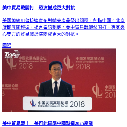
美中貿易戰開打 恐演變成更大對抗
美國總統川普接連宣布對輸美產品祭出關稅，劍指中國。北京
旋即展開報復，揚言奉陪到底。美中貿易戰儼然開打，專家憂
心雙方的貿易戰恐演變成更大的對抗。
國際
美中貿易戰！ 美可能瞄準中國製造2025產業