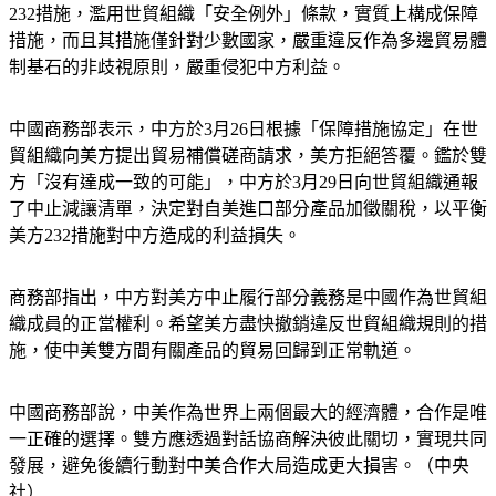
232措施，濫用世貿組織「安全例外」條款，實質上構成保障
措施，而且其措施僅針對少數國家，嚴重違反作為多邊貿易體
制基石的非歧視原則，嚴重侵犯中方利益。
中國商務部表示，中方於3月26日根據「保障措施協定」在世
貿組織向美方提出貿易補償磋商請求，美方拒絕答覆。鑑於雙
方「沒有達成一致的可能」，中方於3月29日向世貿組織通報
了中止減讓清單，決定對自美進口部分產品加徵關稅，以平衡
美方232措施對中方造成的利益損失。
商務部指出，中方對美方中止履行部分義務是中國作為世貿組
織成員的正當權利。希望美方盡快撤銷違反世貿組織規則的措
施，使中美雙方間有關產品的貿易回歸到正常軌道。
中國商務部說，中美作為世界上兩個最大的經濟體，合作是唯
一正確的選擇。雙方應透過對話協商解決彼此關切，實現共同
發展，避免後續行動對中美合作大局造成更大損害。（中央
社）