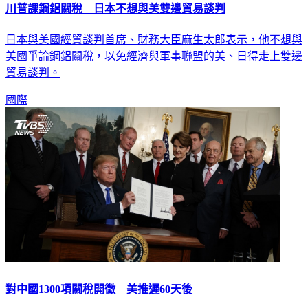
川普課鋼鋁關稅 日本不想與美雙邊貿易談判
日本與美國經貿談判首席、財務大臣麻生太郎表示，他不想與
美國爭論鋼鋁關稅，以免經濟與軍事聯盟的美、日得走上雙邊
貿易談判。
國際
對中國1300項關稅開徵 美推遲60天後