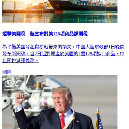
還擊美關稅 陸宣布對美128項貨品課關稅
為平衡美國發起貿易戰帶來的損失，中國大陸財政部1日晚間
發布新聞稿，自2日起對原產於美國的7類128項進口商品，中
止關稅減讓義務。
國際