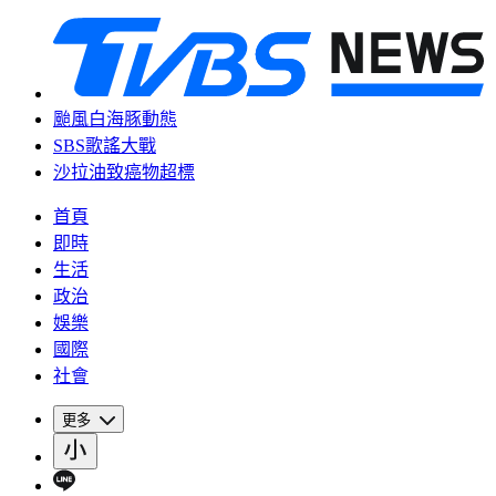
颱風白海豚動態
SBS歌謠大戰
沙拉油致癌物超標
首頁
即時
生活
政治
娛樂
國際
社會
更多