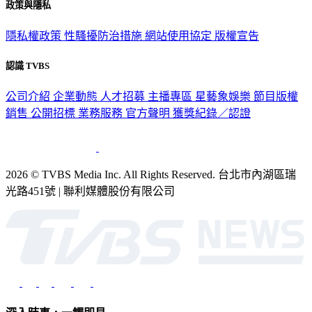
政策與隱私
隱私權政策
性騷擾防治措施
網站使用協定
版權宣告
認識 TVBS
公司介紹
企業動態
人才招募
主播專區
星藝象娛樂
節目版權
銷售
公開招標
業務服務
官方聲明
獲獎紀錄／認證
2026 © TVBS Media Inc. All Rights Reserved. 台北市內湖區瑞
光路451號 | 聯利媒體股份有限公司