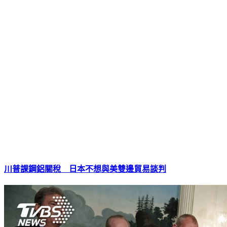
川普課鋼鋁關稅 日本不想與美雙邊貿易談判