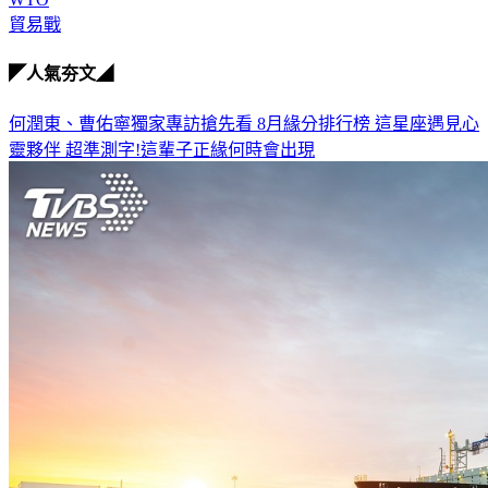
貿易戰
◤人氣夯文◢
何潤東、曹佑寧獨家專訪搶先看
8月緣分排行榜 這星座遇見心
靈夥伴
超準測字!這輩子正緣何時會出現