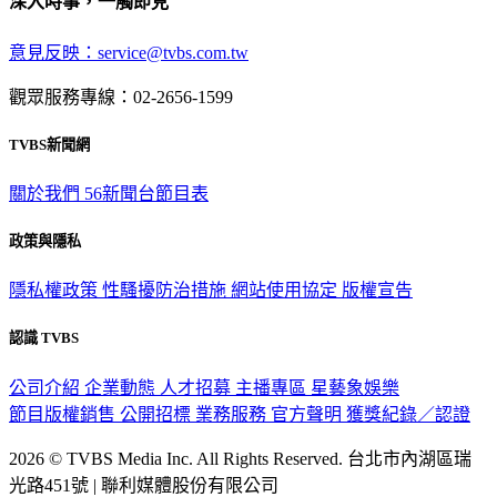
深入時事，一觸即見
意見反映：service@tvbs.com.tw
觀眾服務專線：02-2656-1599
TVBS新聞網
關於我們
56新聞台節目表
政策與隱私
隱私權政策
性騷擾防治措施
網站使用協定
版權宣告
認識 TVBS
公司介紹
企業動態
人才招募
主播專區
星藝象娛樂
節目版權銷售
公開招標
業務服務
官方聲明
獲獎紀錄／認證
2026 © TVBS Media Inc. All Rights Reserved. 台北市內湖區瑞
光路451號 | 聯利媒體股份有限公司