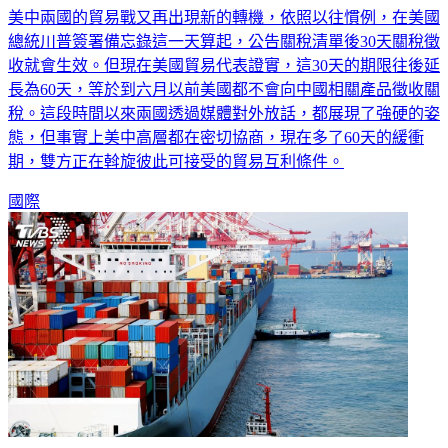
美中兩國的貿易戰又再出現新的轉機，依照以往慣例，在美國
總統川普簽署備忘錄這一天算起，公告關稅清單後30天關稅徵
收就會生效。但現在美國貿易代表證實，這30天的期限往後延
長為60天，等於到六月以前美國都不會向中國相關產品徵收關
稅。這段時間以來兩國透過媒體對外放話，都展現了強硬的姿
態，但事實上美中高層都在密切協商，現在多了60天的緩衝
期，雙方正在斡旋彼此可接受的貿易互利條件。
國際