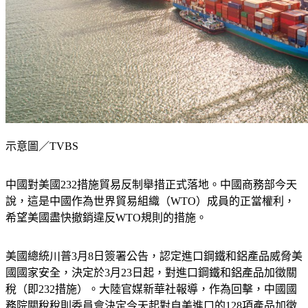
示意圖／TVBS
中國對美國232措施貿易反制舉措正式落地。中國商務部今天
說，這是中國作為世界貿易組織（WTO）成員的正當權利，
希望美國盡快撤銷違反WTO規則的措施。
美國總統川普3月8日簽署公告，認定進口鋼鐵和鋁產品威脅美
國國家安全，決定於3月23日起，對進口鋼鐵和鋁產品加徵關
稅（即232措施）。大陸官媒新華社報導，作為回擊，中國國
務院關稅稅則委員會決定今天起對自美進口的128項產品加徵