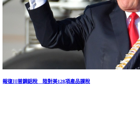
報復川普鋼鋁稅 陸對美128項產品課稅