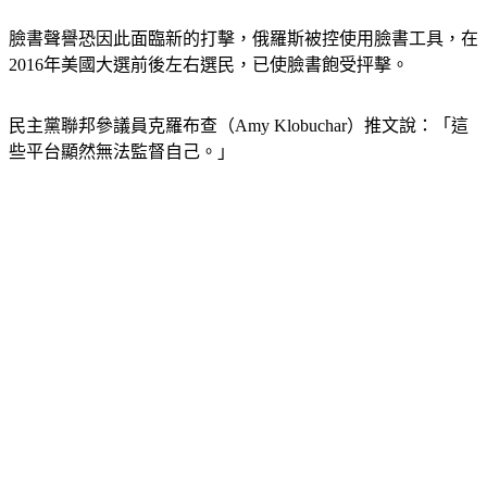
臉書聲譽恐因此面臨新的打擊，俄羅斯被控使用臉書工具，在
2016年美國大選前後左右選民，已使臉書飽受抨擊。
民主黨聯邦參議員克羅布查（Amy Klobuchar）推文說：「這
些平台顯然無法監督自己。」