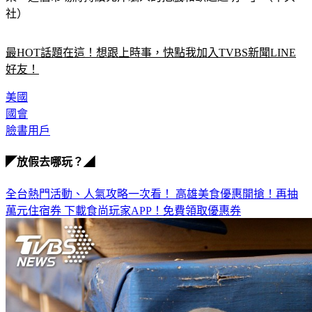
社）
最HOT話題在這！想跟上時事，快點我加入TVBS新聞LINE
好友！
美國
國會
臉書用戶
◤放假去哪玩？◢
全台熱門活動、人氣攻略一次看！
高雄美食優惠開搶！再抽
萬元住宿券
下載食尚玩家APP！免費領取優惠券