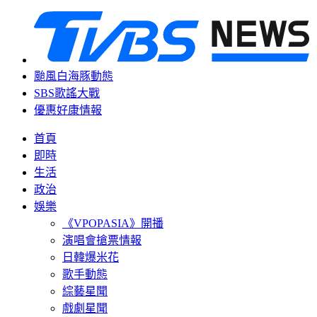
颱風白海豚動態
SBS歌謠大戰
優惠好康情報
首頁
即時
生活
政治
娛樂
《VPOPASIA》開播
演唱會搶票情報
日韓爆米花
歌手動態
綜藝星聞
戲劇星聞