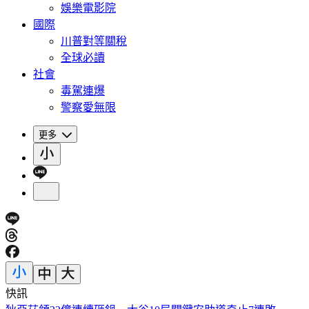
娛樂電影院
國際
川普對等關稅
全球必讀
社會
毒駕連爆
警察愛無限
更多
快訊