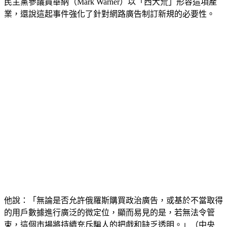
民主黨參議員華納（Mark Warner）以「西大荒」形容這項產
業，還說這起事件強化了針對網路廣告制訂新規的必要性。
他說：「無論是否允許俄羅斯購買政治廣告，或基於不當取得
的用戶數據進行廣泛的微定位，顯而易見的是，若無法令管
束，這個市場將持續充斥騙人的把戲和缺乏透明。」（中央