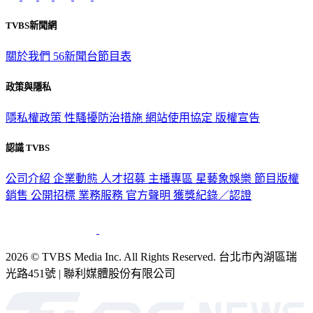
TVBS新聞網
關於我們
56新聞台節目表
政策與隱私
隱私權政策
性騷擾防治措施
網站使用協定
版權宣告
認識 TVBS
公司介紹
企業動態
人才招募
主播專區
星藝象娛樂
節目版權
銷售
公開招標
業務服務
官方聲明
獲獎紀錄／認證
2026 © TVBS Media Inc. All Rights Reserved. 台北市內湖區瑞
光路451號 | 聯利媒體股份有限公司