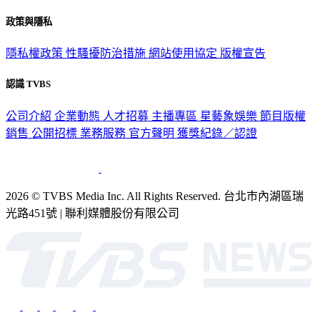
政策與隱私
隱私權政策
性騷擾防治措施
網站使用協定
版權宣告
認識 TVBS
公司介紹
企業動態
人才招募
主播專區
星藝象娛樂
節目版權
銷售
公開招標
業務服務
官方聲明
獲獎紀錄／認證
2026 © TVBS Media Inc. All Rights Reserved. 台北市內湖區瑞
光路451號 | 聯利媒體股份有限公司