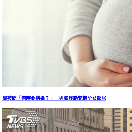
屢被問「何時要結婚？」 男氣炸勒斃懷孕女鄰居