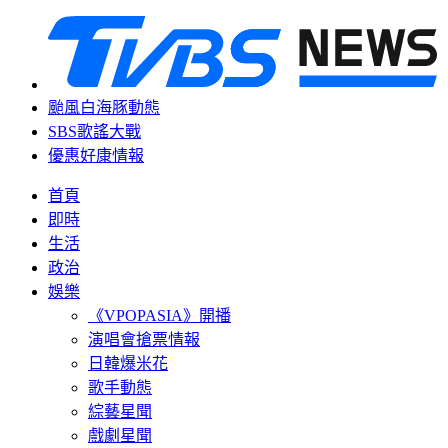
颱風白海豚動態
SBS歌謠大戰
優惠好康情報
首頁
即時
生活
政治
娛樂
《VPOPASIA》開播
演唱會搶票情報
日韓爆米花
歌手動態
綜藝星聞
戲劇星聞