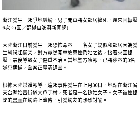
浙江發生一起爭地糾紛，男子開車將女鄰居撞死，還來回輾壓
6次。(圖／翻攝自澎湃新聞網)
大陸浙江日前發生一起恐怖命案！
一名女子疑似和鄰居因為發
生糾紛起衝突，對方竟然開車故意撞倒她之後，接著來回輾
壓，最後導致女子傷重不治。
當地警方獲報，已將涉案的3名
嫌犯逮捕，全案正釐清調查。
根據大陸媒體報導，這起事件發生在上月30日，地點在浙江省
天台縣始豐街道大戶丁村，死者是一名孫姓女子。女子被撞輾
斃的
畫面
在網路上流傳，引發網友的熱烈討論。