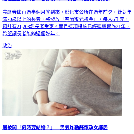
農曆春節再過半個月就到來，彰化市公所在過年前夕，針對年
滿70歲以上的長者，將發放「春節敬老禮金」，每人6千元，
預計有21,208名長者受惠。而且這項措施已經連續實施21年，
希望讓長者能夠過個好年。
政治
屢被問「何時要結婚？」 男氣炸勒斃懷孕女鄰居