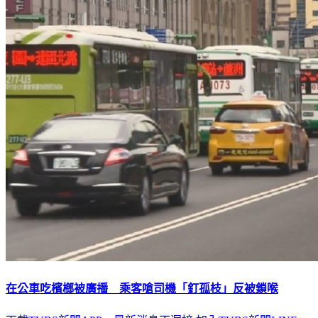
在公車吃檳榔被廣播 乘客嗆司機「釘孤枝」反被鎖喉
下載TVBS新聞APP，最新消息不漏接
加入TVBS新聞LINE，