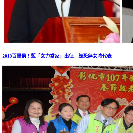
2018百里侯！藍「女力當家」出征 綠恐無女將代表