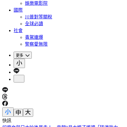
娛樂電影院
國際
川普對等關稅
全球必讀
社會
毒駕連爆
警察愛無限
更多
快訊