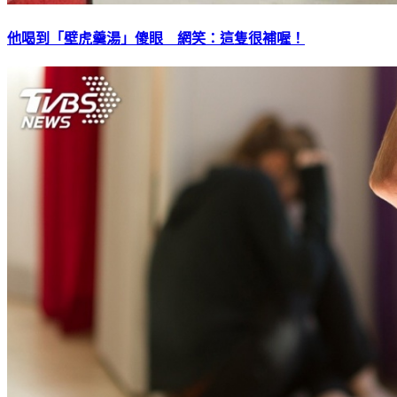
他喝到「壁虎羹湯」傻眼 網笑：這隻很補喔！