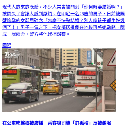
現代人愈來愈晚婚，不少人常會被問到「你何時要結婚啊？」
被問久了會讓人感到厭煩。在印尼一名28歲的男子，日前被隔
壁懷孕的女鄰居碎念「怎麼不快點結婚？別人家孩子都生好幾
個了！」男子一氣之下，把女鄰居推倒在地後再將她勒斃，釀
成一屍兩命，警方將他逮捕歸案。
國際
在公車吃檳榔被廣播 乘客嗆司機「釘孤枝」反被鎖喉