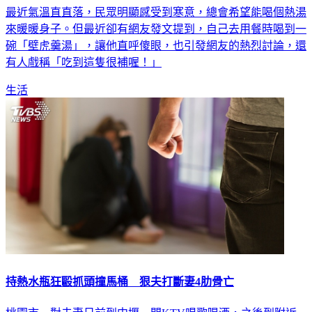
來暖暖身子。但最近卻有網友發文提到，自己去用餐時喝到一
碗「壁虎羹湯」，讓他直呼傻眼，也引發網友的熱烈討論，還
有人戲稱「吃到這隻很補喔！」
生活
持熱水瓶狂毆抓頭撞馬桶 狠夫打斷妻4肋骨亡
桃園市一對夫妻日前到中壢一間KTV唱歌喝酒，之後到附近