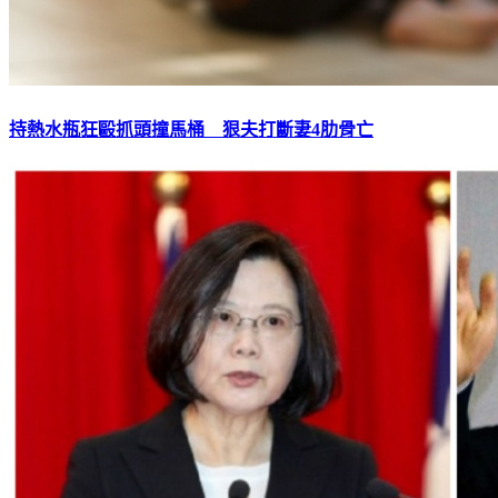
持熱水瓶狂毆抓頭撞馬桶 狠夫打斷妻4肋骨亡