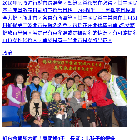
黨主席吳敦義日前訂下選戰目標「7+6過半」，民進黨目標則
全力搶下新北市，各自有所盤算。其中國民黨中常會在上月31
日通過第二波縣市長提名名單，包括花蓮縣徐榛蔚等5名女將
搶攻百里侯。若是已有意參選或是被點名的情況，有可能提名
11位女性候選人，等於是有一半縣市是女將出征。
政治
紅包金額勝六都！春節領6千 長者：比孩子給得多