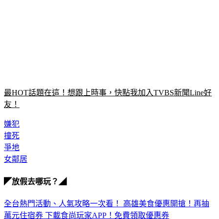
最HOT話題在這！想跟上時事，快點我加入TVBS新聞Line好
友！
嫌犯
撞死
爭地
女鄰居
◤放假去哪玩？◢
全台熱門活動、人氣攻略一次看！
高雄美食優惠開搶！再抽
萬元住宿券
下載食尚玩家APP！免費領取優惠券