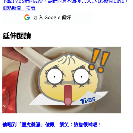
重點新聞一次看
延伸閱讀
他喝到「壁虎羹湯」傻眼 網笑：這隻很補喔！
最近氣溫直直落，民眾明顯感受到寒意，總會希望能喝個熱湯