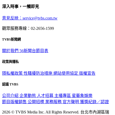
深入時事，一觸即見
意見反映：service@tvbs.com.tw
觀眾服務專線：02-2656-1599
TVBS新聞網
關於我們
56新聞台節目表
政策與隱私
隱私權政策
性騷擾防治措施
網站使用協定
版權宣告
認識 TVBS
公司介紹
企業動態
人才招募
主播專區
星藝象娛樂
節目版權銷售
公開招標
業務服務
官方聲明
獲獎紀錄／認證
2026 © TVBS Media Inc. All Rights Reserved. 台北市內湖區瑞
光路451號 | 聯利媒體股份有限公司