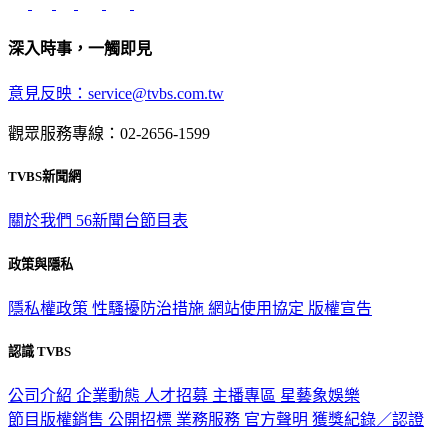
深入時事，一觸即見
意見反映：service@tvbs.com.tw
觀眾服務專線：02-2656-1599
TVBS新聞網
關於我們
56新聞台節目表
政策與隱私
隱私權政策
性騷擾防治措施
網站使用協定
版權宣告
認識 TVBS
公司介紹
企業動態
人才招募
主播專區
星藝象娛樂
節目版權銷售
公開招標
業務服務
官方聲明
獲獎紀錄／認證