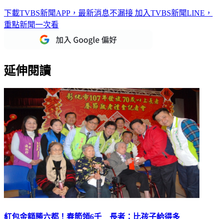
下載TVBS新聞APP，最新消息不漏接
加入TVBS新聞LINE，
重點新聞一次看
延伸閱讀
紅包金額勝六都！春節領6千 長者：比孩子給得多