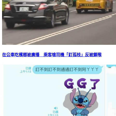
在公車吃檳榔被廣播 乘客嗆司機「釘孤枝」反被鎖喉