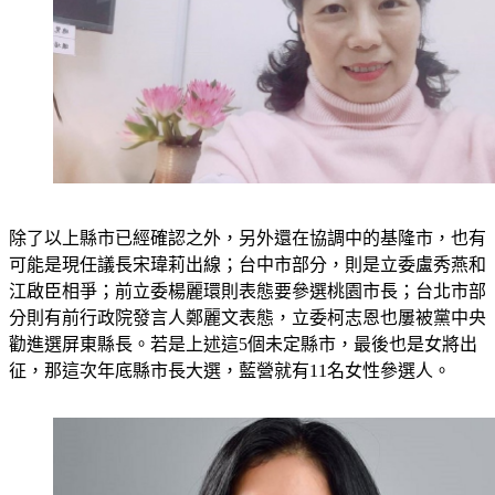
除了以上縣市已經確認之外，另外還在協調中的基隆市，也有
可能是現任議長宋瑋莉出線；台中市部分，則是立委盧秀燕和
江啟臣相爭；前立委楊麗環則表態要參選桃園市長；台北市部
分則有前行政院發言人鄭麗文表態，立委柯志恩也屢被黨中央
勸進選屏東縣長。
若是上述這5個未定縣市，最後也是女將出
征，那這次年底縣市長大選，藍營就有11名女性參選人。