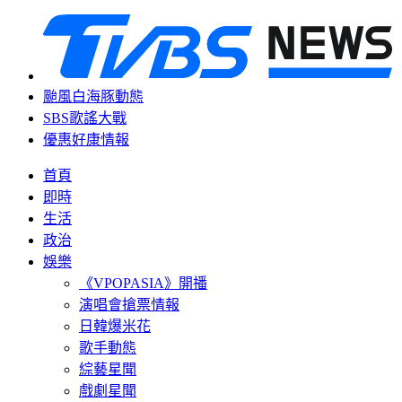
颱風白海豚動態
SBS歌謠大戰
優惠好康情報
首頁
即時
生活
政治
娛樂
《VPOPASIA》開播
演唱會搶票情報
日韓爆米花
歌手動態
綜藝星聞
戲劇星聞