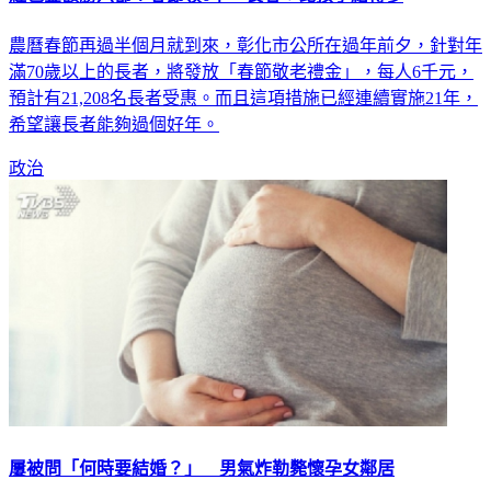
農曆春節再過半個月就到來，彰化市公所在過年前夕，針對年
滿70歲以上的長者，將發放「春節敬老禮金」，每人6千元，
預計有21,208名長者受惠。而且這項措施已經連續實施21年，
希望讓長者能夠過個好年。
政治
屢被問「何時要結婚？」 男氣炸勒斃懷孕女鄰居