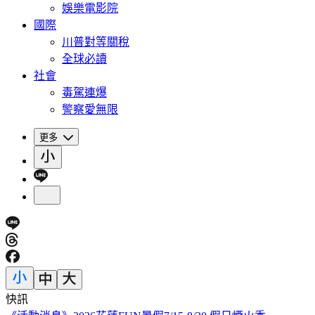
娛樂電影院
國際
川普對等關稅
全球必讀
社會
毒駕連爆
警察愛無限
更多
快訊