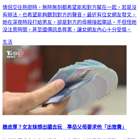
情侶交往熱戀時，無時無刻都希望能和對方膩在一起，若是沒
有辦法，也希望能夠聽到對方的聲音。最近有位女網友發文，
她在深夜時段打給男友，卻是對方的母親接起電話，不但怪她
沒注意時間，甚至還傳訊息辱罵，讓女網友內心十分受傷。
生活
臉皮厚？女友妹想出國去玩 準岳父母要求他「出旅費」