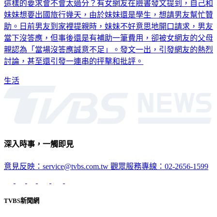
這樣的要求會不會太過分？有女網友在臉書發文提到，自己和
妹妹想要出國旅行幾天，由於妹妹還是學生，想請男友幫忙贊
助。日前男友到家裡提親時，妹妹不好意思地開口請求，男友
當下沒答應，但事後還是有補助一筆費用，卻被女網友的父母
親認為「當場沒答應誠意不足」。發文一出，引發網友的熱烈
討論，甚至還引發一連串的抨擊和批評。
生活
深入時事，一觸即見
意見反映：service@tvbs.com.tw
觀眾服務專線：02-2656-1599
TVBS新聞網