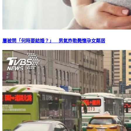
屢被問「何時要結婚？」 男氣炸勒斃懷孕女鄰居