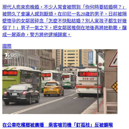
現代人愈來愈晚婚，不少人常會被問到「你何時要結婚啊？」
被問久了會讓人感到厭煩。在印尼一名28歲的男子，日前被隔
壁懷孕的女鄰居碎念「怎麼不快點結婚？別人家孩子都生好幾
個了！」男子一氣之下，把女鄰居推倒在地後再將她勒斃，釀
成一屍兩命，警方將他逮捕歸案。
國際
在公車吃檳榔被廣播 乘客嗆司機「釘孤枝」反被鎖喉