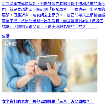
每到過年或連續假期，對於許多在異鄉打拚工作和念書的遊子
們，就是要想辦法上網訂到「返鄉車票」，這也是不少民眾的
惡夢。但最近有一名女網友上網分享，自己前幾天上網搶台鐵
車票不成，沒想到老爸一出手就有，而且還搶到4張「時段任
妳選」，讓她又驚又喜，不得不佩服老爸的「神之手」。
生活
女半夜打給男友 被他母親辱罵「三八，沒父母嗎？」