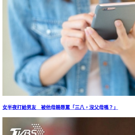
女半夜打給男友 被他母親辱罵「三八，沒父母嗎？」