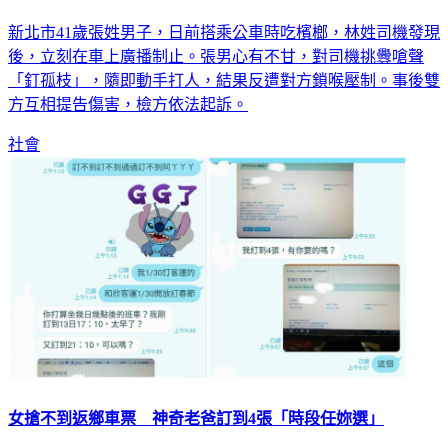
新北市41歲張姓男子，日前搭乘公車時吃檳榔，林姓司機發現
後，立刻在車上廣播制止。張男心有不甘，對司機挑釁嗆聲
「釘孤枝」，隨即動手打人，結果反遭對方鎖喉壓制。事後雙
方互相提告傷害，檢方依法起訴。
社會
女搶不到返鄉車票 神奇老爸訂到4張「時段任妳選」