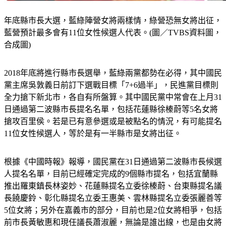
年底縣市長大選，藍綠陣營女將兩樣情，綠營恐無女將出征，
藍營預計最多會有11位女性候選人代表。(圖／TVBS資料圖，
合成圖)
2018年底將進行縣市長選舉，藍綠兩黨都勢在必得，其中國民
黨主席吳敦義日前訂下選戰目標「7+6過半」，民進黨目標則
全力搶下新北市，各自有所盤算。其中國民黨中常會在上月31
日通過第二波縣市長提名名單，包括花蓮縣徐榛蔚等5名女將
搶攻百里侯。
若是已有意參選或是被點名的情況，有可能提名
11位女性候選人，等於是有一半縣市是女將出征。
根據《中國時報》報導，國民黨在31日通過第二波縣市長候選
人提名名單，目前已經確定完成的9個縣市提名，
包括宜蘭縣
推出羅東鎮長林姿妙、花蓮縣提名立委徐榛蔚、台東縣提名議
長饒慶鈴、彰化縣提名立委王惠美、雲林縣提名立委張麗善等
5位女將；
另外在嘉義市的部分，目前也是2位女將相爭，包括
前市長黃敏惠和現任議長蕭淑麗，無論是誰出線，也是由女將