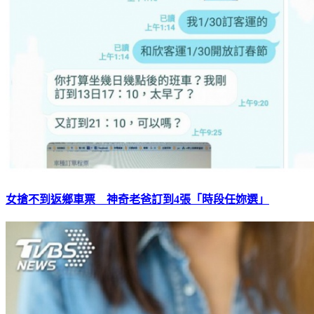
女搶不到返鄉車票 神奇老爸訂到4張「時段任妳選」