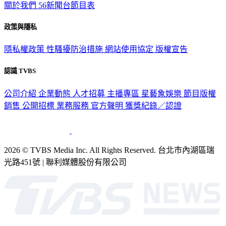
關於我們
56新聞台節目表
政策與隱私
隱私權政策
性騷擾防治措施
網站使用協定
版權宣告
認識 TVBS
公司介紹
企業動態
人才招募
主播專區
星藝象娛樂
節目版權
銷售
公開招標
業務服務
官方聲明
獲獎紀錄／認證
2026 © TVBS Media Inc. All Rights Reserved. 台北市內湖區瑞
光路451號 | 聯利媒體股份有限公司