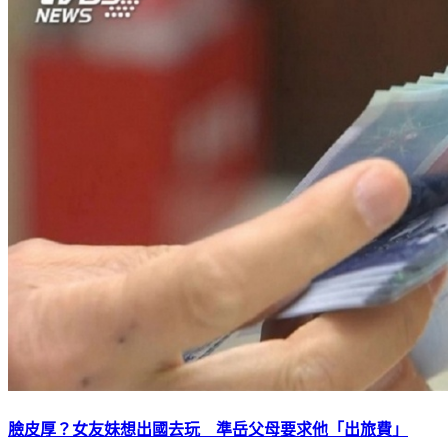
臉皮厚？女友妹想出國去玩 準岳父母要求他「出旅費」