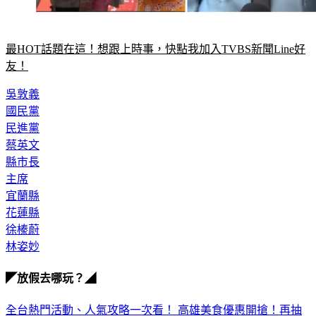
最HOT話題在這！想跟上時事，快點我加入TVBS新聞Line好
友！
吳敦義
國民黨
民進黨
蔡英文
縣市長
主席
宜蘭縣
花蓮縣
徐榛蔚
林姿妙
◤放假去哪玩？◢
全台熱門活動、人氣攻略一次看！
高雄美食優惠開搶！再抽