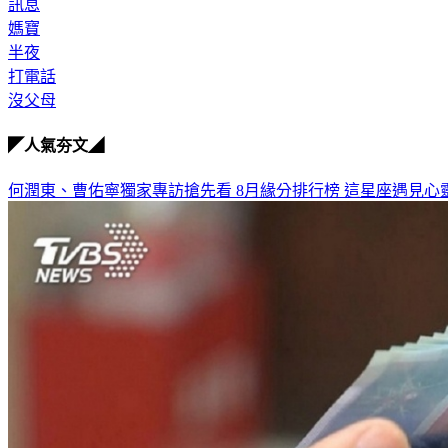
訊息
媽寶
半夜
打電話
沒父母
◤人氣夯文◢
何潤東、曹佑寧獨家專訪搶先看
8月緣分排行榜 這星座遇見心