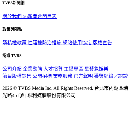
TVBS新聞網
關於我們
56新聞台節目表
政策與隱私
隱私權政策
性騷擾防治措施
網站使用協定
版權宣告
認識 TVBS
公司介紹
企業動態
人才招募
主播專區
星藝象娛樂
節目版權銷售
公開招標
業務服務
官方聲明
獲獎紀錄／認證
2026 © TVBS Media Inc. All Rights Reserved. 台北市內湖區瑞
光路451號 | 聯利媒體股份有限公司