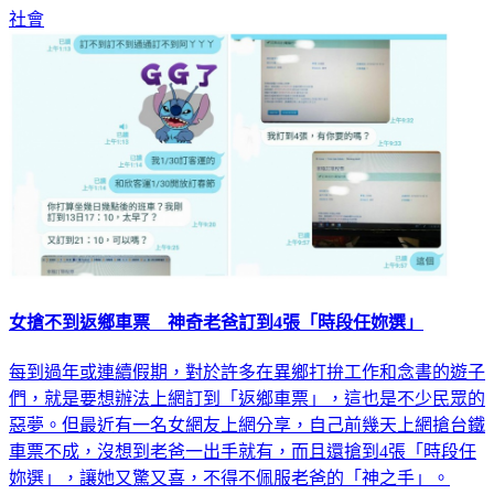
方互相提告傷害，檢方依法起訴。
社會
女搶不到返鄉車票 神奇老爸訂到4張「時段任妳選」
每到過年或連續假期，對於許多在異鄉打拚工作和念書的遊子
們，就是要想辦法上網訂到「返鄉車票」，這也是不少民眾的
惡夢。但最近有一名女網友上網分享，自己前幾天上網搶台鐵
車票不成，沒想到老爸一出手就有，而且還搶到4張「時段任