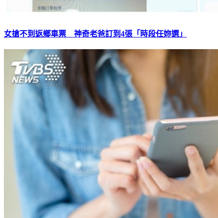
女搶不到返鄉車票 神奇老爸訂到4張「時段任妳選」