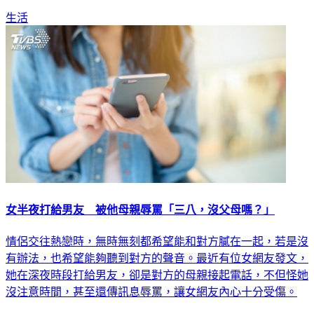
妳選」，讓她又驚又喜，不得不佩服老爸的「神之手」。
生活
女半夜打給男友 被他母親辱罵「三八，沒父母嗎？」
情侶交往熱戀時，無時無刻都希望能和對方膩在一起，若是沒
有辦法，也希望能夠聽到對方的聲音。最近有位女網友發文，
她在深夜時段打給男友，卻是對方的母親接起電話，不但怪她
沒注意時間，甚至還傳訊息辱罵，讓女網友內心十分受傷。