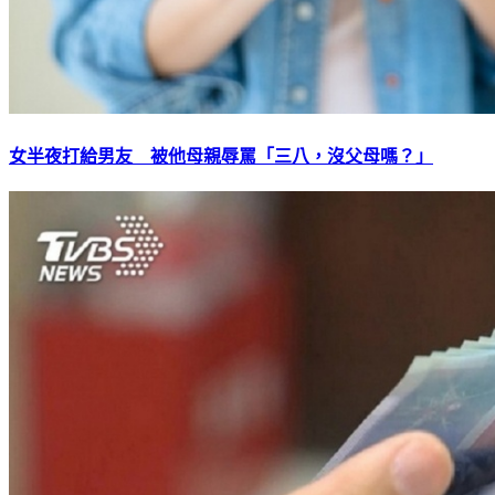
女半夜打給男友 被他母親辱罵「三八，沒父母嗎？」