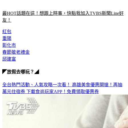
最HOT話題在這！想跟上時事，快點我加入TVBS新聞Line好
友！
紅包
重陽
彰化市
春節敬老禮金
邱建富
◤放假去哪玩？◢
全台熱門活動、人氣攻略一次看！
高雄美食優惠開搶！再抽
萬元住宿券
下載食尚玩家APP！免費領取優惠券