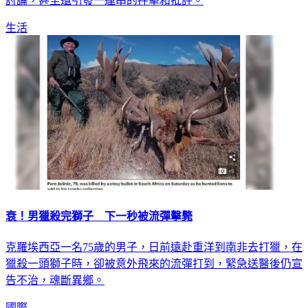
親認為「當場沒答應誠意不足」。發文一出，引發網友的熱烈
討論，甚至還引發一連串的抨擊和批評。
生活
衰！男獵殺完獅子 下一秒被流彈擊斃
克羅埃西亞一名75歲的男子，日前遠赴重洋到南非去打獵，在
獵殺一頭獅子時，卻被意外飛來的流彈打到，緊急送醫後仍宣
告不治，魂斷異鄉。