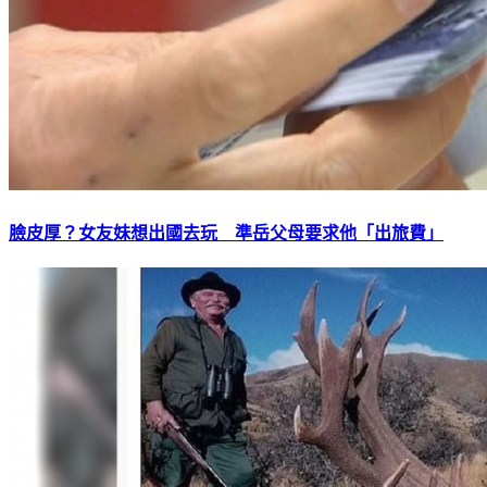
臉皮厚？女友妹想出國去玩 準岳父母要求他「出旅費」