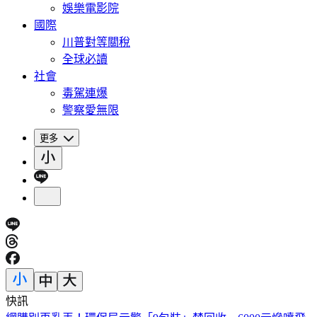
娛樂電影院
國際
川普對等關稅
全球必讀
社會
毒駕連爆
警察愛無限
更多
快訊