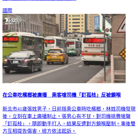
成一屍兩命，警方將他逮捕歸案。
國際
在公車吃檳榔被廣播 乘客嗆司機「釘孤枝」反被鎖喉
新北市41歲張姓男子，日前搭乘公車時吃檳榔，林姓司機發現
後，立刻在車上廣播制止。張男心有不甘，對司機挑釁嗆聲
「釘孤枝」，隨即動手打人，結果反遭對方鎖喉壓制。事後雙