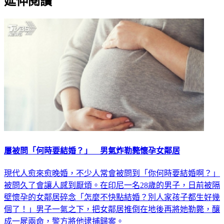
延伸閱讀
屢被問「何時要結婚？」 男氣炸勒斃懷孕女鄰居
現代人愈來愈晚婚，不少人常會被問到「你何時要結婚啊？」
被問久了會讓人感到厭煩。在印尼一名28歲的男子，日前被隔
壁懷孕的女鄰居碎念「怎麼不快點結婚？別人家孩子都生好幾
個了！」男子一氣之下，把女鄰居推倒在地後再將她勒斃，釀