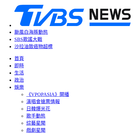
颱風白海豚動態
SBS歌謠大戰
沙拉油致癌物超標
首頁
即時
生活
政治
娛樂
《VPOPASIA》開播
演唱會搶票情報
日韓爆米花
歌手動態
綜藝星聞
戲劇星聞