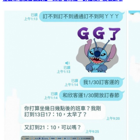
在公車吃檳榔被廣播 乘客嗆司機「釘孤枝」反被鎖喉