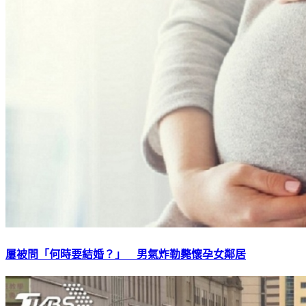
屢被問「何時要結婚？」 男氣炸勒斃懷孕女鄰居