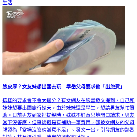
生活
臉皮厚？女友妹想出國去玩 準岳父母要求他「出旅費」
這樣的要求會不會太過分？有女網友在臉書發文提到，自己和
妹妹想要出國旅行幾天，由於妹妹還是學生，想請男友幫忙贊
助。日前男友到家裡提親時，妹妹不好意思地開口請求，男友
當下沒答應，但事後還是有補助一筆費用，卻被女網友的父母