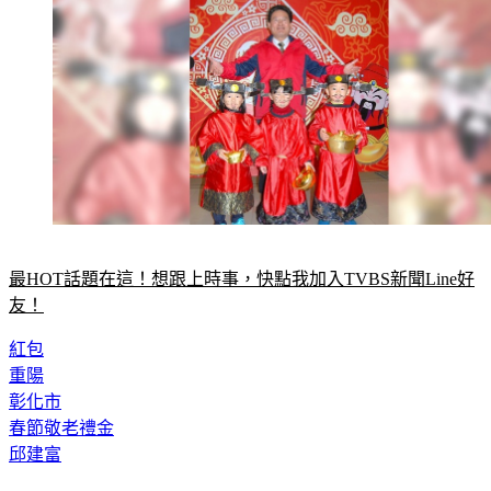
最HOT話題在這！想跟上時事，快點我加入TVBS新聞Line好
友！
紅包
重陽
彰化市
春節敬老禮金
邱建富
◤放假去哪玩？◢