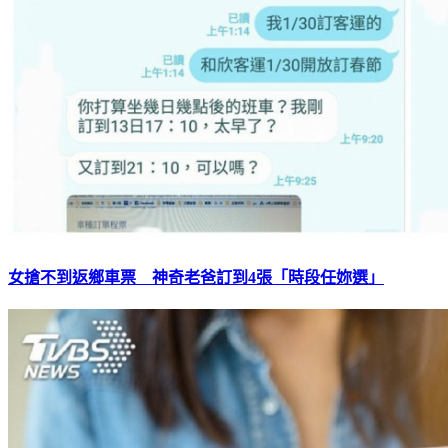
女搶不到返鄉車票 神奇老爸訂到4張「時段任妳選」