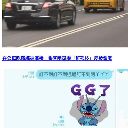
在公車吃檳榔被廣播 乘客嗆司機「釘孤枝」反被鎖喉