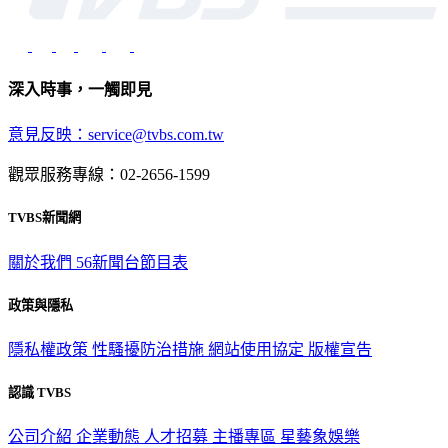
深入時事，一觸即見
意見反映：service@tvbs.com.tw
觀眾服務專線：02-2656-1599
TVBS新聞網
關於我們
56新聞台節目表
政策與隱私
隱私權政策
性騷擾防治措施
網站使用協定
版權宣告
認識 TVBS
公司介紹
企業動態
人才招募
主播專區
星藝象娛樂
節目版權銷售
公開招標
業務服務
官方聲明
獲獎紀錄／認證