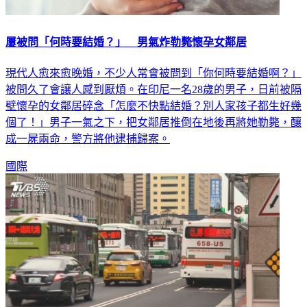
屢被問「何時要結婚？」 男氣炸勒斃懷孕女鄰居
現代人愈來愈晚婚，不少人常會被問到「你何時要結婚啊？」
被問久了會讓人感到厭煩。在印尼一名28歲的男子，日前被隔
壁懷孕的女鄰居碎念「怎麼不快點結婚？別人家孩子都生好幾
個了！」男子一氣之下，把女鄰居推倒在地後再將她勒斃，釀
成一屍兩命，警方將他逮捕歸案。
國際