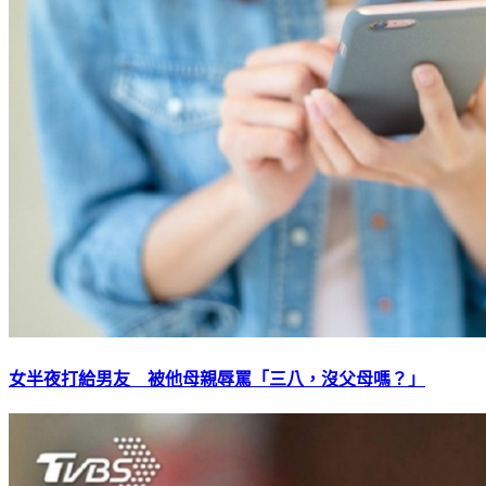
女半夜打給男友 被他母親辱罵「三八，沒父母嗎？」