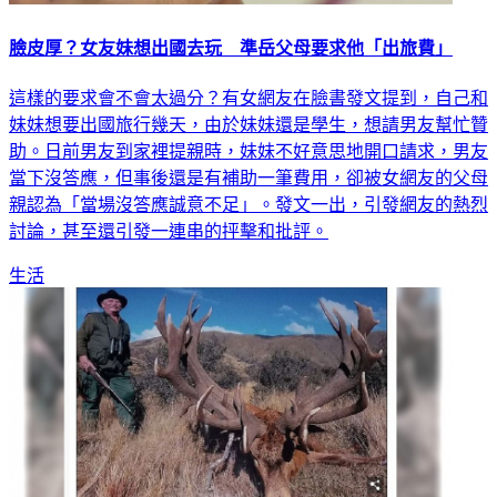
臉皮厚？女友妹想出國去玩 準岳父母要求他「出旅費」
這樣的要求會不會太過分？有女網友在臉書發文提到，自己和
妹妹想要出國旅行幾天，由於妹妹還是學生，想請男友幫忙贊
助。日前男友到家裡提親時，妹妹不好意思地開口請求，男友
當下沒答應，但事後還是有補助一筆費用，卻被女網友的父母
親認為「當場沒答應誠意不足」。發文一出，引發網友的熱烈
討論，甚至還引發一連串的抨擊和批評。
生活