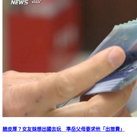
臉皮厚？女友妹想出國去玩 準岳父母要求他「出旅費」