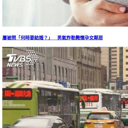
屢被問「何時要結婚？」 男氣炸勒斃懷孕女鄰居