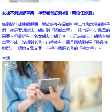
女搶不到返鄉車票 神奇老爸訂到4張「時段任妳選」
每到過年或連續假期，對於許多在異鄉打拚工作和念書的遊子
們，就是要想辦法上網訂到「返鄉車票」，這也是不少民眾的
惡夢。但最近有一名女網友上網分享，自己前幾天上網搶台鐵
車票不成，沒想到老爸一出手就有，而且還搶到4張「時段任
妳選」，讓她又驚又喜，不得不佩服老爸的「神之手」。
生活