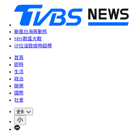
颱風白海豚動態
SBS歌謠大戰
沙拉油致癌物超標
首頁
即時
生活
政治
娛樂
國際
社會
更多