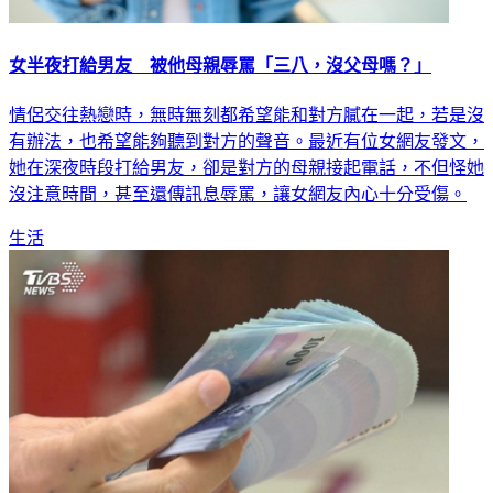
女半夜打給男友 被他母親辱罵「三八，沒父母嗎？」
情侶交往熱戀時，無時無刻都希望能和對方膩在一起，若是沒
有辦法，也希望能夠聽到對方的聲音。最近有位女網友發文，
她在深夜時段打給男友，卻是對方的母親接起電話，不但怪她
沒注意時間，甚至還傳訊息辱罵，讓女網友內心十分受傷。
生活