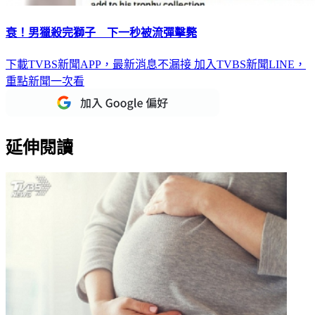
衰！男獵殺完獅子 下一秒被流彈擊斃
下載TVBS新聞APP，最新消息不漏接
加入TVBS新聞LINE，
重點新聞一次看
延伸閱讀