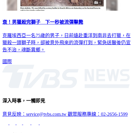
衰！男獵殺完獅子 下一秒被流彈擊斃
克羅埃西亞一名75歲的男子，日前遠赴重洋到南非去打獵，在
獵殺一頭獅子時，卻被意外飛來的流彈打到，緊急送醫後仍宣
告不治，魂斷異鄉。
國際
深入時事，一觸即見
意見反映：service@tvbs.com.tw
觀眾服務專線：02-2656-1599
TVBS新聞網