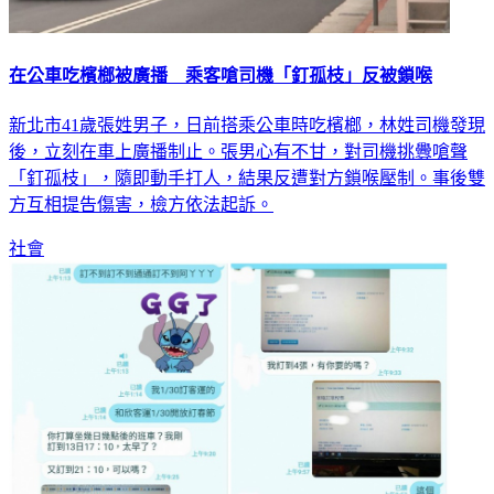
在公車吃檳榔被廣播 乘客嗆司機「釘孤枝」反被鎖喉
新北市41歲張姓男子，日前搭乘公車時吃檳榔，林姓司機發現
後，立刻在車上廣播制止。張男心有不甘，對司機挑釁嗆聲
「釘孤枝」，隨即動手打人，結果反遭對方鎖喉壓制。事後雙
方互相提告傷害，檢方依法起訴。
社會