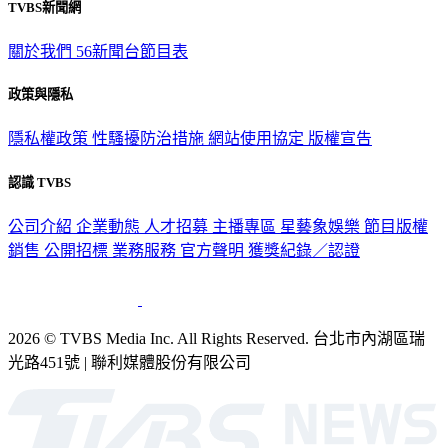
關於我們
56新聞台節目表
政策與隱私
隱私權政策
性騷擾防治措施
網站使用協定
版權宣告
認識 TVBS
公司介紹
企業動態
人才招募
主播專區
星藝象娛樂
節目版權
銷售
公開招標
業務服務
官方聲明
獲獎紀錄／認證
2026 © TVBS Media Inc. All Rights Reserved. 台北市內湖區瑞
光路451號 | 聯利媒體股份有限公司