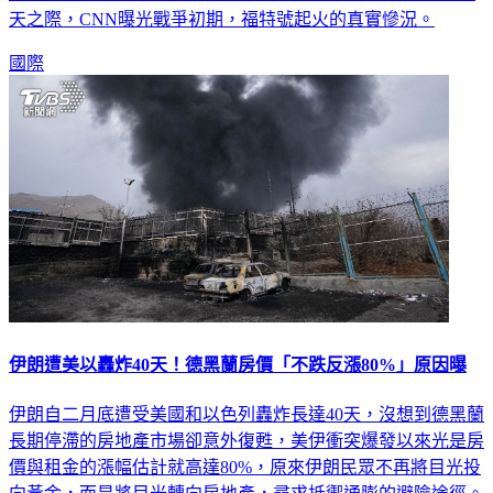
天之際，CNN曝光戰爭初期，福特號起火的真實慘況。
國際
伊朗遭美以轟炸40天！德黑蘭房價「不跌反漲80%」原因曝
伊朗自二月底遭受美國和以色列轟炸長達40天，沒想到德黑蘭
長期停滯的房地產市場卻意外復甦，美伊衝突爆發以來光是房
價與租金的漲幅估計就高達80%，原來伊朗民眾不再將目光投