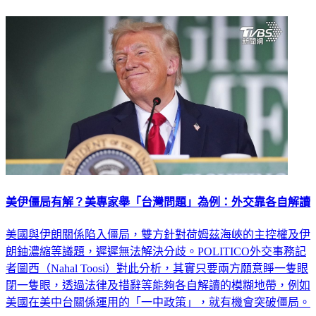
美伊僵局有解？美專家舉「台灣問題」為例：外交靠各自解讀
美國與伊朗關係陷入僵局，雙方針對荷姆茲海峽的主控權及伊
朗鈾濃縮等議題，遲遲無法解決分歧。POLITICO外交事務記
者圖西（Nahal Toosi）對此分析，其實只要兩方願意睜一隻眼
閉一隻眼，透過法律及措辭等能夠各自解讀的模糊地帶，例如
美國在美中台關係運用的「一中政策」，就有機會突破僵局。