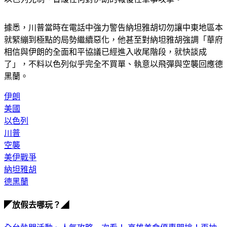
據悉，川普當時在電話中強力警告納坦雅胡切勿讓中東地區本
就緊繃到極點的局勢繼續惡化，他甚至對納坦雅胡強調「華府
相信與伊朗的全面和平協議已經進入收尾階段，就快談成
了」，不料以色列似乎完全不買單、執意以飛彈與空襲回應德
黑蘭。
伊朗
美國
以色列
川普
空襲
美伊戰爭
納坦雅胡
德黑蘭
◤放假去哪玩？◢