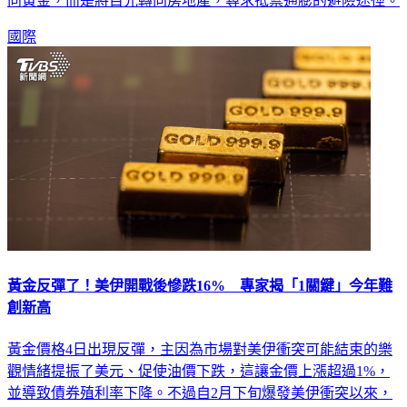
向黃金，而是將目光轉向房地產，尋求抵禦通膨的避險途徑。
國際
黃金反彈了！美伊開戰後慘跌16% 專家揭「1關鍵」今年難
創新高
黃金價格4日出現反彈，主因為市場對美伊衝突可能結束的樂
觀情緒提振了美元、促使油價下跌，這讓金價上漲超過1%，
並導致債券殖利率下降。不過自2月下旬爆發美伊衝突以來，