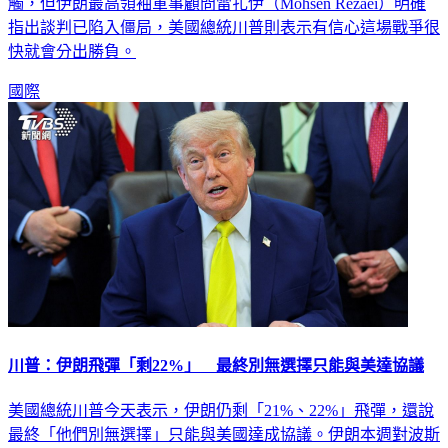
觸，但伊朗最高領袖軍事顧問雷扎伊（Mohsen Rezaei）明確
指出談判已陷入僵局，美國總統川普則表示有信心這場戰爭很
快就會分出勝負。
國際
川普：伊朗飛彈「剩22%」 最終別無選擇只能與美達協議
美國總統川普今天表示，伊朗仍剩「21%、22%」飛彈，還說
最終「他們別無選擇」只能與美國達成協議。伊朗本週對波斯