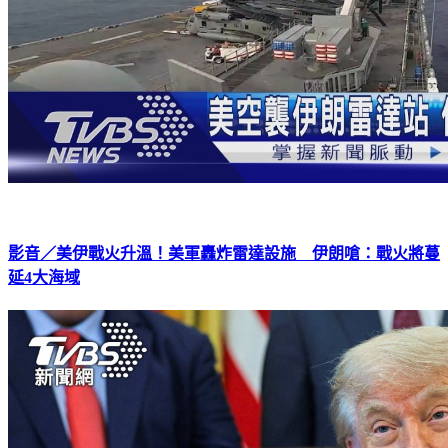
影音／美伊戰火升溫！美軍轟炸雷達設施 伊朗嗆：戰火將蔓
延4大海域