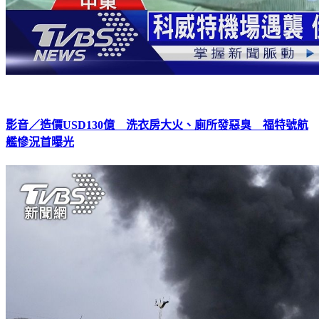
影音／造價USD130億 洗衣房大火、廁所發惡臭 福特號航
艦慘況首曝光