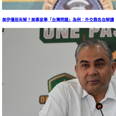
美伊僵局有解？美專家舉「台灣問題」為例：外交靠各自解讀