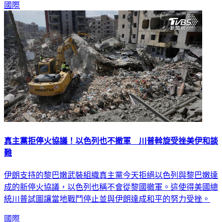
國際
真主黨拒停火協議！以色列也不撤軍 川普斡旋受挫美伊和談
難
伊朗支持的黎巴嫩武裝組織真主黨今天拒絕以色列與黎巴嫩達
成的新停火協議，以色列也稱不會從黎國撤軍。這使得美國總
統川普試圖讓當地戰鬥停止並與伊朗達成和平的努力受挫。
國際