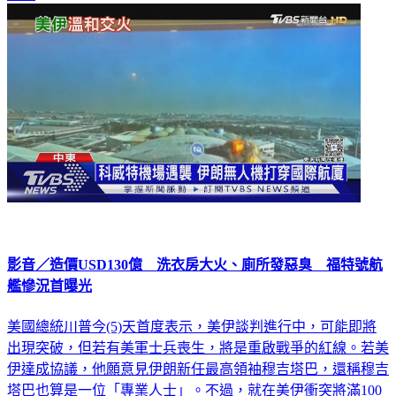
影音／造價USD130億 洗衣房大火、廁所發惡臭 福特號航
艦慘況首曝光
美國總統川普今(5)天首度表示，美伊談判進行中，可能即將
出現突破，但若有美軍士兵喪生，將是重啟戰爭的紅線。若美
伊達成協議，他願意見伊朗新任最高領袖穆吉塔巴，還稱穆吉
塔巴也算是一位「專業人士」。不過，就在美伊衝突將滿100