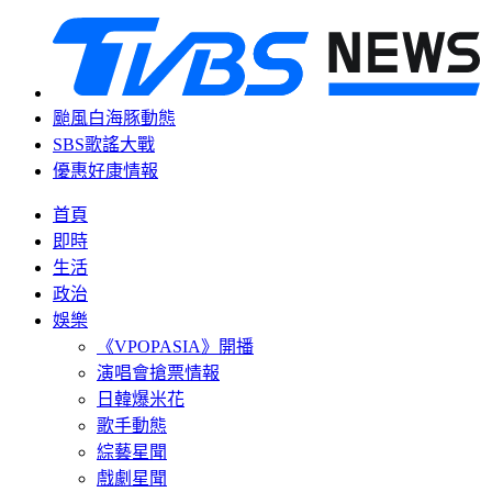
颱風白海豚動態
SBS歌謠大戰
優惠好康情報
首頁
即時
生活
政治
娛樂
《VPOPASIA》開播
演唱會搶票情報
日韓爆米花
歌手動態
綜藝星聞
戲劇星聞