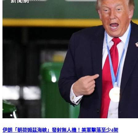
伊朗「朝荷姆茲海峽」發射無人機！美軍擊落至少4架