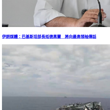
伊朗媒體：巴基斯坦部長抵德黑蘭 將向最高領袖傳話