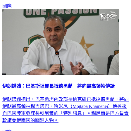
國際
伊朗媒體：巴基斯坦部長抵德黑蘭 將向最高領袖傳話
伊朗媒體指出，巴基斯坦內政部長納克維已抵達德黑蘭，將向
伊朗最高領袖穆吉塔巴．哈米尼（Mojtaba Khamenei）傳達來
自巴國陸軍參謀長穆尼爾的「特別訊息」。穆尼爾是巴方負責
斡旋美伊兩國的關鍵人物。