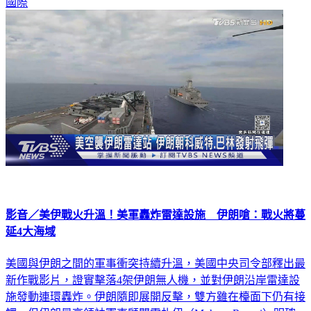
國際
影音／美伊戰火升溫！美軍轟炸雷達設施 伊朗嗆：戰火將蔓
延4大海域
美國與伊朗之間的軍事衝突持續升溫，美國中央司令部釋出最
新作戰影片，證實擊落4架伊朗無人機，並對伊朗沿岸雷達設
施發動連環轟炸。伊朗隨即展開反擊，雙方雖在檯面下仍有接