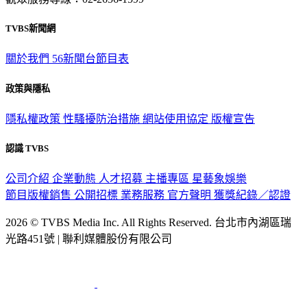
TVBS新聞網
關於我們
56新聞台節目表
政策與隱私
隱私權政策
性騷擾防治措施
網站使用協定
版權宣告
認識 TVBS
公司介紹
企業動態
人才招募
主播專區
星藝象娛樂
節目版權銷售
公開招標
業務服務
官方聲明
獲獎紀錄／認證
2026 © TVBS Media Inc. All Rights Reserved. 台北市內湖區瑞
光路451號 | 聯利媒體股份有限公司