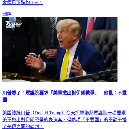
金價已下跌約16%。
國際
川普怒了！眾議院要求「美軍撤出對伊朗戰爭」 他批：不愛
國
美國總統川普（Donald Trump）今天抨擊聯邦眾議院一項要求
美軍撤出對伊朗戰爭的表決案，稱這項「不愛國」的舉動干擾
了美伊之間的談判。