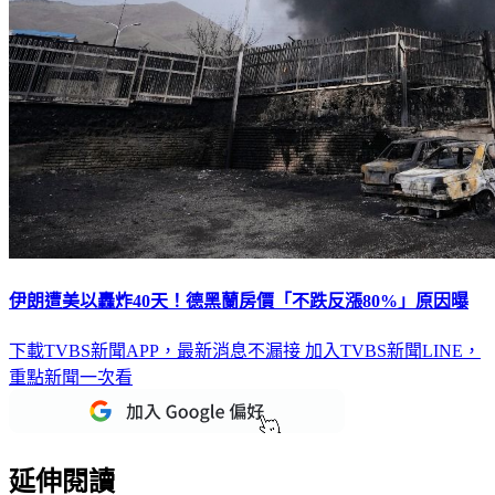
伊朗遭美以轟炸40天！德黑蘭房價「不跌反漲80%」原因曝
下載TVBS新聞APP，最新消息不漏接
加入TVBS新聞LINE，
重點新聞一次看
延伸閱讀