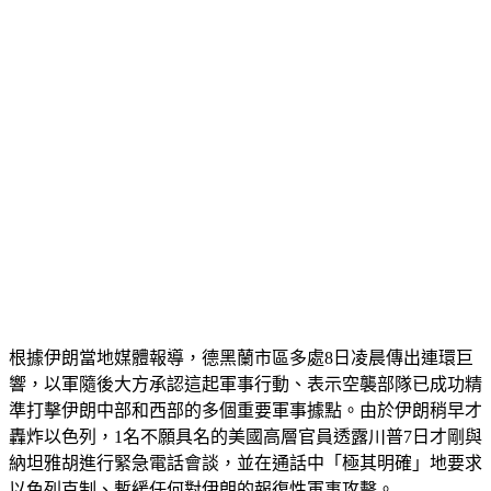
根據伊朗當地媒體報導，德黑蘭市區多處8日凌晨傳出連環巨
響，以軍隨後大方承認這起軍事行動、表示空襲部隊已成功精
準打擊伊朗中部和西部的多個重要軍事據點。由於伊朗稍早才
轟炸以色列，1名不願具名的美國高層官員透露川普7日才剛與
納坦雅胡進行緊急電話會談，並在通話中「極其明確」地要求
以色列克制、暫緩任何對伊朗的報復性軍事攻擊。