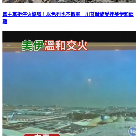
真主黨拒停火協議！以色列也不撤軍 川普斡旋受挫美伊和談
難