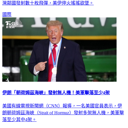
灣鄰國發射數十枚飛彈，美伊停火搖搖欲墜。
國際
伊朗「朝荷姆茲海峽」發射無人機！美軍擊落至少4架
美國有線電視新聞網（CNN）報導，一名美國官員表示，伊
朗朝荷姆茲海峽（Strait of Hormuz）發射多架無人機，美軍擊
落至少其中4架。