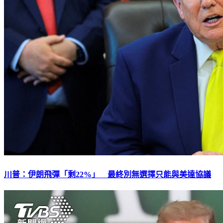
川普：伊朗飛彈「剩22%」 最終別無選擇只能與美達協議