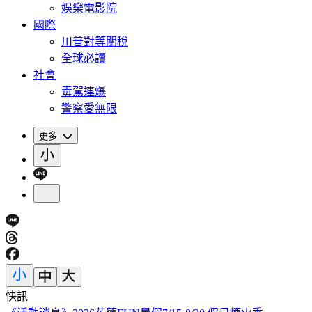
娛樂電影院
國際
川普對等關稅
全球必讀
社會
毒駕連爆
警察愛無限
更多
快訊