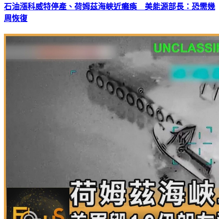
石油漲科威特停產、荷姆茲海峽近癱瘓 美能源部長：恐需幾
周恢復