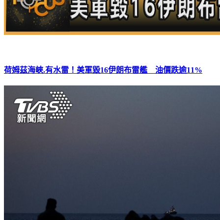
荷姆茲海峽.有水雷！美軍毀16伊朗布雷艦 油價跌逾11%