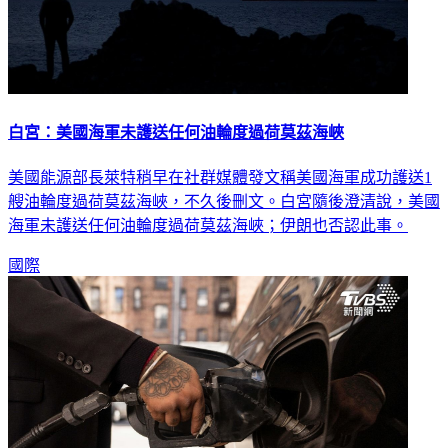
白宮：美國海軍未護送任何油輪度過荷莫茲海峽
美國能源部長萊特稍早在社群媒體發文稱美國海軍成功護送1
艘油輪度過荷莫茲海峽，不久後刪文。白宮隨後澄清說，美國
海軍未護送任何油輪度過荷莫茲海峽；伊朗也否認此事。
國際