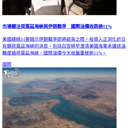
市場關注荷莫茲海峽與伊朗戰爭 國際油價收跌逾11%
美國總統川普暗示伊朗戰爭即將結束之際，投資人正消化近日
有關荷莫茲海峽的消息，包括白宮稍早澄清美國海軍未護送油
輪度過荷莫茲海峽，國際油價今天收盤重挫逾11%。
國際