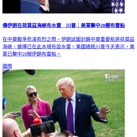
傳伊朗在荷莫茲海峽布水雷 川普：美軍擊中28艘布雷船
在中東戰爭愈演愈烈之際，伊朗試圖封鎖中東重要航道荷莫茲
海峽，據傳已在此水域布設水雷。美國總統川普今天表示，美
軍已擊中28艘伊朗布雷船。
國際