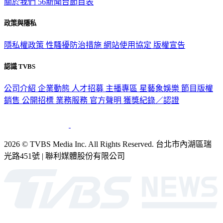
關於我們
56新聞台節目表
政策與隱私
隱私權政策
性騷擾防治措施
網站使用協定
版權宣告
認識 TVBS
公司介紹
企業動態
人才招募
主播專區
星藝象娛樂
節目版權
銷售
公開招標
業務服務
官方聲明
獲獎紀錄／認證
2026 © TVBS Media Inc. All Rights Reserved. 台北市內湖區瑞
光路451號 | 聯利媒體股份有限公司