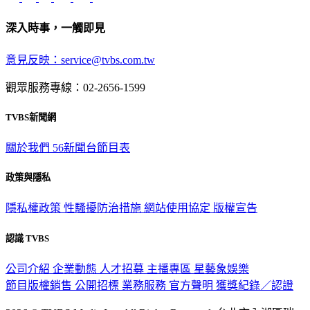
深入時事，一觸即見
意見反映：service@tvbs.com.tw
觀眾服務專線：02-2656-1599
TVBS新聞網
關於我們
56新聞台節目表
政策與隱私
隱私權政策
性騷擾防治措施
網站使用協定
版權宣告
認識 TVBS
公司介紹
企業動態
人才招募
主播專區
星藝象娛樂
節目版權銷售
公開招標
業務服務
官方聲明
獲獎紀錄／認證