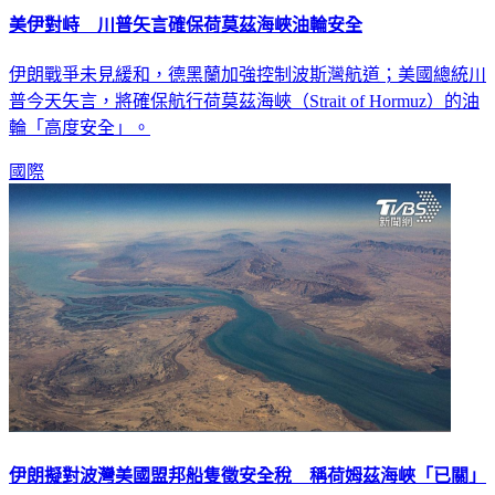
美伊對峙 川普矢言確保荷莫茲海峽油輪安全
伊朗戰爭未見緩和，德黑蘭加強控制波斯灣航道；美國總統川
普今天矢言，將確保航行荷莫茲海峽（Strait of Hormuz）的油
輪「高度安全」。
國際
伊朗擬對波灣美國盟邦船隻徵安全稅 稱荷姆茲海峽「已關」