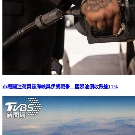
市場關注荷莫茲海峽與伊朗戰爭 國際油價收跌逾11%