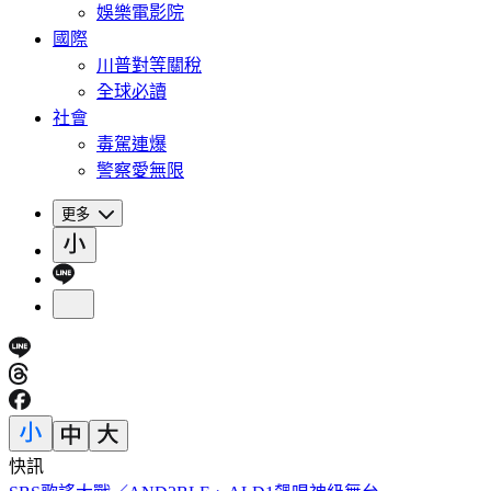
娛樂電影院
國際
川普對等關稅
全球必讀
社會
毒駕連爆
警察愛無限
更多
快訊