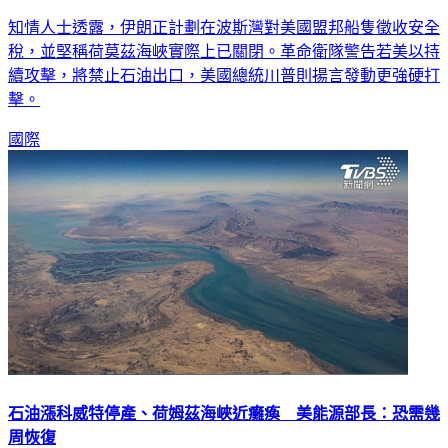
知情人士透露，伊朗正計劃在波斯灣對美國盟邦船隻徵收安全
稅，並堅稱荷莫茲海峽實際上已關閉。革命衛隊警告若美以持
續攻擊，將禁止石油出口，美國總統川普則揚言發動更強硬打
擊。
國際
石油漲科威特停產、荷姆茲海峽近癱瘓 美能源部長：恐需幾
周恢復