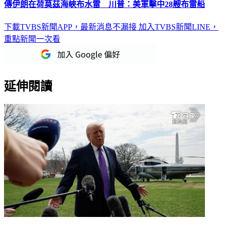
傳伊朗在荷莫茲海峽布水雷 川普：美軍擊中28艘布雷船
下載TVBS新聞APP，最新消息不漏接
加入TVBS新聞LINE，
重點新聞一次看
延伸閱讀