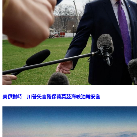
美伊對峙 川普矢言確保荷莫茲海峽油輪安全