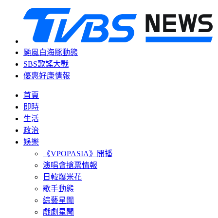
颱風白海豚動態
SBS歌謠大戰
優惠好康情報
首頁
即時
生活
政治
娛樂
《VPOPASIA》開播
演唱會搶票情報
日韓爆米花
歌手動態
綜藝星聞
戲劇星聞