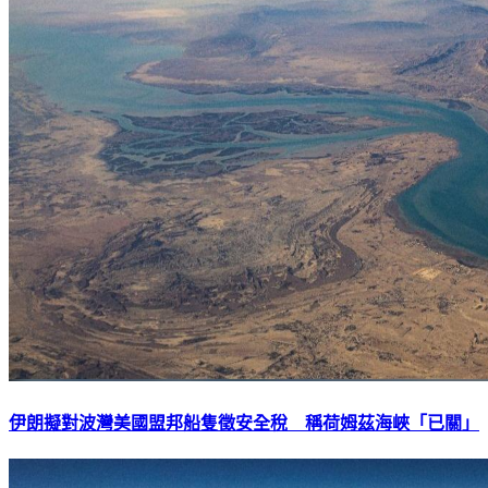
伊朗擬對波灣美國盟邦船隻徵安全稅 稱荷姆茲海峽「已關」