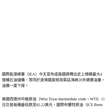
國際能源總署（IEA）今天宣布成員國將
釋出史上規模最大4
億桶石油儲備，等同於波灣國家經荷莫茲海峽20天總運油量，
油價一度下探。
美國西德州中級原油（West Texas Intermediate crude，WTI）11
日交易每桶最低跌至82.22美元，國際布蘭特原油（ICE Brent 