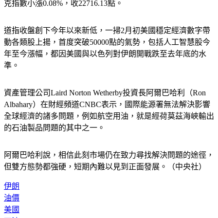
克指數小漲0.08%，收22716.13點。
道指收盤創下今年以來新低，一掃2月初美國穩定經濟數字帶
動各類股上揚，首度突破50000點的氣勢，包括人工智慧股今
年至今漲幅，都因美國與以色列對伊朗開戰跌至去年底的水
準。
資產管理公司Laird Norton Wetherby投資長阿爾巴哈利（Ron 
Albahary）在財經頻道CNBC表示，國際能源署無法解決影響
全球經濟的諸多問題，例如航空用油，就是經荷莫茲海峽輸出
的石油製品問題的其中之一。
阿爾巴哈利說，相信此刻市場仍在致力尋找解決問題的途徑，
但雙方態勢都強硬，短期內難以見到正面發展。（中央社）
伊朗
油價
美國