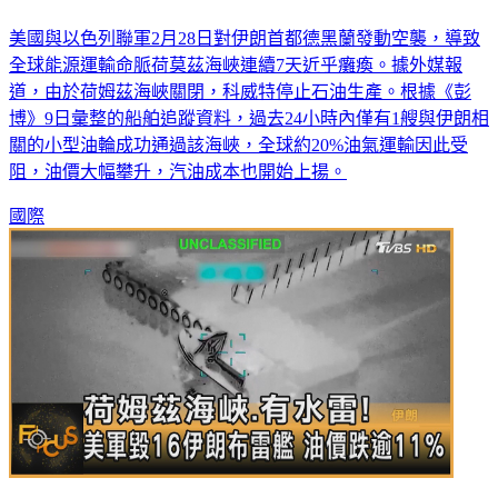
美國與以色列聯軍2月28日對伊朗首都德黑蘭發動空襲，導致
全球能源運輸命脈荷莫茲海峽連續7天近乎癱瘓。據外媒報
道，由於荷姆茲海峽關閉，科威特停止石油生產。根據《彭
博》9日彙整的船舶追蹤資料，過去24小時內僅有1艘與伊朗相
關的小型油輪成功通過該海峽，全球約20%油氣運輸因此受
阻，油價大幅攀升，汽油成本也開始上揚。
國際