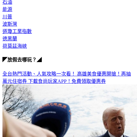
石油
能源
川普
波斯灣
道瓊工業指數
德黑蘭
荷莫茲海峽
◤放假去哪玩？◢
全台熱門活動、人氣攻略一次看！
高雄美食優惠開搶！再抽
萬元住宿券
下載食尚玩家APP！免費領取優惠券