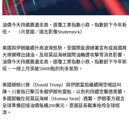
油價今天持續震盪走高，道瓊工業指數小跌，指數創下今年新
低。 （示意圖／達志影像Shutterstock）
美國與伊朗繼續升高波灣態勢，受國際能源總署宣布成員國將
大規模釋出儲油，及荷莫茲海峽國際油輪遭攻擊等消息影響，
油價今天持續震盪走高，道瓊工業指數小跌，指數創下今年新
低，一掃上月突破50000點的利多氣勢。
美國總統川普（Donald Trump）與伊朗當局繼續隔空喊話叫
陣。川普指已擊沉多艘伊朗布雷船，以色列持續空襲德黑蘭，
多國郵輪在荷莫茲海峽（Hormuz Strait）遇襲，伊朗軍方揚言
全球準備迎接油價每桶200美元，意圖延長戰事拖垮全球經
濟。