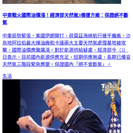
中東戰火國際油價漲！經濟部天然氣3備援方案：保證絕不斷
氣
中東局勢緊張，美國伊朗開打，荷莫茲海峽航行幾乎癱瘓，沙
烏地阿拉伯最大煉油廠和卡達兩大主要天然氣處理基地被攻
擊，國際油價應聲飆漲。對於能源供給疑慮，經濟部今（3）
日表示，目前國內能源供應充足，短期供應無虞，長期已備妥
天然氣三階段緊急應變，保證國內「絕不會斷氣」。
生活