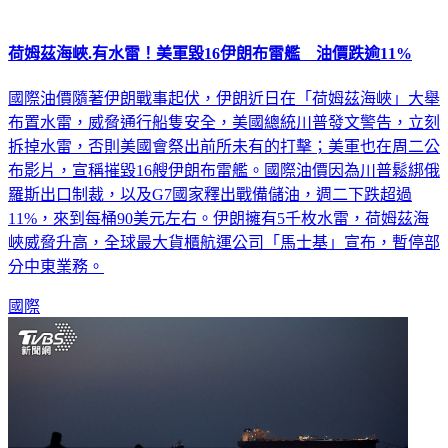
荷姆茲海峽.有水雷！美軍毀16伊朗布雷艦 油價跌逾11%
國際油價隨著伊朗戰事起伏，伊朗近日在「荷姆茲海峽」大舉
布置水雷，威脅通行船隻安全，美國總統川普發文警告，立刻
拆掉水雷，否則美國會祭出前所未有的打擊；美軍也在周二公
布影片，宣稱摧毀16艘伊朗布雷艦。國際油價因為川普鬆綁俄
羅斯出口制裁，以及G7國家釋出戰備儲油，週二下跌超過
11%，來到每桶90美元左右。伊朗擁有5千枚水雷，荷姆茲海
峽威脅升高，全球最大貨櫃航運公司「馬士基」宣布，暫停部
分中東業務。
國際