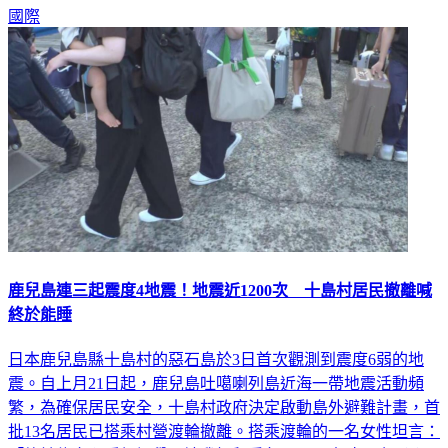
能倒塌」的程度。
國際
鹿兒島連三起震度4地震！地震近1200次 十島村居民撤離喊
終於能睡
日本鹿兒島縣十島村的惡石島於3日首次觀測到震度6弱的地
震。自上月21日起，鹿兒島吐噶喇列島近海一帶地震活動頻
繁，為確保居民安全，十島村政府決定啟動島外避難計畫，首