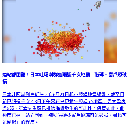
國際
連站都困難！日本吐噶喇群島兩週千次地震 磁磚、窗戶恐破
損
日本吐噶喇列島近海，自6月21日起小規模地震頻繁，截至目
前已超過千次。3日下午惡石島更發生規模5.5地震，最大震度
達6弱，所幸氣象廳已排除海嘯發生的可能性。儘管如此，此
強度已達「站立困難，牆壁磁磚或窗戶玻璃可能破損，書櫃可