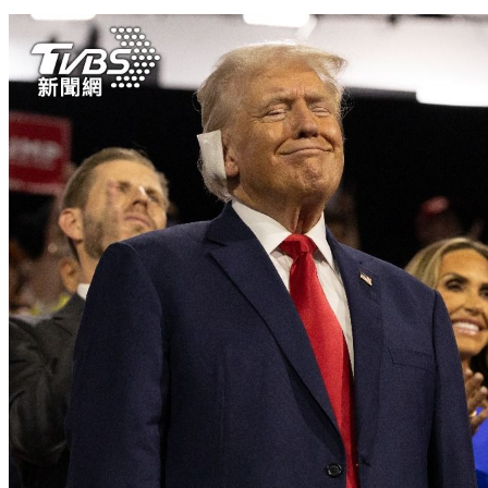
黃金小跌！因美1數據超乎預期 聯準會7月擬不降息