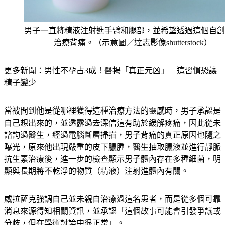
男子一直將精液注射進手臂和腿部，並希望透過這個自創
治療背痛。（示意圖／達志影像shutterstock）
更多新聞：
男性不孕占3成！醫揭「真正元凶」　這習慣恐讓
精子變少
當被問到他是從哪裡獲得這種治療方法的靈感時，男子承認是
自己想出來的，並透露過去深信這有助於緩解疼痛，因此從未
諮詢過醫生，經過電腦斷層掃描，男子背痛的真正原因也隨之
曝光，原來他出現嚴重的皮下膿腫，醫生抽取膿液並進行靜脈
抗生素治療後，進一步的檢查顯示男子體內存在多種細菌，明
顯與長期將不乾淨的物質（精液）注射進體內有關。
威拉薩克強調自己並未親自治療過這名患者，而是從多個可靠
消息來源得知相關資訊，並承認「這個故事可能會引發爭議或