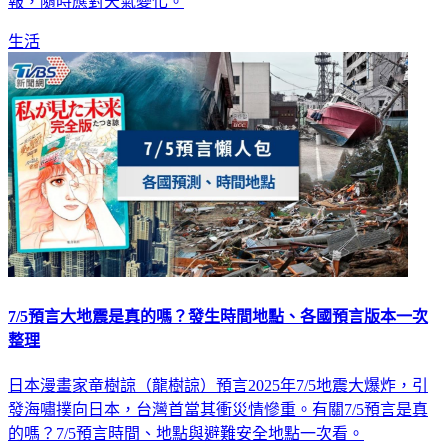
網》為您掌握全台各地一週氣溫變化、降雨機率與最新天氣預
報，隨時應對天氣變化。
生活
7/5預言大地震是真的嗎？發生時間地點、各國預言版本一次
整理
日本漫畫家竜樹諒（龍樹諒）預言2025年7/5地震大爆炸，引
發海嘯撲向日本，台灣首當其衝災情慘重。有關7/5預言是真