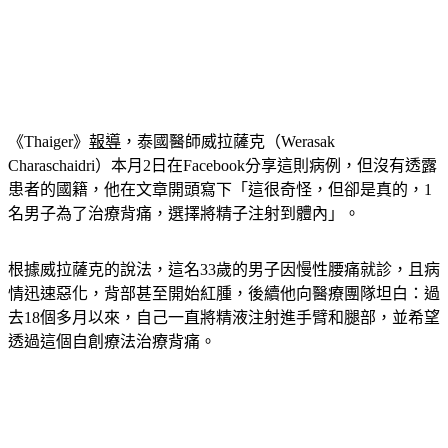
《Thaiger》
報導
，泰國醫師威拉薩克（Werasak 
Charaschaidri）本月2日在Facebook分享這則病例，但沒有透露
患者的國籍，他在文章開頭寫下「這很奇怪，但卻是真的，1
名男子為了治療背痛，選擇將精子注射到體內」。
根據威拉薩克的說法，這名33歲的男子因慢性腰痛就診，且病
情迅速惡化，背部甚至開始紅腫，後續他向醫療團隊坦白：過
去18個多月以來，自己一直將精液注射進手臂和腿部，並希望
透過這個自創療法治療背痛。