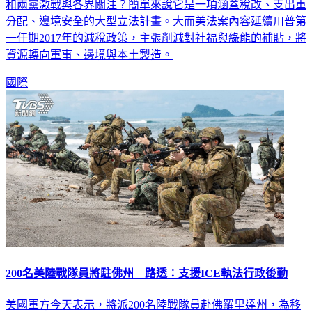
美國川普政府主導的大而美法案是什麼？為什麼會引起民主共
和兩黨激戰與各界關注？簡單來說它是一項涵蓋稅改、支出重
分配、邊境安全的大型立法計畫。大而美法案內容延續川普第
一任期2017年的減稅政策，主張削減對社福與綠能的補貼，將
資源轉向軍事、邊境與本土製造。
國際
200名美陸戰隊員將駐佛州 路透：支援ICE執法行政後勤