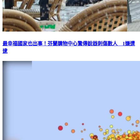
最幸福國家也出事！芬蘭購物中心驚傳銳器刺傷數人 1嫌遭
逮