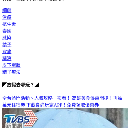
分歧，但在學術討論中很正常」。
細菌
治療
抗生素
泰國
感染
精子
背痛
精液
皮下膿腫
精子療法
◤放假去哪玩？◢
全台熱門活動、人氣攻略一次看！
高雄美食優惠開搶！再抽
萬元住宿券
下載食尚玩家APP！免費領取優惠券