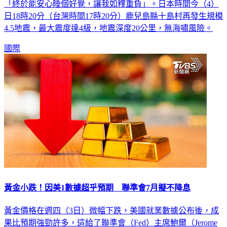
批13名居民已搭乘村營渡輪撤離。搭乘渡輪的一名女性坦言：
「終於能安心睡個好覺，讓我如釋重負」。日本時間今（4）
日18時20分（台灣時間17時20分）鹿兒島縣十島村再發生規模
4.5地震，最大震度達4級，地震深度20公里，無海嘯風險。
國際
黃金小跌！因美1數據超乎預期 聯準會7月擬不降息
黃金價格在週四（3日）微幅下跌，美國就業數據公布後，成