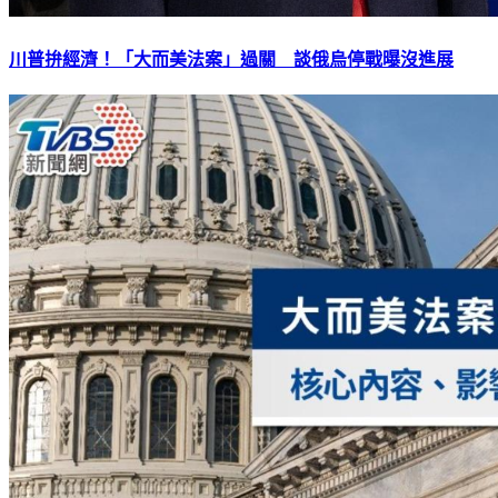
川普拚經濟！「大而美法案」過關 談俄烏停戰曝沒進展