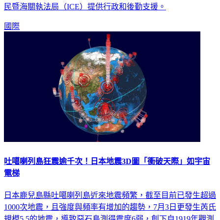
美國軍方今天表示，將派200名陸戰隊員赴佛羅里達州，為移
民暨海關執法局（ICE）提供行政和後勤支援。
國際
吐噶喇列島狂震逾千次！日本地震3D圖「衝破天際」如宇宙
電梯
日本鹿兒島縣吐噶喇列島近來地震頻繁，截至目前已發生超過
1000次地震，且強度與頻率有增加的趨勢，7月3日更發生芮氏