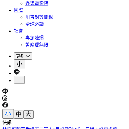
娛樂電影院
國際
川普對等關稅
全球必讀
社會
毒駕連爆
警察愛無限
更多
快訊