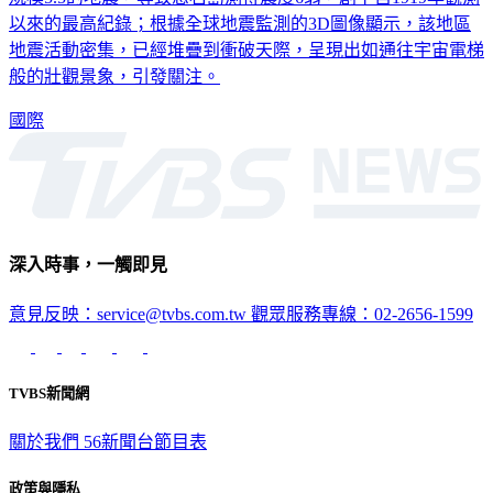
規模5.5的地震，導致惡石島測得震度6弱，創下自1919年觀測
以來的最高紀錄；根據全球地震監測的3D圖像顯示，該地區
地震活動密集，已經堆疊到衝破天際，呈現出如通往宇宙電梯
般的壯觀景象，引發關注。
國際
深入時事，一觸即見
意見反映：service@tvbs.com.tw
觀眾服務專線：02-2656-1599
TVBS新聞網
關於我們
56新聞台節目表