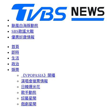
颱風白海豚動態
SBS歌謠大戰
優惠好康情報
首頁
即時
生活
政治
娛樂
《VPOPASIA》開播
演唱會搶票情報
日韓爆米花
歌手動態
綜藝星聞
戲劇星聞