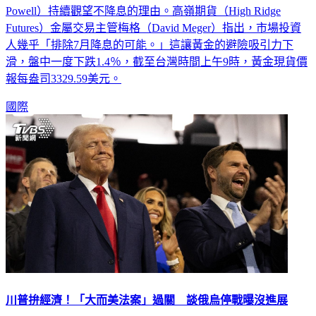
果比預期強勁許多，這給了聯準會（Fed）主席鮑爾（Jerome
Powell）持續觀望不降息的理由。高嶺期貨（High Ridge
Futures）金屬交易主管梅格（David Meger）指出，市場投資
人幾乎「排除7月降息的可能。」這讓黃金的避險吸引力下
滑，盤中一度下跌1.4％，截至台灣時間上午9時，黃金現貨價
報每盎司3329.59美元。
國際