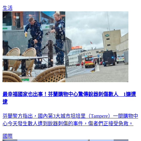
的嗎？7/5預言時間、地點與避難安全地點一次看。
生活
最幸福國家也出事！芬蘭購物中心驚傳銳器刺傷數人 1嫌遭
逮
芬蘭警方指出，國內第3大城市坦培里（Tampere）一間購物中
心今天發生數人遭到銳器刺傷的事件，傷者們正接受急救。