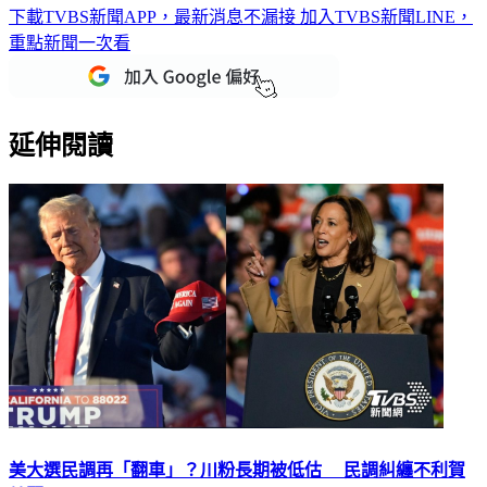
重點新聞一次看
延伸閱讀
美大選民調再「翻車」？川粉長期被低估 民調糾纏不利賀
錦麗