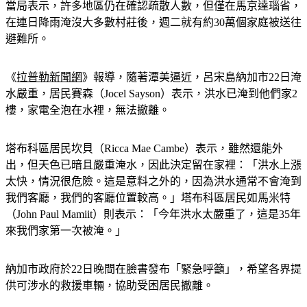
在連日降雨淹沒大多數村莊後，週二就有約30萬個家庭被送往
避難所。
《
拉普勒新聞網
》
報導，隨著潭美逼近，呂宋島納加市22日淹
水嚴重，居民賽森（Jocel Sayson）表示，洪水已淹到他們家2
樓，家電全泡在水裡，無法撤離。
塔布科區居民坎貝（Ricca Mae Cambe）表示，雖然還能外
出，但天色已暗且嚴重淹水，因此決定留在家裡：「洪水上漲
太快，情況很危險。這是意料之外的，因為洪水通常不會淹到
我們客廳，我們的客廳位置較高。」塔布科區居民如馬米特
（John Paul Mamiit）則表示：「今年洪水太嚴重了，這是35年
來我們家第一次被淹。」
納加市政府於22日晚間在臉書發布「緊急呼籲」，希望各界提
供可涉水的救援車輛，協助受困居民撤離。