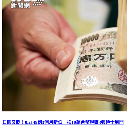
日圓又貶！0.2149刷3個月新低 換10萬台幣現賺3張迪士尼門
票