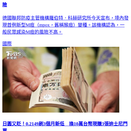
德國聯邦防疫主管機構羅伯特．科赫研究所今天宣布，境內發
現首例新型M痘（mpox，舊稱猴痘）變種。該機構認為，一
般民眾感染M痘的風險不高。
國際
日圓又貶！0.2149刷3個月新低 換10萬台幣現賺3張迪士尼門
票