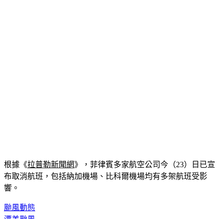
根據
《
拉普勒新聞網
》
，菲律賓多家航空公司今（23）日已宣
布取消航班，包括納加機場、比科爾機場均有多架航班受影
響。
颱風動態
潭美颱風