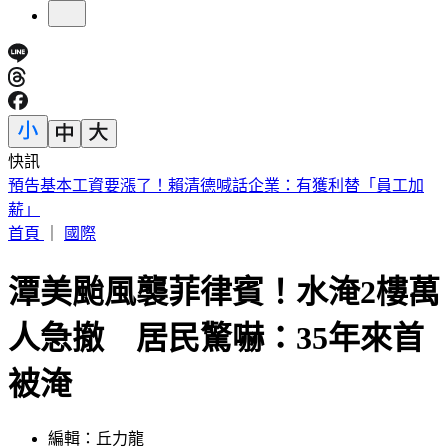
快訊
5年前爆校園霸凌！韓男星現身菲律賓近況曝
首頁
｜
國際
潭美颱風襲菲律賓！水淹2樓萬
人急撤 居民驚嚇：35年來首
被淹
編輯：丘力龍
發佈時間：2024.10.23 12:01