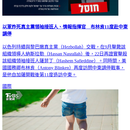
以軍炸死真主黨領袖接班人、情報指揮官 布林肯11度赴中東
調停
以色列持續與黎巴嫩真主黨（Hezbollah）交戰，在9月擊斃該
組織領導人納斯拉勒（Hassan Nasrallah）後，22日再證實擊殺
該組織領袖接班人薩菲丁（Hashem Safieddine）。同時間，美
國國務卿布林肯（Antony Blinken）再度訪問中東調停戰事，
是他自加薩開戰後第11度造訪中東。
國際