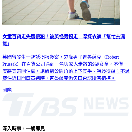
女童百貨走失遭侵犯！被英怪男拐走 噁探衣褲「幫忙去濕
氣」
英國曾發生一起誘拐猥褻案，57歲男子普魯薩克（Robert
Prussak）在百貨公司遇到一名與家人走散的9歲女童，不僅一
度將其帶回住處，還騙到公園角落上下其手、猥褻得逞；不過
案件近日開庭審判時，普魯薩克仍矢口否認所有指控。
國際
深入時事，一觸即見