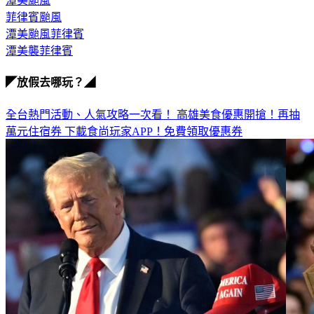
菲律賓颱風
潭美颱風菲律賓
潭美襲菲律賓
◤放假去哪玩？◢
全台熱門活動、人氣攻略一次看！
高雄美食優惠開搶！再抽
萬元住宿券
下載食尚玩家APP！免費領取優惠券