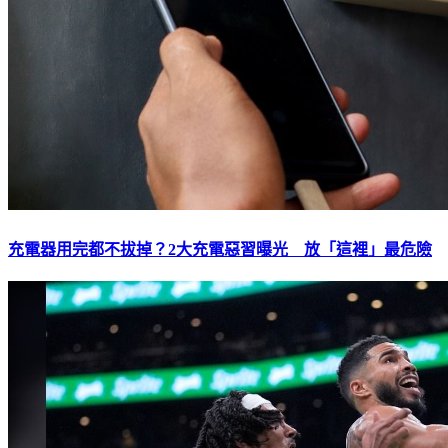
充電器用完都不拔掉？2大充電惡習曝光 放「這裡」最危險