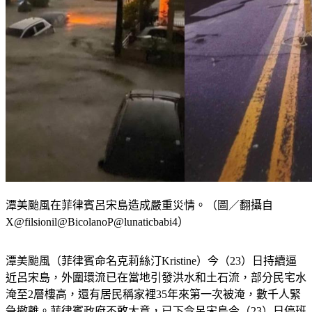
潭美颱風在菲律賓呂宋島造成嚴重災情。（圖／翻攝自
X@filsionil@BicolanoP@lunaticbabi4）
潭美颱風（菲律賓命名克莉絲汀Kristine）今（23）日持續逼
近呂宋島，外圍環流已在當地引發洪水和土石流，部分民宅水
淹至2層樓高，還有居民稱家裡35年來第一次被淹，數千人緊
急撤離。菲律賓政府不敢大意，已下令呂宋島今（23）日停班
課，多架航空公司也取消航班。