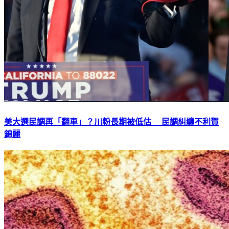
美大選民調再「翻車」？川粉長期被低估 民調糾纏不利賀
錦麗