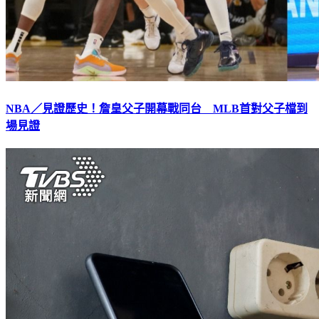
NBA／見證歷史！詹皇父子開幕戰同台 MLB首對父子檔到
場見證