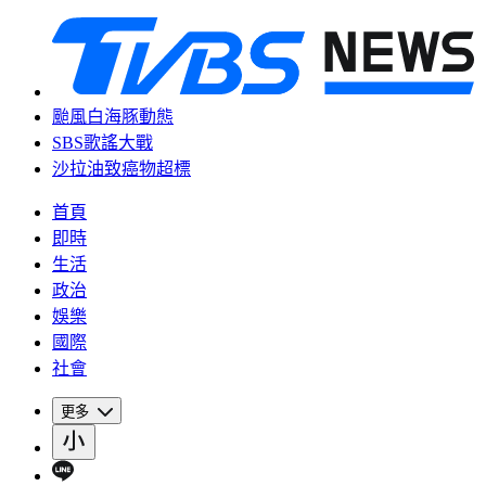
颱風白海豚動態
SBS歌謠大戰
沙拉油致癌物超標
首頁
即時
生活
政治
娛樂
國際
社會
更多