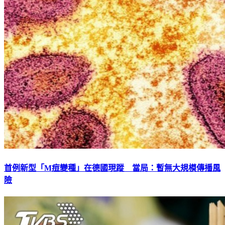
首例新型「M痘變種」在德國現蹤 當局：暫無大規模傳播風
險