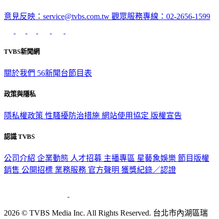
意見反映：service@tvbs.com.tw
觀眾服務專線：02-2656-1599
TVBS新聞網
關於我們
56新聞台節目表
政策與隱私
隱私權政策
性騷擾防治措施
網站使用協定
版權宣告
認識 TVBS
公司介紹
企業動態
人才招募
主播專區
星藝象娛樂
節目版權
銷售
公開招標
業務服務
官方聲明
獲獎紀錄／認證
2026 © TVBS Media Inc. All Rights Reserved. 台北市內湖區瑞
光路451號 | 聯利媒體股份有限公司