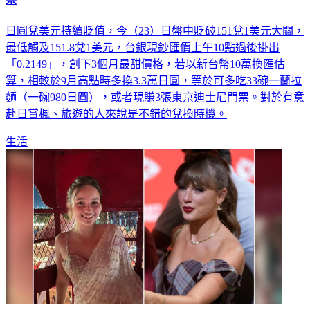
日圓兌美元持續貶值，今（23）日盤中貶破151兌1美元大關，
最低觸及151.8兌1美元，台銀現鈔匯價上午10點過後掛出
「0.2149」，創下3個月最甜價格，若以新台幣10萬換匯估
算，相較於9月高點時多換3.3萬日圓，等於可多吃33碗一蘭拉
麵（一碗980日圓），或者現賺3張東京迪士尼門票。對於有意
赴日賞楓、旅遊的人來說是不錯的兌換時機。
生活