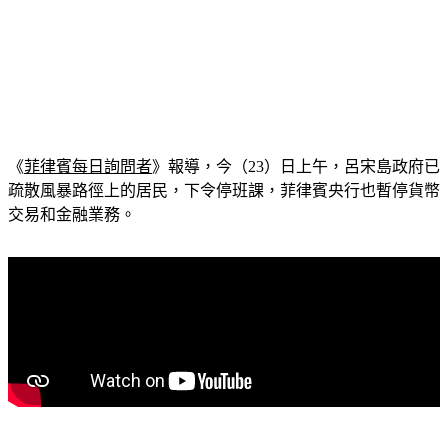
《
菲律賓每日詢問者
》
報導，今（23）日上午，呂宋島政府已
疏散風暴路徑上的居民，下令停班課，菲律賓央行也暫停貨幣
交易和金融業務。
當局表示，許多地區仍在確認疏散人數，但僅在馬京達瑙省，