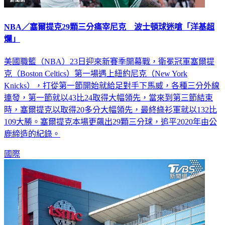
NBA／塞爾提克29顆三分痛宰尼克 波士頓球迷嗆「洋基超
爛」
美國職籃（NBA）23日迎來新賽季開幕戰，衛冕冠軍塞爾提
克（Boston Celtics）第一場遇上紐約尼克（New York
Knicks），打從第一節開始就給足對手下馬威，各種三分外線
連發，第一節就以43比24取得大幅領先，當來到第三節結束
時，塞爾提克以取得20多分大幅領先，最終綠衫軍就以132比
109大勝。塞爾提克本場更飆出29顆三分球，追平2020年由公
鹿締造的紀錄。
國際