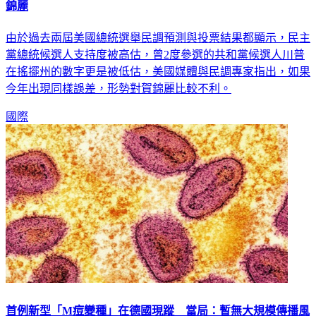
由於過去兩屆美國總統選舉民調預測與投票結果都顯示，民主
黨總統候選人支持度被高估，曾2度參選的共和黨候選人川普
在搖擺州的數字更是被低估，美國媒體與民調專家指出，如果
今年出現同樣誤差，形勢對賀錦麗比較不利。
國際
首例新型「M痘變種」在德國現蹤 當局：暫無大規模傳播風
險