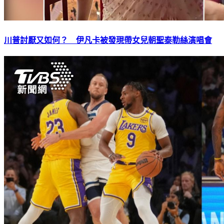
川普討厭又如何？ 伊凡卡被發現帶女兒朝聖泰勒絲演唱會