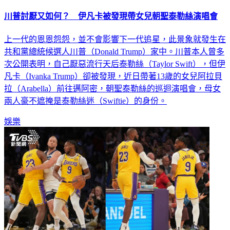
川普討厭又如何？ 伊凡卡被發現帶女兒朝聖泰勒絲演唱會
上一代的恩恩怨怨，並不會影響下一代追星，此景象就發生在
共和黨總統候選人川普（Donald Trump）家中。川普本人曾多
次公開表明，自己厭惡流行天后泰勒絲（Taylor Swift），但伊
凡卡（Ivanka Trump）卻被發現，近日帶著13歲的女兒阿拉貝
拉（Arabella）前往邁阿密，朝聖泰勒絲的巡迴演唱會，母女
兩人豪不遮掩是泰勒絲迷（Swiftie）的身份。
娛樂