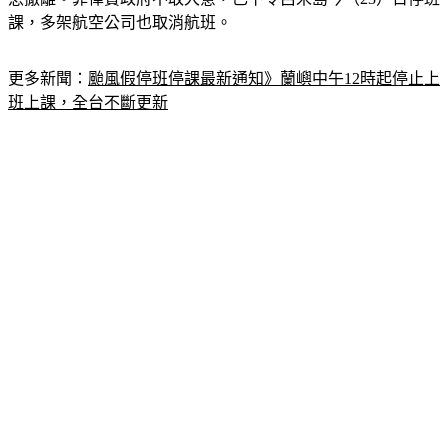
更多新聞：
颱風假停班停課最新通知》蘭嶼中午12時起停止上
班上課，全台不斷更新
菲律賓媒體
《
拉普勒新聞網
》
報導，根據菲律賓大氣地球物理