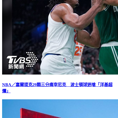
NBA／塞爾提克29顆三分痛宰尼克 波士頓球迷嗆「洋基超
爛」