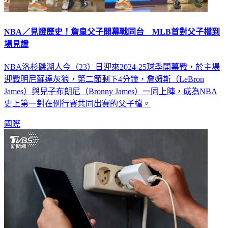
NBA／見證歷史！詹皇父子開幕戰同台 MLB首對父子檔到
場見證
NBA洛杉磯湖人今（23）日迎來2024-25球季開幕戰，於主場
迎戰明尼蘇達灰狼，第二節剩下4分鐘，詹姆斯（LeBron
James）與兒子布朗尼（Bronny James）一同上陣，成為NBA
史上第一對在例行賽共同出賽的父子檔。
國際