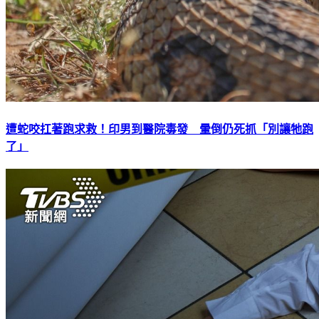
遭蛇咬扛著跑求救！印男到醫院毒發 暈倒仍死抓「別讓牠跑
了」