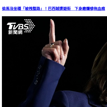
偷馬沒坐穩「被拽整路」！巴西賊遭遊街 下身磨爛慘拖血痕