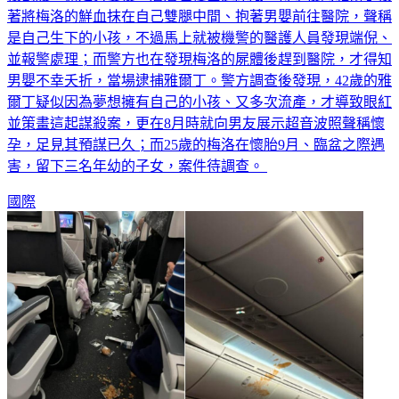
著將梅洛的鮮血抹在自己雙腿中間、抱著男嬰前往醫院，聲稱
是自己生下的小孩，不過馬上就被機警的醫護人員發現端倪、
並報警處理；而警方也在發現梅洛的屍體後趕到醫院，才得知
男嬰不幸夭折，當場逮捕雅爾丁。警方調查後發現，42歲的雅
爾丁疑似因為夢想擁有自己的小孩、又多次流產，才導致眼紅
並策畫這起謀殺案，更在8月時就向男友展示超音波照聲稱懷
孕，足見其預謀已久；而25歲的梅洛在懷胎9月、臨盆之際遇
害，留下三名年幼的子女，案件待調查。
國際