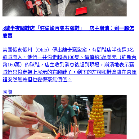
3賊半夜闖鞋店「狂偷逾百隻右腳鞋」 店主崩潰：剩一腳怎
麼賣
美國俄亥俄州（Ohio）傳出離奇竊盜案，有間鞋店半夜遭3名
竊賊闖入，他們一共偷走超過100隻、價值約5萬美元（約新台
幣160萬）的球鞋，店主收到消息後趕到現場，崩潰地表示竊
賊們只偷走架上展示的右腳鞋子，剩下的左腳和鞋盒雖在倉庫
裡安然無恙但也變得毫無價值。
國際