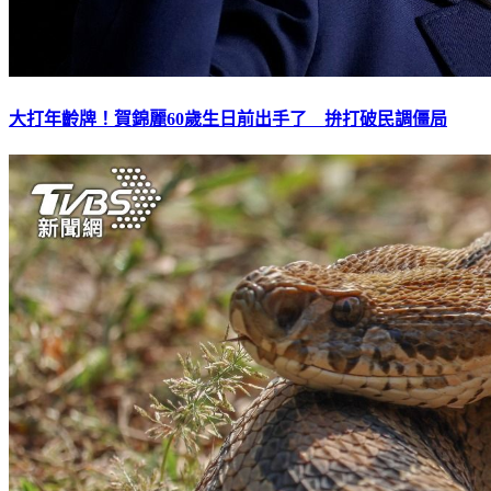
大打年齡牌！賀錦麗60歲生日前出手了 拚打破民調僵局