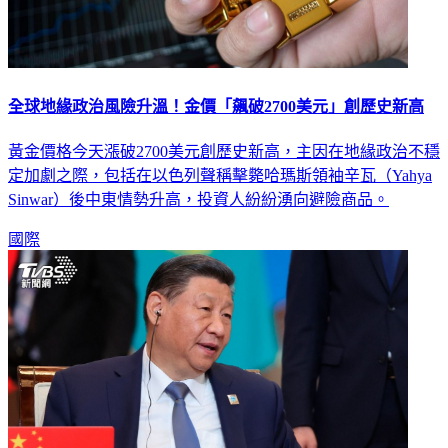
全球地緣政治風險升溫！金價「飆破2700美元」創歷史新高
黃金價格今天漲破2700美元創歷史新高，主因在地緣政治不穩
定加劇之際，包括在以色列聲稱擊斃哈瑪斯領袖辛瓦（Yahya
Sinwar）後中東情勢升高，投資人紛紛湧向避險商品。
國際