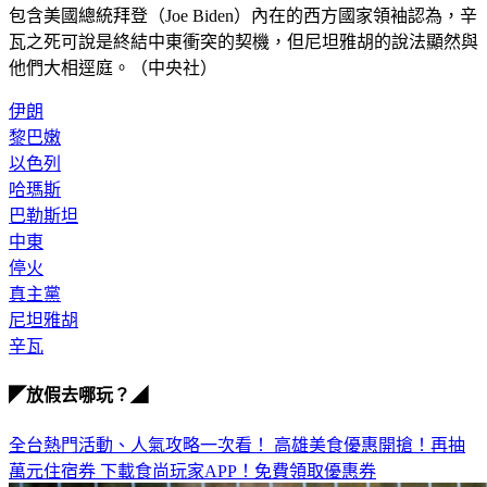
包含美國總統拜登（Joe Biden）內在的西方國家領袖認為，辛
瓦之死可說是終結中東衝突的契機，但尼坦雅胡的說法顯然與
他們大相逕庭。（中央社）
伊朗
黎巴嫩
以色列
哈瑪斯
巴勒斯坦
中東
停火
真主黨
尼坦雅胡
辛瓦
◤放假去哪玩？◢
全台熱門活動、人氣攻略一次看！
高雄美食優惠開搶！再抽
萬元住宿券
下載食尚玩家APP！免費領取優惠券