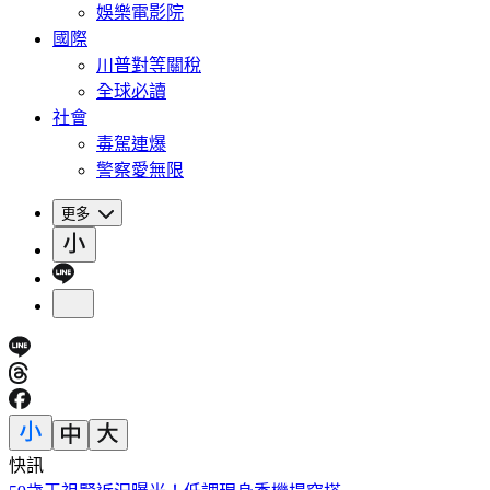
娛樂電影院
國際
川普對等關稅
全球必讀
社會
毒駕連爆
警察愛無限
更多
快訊