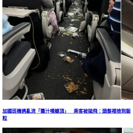
加國班機遇亂流「醬汁噴艙頂」 乘客被拋飛：頭髮裡撿到飯
粒