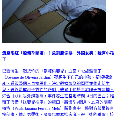
流產眼紅「殺懷孕閨蜜」！急剖腹偷嬰 外國女笑：我有小孩
了
巴西發生一起恐怖的「剖腹偷嬰兒」血案，42歲雅爾丁
（Joseane de Oliveira Jardim）夢想生下自己的小孩、卻頻頻流
產，導致整個人直接黑化、決定殺掉懷孕的閨蜜並偷走新生
兒，最終造成母子雙亡的悲劇；雅爾丁也於事發隔天被逮捕。
綜合《g1》等外媒報導，事件發生在當地時間14日的巴西；雅
爾丁假借「送嬰兒推車」的藉口，將懷孕9個月、25歲的閨蜜
梅洛（Paula Janaína Ferreira Melo）騙到家中，將對方敲暈後直
接剖腹、偷走男嬰後，層層包覆塞進床底。得手後的雅爾丁接