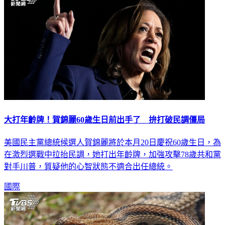
大打年齡牌！賀錦麗60歲生日前出手了 拚打破民調僵局
美國民主黨總統候選人賀錦麗將於本月20日慶祝60歲生日，為
在激烈選戰中拉抬民調，她打出年齡牌，加強攻擊78歲共和黨
對手川普，質疑他的心智狀態不適合出任總統。
國際