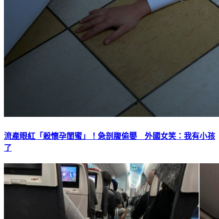
流產眼紅「殺懷孕閨蜜」！急剖腹偷嬰 外國女笑：我有小孩
了