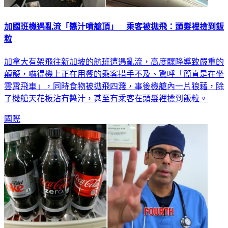
加國班機遇亂流「醬汁噴艙頂」 乘客被拋飛：頭髮裡撿到飯
粒
加拿大有架飛往新加坡的航班遭遇亂流，高度驟降導致嚴重的
顛簸，嚇得機上正在用餐的乘客措手不及、驚呼「簡直是在坐
雲霄飛車」，同時食物被拋飛四濺，事後機艙內一片狼藉，除
了機艙天花板沾有醬汁，甚至有乘客在頭髮裡撿到飯粒。
國際