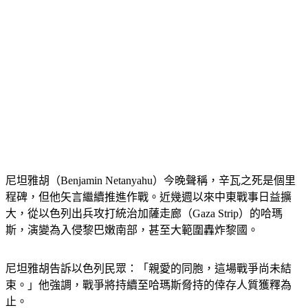
尼坦雅胡（Benjamin Netanyahu）今晚聲稱，辛瓦之死是個里
程碑，但他矢言繼續推進作戰。近幾週以來中東戰事日益擴
大，從以色列出兵攻打統治加薩走廊（Gaza Strip）的哈瑪
斯，演變為入侵黎巴嫩南部，甚至大範圍轟炸黎國。
尼坦雅胡告訴以色列民眾：「親愛的同胞，這場戰爭尚未結
束。」他強調，戰爭將持續至哈瑪斯脅持的倖存人質獲釋為
止。