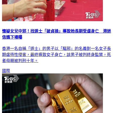
懷疑女兒中邪！找道士「破貞操」導致她長期受虐身亡 港迷
信媽下場曝
香港一名自稱「道士」的男子以「驅邪」的名義對一名女子長
期虐待性侵害，最終導致女子身亡，該男子被判終身監禁，死
者母親被判刑十年。
國際