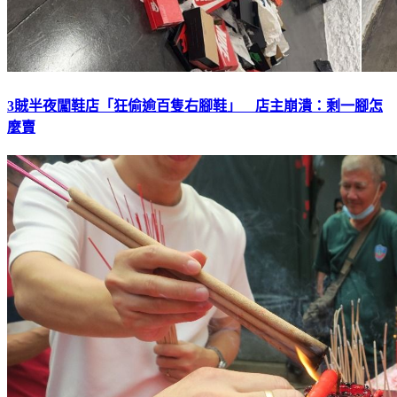
3賊半夜闖鞋店「狂偷逾百隻右腳鞋」 店主崩潰：剩一腳怎
麼賣