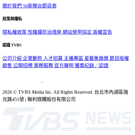
關於我們
56新聞台節目表
政策與隱私
隱私權政策
性騷擾防治措施
網站使用協定
版權宣告
認識 TVBS
公司介紹
企業動態
人才招募
主播專區
星藝象娛樂
節目版權
銷售
公開招標
業務服務
官方聲明
獲獎紀錄／認證
2026 © TVBS Media Inc. All Rights Reserved. 台北市內湖區瑞
光路451號 | 聯利媒體股份有限公司