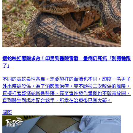
遭蛇咬扛著跑求救！印男到醫院毒發 暈倒仍死抓「別讓牠跑
了」
不同的毒蛇毒性各異、需要施打的血清也不同，印度一名男子
外出時被咬傷，為了怕影響治療，竟不顧被二次咬傷的風險，
直接扛著整條蛇衝進醫院、甚至毒性發作暈倒也不願意放開，
直到醫生到場才配合鬆手，所幸在治療後已無大礙。
國際