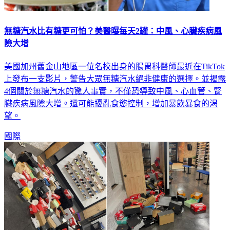
無糖汽水比有糖更可怕？美醫曝每天2罐：中風、心臟疾病風
險大增
美國加州舊金山地區一位名校出身的腸胃科醫師最近在TikTok
上發布一支影片，警告大眾無糖汽水絕非健康的選擇。並揭露
4個關於無糖汽水的驚人事實，不僅恐導致中風、心血管、腎
臟疾病風險大增。還可能擾亂食慾控制，增加暴飲暴食的渴
望。
國際