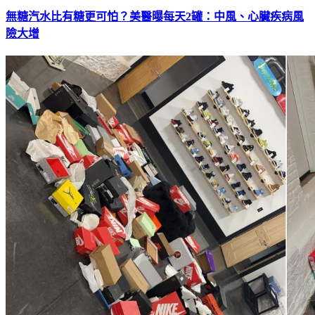
無糖汽水比有糖更可怕？美醫曝每天2罐：中風、心臟疾病風
險大增