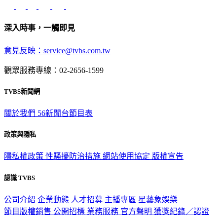
深入時事，一觸即見
意見反映：service@tvbs.com.tw
觀眾服務專線：02-2656-1599
TVBS新聞網
關於我們
56新聞台節目表
政策與隱私
隱私權政策
性騷擾防治措施
網站使用協定
版權宣告
認識 TVBS
公司介紹
企業動態
人才招募
主播專區
星藝象娛樂
節目版權銷售
公開招標
業務服務
官方聲明
獲獎紀錄／認證