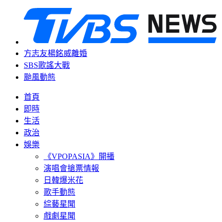
方志友楊銘威離婚
SBS歌謠大戰
颱風動態
首頁
即時
生活
政治
娛樂
《VPOPASIA》開播
演唱會搶票情報
日韓爆米花
歌手動態
綜藝星聞
戲劇星聞