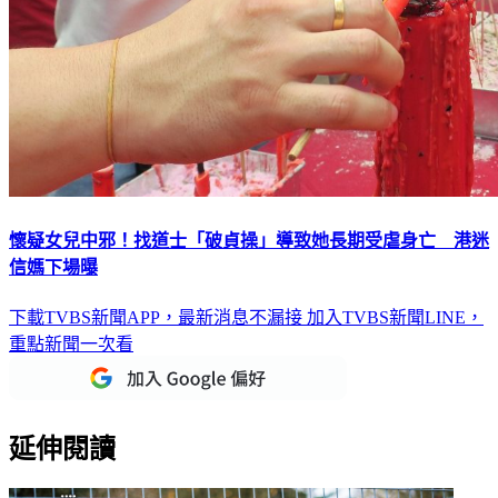
懷疑女兒中邪！找道士「破貞操」導致她長期受虐身亡 港迷
信媽下場曝
下載TVBS新聞APP，最新消息不漏接
加入TVBS新聞LINE，
重點新聞一次看
延伸閱讀