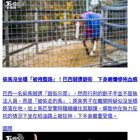
偷馬沒坐穩「被拽整路」！巴西賊遭遊街 下身磨爛慘拖血痕
巴西一名偷馬賊遭「遊街示眾」，然而行刑的劊子手並不是執
法人員、而是「被偷走的馬」；原來男子在離開時疑似沒坐穩
跌落在地，加上馬匹受驚時韁繩纏住其腳踝，導致他在無力反
抗的情況下坐在柏油路上被狂拖、下半身嚴重受傷。
國際