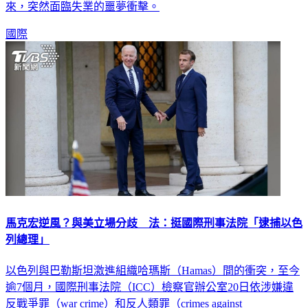
批澳洲電信黑箱決策、並未提前通知，導致大批員工一覺醒
來，突然面臨失業的噩夢衝擊。
國際
馬克宏逆風？與美立場分歧 法：挺國際刑事法院「逮捕以色
列總理」
以色列與巴勒斯坦激進組織哈瑪斯（Hamas）間的衝突，至今
逾7個月，國際刑事法院（ICC）檢察官辦公室20日依涉嫌違