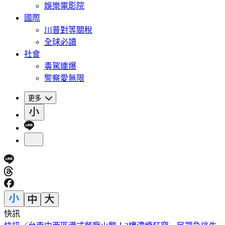
娛樂電影院
國際
川普對等關稅
全球必讀
社會
毒駕連爆
警察愛無限
更多
快訊