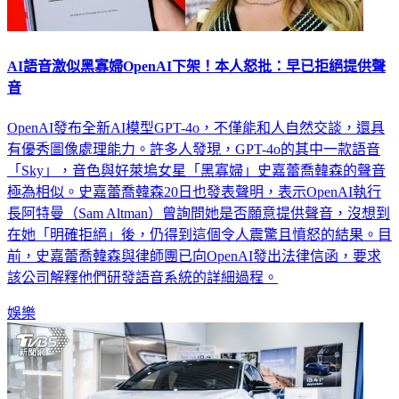
AI語音激似黑寡婦OpenAI下架！本人怒批：早已拒絕提供聲
音
OpenAI發布全新AI模型GPT-4o，不僅能和人自然交談，還具
有優秀圖像處理能力。許多人發現，GPT-4o的其中一款語音
「Sky」，音色與好萊塢女星「黑寡婦」史嘉蕾喬韓森的聲音
極為相似。史嘉蕾喬韓森20日也發表聲明，表示OpenAI執行
長阿特曼（Sam Altman）曾詢問她是否願意提供聲音，沒想到
在她「明確拒絕」後，仍得到這個令人震驚且憤怒的結果。目
前，史嘉蕾喬韓森與律師團已向OpenAI發出法律信函，要求
該公司解釋他們研發語音系統的詳細過程。
娛樂