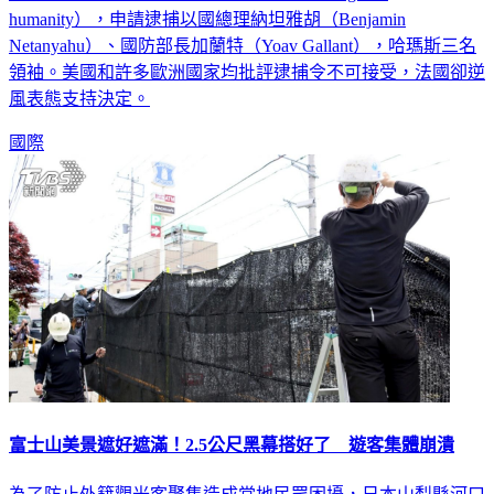
反戰爭罪（war crime）和反人類罪（crimes against
humanity），申請逮捕以國總理納坦雅胡（Benjamin
Netanyahu）、國防部長加蘭特（Yoav Gallant），哈瑪斯三名
領袖。美國和許多歐洲國家均批評逮捕令不可接受，法國卻逆
風表態支持決定。
國際
富士山美景遮好遮滿！2.5公尺黑幕搭好了 遊客集體崩潰