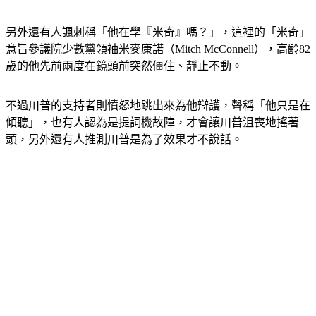
了」。
另外還有人諷刺稱「他在學『米奇』嗎？」，這裡的「米奇」
意旨參議院少數黨領袖米麥康諾（Mitch McConnell），高齡82
歲的他先前兩度在鏡頭前突然僵住、靜止不動。
不過川普的支持者則憤怒地跳出來為他辯護，聲稱「他只是在
傾聽」，也有人認為是提詞機故障，才會讓川普沮喪地搖著
頭，另外還有人推測川普是為了效果才不說話。