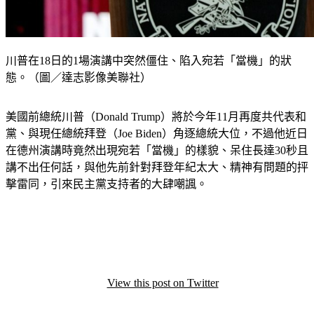
川普在18日的1場演講中突然僵住、陷入宛若「當機」的狀
態。（圖／達志影像美聯社）
美國前總統川普（Donald Trump）將於今年11月再度共代表和
黨、與現任總統拜登（Joe Biden）角逐總統大位，不過他近日
在德州演講時竟然出現宛若「當機」的樣貌、呆住長達30秒且
講不出任何話，與他先前針對拜登年紀太大、精神有問題的抨
擊雷同，引來民主黨支持者的大肆嘲諷。
View this post on Twitter