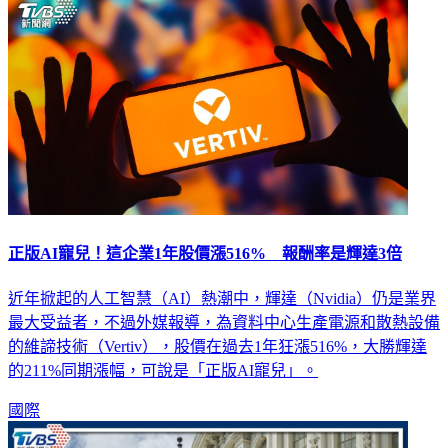
正版AI寵兒！這企業1年股價漲516% 報酬率是輝達3倍
近年掀起的人工智慧（AI）熱潮中，輝達（Nvidia）仍是業界
最大受益者，不過外媒報導，為資料中心生產電源和散熱設備
的維諦技術（Vertiv），股價在過去1年狂漲516%，大勝輝達
的211%同期漲幅，可說是「正版AI寵兒」。
國際