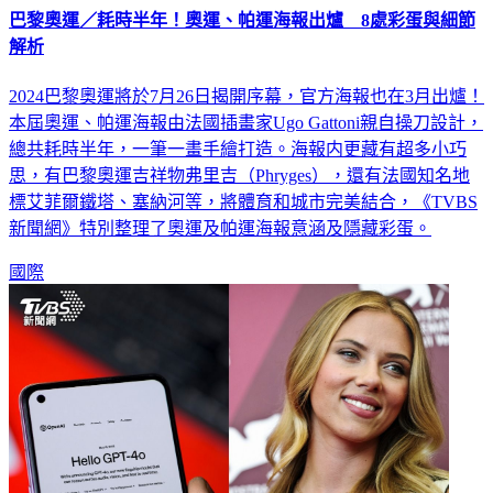
巴黎奧運／耗時半年！奧運、帕運海報出爐 8處彩蛋與細節
解析
2024巴黎奧運將於7月26日揭開序幕，官方海報也在3月出爐！
本屆奧運、帕運海報由法國插畫家Ugo Gattoni親自操刀設計，
總共耗時半年，一筆一畫手繪打造。海報内更藏有超多小巧
思，有巴黎奧運吉祥物弗里吉（Phryges），還有法國知名地
標艾菲爾鐵塔、塞納河等，將體育和城市完美結合，《TVBS
新聞網》特別整理了奧運及帕運海報意涵及隱藏彩蛋。
國際