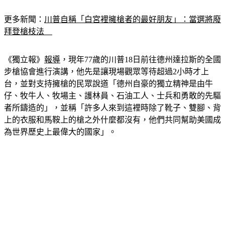
更多新聞：
川普自稱「白宮裡擁槍者的最好朋友」：當選將廢
拜登槍枝法　
《獨立報》
報導
，現年77歲的川普18日前往德州達拉斯的全國
步槍協會進行演講，他先是讓現場觀眾等待超過2小時才上
台，並對支持擁槍的民眾說道「德州自豪的獨立精神是由牛
仔、牧牛人、牧場主、護林員、石油工人、士兵和勇敢的先驅
者所鑄造的」，並稱「許多人來到這裡時除了靴子、雙腳、背
上的衣服和馬鞍上的槍之外什麼都沒有，他們共同幫助美國成
為世界歷史上最偉大的國家」。