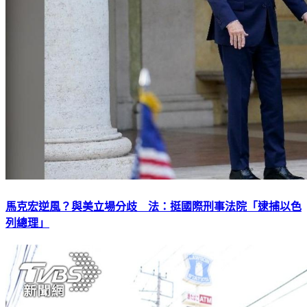
馬克宏逆風？與美立場分歧 法：挺國際刑事法院「逮捕以色
列總理」