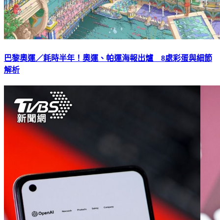
巴黎奧運／耗時半年！奧運、帕運海報出爐 8處彩蛋與細節
解析