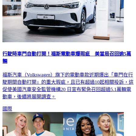
行駛時車門自動打開！福斯電動車爆瑕疵 美當局召回逾5萬
輛
福斯汽車（Volkswagen）旗下的電動車款近期爆出「車門在行
駛期間自動打開」的重大瑕疵，且已有超過10起相關投訴，這
促使美國汽車安全監管機構20 日宣布緊急召回超過5.1萬輛電
動車，後續將展開調查。
國際