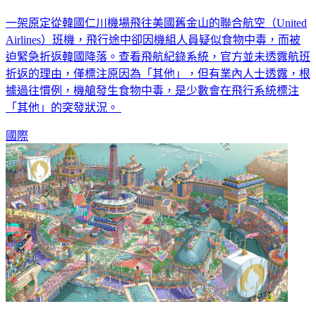
中毒
一架原定從韓國仁川機場飛往美國舊金山的聯合航空（United
Airlines）班機，飛行途中卻因機組人員疑似食物中毒，而被
迫緊急折返韓國降落。查看飛航紀錄系統，官方並未透露航班
折返的理由，僅標注原因為「其他」，但有業內人士透露，根
據過往慣例，機艙發生食物中毒，是少數會在飛行系統標注
「其他」的突發狀況。
國際