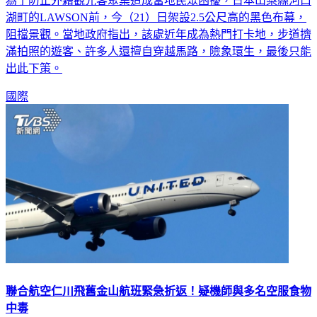
為了防止外籍觀光客聚集造成當地民眾困擾，日本山梨縣河口
湖町的LAWSON前，今（21）日架設2.5公尺高的黑色布幕，
阻擋景觀。當地政府指出，該處近年成為熱門打卡地，步道擠
滿拍照的遊客、許多人還擅自穿越馬路，險象環生，最後只能
出此下策。
國際
聯合航空仁川飛舊金山航班緊急折返！疑機師與多名空服食物