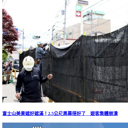
富士山美景遮好遮滿！2.5公尺黑幕搭好了 遊客集體崩潰