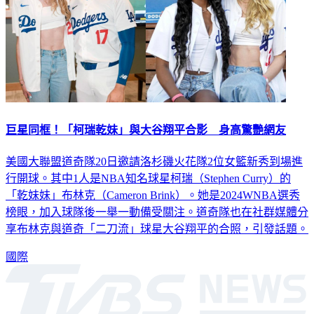
巨星同框！「柯瑞乾妹」與大谷翔平合影 身高驚艷網友
美國大聯盟道奇隊20日邀請洛杉磯火花隊2位女籃新秀到場進
行開球。其中1人是NBA知名球星柯瑞（Stephen Curry）的
「乾妹妹」布林克（Cameron Brink）。她是2024WNBA選秀
榜眼，加入球隊後一舉一動備受關注。道奇隊也在社群媒體分
享布林克與道奇「二刀流」球星大谷翔平的合照，引發話題。
國際