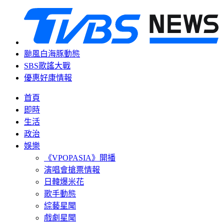
颱風白海豚動態
SBS歌謠大戰
優惠好康情報
首頁
即時
生活
政治
娛樂
《VPOPASIA》開播
演唱會搶票情報
日韓爆米花
歌手動態
綜藝星聞
戲劇星聞