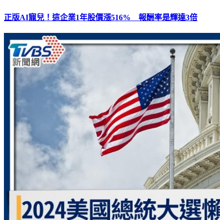
正版AI寵兒！這企業1年股價漲516% 報酬率是輝達3倍