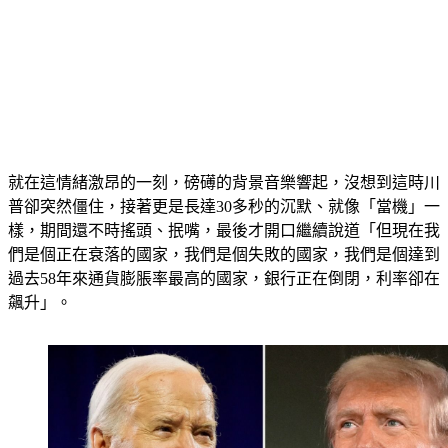
就在這情緒激昂的一刻，磅礡的背景音樂響起，沒想到這時川
普卻突然僵住，接著更是長達30多秒的沉默、就像「當機」一
樣，期間還不時搖頭、抿嘴，最後才開口繼續說道「但現在我
們是個正在衰落的國家，我們是個失敗的國家，我們是個達到
過去58年來通貨膨脹率最高的國家，銀行正在倒閉，利率卻在
飆升」。