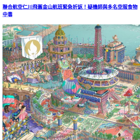
聯合航空仁川飛舊金山航班緊急折返！疑機師與多名空服食物
中毒