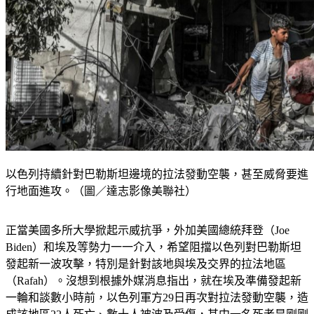
以色列持續針對巴勒斯坦邊境的拉法發動空襲，甚至威脅要進
行地面進攻。（圖／達志影像美聯社）
正當美國多所大學掀起示威抗爭，外加美國總統拜登（Joe 
Biden）和埃及等勢力一一介入，希望阻擋以色列對巴勒斯坦
發起新一波攻擊，特別是針對該地與埃及交界的拉法地區
（Rafah）。沒想到根據外媒消息指出，就在埃及準備發起新
一輪和談數小時前，以色列軍方29日再次對拉法發動空襲，造
成該地區22人死亡、數十人被波及受傷，其中一名死者是剛剛