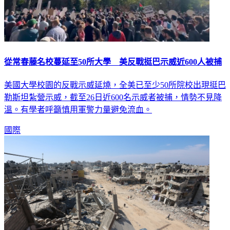
從常春藤名校蔓延至50所大學 美反戰挺巴示威近600人被捕
美國大學校園的反戰示威延燒，全美已至少50所院校出現挺巴
勒斯坦紮營示威，截至26日近600名示威者被捕，情勢不見降
溫。有學者呼籲慎用軍警力量避免流血。
國際