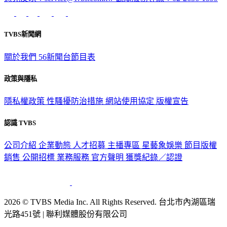
TVBS新聞網
關於我們
56新聞台節目表
政策與隱私
隱私權政策
性騷擾防治措施
網站使用協定
版權宣告
認識 TVBS
公司介紹
企業動態
人才招募
主播專區
星藝象娛樂
節目版權
銷售
公開招標
業務服務
官方聲明
獲獎紀錄／認證
2026 © TVBS Media Inc. All Rights Reserved. 台北市內湖區瑞
光路451號 | 聯利媒體股份有限公司