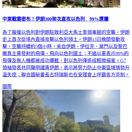
中東戰雲密布！伊朗300架次直攻以色列 99%遭攔
為了報復以色列對伊朗駐敘利亞大馬士革領事館的空襲，伊朗
史上首次從境內直接攻擊以色列領土。伊朗13日晚間發動攻
擊，空襲持續約5個小時，來自伊朗、伊拉克、葉門以及黎巴
嫩真主黨發射的飛彈，飛向以色列國土；不過以軍表示99%的
飛彈及無人機都被成功攔截，對以色列僅造成輕微損害。G7
領袖發表共同聲明譴責伊朗，表示將努力防止中東區域情勢升
溫失控；聯合國秘書長古特瑞斯也在安理會上呼籲各方克制。
國際