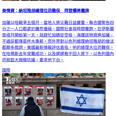
美情資：納坦雅胡總理位恐難保 拜登爆將攤牌
加薩以哈戰爭五個月，當地人道災難日益嚴重，聯合國警告四
分之一人口都處於饑荒邊緣，國際社會與時間賽跑，在伊斯蘭
齋戒月開始第一天，就趕忙加碼從空投、海運送物資進加薩，
不過這都僅是杯水車薪。而外界對以色列總理納坦雅胡的做法
都頗多微詞，美國最新情報評估直指，他的總理大位恐難保，
在哈瑪斯去年突襲成功，以及遲遲救不回人質下，以色列國內
恐掀起大規模抗議，要求他下台。
國際