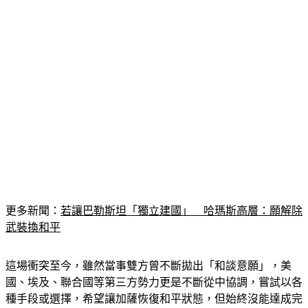
更多新聞：
若讓巴勒斯坦「獨立建國」　哈瑪斯高層：願解除
武裝換和平
這場衝突至今，雖然當事雙方曾不斷拋出「和談意願」，美
國、埃及、聯合國等第三方勢力更是不斷從中協調，嘗試以各
種手段或選擇，希望讓加薩恢復和平狀態，但始終沒能達成完
整共識。最諷刺的是，最近這次的空襲，正好發生在埃及準備