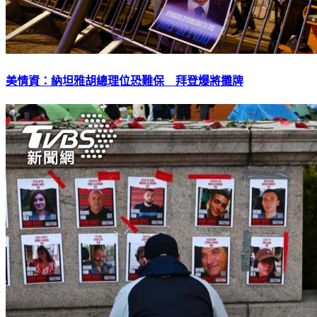
美情資：納坦雅胡總理位恐難保 拜登爆將攤牌