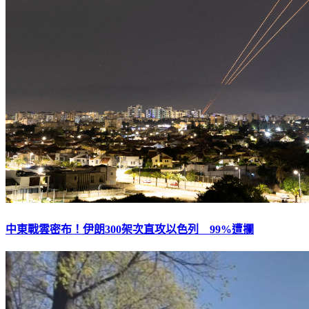
中東戰雲密布！伊朗300架次直攻以色列 99%遭攔