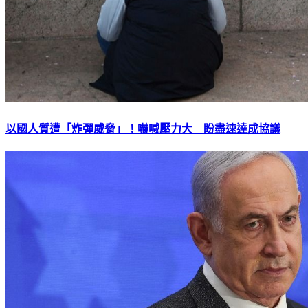
以國人質遭「炸彈威脅」！嚇喊壓力大 盼盡速達成協議