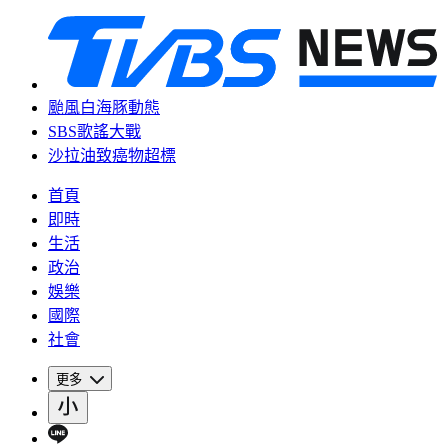
颱風白海豚動態
SBS歌謠大戰
沙拉油致癌物超標
首頁
即時
生活
政治
娛樂
國際
社會
更多