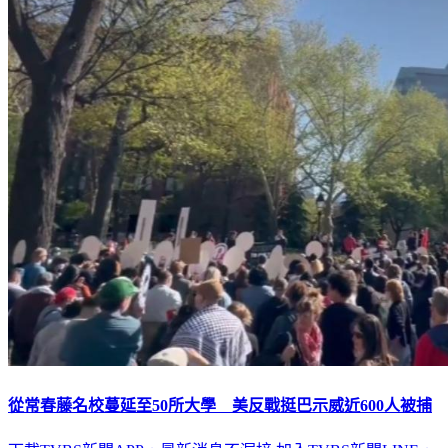
從常春藤名校蔓延至50所大學 美反戰挺巴示威近600人被捕
下載TVBS新聞APP，最新消息不漏接
加入TVBS新聞LINE，