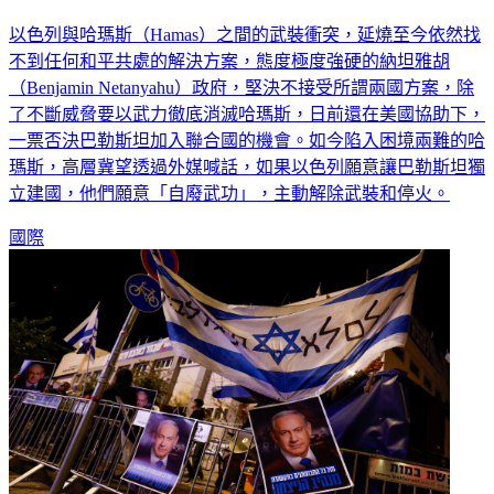
以色列與哈瑪斯（Hamas）之間的武裝衝突，延燒至今依然找
不到任何和平共處的解決方案，態度極度強硬的納坦雅胡
（Benjamin Netanyahu）政府，堅決不接受所謂兩國方案，除
了不斷威脅要以武力徹底消滅哈瑪斯，日前還在美國協助下，
一票否決巴勒斯坦加入聯合國的機會。如今陷入困境兩難的哈
瑪斯，高層冀望透過外媒喊話，如果以色列願意讓巴勒斯坦獨
立建國，他們願意「自廢武功」，主動解除武裝和停火。
國際