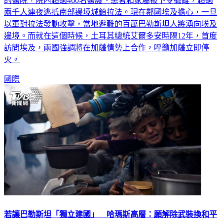
兩千人連夜逃抵南部邊境城鎮拉法。現在鄰國埃及擔心，一旦
以軍對拉法發動攻擊，當地避難的百萬巴勒斯坦人將湧向埃及
邊境。而就在這個時候，土耳其總統艾爾多安時隔12年，首度
訪問埃及，兩國強調將在加薩情勢上合作，呼籲加薩立即停
火。
國際
若讓巴勒斯坦「獨立建國」 哈瑪斯高層：願解除武裝換和平