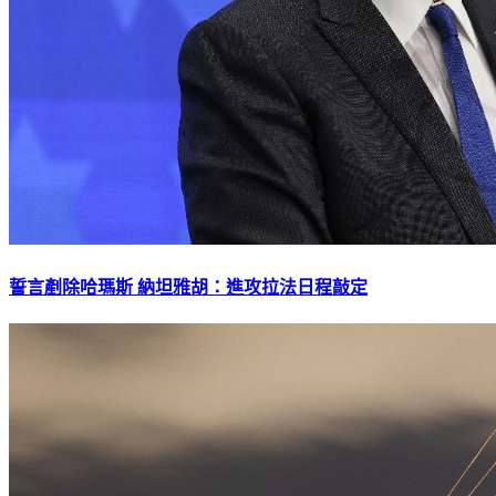
誓言剷除哈瑪斯 納坦雅胡：進攻拉法日程敲定