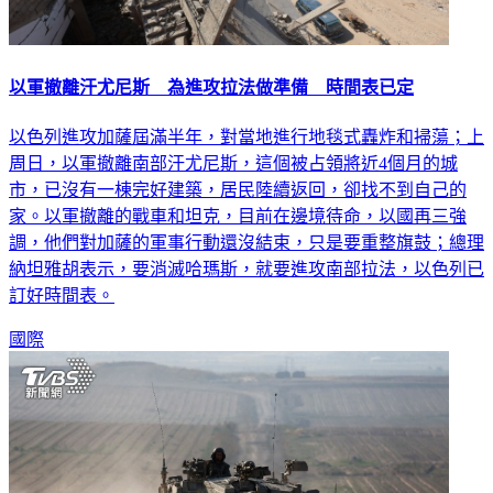
以軍撤離汗尤尼斯 為進攻拉法做準備 時間表已定
以色列進攻加薩屆滿半年，對當地進行地毯式轟炸和掃蕩；上
周日，以軍撤離南部汗尤尼斯，這個被占領將近4個月的城
市，已沒有一棟完好建築，居民陸續返回，卻找不到自己的
家。以軍撤離的戰車和坦克，目前在邊境待命，以國再三強
調，他們對加薩的軍事行動還沒結束，只是要重整旗鼓；總理
納坦雅胡表示，要消滅哈瑪斯，就要進攻南部拉法，以色列已
訂好時間表。
國際