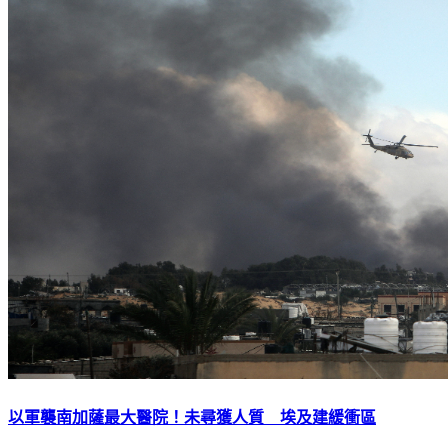
以軍襲南加薩最大醫院！未尋獲人質 埃及建緩衝區