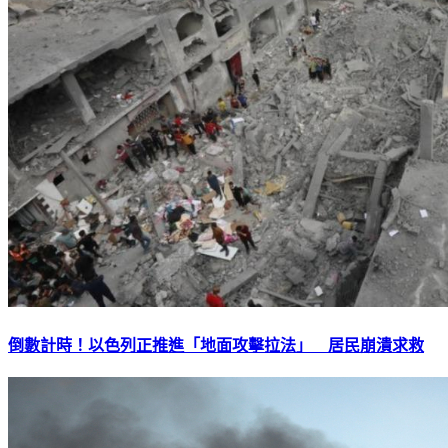
倒數計時！以色列正推進「地面攻擊拉法」 居民崩潰求救