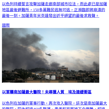
地區最後避難所，150多萬難民逃無可逃，正瀕臨即將崩潰的
最後一刻。加薩青年米克達發出近乎絕望的最後求救聲。
國際
以軍襲南加薩最大醫院！未尋獲人質 埃及建緩衝區
以色列在加薩的軍事行動，再次攻入醫院，這次是南加薩最大
的醫院，院內超過460名醫護、患者和家屬被下令撤離，超過