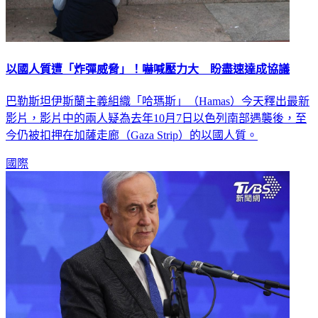
以國人質遭「炸彈威脅」！嚇喊壓力大 盼盡速達成協議
巴勒斯坦伊斯蘭主義組織「哈瑪斯」（Hamas）今天釋出最新
影片，影片中的兩人疑為去年10月7日以色列南部遇襲後，至
今仍被扣押在加薩走廊（Gaza Strip）的以國人質。
國際