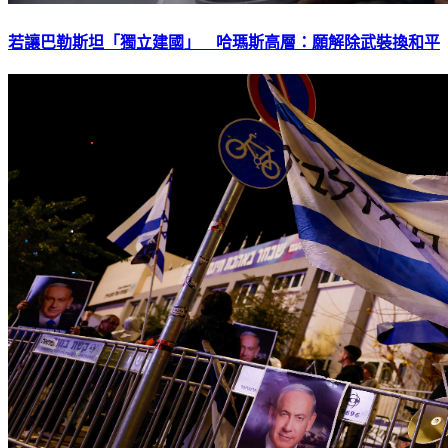
若讓巴勒斯坦「獨立建國」 哈瑪斯高層：願解除武裝換和平