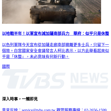
以哈戰半年！以軍宣布減加薩南部兵力 華府：似乎只是休整
以色列軍隊今天宣布從加薩走廊南部撤離更多士兵，只留下一
個旅。白宮國家安全會議發言人柯比表示，以方此舉看起來似
乎是「休整」，未必意味有何新行動。
國際
深入時事，一觸即見
意見反映：service@tvbs.com.tw
觀眾服務專線：02-2656-1599