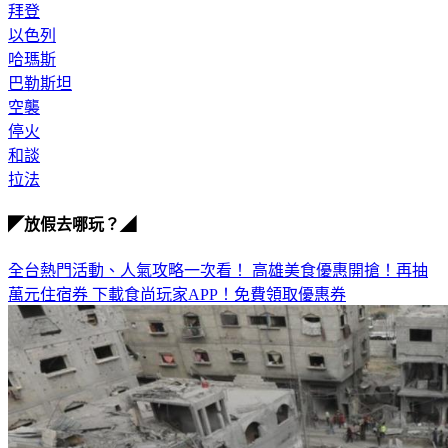
以色列
哈瑪斯
巴勒斯坦
空襲
停火
和談
拉法
◤放假去哪玩？◢
全台熱門活動、人氣攻略一次看！
高雄美食優惠開搶！再抽
萬元住宿券
下載食尚玩家APP！免費領取優惠券