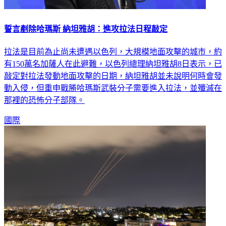
誓言剷除哈瑪斯 納坦雅胡：進攻拉法日程敲定
拉法是目前為止尚未遭遇以色列，大規模地面攻擊的城市，約
有150萬名加薩人在此避難，以色列總理納坦雅胡8日表示，已
敲定對拉法發動地面攻擊的日期，納坦雅胡並未說明何時會發
動入侵，但重申戰勝哈瑪斯武裝分子需要進入拉法，並殲滅在
那裡的恐怖分子部隊。
國際