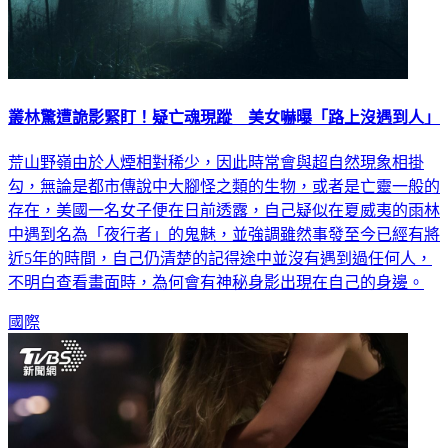
叢林驚遭詭影緊盯！疑亡魂現蹤 美女嚇曝「路上沒遇到人」
荒山野嶺由於人煙相對稀少，因此時常會與超自然現象相掛
勾，無論是都市傳說中大腳怪之類的生物，或者是亡靈一般的
存在，美國一名女子便在日前透露，自己疑似在夏威夷的雨林
中遇到名為「夜行者」的鬼魅，並強調雖然事發至今已經有將
近5年的時間，自己仍清楚的記得途中並沒有遇到過任何人，
不明白查看畫面時，為何會有神秘身影出現在自己的身邊。
國際