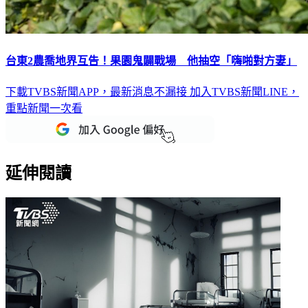
台東2農喬地界互告！果園鬼闢戰場 他抽空「嗨啪對方妻」
下載TVBS新聞APP，最新消息不漏接
加入TVBS新聞LINE，
重點新聞一次看
延伸閱讀