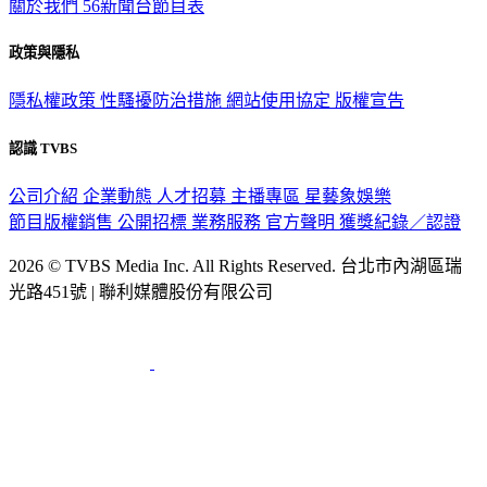
關於我們
56新聞台節目表
政策與隱私
隱私權政策
性騷擾防治措施
網站使用協定
版權宣告
認識 TVBS
公司介紹
企業動態
人才招募
主播專區
星藝象娛樂
節目版權銷售
公開招標
業務服務
官方聲明
獲獎紀錄／認證
2026 © TVBS Media Inc. All Rights Reserved. 台北市內湖區瑞
光路451號 | 聯利媒體股份有限公司