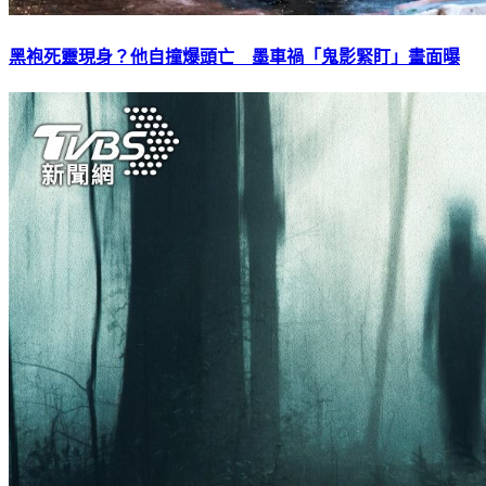
黑袍死靈現身？他自撞爆頭亡 墨車禍「鬼影緊盯」畫面曝