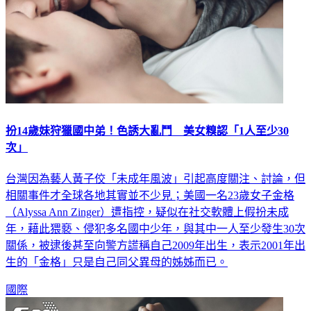
扮14歲妹狩獵國中弟！色誘大亂鬥 美女糗認「1人至少30
次」
台灣因為藝人黃子佼「未成年風波」引起高度關注、討論，但
相關事件才全球各地其實並不少見；美國一名23歲女子金格
（Alyssa Ann Zinger）遭指控，疑似在社交軟體上假扮未成
年，藉此猥褻、侵犯多名國中少年，與其中一人至少發生30次
關係，被逮後甚至向警方謊稱自己2009年出生，表示2001年出
生的「金格」只是自己同父異母的姊姊而已。
國際