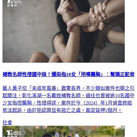
補教名師性侵國中妹！爆染指10女「用嘴襲胸」：幫矯正駝背
藝人黃子佼「未成年風暴」震驚各界，不少類似案件也隨之引
起關注，彰化溪湖一名戴姓補教名師，過往也曾被逾10名國中
少女指控襲胸、性侵得逞，案件於今（2024）年1月偵查終結
依法起訴，由於拒認罪且有逃亡之虞，裁定延押2個月。
社會