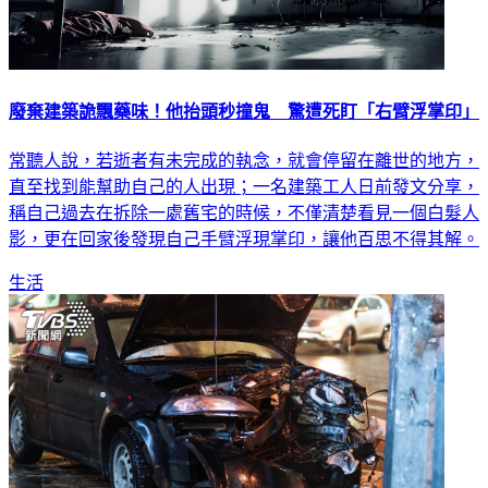
廢棄建築詭飄藥味！他抬頭秒撞鬼 驚遭死盯「右臂浮掌印」
常聽人說，若逝者有未完成的執念，就會停留在離世的地方，
直至找到能幫助自己的人出現；一名建築工人日前發文分享，
稱自己過去在拆除一處舊宅的時候，不僅清楚看見一個白髮人
影，更在回家後發現自己手臂浮現掌印，讓他百思不得其解。
生活