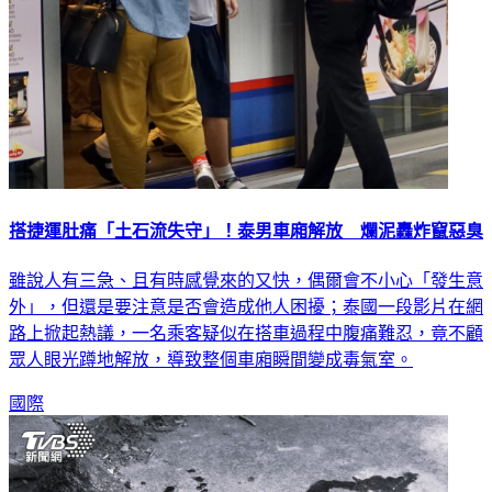
搭捷運肚痛「土石流失守」！泰男車廂解放 爛泥轟炸竄惡臭
雖說人有三急、且有時感覺來的又快，偶爾會不小心「發生意
外」，但還是要注意是否會造成他人困擾；泰國一段影片在網
路上掀起熱議，一名乘客疑似在搭車過程中腹痛難忍，竟不顧
眾人眼光蹲地解放，導致整個車廂瞬間變成毒氣室。
國際