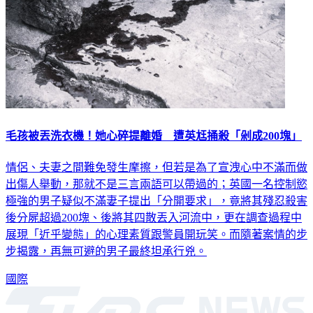
毛孩被丟洗衣機！她心碎提離婚 遭英尪捅殺「剁成200塊」
情侶、夫妻之間難免發生摩擦，但若是為了宣洩心中不滿而做
出傷人舉動，那就不是三言兩語可以帶過的；英國一名控制慾
極強的男子疑似不滿妻子提出「分開要求」，竟將其殘忍殺害
後分屍超過200塊、後將其四散丟入河流中，更在調查過程中
展現「近乎變態」的心理素質跟警員開玩笑。而隨著案情的步
步揭露，再無可避的男子最終坦承行兇。
國際