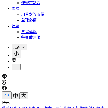
娛樂電影院
國際
川普對等關稅
全球必讀
社會
毒駕連爆
警察愛無限
更多
快訊