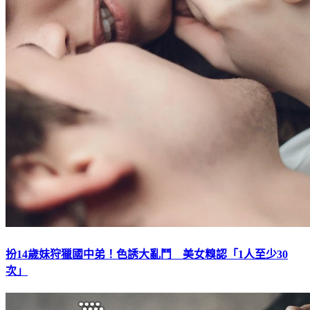
扮14歲妹狩獵國中弟！色誘大亂鬥 美女糗認「1人至少30
次」