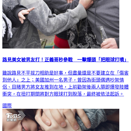
路見美女被男友打！正義哥秒參戰 一擊爆頭「把眼球打噴」
雖說路見不平拔刀相助是好事，但盡量還是不要建立在「傷害
到他人」之上；美國加州一名男子，曾因為街頭偶遇吵架情
侶、目睹男方將女友推到在地，上前勸架後兩人隨即爆發肢體
衝突，在扭打期間將對方眼球打到脫落，最終被依法起訴。
國際