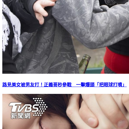
路見美女被男友打！正義哥秒參戰 一擊爆頭「把眼球打噴」