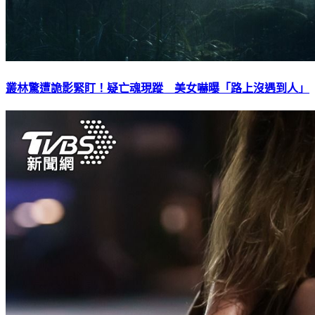
叢林驚遭詭影緊盯！疑亡魂現蹤 美女嚇曝「路上沒遇到人」