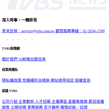
深入時事，一觸即見
意見反映：service@tvbs.com.tw
觀眾服務專線：02-2656-1599
TVBS新聞網
關於我們
56新聞台節目表
政策與隱私
隱私權政策
性騷擾防治措施
網站使用協定
版權宣告
認識 TVBS
公司介紹
企業動態
人才招募
主播專區
星藝象娛樂
節目版權