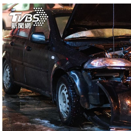
廢棄建築詭飄藥味！他抬頭秒撞鬼 驚遭死盯「右臂浮掌印」