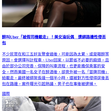
醉叫Uber「被假司機載走」！美女淪玩偶 遭綁路邊性侵丟
包
不少民眾在和三五好友聚會過後，可能因為太累、或是喝醉等
原因，會選擇叫計程車、Uber回家，以節省不必要的麻煩，且
由於部分公司完善、保障的叫車流程，也更能擔保乘客的安
全，然而美國一名女子在醉酒後，卻意外被一名「冒牌司機」
給載走，最終被綁架長達一個半小時，還被對方性侵得逞後丟
包在路邊，案件曝光引起熱議、男子也在事後被逮捕。
國際