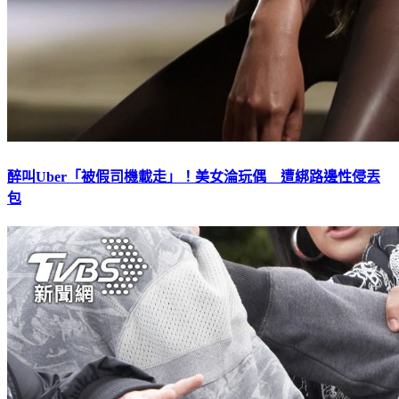
醉叫Uber「被假司機載走」！美女淪玩偶 遭綁路邊性侵丟
包