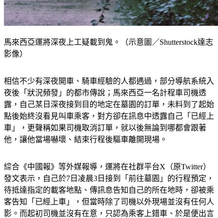
馬來西亞運將深夜上工疑載到鬼。（示意圖／Shutterstock達志
影像）
相信不少有深夜開車、騎車經驗的人都遇過，部分導航系統入
夜後「狀況頻發」的都市傳說；馬來西亞一名計程車司機透
露，自己某日深夜接到目的地定在墓園的訂單，未料到了起始
點後始終沒看見叫車乘客，對方卻在訊息中透露自己「已經上
車」，更聲稱如果司機取消訂單，就以後無論到哪都會跟著
他，讓他當場嚇壞、結束行程後驅車離開現場。
綜合《中國報》等外媒報導，運將在社群平台X（原Twitter）
發文表示，自己於7日凌晨3日接到「前往墓園」的行程預定，
待抵達指定的載客地點、傳訊息告知自己的所在地時，卻被乘
客告知「已經上車」，但當時除了司機以外現場並沒有任何人