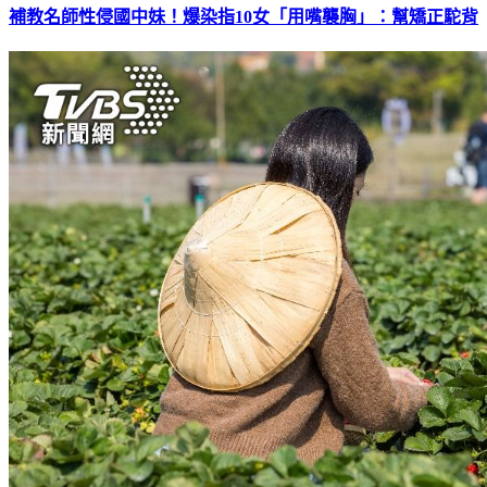
補教名師性侵國中妹！爆染指10女「用嘴襲胸」：幫矯正駝背