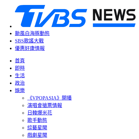
颱風白海豚動態
SBS歌謠大戰
優惠好康情報
首頁
即時
生活
政治
娛樂
《VPOPASIA》開播
演唱會搶票情報
日韓爆米花
歌手動態
綜藝星聞
戲劇星聞