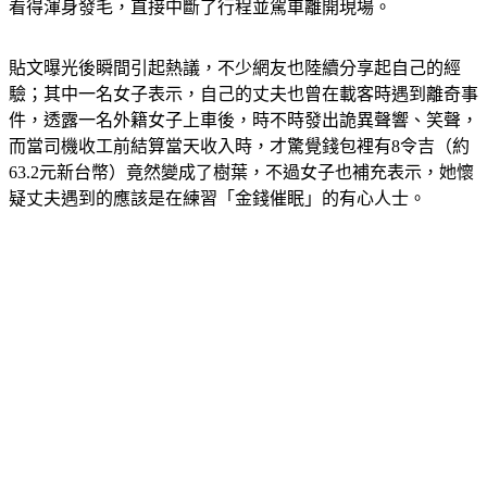
臉」，並揚言如果司機取消訂單、那就會一直跟著他，讓司機
看得渾身發毛，直接中斷了行程並駕車離開現場。
貼文曝光後瞬間引起熱議，不少網友也陸續分享起自己的經
驗；其中一名女子表示，自己的丈夫也曾在載客時遇到離奇事
件，透露一名外籍女子上車後，時不時發出詭異聲響、笑聲，
而當司機收工前結算當天收入時，才驚覺錢包裡有8令吉（約
63.2元新台幣）竟然變成了樹葉，不過女子也補充表示，她懷
疑丈夫遇到的應該是在練習「金錢催眠」的有心人士。