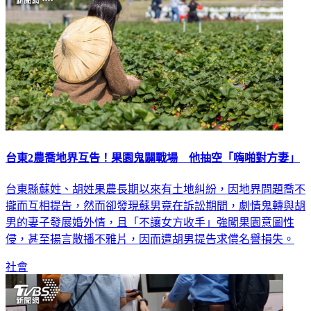
台東2農喬地界互告！果園鬼闢戰場 他抽空「嗨啪對方妻」
台東縣蘇姓、胡姓果農長期以來有土地糾紛，因地界問題喬不
攏而互相提告，然而卻發現蘇男竟在訴訟期間，劇情鬼轉與胡
男的妻子發展婚外情，且「不讓女方收手」強闖果園意圖性
侵，甚至揚言散播不雅片，因而遭胡男提告求償名譽損失。
社會