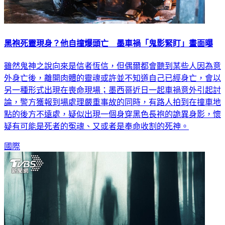
黑袍死靈現身？他自撞爆頭亡 墨車禍「鬼影緊盯」畫面曝
雖然鬼神之說向來是信者恆信，但偶爾都會聽到某些人因為意
外身亡後，離開肉體的靈魂或許並不知道自己已經身亡，會以
另一種形式出現在喪命現場；墨西哥近日一起車禍意外引起討
論，警方獲報到場處理嚴重事故的同時，有路人拍到在撞車地
點的後方不遠處，疑似出現一個身穿黑色長袍的詭異身影，懷
疑有可能是死者的冤魂、又或者是奉命收割的死神。
國際