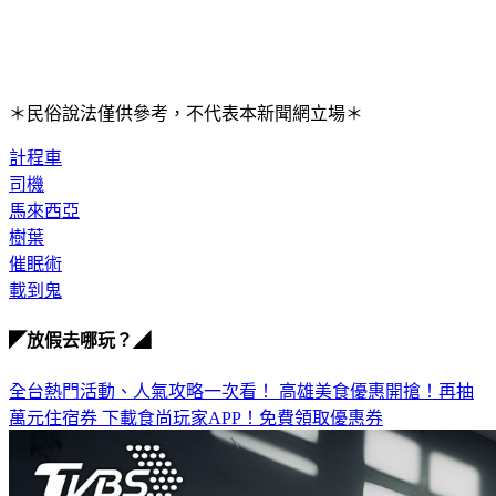
＊民俗說法僅供參考，不代表本新聞網立場＊
計程車
司機
馬來西亞
樹葉
催眠術
載到鬼
◤放假去哪玩？◢
全台熱門活動、人氣攻略一次看！
高雄美食優惠開搶！再抽
萬元住宿券
下載食尚玩家APP！免費領取優惠券