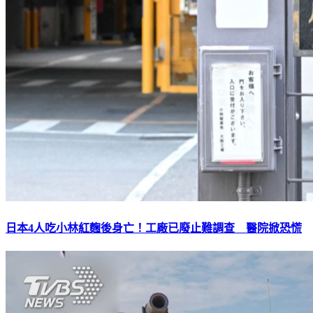
日本4人吃小林紅麴後身亡！工廠已廢止難調查 醫院掀恐慌