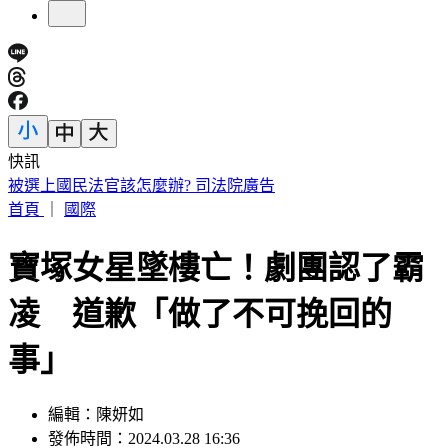
快訊
「蓋簽名」遭出征！東發號塗漆 沈伯洋、蔣萬安簽名全不留
首頁
｜
國際
寶塚女星墜樓亡！劇團認了霸
凌 道歉「做了不可挽回的
事」
編輯：陳妍如
發佈時間：2024.03.28 16:36