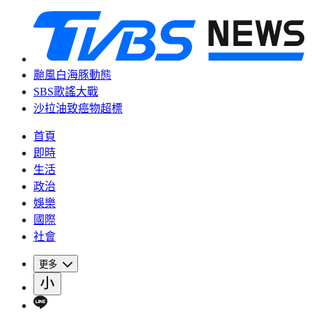
颱風白海豚動態
SBS歌謠大戰
沙拉油致癌物超標
首頁
即時
生活
政治
娛樂
國際
社會
更多