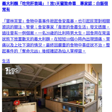
義大利麵「吃完肝衰竭」！放5天竄致命毒 專家認：白飯很
常有
「寶林茶室」食物中毒事件掀起食安風暴，也引起民眾對相關
資訊的關注、警覺；食安專家「韋恩的食農生活」發文透露，
過往曾有一例個案，一名20歲的比利時男大生，因食用在常溫
狀態下放置數天的義大利麵，在短短10個小時內出現頭痛、胃
痛以及上吐下瀉的情況，最終因嚴重的食物中毒症狀不治，整
起事件的「奪命元凶」後經確認為仙人掌桿菌。
生活