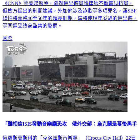
《CNN》等美媒報導，雖然佛里德辯護律師不斷嘗試抗辯，
但檢方提出的刑期建議，外加他涉及詐欺等多項罪名，讓SBF
恐怕將面臨40至50年的超長刑期，這將使現年32歲的佛里德，
等同遭受終身監禁的懲罰。
國際
「難相信ISIS發動音樂廳恐攻 俄外交部：烏克蘭是幕後黑手
俄羅斯莫斯科的「克洛庫斯音樂廳」（Crocus City Hall）22日