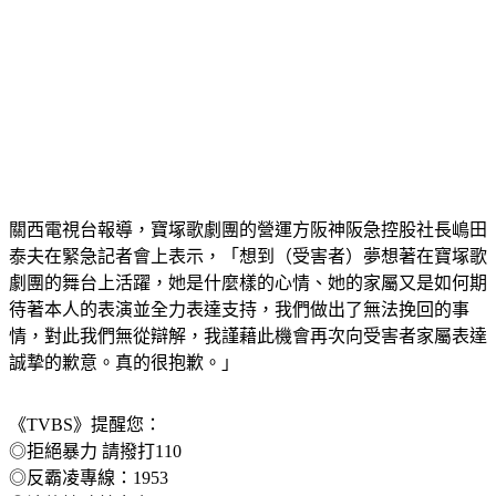
關西電視台報導，寶塚歌劇團的營運方阪神阪急控股社長嶋田
泰夫在緊急記者會上表示，「想到（受害者）夢想著在寶塚歌
劇團的舞台上活躍，她是什麼樣的心情、她的家屬又是如何期
待著本人的表演並全力表達支持，我們做出了無法挽回的事
情，對此我們無從辯解，我謹藉此機會再次向受害者家屬表達
誠摯的歉意。真的很抱歉。」
《TVBS》提醒您：
◎拒絕暴力 請撥打110
◎反霸凌專線：1953