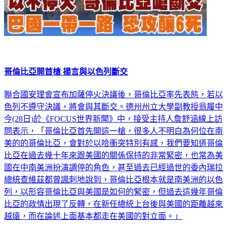
哥倫比亞開首槍 揚言與以色列斷交
聯合國安理會宣布加薩停火決議後，哥倫比亞率先表態，若以
色列不遵守決議，將會與其斷交。德州州立大學副教授翁履中
今(28日)於《FOCUS世界新聞》中，接受主持人詹舒涵線上訪
問表示，「哥倫比亞首先開這一槍，很多人不明白為何位在南
美的的哥倫比亞，會對於以哈衝突特別有感，我們要知道哥倫
比亞在過去幾十年來跟美國的關係保持的非常緊密，也常為美
國在中南美洲扮演調停的角色，甚至過去已經過世的委內瑞拉
總統查維茲都曾諷刺地說到，哥倫比亞根本就是南美洲的以色
列，以形容哥倫比亞與美國是如何的緊密，但過去這幾年哥倫
比亞的政情出現了反轉，在新任總統上台後與美國的距離越來
越遠，而在論述上面基本都走在美國的對立面。」