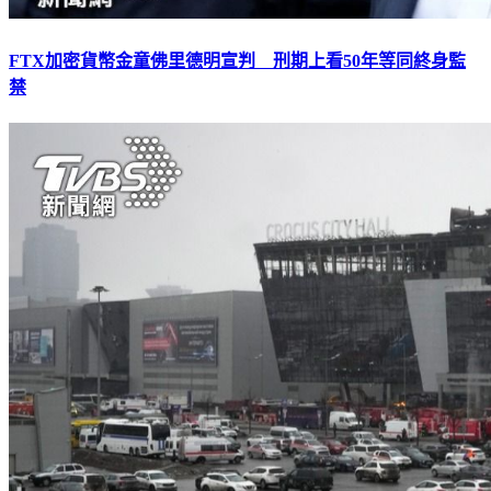
FTX加密貨幣金童佛里德明宣判 刑期上看50年等同終身監
禁