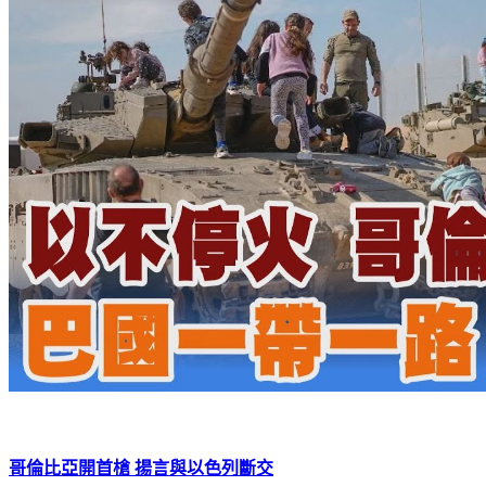
哥倫比亞開首槍 揚言與以色列斷交