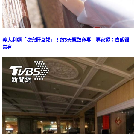
義大利麵「吃完肝衰竭」！放5天竄致命毒 專家認：白飯很
常有