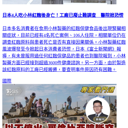
日本4人吃小林紅麴後身亡！工廠已廢止難調查 醫院掀恐慌
日本多名消費者在食用小林製藥的紅麴保健食品後出現腎臟相
關症狀，目前已經有4名死亡案例、106人住院，相關單位仍在
調查紅麴原料與患者死亡是否有直接因果關係。小林製藥紅麴
風波爆發至今掀起日本消費者恐慌，日本《富士新聞網》報
導，有未曾服用過任何紅麴保健品的患者也到醫院報到，小林
製藥方面已經接到超過3600件健康諮詢。另一方面，由於製造
該紅麴原料的工廠已經搬遷，要查明事件原因恐有困難。
國際