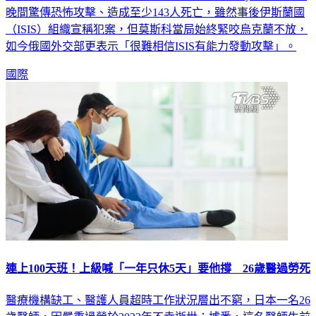
晚間驚傳恐怖攻擊、造成至少143人死亡，雖然事後伊斯蘭國
（ISIS）組織宣稱犯案，但莫斯科當局始終緊咬烏克蘭不放，
如今俄國外交部更表示「很難相信ISIS有能力發動攻擊」。
國際
連上100天班！上級喊「一年只休5天」要他撐 26歲醫過勞死
醫療機構缺工、醫護人員超時工作狀況層出不窮，日本一名26