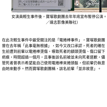
女演員輕生事件後，寶塚歌劇團去年年底宣布暫停公演。
／達志影像美聯社）
在此次輕生事件中最受關注的是「電捲棒事件」，寶塚歌劇團
曾在去年稱「此事毫無根據」，如今又改口承認，死者的確在
生前遭到前輩以電捲棒燙傷，導致死者的額頭燙傷、傷口留下
疤痕，時間超過一個月，且事後該名前被並未向死者道歉，儘
管死者曾表示希望能自己使用電捲棒來捲頭髮，但前輩仍執意
由她來動手。然而寶塚歌劇團稱，該名前輩「並非故意」。