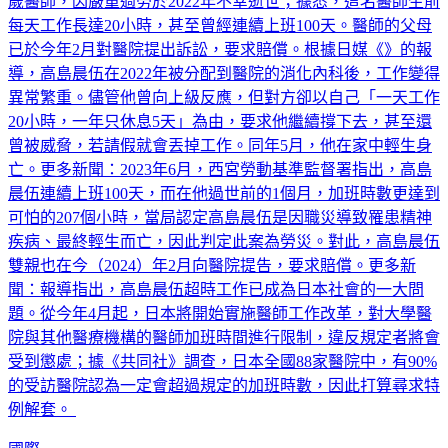
歲醫師，因嚴重過勞於2022年不幸逝世；據悉，這名醫師生前
每天工作長達20小時，甚至曾經連續上班100天。醫師的父母
已於今年2月對醫院提出訴訟，要求賠償。根據日媒《》的報
導，高島晨伍在2022年被分配到醫院的消化內科後，工作變得
異常繁重。儘管他曾向上級反應，但對方卻以自己「一天工作
20小時，一年只休息5天」為由，要求他繼續撐下去，甚至還
曾被威脅，若請假就會丟掉工作。同年5月，他在家中輕生身
亡。更多新聞：2023年6月，西宮勞動基準監督署指出，高島
晨伍連續上班100天，而在他過世前的1個月，加班時數更達到
可怕的207個小時，當局認定高島晨伍是因職災導致罹患精神
疾病、最終輕生而亡，因此判定此案為勞災。對此，高島晨伍
雙親也在今（2024）年2月向醫院提告，要求賠償。更多新
聞：報導指出，高島晨伍超時工作已成為日本社會的一大問
題。從今年4月起，日本將開始實施醫師工作改革，對大學醫
院與其他醫療機構的醫師加班時間進行限制，違反規定者將會
受到懲處；據《共同社》調查，日本全國88家醫院中，有90%
的受訪醫院認為一定會超過規定的加班時數，因此打算尋求特
例解套。