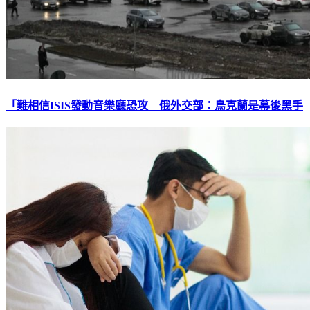
「難相信ISIS發動音樂廳恐攻 俄外交部：烏克蘭是幕後黑手