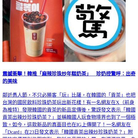
震撼衝擊！韓推「麻辣珍珠炒年糕奶茶」 珍奶控驚呼：出奇
的美味
鄰近愚人節，不只必勝客「玩」比薩，在韓國的「貢茶」也把
台灣的國民飲料珍珠奶茶玩出新花樣！有一名網友在X（前身
為推特）發現韓國的貢茶的新品宣傳後，驚訝發文表示「韓國
貢茶出辣炒珍珠奶茶？」並稱韓國人玩食物境界也到了一個極
致。如今，這款新品的真面目也在IG上傳開了！一名網友在
「Dcard」在23日發文表示「韓國貢茶出辣炒珍珠奶茶？」附