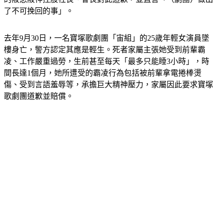
了不可挽回的事」。
去年9月30日，一名寶塚歌劇團「宙組」的25歲年輕女演員墜
樓身亡，警方認定其應是輕生。死者家屬主張她受到前輩霸
凌、工作嚴重過勞，生前甚至每天「最多只能睡3小時」，時
間長達1個月，她所遭受的霸凌行為包括被前輩拿電捲棒燙
傷、受到言語羞辱等，承擔巨大精神壓力，家屬因此要求寶塚
歌劇團道歉並賠償。