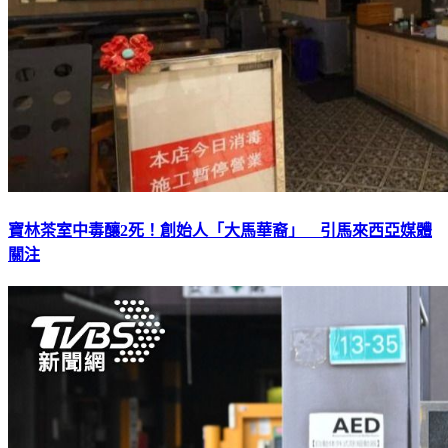
寶林茶室中毒釀2死！創始人「大馬華裔」 引馬來西亞媒體
關注